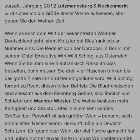
zurzeit. Jahrgang 2012
Lutzmannsburg
&
Neckenmarkt
wird sicherlich die Größe dieser Weine aufweisen, aber
geben Sie den Weinen Zeit!
Wenn es nach dem Wirt der bekanntesten Weinbar
Deutschland geht, steht Krutzler bei Blaufränkisch an
Nummer eins. Die Rede ist von der Cordobar in Berlin, mit
seinem Chief Executive Wirt Willi Schlögl aus Österreich.
Wenn Sie bei ihm eine Blaufränkisch-Reise im Glas
bestellen, dann müssen Sie drei, vier Flaschen trinken bis
das große Finale mit Krutzler eingeläutet wird. Willi Schlögl
fördert zu Recht diesen tollen Betrieb. Die Blaufränkischen
sind allesamt aus dem Eisenberg-Gebiet, also ähnlich wie
Schiefer und
Wachter Wiesler
. Die Weine besitzen mehr
Kernigkeit und Struktur, alles in allem sehr seriöse
Großkaliber. Perwolff ist sein größter Wein – benannt nach
einem alten Namen seiner Herkunft, nämlich Deutsch-
Schützen. Ein grandioser Wein, der viel Furore gemacht hat
und unbedingt mit etwas Reife in jeden Weinkeller gehört!