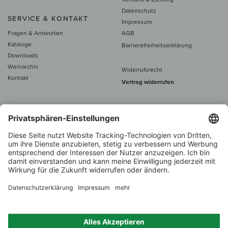
Datenschutz
SERVICE & KONTAKT
Impressum
Fragen & Antworten
AGB
Kataloge
Barrierefreiheitserklärung
Downloads
Weinarchiv
Widerrufsrecht
Kontakt
Vertrag widerrufen
Alle Preise inkl. MwSt., zzgl. 5 €
Versand
– ab
60 € versand­kosten­
frei
Beratung unter
+49 421 696 797-0
1.000 Winzer –
Weinhändler
Über 7.000 Weine
des Jahres 2022