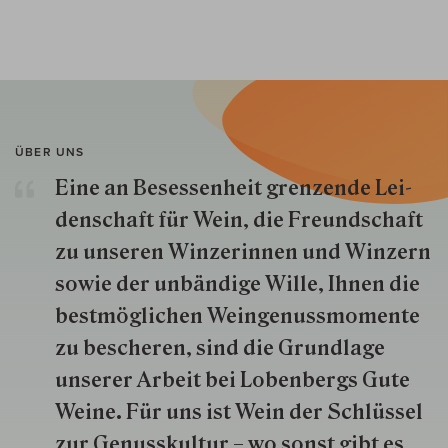
ÜBER UNS
Eine an Besessenheit gren­zende Lei­
den­schaft für Wein, die Freund­schaft
zu unseren Win­zer­innen und Win­zern
so­wie der un­bän­dige Wille, Ihnen die
best­mög­lich­en Wein­genuss­momente
zu besche­ren, sind die Grund­lage
unserer Arbeit bei Lobenbergs Gute
Weine. Für uns ist Wein der Schlüs­sel
zur Genuss­kultur – wo sonst gibt es