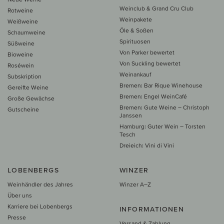
Weinclub & Grand Cru Club
Rotweine
Weinpakete
Weißweine
Öle & Soßen
Schaumweine
Spirituosen
Süßweine
Von Parker bewertet
Bioweine
Von Suckling bewertet
Roséwein
Weinankauf
Subskription
Bremen: Bar Rique Winehouse
Gereifte Weine
Bremen: Engel WeinCafé
Große Gewächse
Bremen: Gute Weine – Christoph
Gutscheine
Janssen
Hamburg: Guter Wein – Torsten
Tesch
Dreieich: Vini di Vini
LOBENBERGS
WINZER
Weinhändler des Jahres
Winzer A–Z
Über uns
Karriere bei Lobenbergs
INFORMATIONEN
Presse
Versand & Zahlung