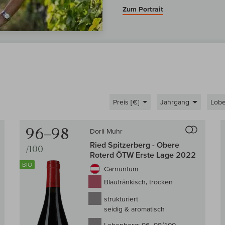
Zum Portrait
Preis [€]
Jahrgang
Lob
Auf den Wein-Vergleich
Auf den
96–98
Dorli Muhr
Ried Spitzerberg - Obere
/100
Roterd ÖTW Erste Lage 2022
BIO
Carnuntum
Blaufränkisch, trocken
strukturiert
seidig & aromatisch