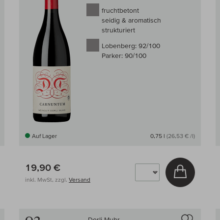
fruchtbetont
seidig & aromatisch
strukturiert
Lobenberg:
92/100
Parker:
90/100
Auf Lager
0,75 l
(26,53 € /l)
19,90 €
 den Warenkorb
In den W
inkl. MwSt, zzgl.
Versand
Auf den Wein-Vergleich
Auf den
Dorli Muhr