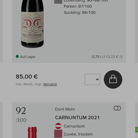
Lobenberg:
96–98/100
Parker:
97/100
Suckling:
96/100
Auf Lager
0,75 l
(113,33 € /l)
85,00 €
 den Warenkorb
In den W
inkl. MwSt, zzgl.
Versand
Auf den Wein-Vergleich
Auf den
92
Dorli Muhr
CARNUNTUM 2021
/100
Carnuntum
Cuvée, trocken