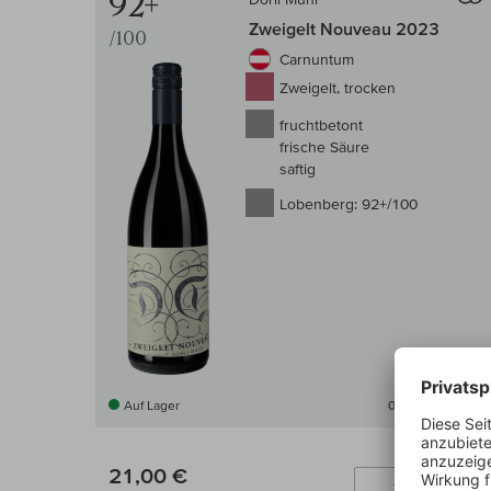
92+
Zweigelt Nouveau 2023
/100
Carnuntum
Zweigelt, trocken
fruchtbetont
frische Säure
saftig
Lobenberg:
92+/100
Auf Lager
0,75 l
(28,00 € /l)
21,00 €
In