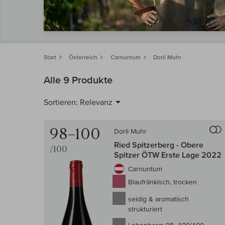
Start
Österreich
Carnuntum
Dorli Muhr
Alle 9 Produkte
Sortieren:
Relevanz
98–100
Dorli Muhr
Ried Spitzerberg - Obere
/100
Spitzer ÖTW Erste Lage 2022
Carnuntum
Blaufränkisch, trocken
seidig & aromatisch
strukturiert