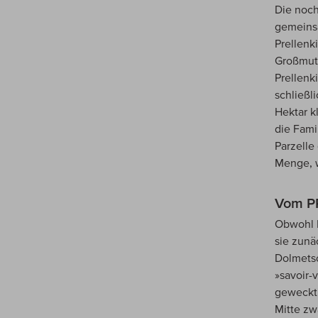
Die noch
gemeinsa
Prellenk
Großmutt
Prellenk
schließl
Hektar k
die Fami
Parzelle
Menge, w
Vom PR
Obwohl D
sie zunä
Dolmetsc
»savoir-
geweckt.
Mitte zw