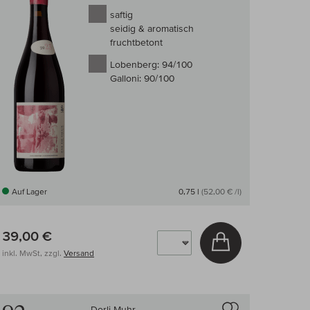
saftig
seidig & aromatisch
fruchtbetont
Lobenberg:
94/100
Galloni:
90/100
Auf Lager
0,75 l
(52,00 € /l)
39,00 €
arenkorb
In den Warenkor
inkl. MwSt, zzgl.
Versand
 Wein-Vergleich
Auf den Wein-Ve
Dorli Muhr