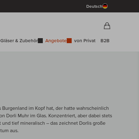
Deutsch
Vorschau War
Warenkorb
Gläser & Zubehör
Angebote
von Privat
B2B
s Burgenland im Kopf hat, der hatte wahrscheinlich
n Dorli Muhr im Glas. Konzentriert, aber dabei stets
t und tief mineralisch – das zeichnet Dorlis große
tum aus.