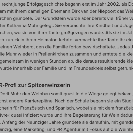
 recht junge Erfolgsgeschichte begann erst im Jahr 2002, als Do
m mit ihrem damaligen Ehemann Dirk van der Niepoort das Wei
irchen gründete. Der Grundstein wurde aber bereits viel früher v
er Katharina Muhr gelegt: Sie verbrachte ihre Kindheit und Jug
irchen, wo sie von ihrer Tante großgezogen wurde. Als sie im J
ich zurück in ihren Heimatort kehrte, vermachte ihre Tante ihr ei
leinen Weinberg, den die Familie fortan bewirtschaftete. Jedes 
lie Muhr wieder in Prellenkirchen zusammen und erntete die kle
 gemeinsam in wenigen Stunden ab, die daraus resultierende kl
urde innerhalb der Familie und im Freundeskreis selbst getrun
-Profi zur Spitzenwinzerin
orli Muhr den Weinbau somit quasi in die Wiege gelegt bekam,
chst andere Karrierepläne. Nach der Schule begann sie ein Stud
herin für Französisch und Spanisch, wobei sie mit dem französ
vivre« quasi infiziert wurde und ihre Begeisterung für Wein dadu
 Anfang der Neunziger Jahre gründete sie daraufhin, mit gerad
anzig, eine Marketing- und PR-Agentur mit Fokus auf die Weinb