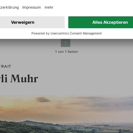
inkl. MwSt, zzgl.
Versand
1 - 9 von 9 Produkte
1
1 von 1
Seiten
TRAIT
li Muhr