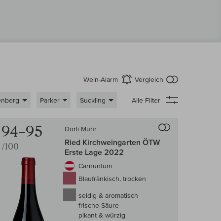
kein Produkt
Wein-Alarm
Vergleich
aktivieren
enberg
Parker
Suckling
Alle Filter
 Wein-Vergleich
Auf den Wein-Ve
94–95
Dorli Muhr
Ried Kirchweingarten ÖTW
/100
Erste Lage 2022
Carnuntum
Blaufränkisch, trocken
seidig & aromatisch
frische Säure
pikant & würzig