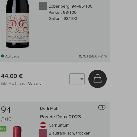
Lobenberg:
94–95/100
Parker:
93/100
Galloni:
93/100
Auf Lager
0,75 l
(58,67 € /l)
44,00 €
arenkorb
In den Warenkor
inkl. MwSt, zzgl.
Versand
 Wein-Vergleich
Auf den Wein-Ve
94
Dorli Muhr
Pas de Deux 2023
/100
Carnuntum
BIO
Blaufränkisch, trocken