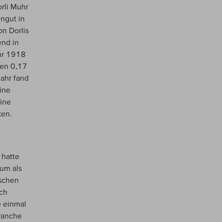
rli Muhr
ngut in
on Dorlis
end in
ahr 1918
nen 0,17
Jahr fand
ine
eine
ken.
 hatte
ium als
ischen
rch
e einmal
ranche