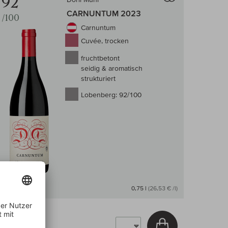
92
CARNUNTUM 2023
/100
Carnuntum
Cuvée, trocken
fruchtbetont
seidig & aromatisch
strukturiert
Lobenberg:
92/100
Auf Lager
0,75 l
(26,53 € /l)
19,90 €
arenkorb
In den Warenkor