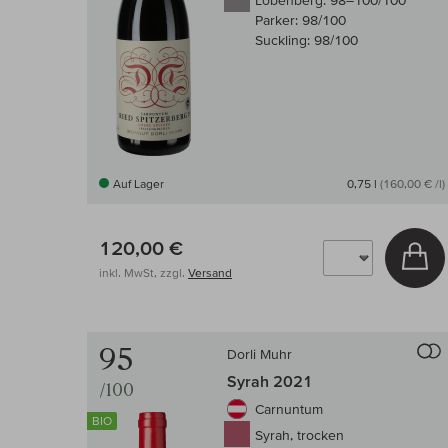
Lobenberg:
98–100/100
Parker:
98/100
Suckling:
98/100
Auf Lager
0,75 l
(160,00 € /l)
120,00 €
In
inkl. MwSt, zzgl.
Versand
95
Dorli Muhr
Syrah 2021
/100
Carnuntum
BIO
Syrah, trocken