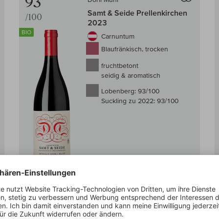
93
Samt & Seide Prellenkirchen
/100
2023
BIO
Carnuntum
Blaufränkisch, trocken
fruchtbetont
seidig & aromatisch
Lobenberg:
93/100
Suckling zu 2022:
93/100
Auf Lager
0,75 l
(34,00 € /l)
25,50 €
 den Warenkorb
In den W