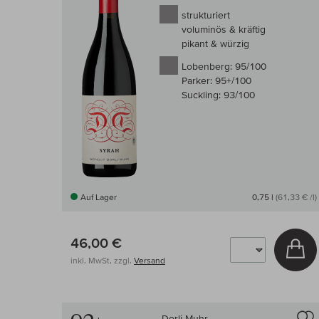
strukturiert
voluminös & kräftig
pikant & würzig
Lobenberg:
95/100
Parker:
95+/100
Suckling:
93/100
Auf Lager
0,75 l
(61,33 € /l)
46,00 €
In
inkl. MwSt, zzgl.
Versand
Dorli Muhr