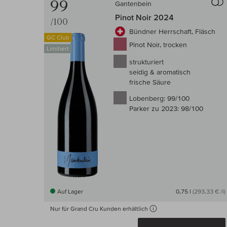
99
Gantenbein
Pinot Noir 2024
/100
Bündner Herrschaft, Fläsch
GC Club
Pinot Noir, trocken
Limitiert
strukturiert
seidig & aromatisch
frische Säure
Lobenberg:
99/100
Parker zu 2023:
98/100
Auf Lager
0,75 l
(293,33 € /l)
Nur für Grand Cru Kunden erhältlich