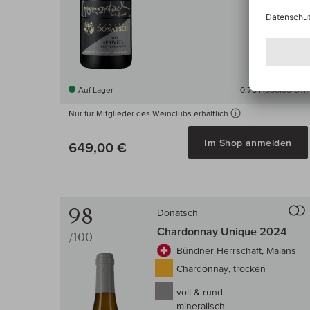
Auf Lager
0,75 l
(865,33 € /l)
Nur für Mitglieder des Weinclubs erhältlich
Im Shop anmelden
649,00 €
98
Donatsch
Chardonnay Unique 2024
/100
Bündner Herrschaft, Malans
Chardonnay, trocken
voll & rund
mineralisch