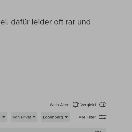
, dafür leider oft rar und
kein Produkt
Wein-Alarm
Vergleich
aktivieren
g
von Privat
Lobenberg
Alle Filter
 Wein-Vergleich
Auf den Wein-Ve