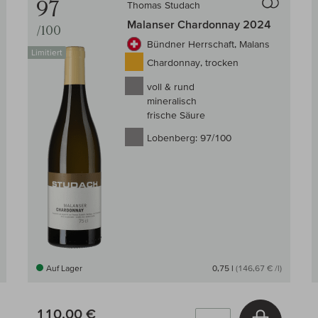
97
Thomas Studach
Malanser Chardonnay 2024
/100
Bündner Herrschaft, Malans
Limitiert
Chardonnay, trocken
voll & rund
mineralisch
frische Säure
Lobenberg:
97/100
Auf Lager
0,75 l
(146,67 € /l)
110,00 €
In den W