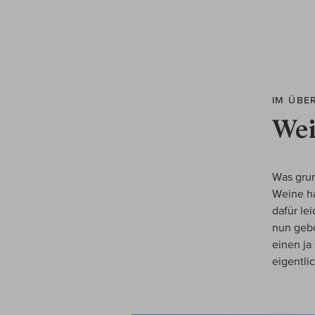
IM ÜBE
Wei
Was grun
Weine ha
dafür lei
nun gebo
einen ja
eigentli