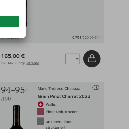
Auf Lager
0,75 l
(220,00 € /l)
165,00 €
arenkorb
In den Warenkor
inkl. MwSt, zzgl.
Versand
 Wein-Vergleich
Auf den Wein-Ve
94–95+
Marie-Thérèse Chappaz
Grain Pinot Charrat 2023
/100
Wallis
Pinot Noir, trocken
unkonventionell
strukturiert