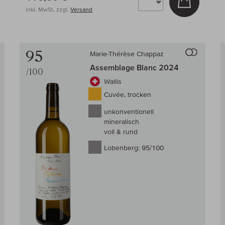
inkl. MwSt, zzgl.
Versand
Auf den Wein-Vergleich
Auf den
95
Marie-Thérèse Chappaz
Assemblage Blanc 2024
/100
Wallis
Cuvée, trocken
unkonventionell
mineralisch
voll & rund
Lobenberg:
95/100