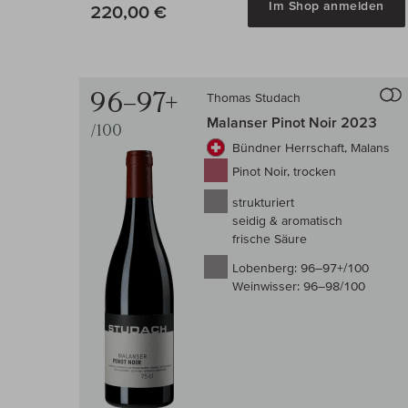
Im Shop anmelden
220,00 €
96–97+
Thomas Studach
Malanser Pinot Noir 2023
/100
Bündner Herrschaft, Malans
Pinot Noir, trocken
strukturiert
seidig & aromatisch
frische Säure
Lobenberg:
96–97+/100
Weinwisser:
96–98/100