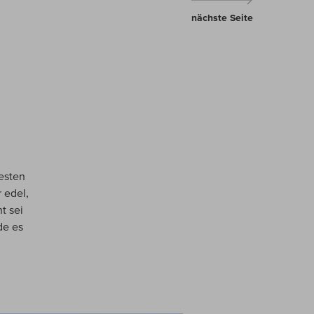
nächste Seite
besten
 edel,
t sei
de es