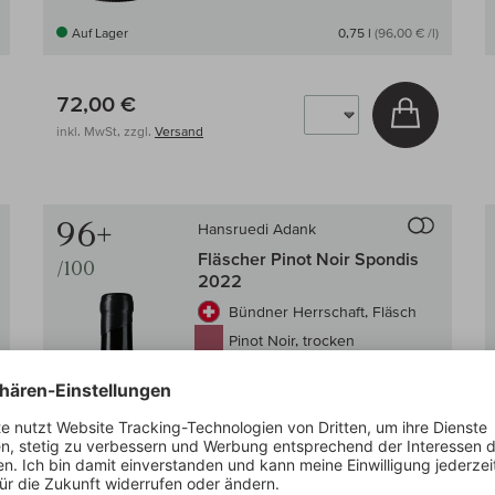
Auf Lager
0,75 l
(96,00 € /l)
72,00 €
 den Warenkorb
In den W
inkl. MwSt, zzgl.
Versand
Auf den Wein-Vergleich
Auf den
96+
Hansruedi Adank
Fläscher Pinot Noir Spondis
/100
2022
Bündner Herrschaft, Fläsch
Pinot Noir, trocken
strukturiert
saftig
pikant & würzig
Lobenberg:
96+/100
Weinwisser:
95–96/100