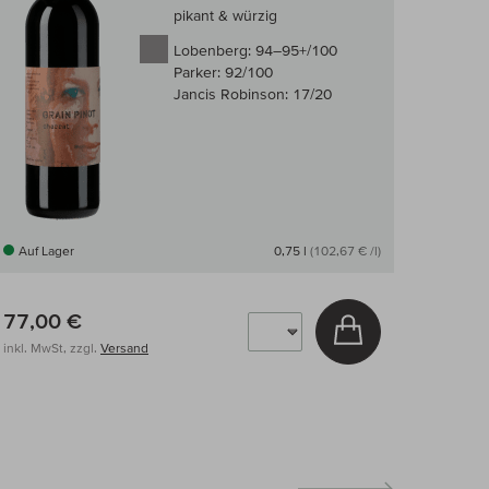
pikant & würzig
Lobenberg:
94–95+/100
Parker:
92/100
Jancis Robinson:
17/20
Auf Lager
0,75 l
(102,67 € /l)
77,00 €
arenkorb
In den Warenkor
inkl. MwSt, zzgl.
Versand