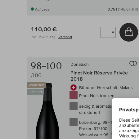
Auf Lager
0,75 l
(146,67 € /l)
110,00 €
In
inkl. MwSt, zzgl.
Versand
98–100
Donatsch
Pinot Noir Réserve Privée
/100
2018
Weinclub
Bündner Herrschaft, Malans
Limitiert
Pinot Noir, trocken
seidig & aromatisch
strukturiert
Lobenberg:
98–100/100
Parker:
97/100
Weinwisser:
98–99/100