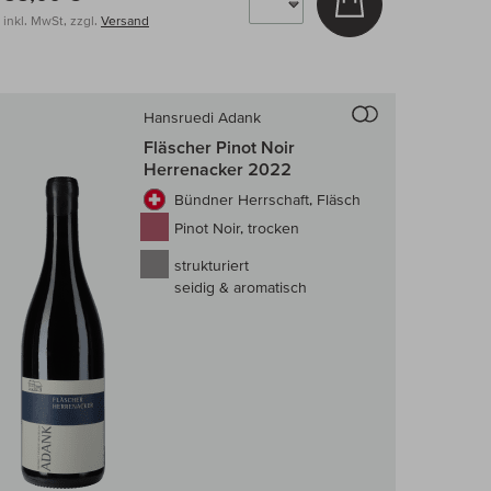
inkl. MwSt, zzgl.
Versand
 Wein-Vergleich
Auf den Wein-Ve
Hansruedi Adank
Fläscher Pinot Noir
Herrenacker 2022
Bündner Herrschaft, Fläsch
Pinot Noir, trocken
strukturiert
seidig & aromatisch