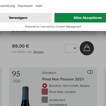
Auf Lager
0,75 l
(118,67 € /l)
89,00 €
In den W
inkl. MwSt, zzgl.
Versand
Auf den Wein-Vergleich
Auf den
95
Donatsch
Pinot Noir Passion 2021
/100
Bündner Herrschaft, Malans
Pinot Noir, trocken
strukturiert
fruchtbetont