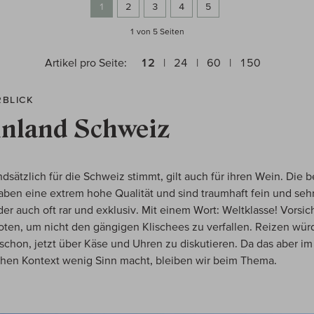
1
2
3
4
5
1 von 5
Seiten
Artikel pro Seite:
12
24
60
150
RBLICK
nland Schweiz
dsätzlich für die Schweiz stimmt, gilt auch für ihren Wein. Die 
ben eine extrem hohe Qualität und sind traumhaft fein und sehr
der auch oft rar und exklusiv. Mit einem Wort: Weltklasse! Vorsich
ten, um nicht den gängigen Klischees zu verfallen. Reizen wür
 schon, jetzt über Käse und Uhren zu diskutieren. Da das aber im
chen Kontext wenig Sinn macht, bleiben wir beim Thema.