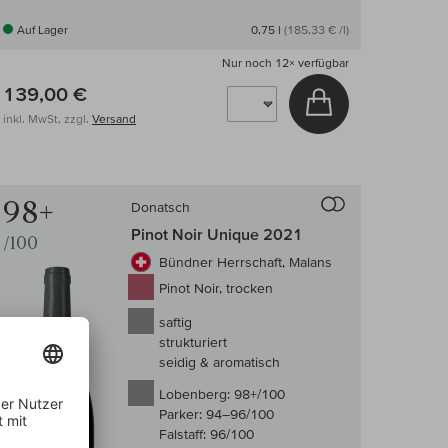
Auf Lager
0,75 l
(185,33 € /l)
Nur noch
12×
verfügbar
139,00 €
arenkorb
In den Warenkor
inkl. MwSt, zzgl.
Versand
 Wein-Vergleich
Auf den Wein-Ve
98+
Donatsch
Pinot Noir Unique 2021
/100
Bündner Herrschaft, Malans
Pinot Noir, trocken
saftig
strukturiert
seidig & aromatisch
Lobenberg:
98+/100
Parker:
94–96/100
Falstaff:
96/100