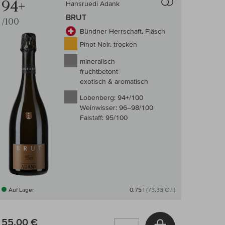
94+
Hansruedi Adank
BRUT
/100
Bündner Herrschaft, Fläsch
Pinot Noir, trocken
mineralisch
fruchtbetont
exotisch & aromatisch
Lobenberg:
94+/100
Weinwisser:
96–98/100
Falstaff:
95/100
Auf Lager
0,75 l
(73,33 € /l)
55,00 €
arenkorb
In den Warenkor