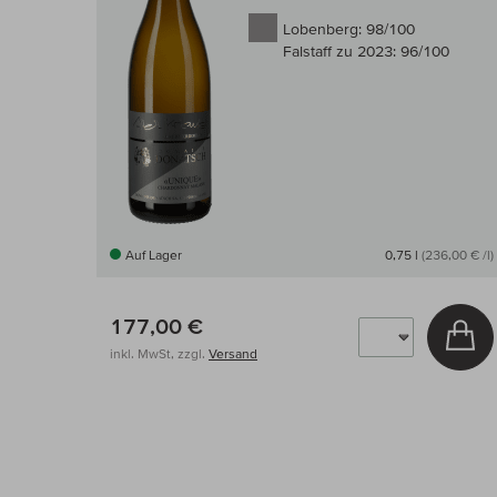
Lobenberg:
98/100
Falstaff zu 2023:
96/100
Auf Lager
0,75 l
(236,00 € /l)
177,00 €
In
inkl. MwSt, zzgl.
Versand