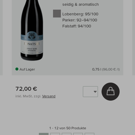
seidig & aromatisch
Lobenberg:
95/100
Parker:
92–94/100
Falstaff:
94/100
Auf Lager
0,75 l
(96,00 € /l)
72,00 €
 den Warenkorb
In den W
inkl. MwSt, zzgl.
Versand
1 - 12 von 50 Produkte