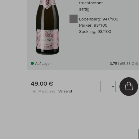
fruchtbetont
saftig
Lobenberg:
94+/100
Parker:
93/100
Suckling:
93/100
Auf Lager
0,75 l
(65,33 € /l)
49,00 €
In
inkl. MwSt, zzgl.
Versand