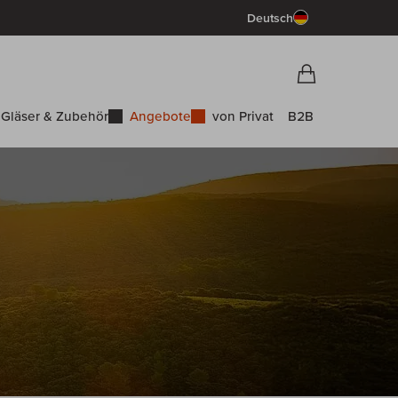
Deutsch
Vorschau War
Warenkorb
Gläser & Zubehör
Angebote
von Privat
B2B