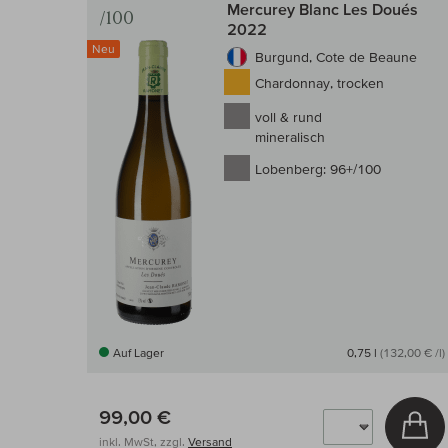
Mercurey Blanc Les Doués
/100
2022
Neu
Burgund, Cote de Beaune
Chardonnay, trocken
voll & rund
mineralisch
Lobenberg:
96+/100
Auf Lager
0,75 l
(132,00 € /l)
99,00 €
In
inkl. MwSt, zzgl.
Versand