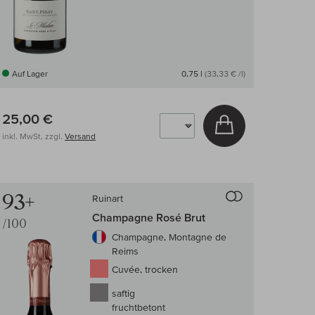
Auf Lager
0,75 l
(33,33 € /l)
25,00 €
arenkorb
In den Warenkor
inkl. MwSt, zzgl.
Versand
 Wein-Vergleich
Auf den Wein-Ve
93+
Ruinart
Champagne Rosé Brut
/100
Champagne, Montagne de
Reims
Cuvée, trocken
saftig
fruchtbetont