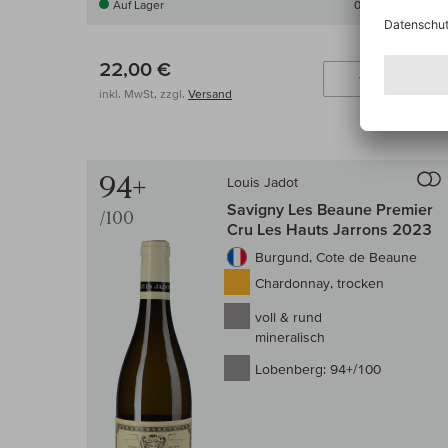
Auf Lager
0,75 l
(29,33 € /l)
22,00 €
In
inkl. MwSt, zzgl.
Versand
94+
Louis Jadot
Savigny Les Beaune Premier
/100
Cru Les Hauts Jarrons 2023
Burgund, Cote de Beaune
Chardonnay, trocken
voll & rund
mineralisch
Lobenberg:
94+/100