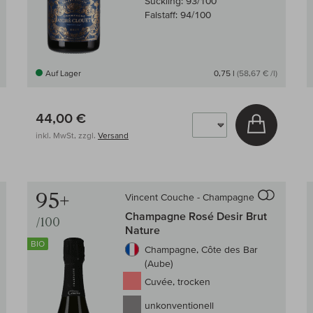
Suckling:
93/100
Falstaff:
94/100
Auf Lager
0,75 l
(58,67 € /l)
44,00 €
 den Warenkorb
In den W
inkl. MwSt, zzgl.
Versand
Auf den Wein-Vergleich
Auf den
95+
Vincent Couche - Champagne
Champagne Rosé Desir Brut
/100
Nature
BIO
Champagne, Côte des Bar
(Aube)
Cuvée, trocken
unkonventionell