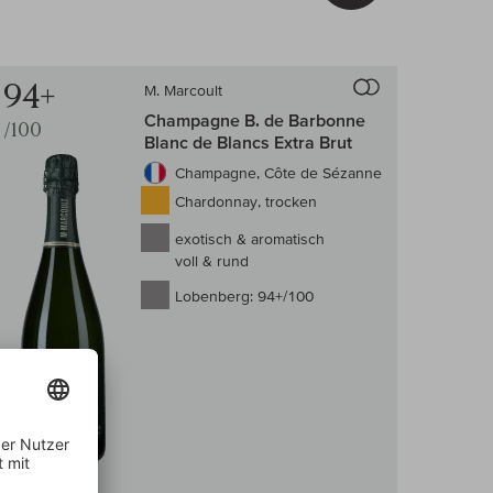
 Wein-Vergleich
Auf den Wein-Ve
94+
M. Marcoult
Champagne B. de Barbonne
/100
Blanc de Blancs Extra Brut
Champagne, Côte de Sézanne
Chardonnay, trocken
exotisch & aromatisch
voll & rund
Lobenberg:
94+/100