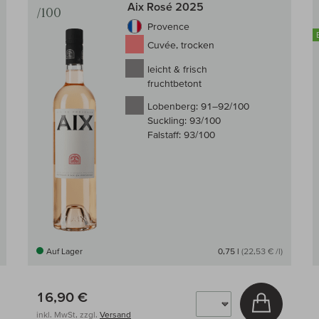
Aix Rosé 2025
/100
Provence
Cuvée, trocken
leicht & frisch
fruchtbetont
Lobenberg:
91–92/100
Suckling:
93/100
Falstaff:
93/100
Auf Lager
0,75 l
(22,53 € /l)
16,90 €
 den Warenkorb
In den W
inkl. MwSt, zzgl.
Versand