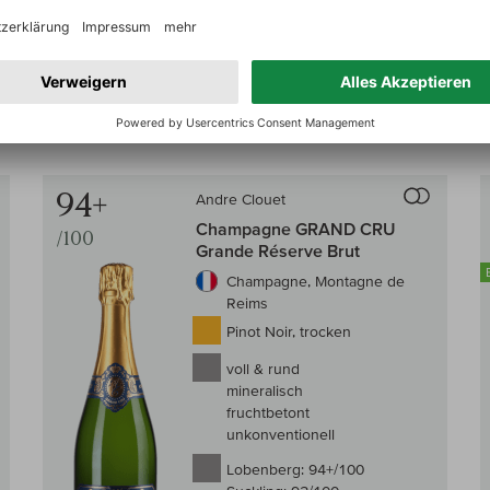
Auf Lager
0,75 l
(36,67 € /l)
27,50 €
 den Warenkorb
In den W
inkl. MwSt, zzgl.
Versand
Auf den Wein-Vergleich
Auf den
94+
Andre Clouet
Champagne GRAND CRU
/100
Grande Réserve Brut
Champagne, Montagne de
Reims
Pinot Noir, trocken
voll & rund
mineralisch
fruchtbetont
unkonventionell
Lobenberg:
94+/100