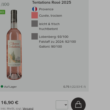
Tentations Rosé 2025
/100
Provence
BIO
Cuvée, trocken
leicht & frisch
fruchtbetont
Lobenberg:
93/100
Falstaff zu 2024:
92/100
Galloni:
90/100
Auf Lager
0,75 l
(22,53 € /l)
16,90 €
arenkorb
In den Warenkor
inkl. MwSt, zzgl.
Versand