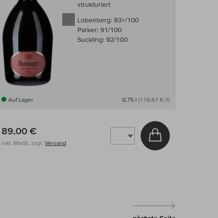
strukturiert
Lobenberg:
93+/100
Parker:
91/100
Suckling:
92/100
Auf Lager
0,75 l
(118,67 € /l)
89,00 €
arenkorb
In den Warenkor
inkl. MwSt, zzgl.
Versand