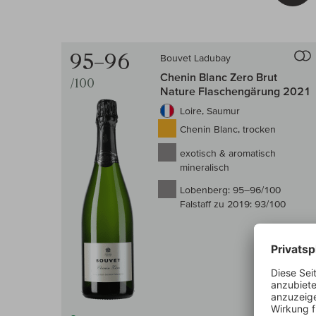
95–96
Bouvet Ladubay
Chenin Blanc Zero Brut
/100
Nature Flaschengärung 2021
Loire, Saumur
Chenin Blanc, trocken
exotisch & aromatisch
mineralisch
Lobenberg:
95–96/100
Falstaff zu 2019:
93/100