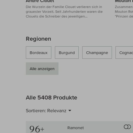
André Clouet
Mouton 
Die Wurzeln der Familie Clouet verlieren sich in
Zusammen m
grauester Vorzeit. Seit Jahrhunderten waren die
Mouton Rot
Clouets die Schreiber des jeweiligen...
"Prinzen de
Regionen
Bordeaux
Burgund
Champagne
Cognac
Alle anzeigen
Alle 5408 Produkte
Sortieren:
Relevanz
96+
Ramonet