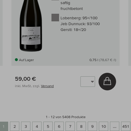
saftig
fruchtbetont
Lobenberg:
95+/100
Jeb Dunnuck:
93/100
Gerstl:
18+/20
Auf Lager
0,75 l
(78,67 € /l)
59,00 €
 den Warenkorb
In den W
inkl. MwSt, zzgl.
Versand
1 - 12 von 5408 Produkte
1
2
3
4
5
6
7
8
9
10
....
451