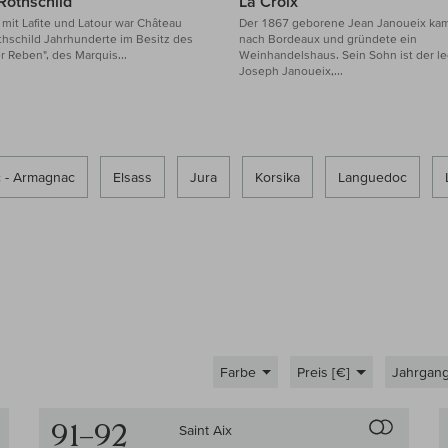
Rothschild
La Croix
it Lafite und Latour war Château
Der 1867 geborene Jean Janoueix ka
hschild Jahrhunderte im Besitz des
nach Bordeaux und gründete ein
r Reben", des Marquis...
Weinhandelshaus. Sein Sohn ist der l
Joseph Janoueix,...
 - Armagnac
Elsass
Jura
Korsika
Languedoc
Farbe
Preis [€]
Jahrgan
Auf den Wein-Vergleich
Auf den
91–92
Saint Aix