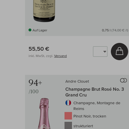
Auf Lager
0,75 l
(74,00 € /l)
55,50 €
In
inkl. MwSt, zzgl.
Versand
94+
Andre Clouet
Champagne Brut Rosé No. 3
/100
Grand Cru
Champagne, Montagne de
Reims
Pinot Noir, trocken
strukturiert