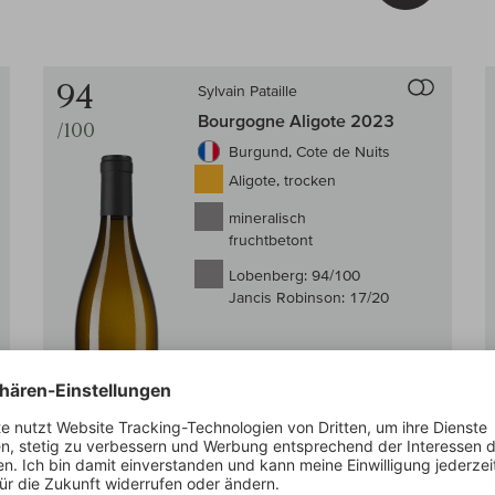
Auf den Wein-Vergleich
Auf den
94
Sylvain Pataille
Bourgogne Aligote 2023
/100
Burgund, Cote de Nuits
Aligote, trocken
mineralisch
fruchtbetont
Lobenberg:
94/100
Jancis Robinson:
17/20