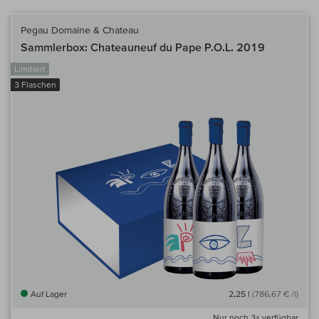
Pegau Domaine & Chateau
Sammlerbox: Chateauneuf du Pape P.O.L. 2019
Limitiert
3 Flaschen
Auf Lager
2,25 l
(786,67 € /l)
Nur noch
3×
verfügbar