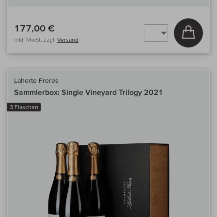
177,00 €
In den
inkl. MwSt, zzgl.
Versand
Laherte Freres
Sammlerbox: Single Vineyard Trilogy 2021
3 Flaschen