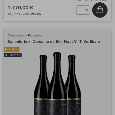
1.770,00 €
In den
inkl. MwSt, zzgl.
Versand
Chapoutier - Roussillon
Sammlerbox: Domaine de Bila-Haut V.I.T. Vertikale
Holzkiste
3 Flaschen