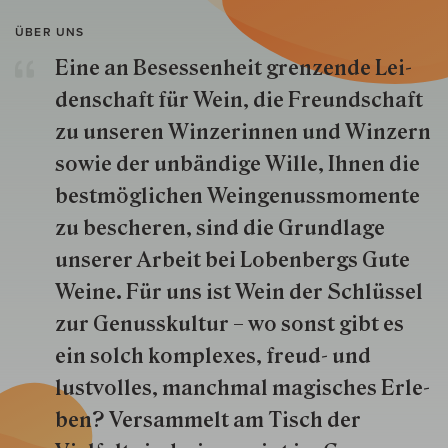
ÜBER UNS
Eine an Besessenheit gren­zende Lei­
den­schaft für Wein, die Freund­schaft
zu unseren Win­zer­innen und Win­zern
so­wie der un­bän­dige Wille, Ihnen die
best­mög­lich­en Wein­genuss­momente
zu besche­ren, sind die Grund­lage
unserer Arbeit bei Lobenbergs Gute
Weine. Für uns ist Wein der Schlüs­sel
zur Genuss­kultur – wo sonst gibt es
ein solch kom­plexes, freud- und
lustvolles, manchmal ma­gisch­es Er­le­
ben? Versammelt am Tisch der