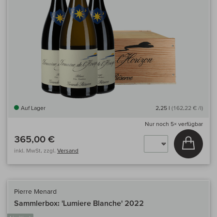
Auf Lager
2,25 l
(162,22 € /l)
Nur noch
5×
verfügbar
365,00 €
In den
inkl. MwSt, zzgl.
Versand
Pierre Menard
Sammlerbox: 'Lumiere Blanche' 2022