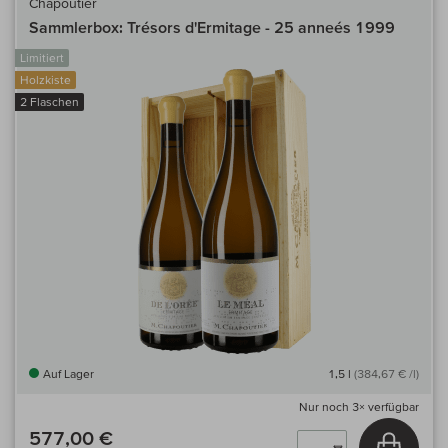
Chapoutier
Sammlerbox: Trésors d'Ermitage - 25 anneés 1999
Limitiert
Holzkiste
2 Flaschen
Auf Lager
1,5 l
(384,67 € /l)
Nur noch
3×
verfügbar
577,00 €
In den