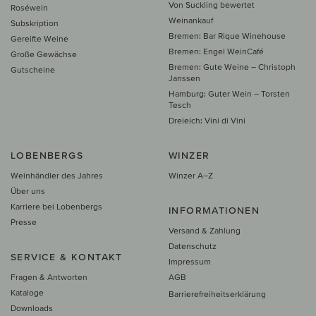
Von Suckling bewertet
Roséwein
Weinankauf
Subskription
Bremen: Bar Rique Winehouse
Gereifte Weine
Bremen: Engel WeinCafé
Große Gewächse
Bremen: Gute Weine – Christoph
Gutscheine
Janssen
Hamburg: Guter Wein – Torsten
Tesch
Dreieich: Vini di Vini
LOBENBERGS
WINZER
Weinhändler des Jahres
Winzer A–Z
Über uns
Karriere bei Lobenbergs
INFORMATIONEN
Presse
Versand & Zahlung
Datenschutz
SERVICE & KONTAKT
Impressum
Fragen & Antworten
AGB
Kataloge
Barrierefreiheitserklärung
Downloads