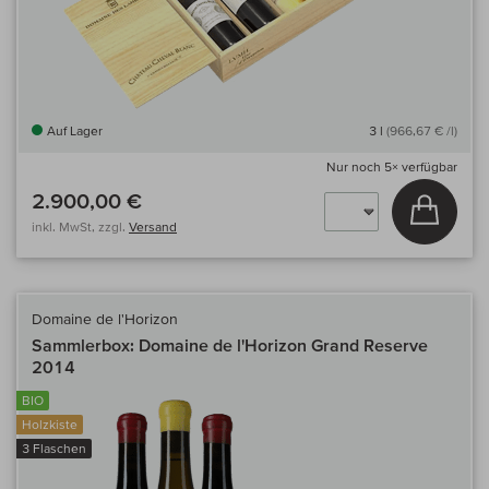
Auf Lager
3 l
(966,67 € /l)
Nur noch
5×
verfügbar
2.900,00 €
In den
inkl. MwSt, zzgl.
Versand
Domaine de l'Horizon
Sammlerbox: Domaine de l'Horizon Grand Reserve
2014
BIO
Holzkiste
3 Flaschen