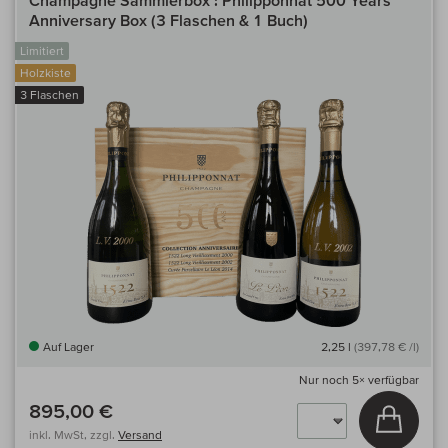
Champagne Sammlerbox : Philipponnat 500 Years
Anniversary Box (3 Flaschen & 1 Buch)
Limitiert
Holzkiste
3 Flaschen
Auf Lager
2,25 l
(397,78 € /l)
Nur noch
5×
verfügbar
895,00 €
In den
inkl. MwSt, zzgl.
Versand