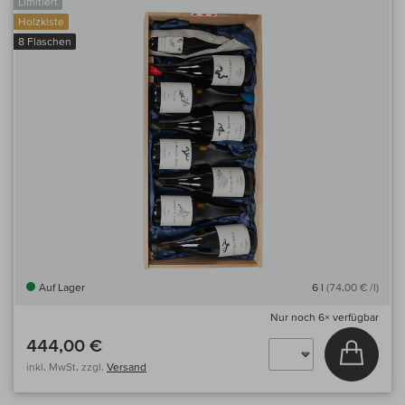
Limitiert
Holzkiste
8 Flaschen
Auf Lager
6 l
(74,00 € /l)
Nur noch
6×
verfügbar
444,00 €
In den
inkl. MwSt, zzgl.
Versand