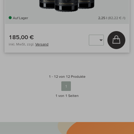
Auf Lager
2,25 l
(82,22 € /l)
185,00 €
In den
inkl. MwSt, zzgl.
Versand
1 - 12 von 12 Produkte
1
1 von 1
Seiten