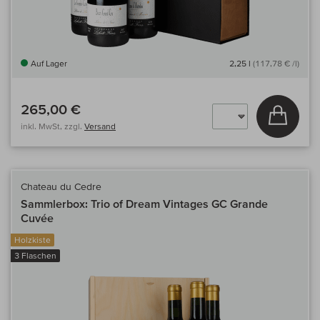
Auf Lager
2,25 l
(117,78 € /l)
265,00 €
In den
inkl. MwSt, zzgl.
Versand
Chateau du Cedre
Sammlerbox: Trio of Dream Vintages GC Grande
Cuvée
Holzkiste
3 Flaschen