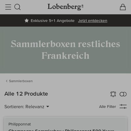
V
W
Suche
Exklusive 5+1 Angebote
Jetzt entdecken
Sammlerboxen restliches
Frankreich
Sammlerboxen
k
Alle 12 Produkte
Wein-Alarm
aktivieren
Verg
Sortieren:
Relevanz
Alle Filter
Philipponnat