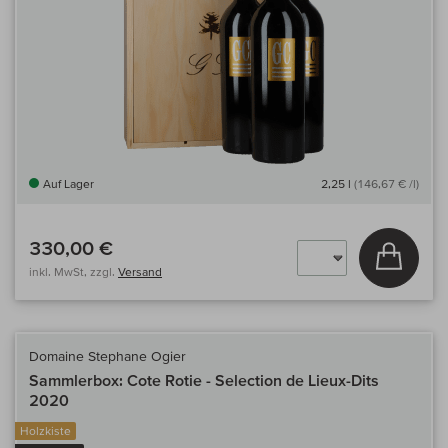
Auf Lager
2,25 l
(146,67 € /l)
330,00 €
In den
inkl. MwSt, zzgl.
Versand
Domaine Stephane Ogier
Sammlerbox: Cote Rotie - Selection de Lieux-Dits
2020
Holzkiste