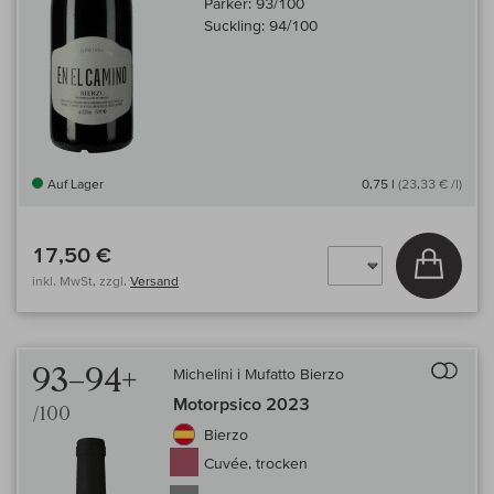
Parker:
93/100
Suckling:
94/100
Auf Lager
0,75 l
(23,33 € /l)
17,50 €
In den
inkl. MwSt, zzgl.
Versand
Auf 
93–94+
Michelini i Mufatto Bierzo
Motorpsico 2023
/100
Bierzo
Cuvée, trocken