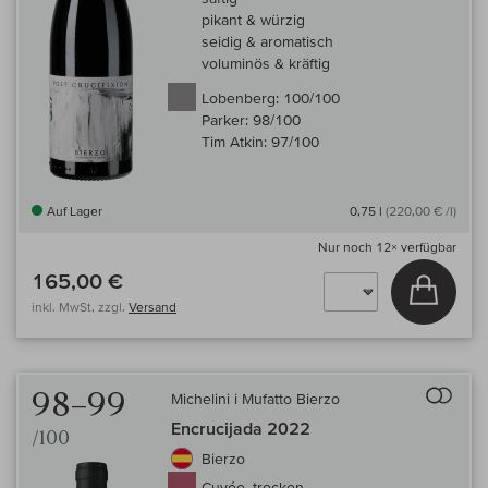
pikant & würzig
seidig & aromatisch
voluminös & kräftig
Lobenberg:
100/100
Parker:
98/100
Tim Atkin:
97/100
Auf Lager
0,75 l
(220,00 € /l)
Nur noch
12×
verfügbar
165,00 €
In den
inkl. MwSt, zzgl.
Versand
Auf 
98–99
Michelini i Mufatto Bierzo
Encrucijada 2022
/100
Bierzo
Cuvée, trocken