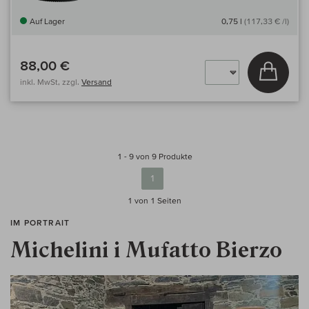
Auf Lager
0,75 l
(117,33 € /l)
88,00 €
In den
inkl. MwSt, zzgl.
Versand
1 - 9 von 9 Produkte
1
1 von 1
Seiten
IM PORTRAIT
Michelini i Mufatto Bierzo