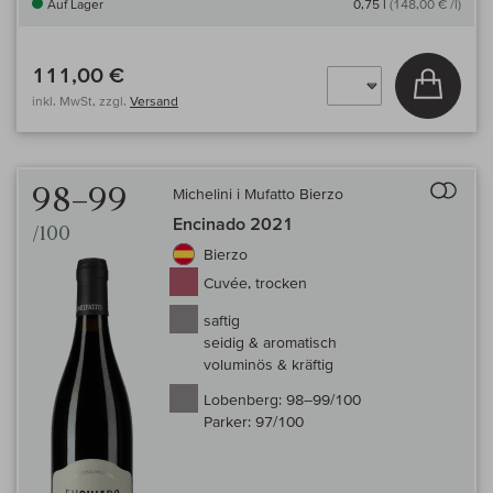
Auf Lager
0,75 l
(148,00 € /l)
111,00 €
In den
inkl. MwSt, zzgl.
Versand
Auf 
98–99
Michelini i Mufatto Bierzo
Encinado 2021
/100
Bierzo
Cuvée, trocken
saftig
seidig & aromatisch
voluminös & kräftig
Lobenberg:
98–99/100
Parker:
97/100