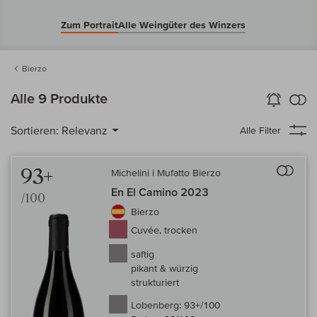
Zum Portrait
Alle Weingüter des Winzers
Bierzo
k
Alle 9 Produkte
Wein-Alarm
aktivieren
Verg
Sortieren:
Relevanz
Alle Filter
Auf 
93+
Michelini i Mufatto Bierzo
En El Camino 2023
/100
Bierzo
Cuvée, trocken
saftig
pikant & würzig
strukturiert
Lobenberg:
93+/100