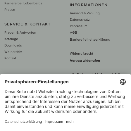
Karriere bei Lobenbergs
INFORMATIONEN
Presse
Versand & Zahlung
Datenschutz
SERVICE & KONTAKT
Impressum
Fragen & Antworten
AGB
Kataloge
Barrierefreiheitserklärung
Downloads
Weinarchiv
Widerrufsrecht
Kontakt
Vertrag widerrufen
Alle Preise inkl. MwSt., zzgl. 5 €
Versand
– ab
60 € versand­kosten­
frei
Beratung unter
+49 421 696 797-0