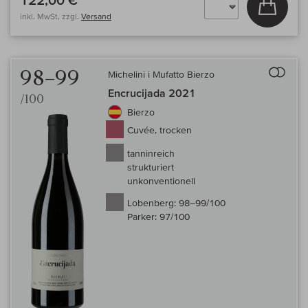
In den
inkl. MwSt, zzgl.
Versand
Auf 
98–99
Michelini i Mufatto Bierzo
Encrucijada 2021
/100
Bierzo
Cuvée, trocken
tanninreich
strukturiert
unkonventionell
Lobenberg:
98–99/100
Parker:
97/100