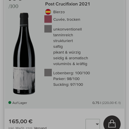
Post Crucifixion 2021
/100
Bierzo
Cuvée, trocken
unkonventionell
tanninreich
strukturiert
saftig
pikant & würzig
seidig & aromatisch
voluminös & kräftig
Lobenberg:
100/100
Parker:
98/100
Suckling:
97/100
Auf Lager
0,75 l
(220,00 € /l)
165,00 €
In den
inkl. MwSt, zzgl.
Versand