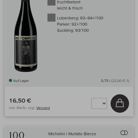
fruchtbetont
leicht & frisch
Lobenberg:
93–94+/100
Parker:
92+/100
Suckling:
93/100
Auf Lager
0,75 l
(22,00 € /l)
16,50 €
In den
inkl. MwSt, zzgl.
Versand
Auf 
100
Michelini i Mufatto Bierzo