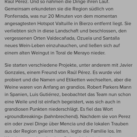
Raúl Pérez. Und so nahmen die Dinge ihren Lauf.
Gemeinsam erkundeten sie die Region südlich von
Ponferrada, was nur 20 Minuten von dem momentan
angesagtesten Hotspot Valtuille in Bierzo entfernt liegt. Sie
verliebten sich in diese Landschaft und beschlossen, den
vergessenen Orten Valdecañada, Ozuela und Santalla
neues Wein-Leben einzuhauchen, und ließen sich auf
einem alten Weingut in Toral de Merayo nieder.
Sie starten verschiedene Projekte, unter anderem mit Javier
Gonzales, einem Freund von Raúl Pérez. Es wurde viel
probiert und die Namen und Etiketten wechselten, aber die
Weine waren von Anfang an grandios. Robert Parkers Mann
in Spanien, Luis Gutiérrez, beobachtet das Team nun schon
eine Weile und ist einfach begeistert, was sich auch in
grandiosen Punkten niederschlägt. Es fiel das Wort
»groundbreaking« (bahnbrechend). Nachdem sie von Perez
ein oder zwei Dinge über Mencia und die lokalen Trauben
aus der Region gelernt hatten, legte die Familie los. Im