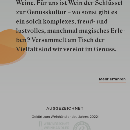
Weine. Für uns ist Wein der Schlüs­sel
zur Genuss­kultur – wo sonst gibt es
ein solch kom­plexes, freud- und
lustvolles, manchmal ma­gisch­es Er­le­
ben? Versammelt am Tisch der
Vielfalt sind wir ver­eint im Genuss.
Mehr erfahren
AUSGEZEICHNET
Gekürt zum Weinhändler des Jahres 2022!