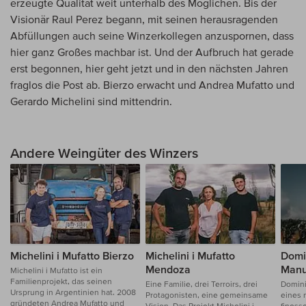
erzeugte Qualität weit unterhalb des Möglichen. Bis der
Visionär Raul Perez begann, mit seinen herausragenden
Abfüllungen auch seine Winzerkollegen anzuspornen, dass
hier ganz Großes machbar ist. Und der Aufbruch hat gerade
erst begonnen, hier geht jetzt und in den nächsten Jahren
fraglos die Post ab. Bierzo erwacht und Andrea Mufatto und
Gerardo Michelini sind mittendrin.
Andere Weingüter des Winzers
Michelini i Mufatto Bierzo
Michelini i Mufatto
Domi
Mendoza
Manu
Michelini i Mufatto ist ein
Familienprojekt, das seinen
Eine Familie, drei Terroirs, drei
Dominio
Ursprung in Argentinien hat. 2008
Protagonisten, eine gemeinsame
eines 
gründeten Andrea Mufatto und
Vision. Das Projekt Michelini i
finess