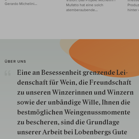
Gerardo Michelini...
Mufatto hat eine solch
Produz
atemberaubende...
hinter
ÜBER UNS
Eine an Besessenheit gren­zende Lei­
den­schaft für Wein, die Freund­schaft
zu unseren Win­zer­innen und Win­zern
so­wie der un­bän­dige Wille, Ihnen die
best­mög­lich­en Wein­genuss­momente
zu besche­ren, sind die Grund­lage
unserer Arbeit bei Lobenbergs Gute