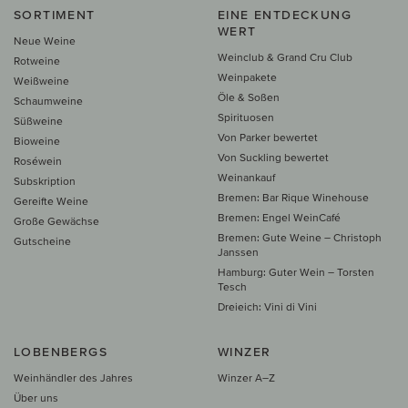
SORTIMENT
EINE ENTDECKUNG
WERT
Neue Weine
Weinclub & Grand Cru Club
Rotweine
Weinpakete
Weißweine
Öle & Soßen
Schaumweine
Spirituosen
Süßweine
Von Parker bewertet
Bioweine
Von Suckling bewertet
Roséwein
Weinankauf
Subskription
Bremen: Bar Rique Winehouse
Gereifte Weine
Bremen: Engel WeinCafé
Große Gewächse
Bremen: Gute Weine – Christoph
Gutscheine
Janssen
Hamburg: Guter Wein – Torsten
Tesch
Dreieich: Vini di Vini
LOBENBERGS
WINZER
Weinhändler des Jahres
Winzer A–Z
Über uns