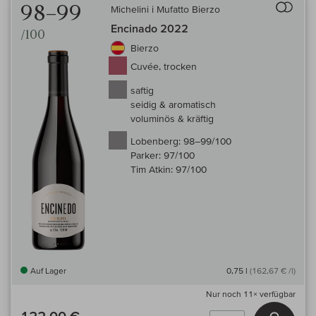
98–99
Michelini i Mufatto Bierzo
Encinado 2022
/100
Bierzo
Cuvée, trocken
saftig
seidig & aromatisch
voluminös & kräftig
Lobenberg:
98–99/100
Parker:
97/100
Tim Atkin:
97/100
Auf Lager
0,75 l
(162,67 € /l)
Nur noch
11×
verfügbar
122,00 €