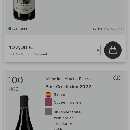
Auf Lager
0,75 l
(162,67 € /l)
122,00 €
In den
inkl. MwSt, zzgl.
Versand
Auf 
100
Michelini i Mufatto Bierzo
Post Crucifixion 2022
/100
Bierzo
Cuvée, trocken
unkonventionell
tanninreich
strukturiert
saftig