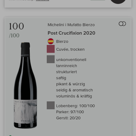
Auf 
100
Michelini i Mufatto Bierzo
Post Crucifixion 2020
/100
Bierzo
Cuvée, trocken
unkonventionell
tanninreich
strukturiert
saftig
pikant & würzig
seidig & aromatisch
voluminös & kräftig
Lobenberg:
100/100
Parker:
97/100
Gerstl:
20/20