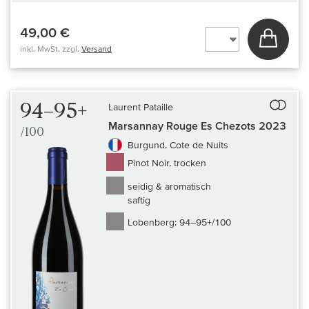
49,00 €
In den
inkl. MwSt, zzgl.
Versand
Auf 
94–95+
Laurent Pataille
Marsannay Rouge Es Chezots 2023
/100
Burgund, Cote de Nuits
Pinot Noir, trocken
seidig & aromatisch
saftig
Lobenberg:
94–95+/100