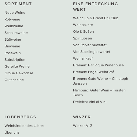
SORTIMENT
EINE ENTDECKUNG
WERT
Neue Weine
Weinclub & Grand Cru Club
Rotweine
Weinpakete
Weißweine
Öle & Soßen
Schaumweine
Spirituosen
Süßweine
Von Parker bewertet
Bioweine
Von Suckling bewertet
Roséwein
Weinankauf
Subskription
Bremen: Bar Rique Winehouse
Gereifte Weine
Bremen: Engel WeinCafé
Große Gewächse
Bremen: Gute Weine – Christoph
Gutscheine
Janssen
Hamburg: Guter Wein – Torsten
Tesch
Dreieich: Vini di Vini
LOBENBERGS
WINZER
Weinhändler des Jahres
Winzer A–Z
Über uns