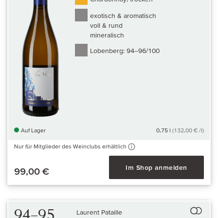
exotisch & aromatisch
voll & rund
mineralisch
Lobenberg:
94–96/100
Auf Lager
0,75 l
(132,00 € /l)
Nur für Mitglieder des Weinclubs erhältlich
Im Shop anmelden
99,00 €
Auf 
94–95
Laurent Pataille