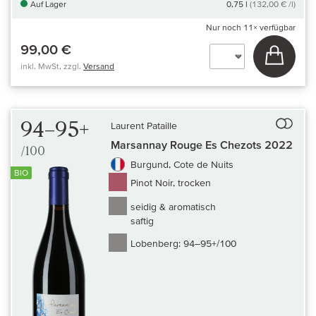
Auf Lager
0,75 l
(132,00 € /l)
Nur noch
11×
verfügbar
99,00 €
In den
inkl. MwSt, zzgl.
Versand
Auf 
94–95+
Laurent Pataille
Marsannay Rouge Es Chezots 2022
/100
Burgund, Cote de Nuits
BIO
Pinot Noir, trocken
seidig & aromatisch
saftig
Lobenberg:
94–95+/100