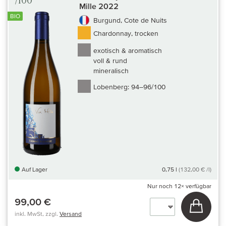
/100
Mille 2022
BIO
Burgund, Cote de Nuits
Chardonnay, trocken
exotisch & aromatisch
voll & rund
mineralisch
Lobenberg:
94–96/100
Auf Lager
0,75 l
(132,00 € /l)
Nur noch
12×
verfügbar
99,00 €
In den
inkl. MwSt, zzgl.
Versand