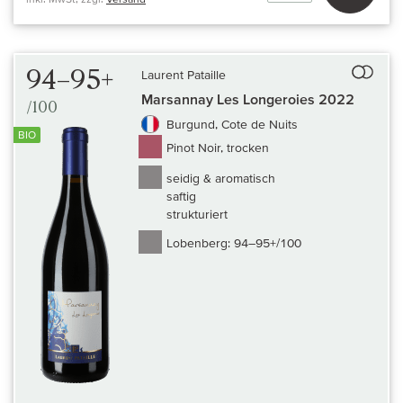
Auf 
94–95+
Laurent Pataille
Marsannay Les Longeroies 2022
/100
Burgund, Cote de Nuits
BIO
Pinot Noir, trocken
seidig & aromatisch
saftig
strukturiert
Lobenberg:
94–95+/100