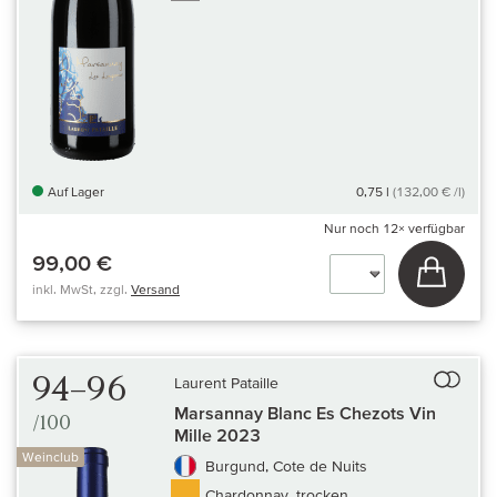
Auf Lager
0,75 l
(132,00 € /l)
Nur noch
12×
verfügbar
99,00 €
In den
inkl. MwSt, zzgl.
Versand
Auf 
94–96
Laurent Pataille
Marsannay Blanc Es Chezots Vin
/100
Mille 2023
Weinclub
Burgund, Cote de Nuits
Chardonnay, trocken