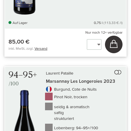
Auf Lager
0,75 l
(113,33 € /l)
Nur noch
12×
verfügbar
85,00 €
In den
inkl. MwSt, zzgl.
Versand
Auf 
94–95+
Laurent Pataille
Marsannay Les Longeroies 2023
/100
Burgund, Cote de Nuits
Pinot Noir, trocken
seidig & aromatisch
saftig
strukturiert
Lobenberg:
94–95+/100