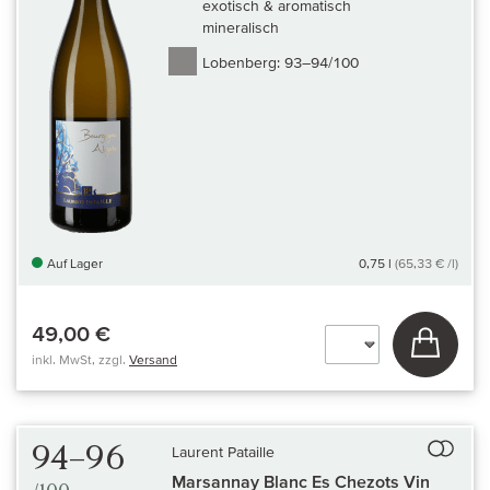
exotisch & aromatisch
mineralisch
Lobenberg:
93–94/100
Auf Lager
0,75 l
(65,33 € /l)
49,00 €
In den
inkl. MwSt, zzgl.
Versand
Auf 
94–96
Laurent Pataille
Marsannay Blanc Es Chezots Vin