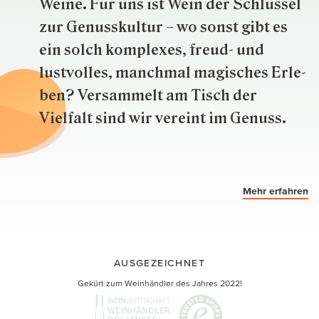
Weine. Für uns ist Wein der Schlüs­sel
zur Genuss­kultur – wo sonst gibt es
ein solch kom­plexes, freud- und
lustvolles, manchmal ma­gisch­es Er­le­
ben? Versammelt am Tisch der
Vielfalt sind wir ver­eint im Genuss.
Mehr erfahren
AUSGEZEICHNET
Gekürt zum Weinhändler des Jahres 2022!