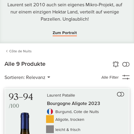
Laurent seit 2010 auch sein eigenes Mikro-Projekt, auf
nur einem einzigen Hektar Land, verteilt auf wenige
Parzellen. Unglaublich!
Zum Portrait
Côte de Nuits
k
Alle 9 Produkte
Wein-Alarm
aktivieren
Verg
Sortieren:
Relevanz
Alle Filter
Auf 
93–94
Laurent Pataille
Bourgogne Aligote 2023
/100
Burgund, Cote de Nuits
Aligote, trocken
leicht & frisch