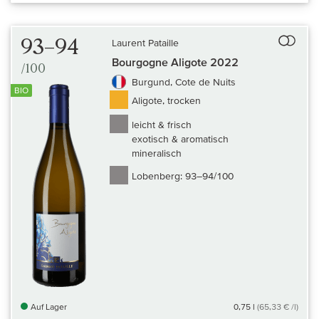
Auf 
93–94
Laurent Pataille
Bourgogne Aligote 2022
/100
Burgund, Cote de Nuits
BIO
Aligote, trocken
leicht & frisch
exotisch & aromatisch
mineralisch
Lobenberg:
93–94/100
Auf Lager
0,75 l
(65,33 € /l)