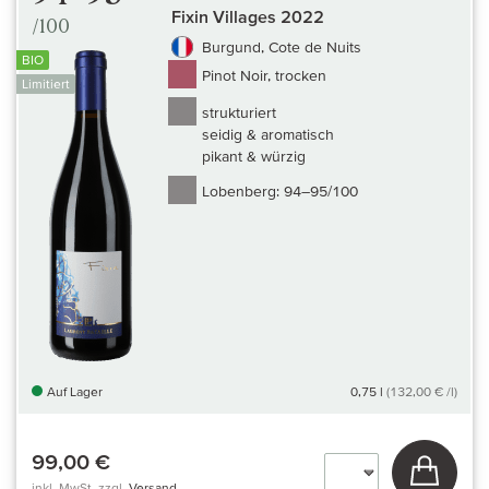
Fixin Villages 2022
/100
Burgund, Cote de Nuits
BIO
Pinot Noir, trocken
Limitiert
strukturiert
seidig & aromatisch
pikant & würzig
Lobenberg:
94–95/100
Auf Lager
0,75 l
(132,00 € /l)
99,00 €
In den
inkl. MwSt, zzgl.
Versand