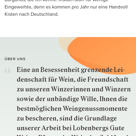
Eingeweihte, denn es kommen pro Jahr nur eine Handvoll
Kisten nach Deutschland.
ÜBER UNS
Eine an Besessenheit gren­zende Lei­
den­schaft für Wein, die Freund­schaft
zu unseren Win­zer­innen und Win­zern
so­wie der un­bän­dige Wille, Ihnen die
best­mög­lich­en Wein­genuss­momente
zu besche­ren, sind die Grund­lage
unserer Arbeit bei Lobenbergs Gute