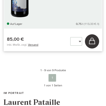
Auf Lager
0,75 l
(113,33 € /l)
85,00 €
In den
inkl. MwSt, zzgl.
Versand
1 - 9 von 9 Produkte
1
1 von 1
Seiten
IM PORTRAIT
Laurent Pataille