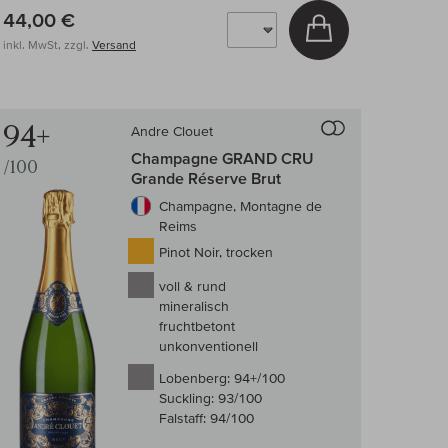
44,00 €
arenkorb
In den Warenkor
inkl. MwSt, zzgl.
Versand
 Wein-Vergleich
Auf den Wein-Ve
94+
Andre Clouet
Champagne GRAND CRU
/100
Grande Réserve Brut
Champagne, Montagne de
Reims
Pinot Noir, trocken
voll & rund
mineralisch
fruchtbetont
unkonventionell
Lobenberg:
94+/100
Suckling:
93/100
Falstaff:
94/100