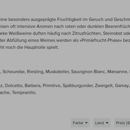
 eine besonders ausgeprägte Fruchtigkeit im Geruch und Gesch
isen oft intensive Aromen nach roten oder dunklen Beerenfrüch
arke Weißweine duften häufig nach Zitrusfrüchten, Steinobst od
der Abfüllung eines Weines werden als »Primärfrucht-Phase« bez
t noch die Hauptrolle spielt.
, Scheurebe, Riesling, Muskateller, Sauvignon Blanc, Marsanne,
az, Dolcetto, Barbera, Primitivo, Spätburgunder, Zweigelt, Gamay
ache, Tempranillo.
Farbe
Land
Preis [€