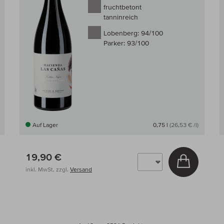
fruchtbetont
tanninreich
Lobenberg:
94/100
Parker:
93/100
Auf Lager
0,75 l
(26,53 € /l)
19,90 €
 den Warenkorb
In den W
inkl. MwSt, zzgl.
Versand