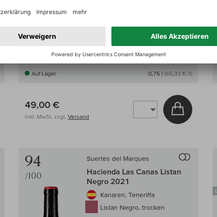
Lobenberg:
94+/100
Parker:
93/100
Suckling:
93/100
Auf Lager
0,75 l
(65,33 € /l)
49,00 €
 den Warenkorb
In den W
inkl. MwSt, zzgl.
Versand
Auf den Wein-Vergleich
Auf den
94
Suertes del Marques
Hacienda Las Canas Listan
/100
Negro 2021
Kanaren, Teneriffa
Listan Negro, trocken