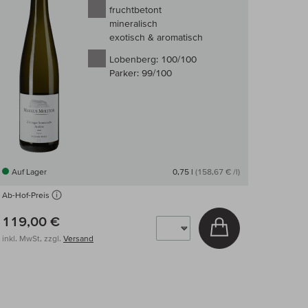
fruchtbetont
mineralisch
exotisch & aromatisch
Lobenberg:
100/100
Parker:
99/100
Auf Lager
0,75 l
(158,67 € /l)
Ab-Hof-Preis
arenkorb
119,00 €
In den Warenkor
inkl. MwSt, zzgl.
Versand