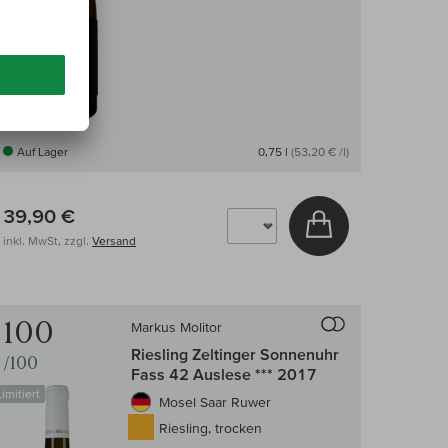
Auf Lager
0,75 l
(53,20 € /l)
39,90 €
arenkorb
In den Warenkor
inkl. MwSt, zzgl.
Versand
 Wein-Vergleich
Auf den Wein-Ve
100
Markus Molitor
Riesling Zeltinger Sonnenuhr
/100
Fass 42 Auslese *** 2017
Limitiert
Mosel Saar Ruwer
Riesling, trocken