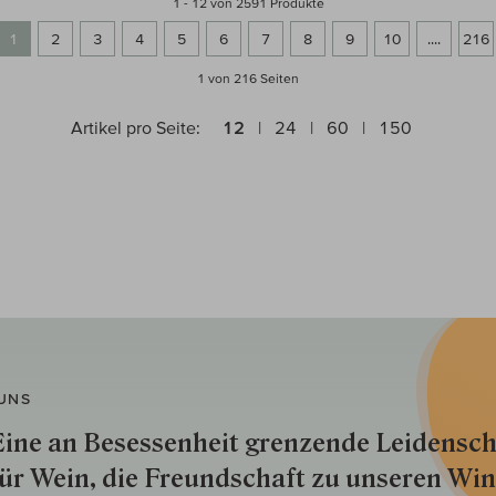
1 - 12 von 2591 Produkte
1
2
3
4
5
6
7
8
9
10
....
216
1 von 216
Seiten
Artikel pro Seite:
12
24
60
150
UNS
ine an Besessenheit gren­zende Lei­den­sch
ür Wein, die Freund­schaft zu unseren Win­