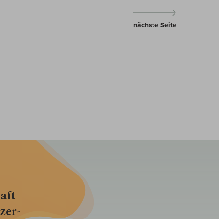
nächste Seite
aft
zer­