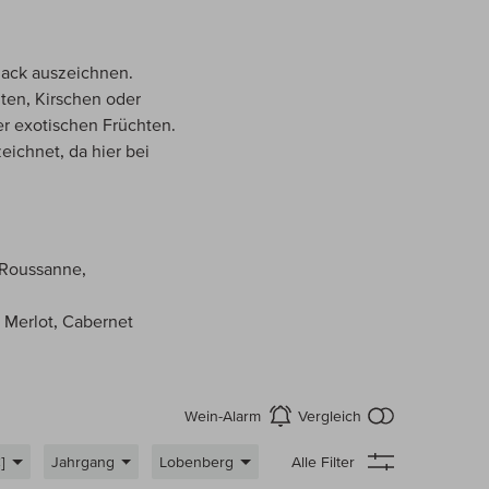
mack auszeichnen.
ten, Kirschen oder
er exotischen Früchten.
eichnet, da hier bei
 Roussanne,
, Merlot, Cabernet
kein Produkt
Wein-Alarm
Vergleich
aktivieren
]
Jahrgang
Lobenberg
Alle Filter