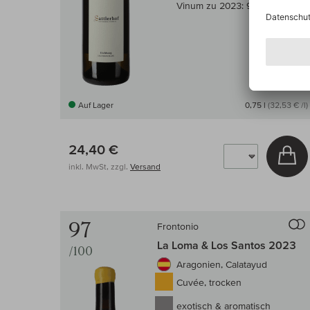
Vinum zu 2023:
94/100
Auf Lager
0,75 l
(32,53 € /l)
24,40 €
In
inkl. MwSt, zzgl.
Versand
97
Frontonio
La Loma & Los Santos 2023
/100
Aragonien, Calatayud
Cuvée, trocken
exotisch & aromatisch