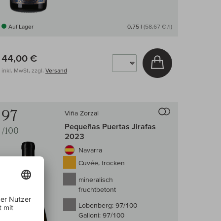
Auf Lager
0,75 l
(58,67 € /l)
44,00 €
arenkorb
In den Warenkor
inkl. MwSt, zzgl.
Versand
 Wein-Vergleich
Auf den Wein-Ve
97
Viña Zorzal
Pequeñas Puertas Jirafas
/100
2023
Navarra
Cuvée, trocken
mineralisch
fruchtbetont
Lobenberg:
97/100
Galloni:
97/100