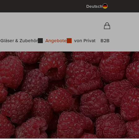
Deutsch
Vorschau War
Warenkorb
Gläser & Zubehör
Angebote
von Privat
B2B