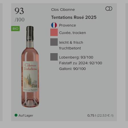
Auf den Wein-Vergleich
Auf den
93
Clos Cibonne
Tentations Rosé 2025
/100
Provence
BIO
Cuvée, trocken
leicht & frisch
fruchtbetont
Lobenberg:
93/100
Falstaff zu 2024:
92/100
Galloni:
90/100
Auf Lager
0,75 l
(22,53 € /l)