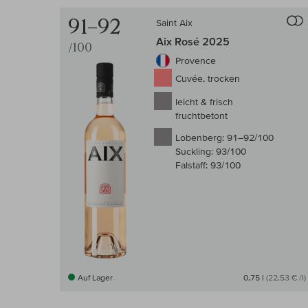
91–92
Saint Aix
Aix Rosé 2025
/100
Provence
Cuvée, trocken
leicht & frisch
fruchtbetont
Lobenberg:
91–92/100
Suckling:
93/100
Falstaff:
93/100
Auf Lager
0,75 l
(22,53 € /l)