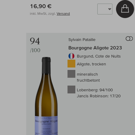
16,90 €
In
inkl. MwSt, zzgl.
Versand
94
Sylvain Pataille
Bourgogne Aligote 2023
/100
Burgund, Cote de Nuits
Aligote, trocken
mineralisch
fruchtbetont
Lobenberg:
94/100
Jancis Robinson:
17/20