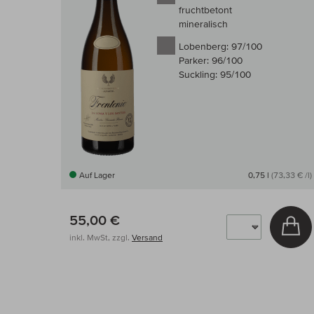
fruchtbetont
mineralisch
Lobenberg:
97/100
Parker:
96/100
Suckling:
95/100
Auf Lager
0,75 l
(73,33 € /l)
55,00 €
In
inkl. MwSt, zzgl.
Versand