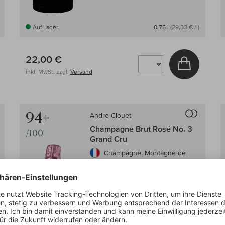
Auf Lager
0,75 l
(29,33 € /l)
22,00 €
 den Warenkorb
In den W
inkl. MwSt, zzgl.
Versand
Auf den Wein-Vergleich
Auf den
94+
Andre Clouet
Champagne Brut Rosé No. 3
/100
Grand Cru
Champagne, Montagne de
Reims
Pinot Noir, trocken
strukturiert
fruchtbetont
saftig