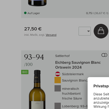
Auf Lager
0,75 l
(36,67 € /l)
27,50 €
In
inkl. MwSt, zzgl.
Versand
93–94
Sattlerhof
Eichberg Sauvignon Blanc
/100
Ortswein 2024
BIO
Südsteiermark
Sauvignon Blanc, trocken
mineralisch
fruchtbetont
frische Säure
Lobenberg:
93–94/100