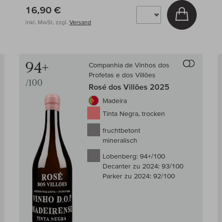
16,90 €
 den Warenkorb
In den W
inkl. MwSt, zzgl.
Versand
Auf den Wein-Vergleich
Auf den
94+
Companhia de Vinhos dos
Profetas e dos Villões
/100
Rosé dos Villões 2025
Madeira
Tinta Negra, trocken
fruchtbetont
mineralisch
Lobenberg:
94+/100
Decanter zu 2024:
93/100
Parker zu 2024:
92/100