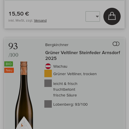
15,50 €
In den
inkl. MwSt, zzgl.
Versand
Auf 
93
Bergkirchner
Grüner Veltliner Steinfeder Arnsdorf
/100
2025
BIO
Wachau
Neu
Grüner Veltliner, trocken
leicht & frisch
fruchtbetont
frische Säure
Lobenberg:
93/100