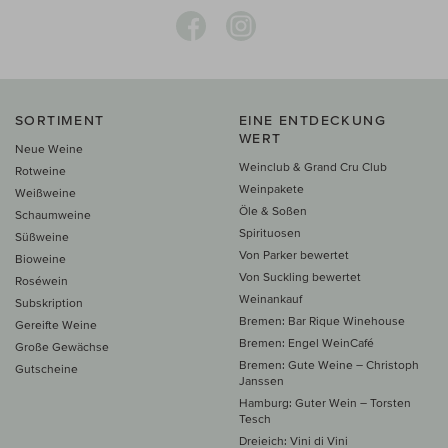
SORTIMENT
EINE ENTDECKUNG
WERT
Neue Weine
Weinclub & Grand Cru Club
Rotweine
Weinpakete
Weißweine
Öle & Soßen
Schaumweine
Spirituosen
Süßweine
Von Parker bewertet
Bioweine
Von Suckling bewertet
Roséwein
Weinankauf
Subskription
Bremen: Bar Rique Winehouse
Gereifte Weine
Bremen: Engel WeinCafé
Große Gewächse
Bremen: Gute Weine – Christoph
Gutscheine
Janssen
Hamburg: Guter Wein – Torsten
Tesch
Dreieich: Vini di Vini