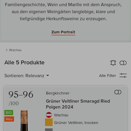
Familiengeschichte, Wein und Marille mit dem Anspruch,
aus den eigenen Weingärten langlebige, klare und
tiefgründige Herkunftsweine zu erzeugen.
Zum Portrait
Wachau
k
Alle 5 Produkte
Wein-Alarm
aktivieren
Verg
Sortieren:
Relevanz
Alle Filter
Auf 
95–96
Bergkirchner
Grüner Veltliner Smaragd Ried
/100
Poigen 2024
BIO
Wachau
Neu
Grüner Veltliner, trocken