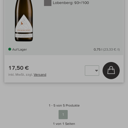
Lobenberg:
93+/100
Auf Lager
0,75 l
(23,33 € /l)
17,50 €
In den
inkl. MwSt, zzgl.
Versand
1 - 5 von 5 Produkte
1
1 von 1
Seiten