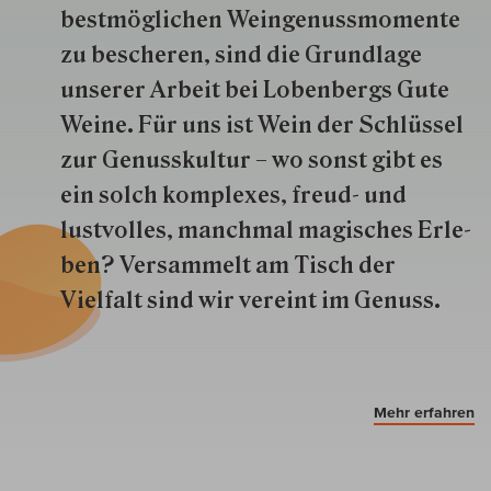
best­mög­lich­en Wein­genuss­momente
zu besche­ren, sind die Grund­lage
unserer Arbeit bei Lobenbergs Gute
Weine. Für uns ist Wein der Schlüs­sel
zur Genuss­kultur – wo sonst gibt es
ein solch kom­plexes, freud- und
lustvolles, manchmal ma­gisch­es Er­le­
ben? Versammelt am Tisch der
Vielfalt sind wir ver­eint im Genuss.
Mehr erfahren