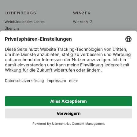
LOBENBERGS
WINZER
Weinhändler des Jahres
Winzer A–Z
Über uns
Karriere bei Lobenbergs
INFORMATIONEN
Presse
Versand & Zahlung
Datenschutz
SERVICE & KONTAKT
Impressum
Fragen & Antworten
AGB
Kataloge
Barrierefreiheitserklärung
Downloads
Weinarchiv
Widerrufsrecht
Kontakt
Vertrag widerrufen
Alle Preise inkl. MwSt., zzgl. 5 €
Versand
– ab
60 € versand­kosten­
frei