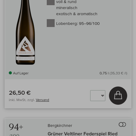
voll & rund
mineralisch
exotisch & aromatisch
Lobenberg:
95–96/100
Auf Lager
0,75 l
(35,33 € /l)
26,50 €
In den
inkl. MwSt, zzgl.
Versand
Auf 
94+
Bergkirchner
Grüner Veltliner Federspiel Ried