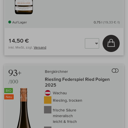
Auf Lager
0,75 l
(19,33 € /l)
14,50 €
In den
inkl. MwSt, zzgl.
Versand
Auf 
93+
Bergkirchner
Riesling Federspiel Ried Poigen
/100
2025
BIO
Wachau
Neu
Riesling, trocken
frische Säure
mineralisch
leicht & frisch