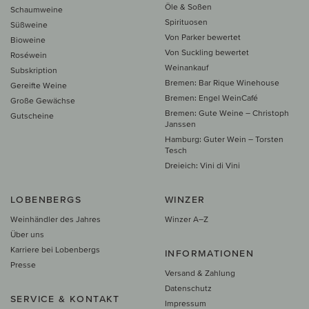
Öle & Soßen
Schaumweine
Spirituosen
Süßweine
Von Parker bewertet
Bioweine
Von Suckling bewertet
Roséwein
Weinankauf
Subskription
Bremen: Bar Rique Winehouse
Gereifte Weine
Bremen: Engel WeinCafé
Große Gewächse
Bremen: Gute Weine – Christoph
Gutscheine
Janssen
Hamburg: Guter Wein – Torsten
Tesch
Dreieich: Vini di Vini
LOBENBERGS
WINZER
Weinhändler des Jahres
Winzer A–Z
Über uns
Karriere bei Lobenbergs
INFORMATIONEN
Presse
Versand & Zahlung
Datenschutz
SERVICE & KONTAKT
Impressum