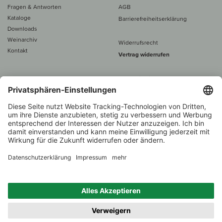
Fragen & Antworten
AGB
Kataloge
Barrierefreiheitserklärung
Downloads
Weinarchiv
Widerrufsrecht
Kontakt
Vertrag widerrufen
Alle Preise inkl. MwSt., zzgl. 5 €
Versand
– ab
60 € versand­kosten­
frei
Beratung unter
+49 421 696 797-0
1.000 Winzer –
Weinhändler
Zurück
Über 7.000 Weine
des Jahres 2022