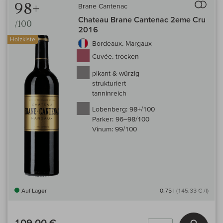
98+
Brane Cantenac
Chateau Brane Cantenac 2eme Cru
/100
2016
Holzkiste
Bordeaux, Margaux
Cuvée, trocken
pikant & würzig
strukturiert
tanninreich
Lobenberg:
98+/100
Parker:
96–98/100
Vinum:
99/100
Auf Lager
0,75 l
(145,33 € /l)
109,00 €
In den