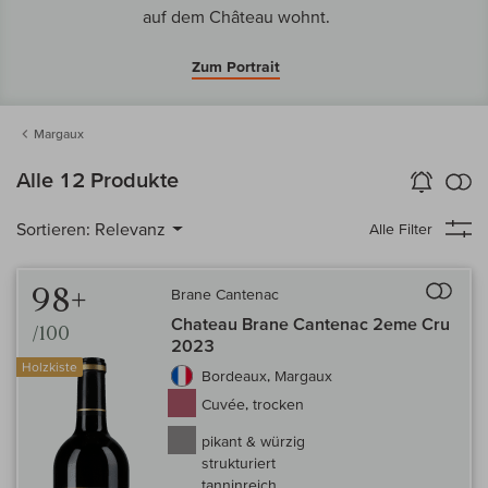
auf dem Château wohnt.
Zum Portrait
Margaux
k
Alle 12 Produkte
Wein-Alarm
aktivieren
Verg
Sortieren:
Relevanz
Alle Filter
Auf 
98+
Brane Cantenac
Chateau Brane Cantenac 2eme Cru
/100
2023
Holzkiste
Bordeaux, Margaux
Cuvée, trocken
pikant & würzig
strukturiert
tanninreich