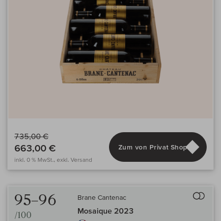
735,00 €
663,00 €
Zum von Privat Shop
inkl. 0 % MwSt., exkl. Versand
Auf 
95–96
Brane Cantenac
Mosaique 2023
/100