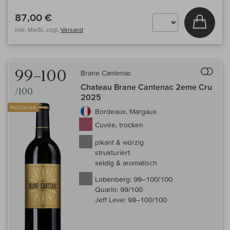
87,00 €
In den
inkl. MwSt, zzgl.
Versand
Auf 
99–100
Brane Cantenac
Chateau Brane Cantenac 2eme Cru
/100
2025
Holzkiste
Bordeaux, Margaux
Cuvée, trocken
pikant & würzig
strukturiert
seidig & aromatisch
Lobenberg:
99–100/100
Quarin:
99/100
Jeff Leve:
98–100/100