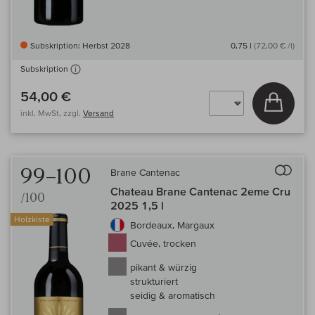
Subskription: Herbst 2028
0,75 l
(72,00 € /l)
Subskription
54,00 €
In den
inkl. MwSt, zzgl.
Versand
Auf 
99–100
Brane Cantenac
Chateau Brane Cantenac 2eme Cru
/100
2025 1,5 l
Holzkiste
Bordeaux, Margaux
Cuvée, trocken
pikant & würzig
strukturiert
seidig & aromatisch