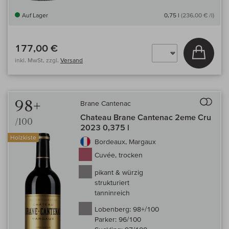
Auf Lager
0,75 l
(236,00 € /l)
177,00 €
In den
inkl. MwSt, zzgl.
Versand
Auf 
98+
Brane Cantenac
Chateau Brane Cantenac 2eme Cru
/100
2023 0,375 l
Holzkiste
Bordeaux, Margaux
Cuvée, trocken
pikant & würzig
strukturiert
tanninreich
Lobenberg:
98+/100
Parker:
96/100