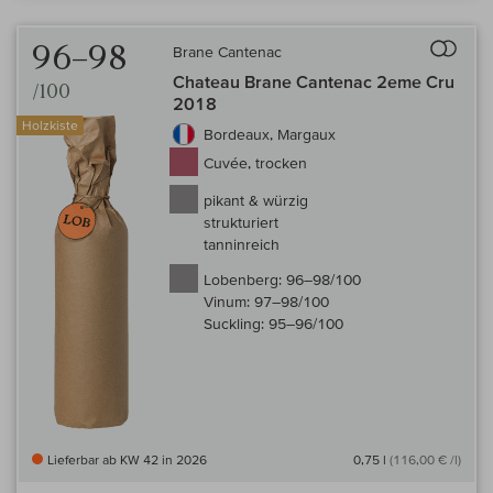
Auf 
96–98
Brane Cantenac
Chateau Brane Cantenac 2eme Cru
/100
2018
Holzkiste
Bordeaux, Margaux
Cuvée, trocken
pikant & würzig
strukturiert
tanninreich
Lobenberg:
96–98/100
Vinum:
97–98/100
Suckling:
95–96/100
Lieferbar ab KW 42 in 2026
0,75 l
(116,00 € /l)