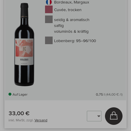
Bordeaux, Margaux
Cuvée, trocken
seidig & aromatisch
saftig
voluminös & kräftig
Lobenberg:
95–96/100
Auf Lager
0,75 l
(44,00 € /l)
33,00 €
In den
inkl. MwSt, zzgl.
Versand