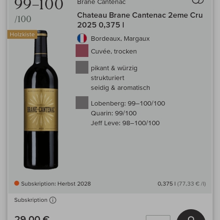
99–100
Brane Cantenac
Chateau Brane Cantenac 2eme Cru
/100
2025 0,375 l
Holzkiste
Bordeaux, Margaux
Cuvée, trocken
pikant & würzig
strukturiert
seidig & aromatisch
Lobenberg:
99–100/100
Quarin:
99/100
Jeff Leve:
98–100/100
Subskription: Herbst 2028
0,375 l
(77,33 € /l)
Subskription
29,00 €
In den