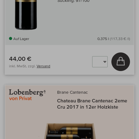
Suckling:
97/100
Auf Lager
0,375 l
(117,33 € /l)
44,00 €
In den
inkl. MwSt, zzgl.
Versand
Brane Cantenac
Chateau Brane Cantenac 2eme
Cru 2017 in 12er Holzkiste