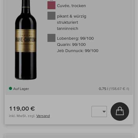
Cuvée, trocken
pikant & würzig
strukturiert
tanninreich
Lobenberg:
99/100
Quarin:
99/100
Jeb Dunnuck:
99/100
Auf Lager
0,75 l
(158,67 € /l)
119,00 €
In den
inkl. MwSt, zzgl.
Versand
Auf 