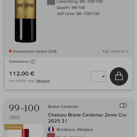
Lobenberg:
99–100/100
Quarin:
99/100
Jeff Leve:
98–100/100
Subskription: Herbst 2028
1,5 l
(74,67 € /l)
Subskription
112,00 €
In den
inkl. MwSt, zzgl.
Versand
Auf 
99–100
Brane Cantenac
Chateau Brane Cantenac 2eme Cru
/100
2025 3 l
Holzkiste
Bordeaux, Margaux