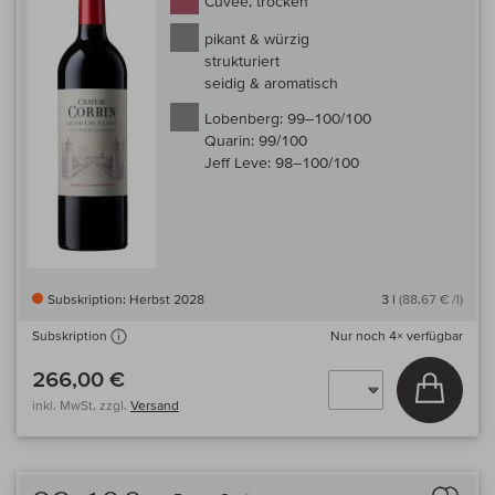
Cuvée, trocken
pikant & würzig
strukturiert
seidig & aromatisch
Lobenberg:
99–100/100
Quarin:
99/100
Jeff Leve:
98–100/100
Subskription: Herbst 2028
3 l
(88,67 € /l)
Nur noch
4×
verfügbar
Subskription
266,00 €
In den
inkl. MwSt, zzgl.
Versand
Auf 