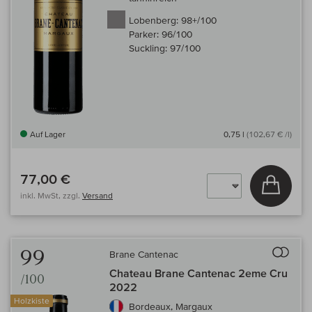
Lobenberg:
98+/100
Parker:
96/100
Suckling:
97/100
Auf Lager
0,75 l
(102,67 € /l)
77,00 €
In den
inkl. MwSt, zzgl.
Versand
Auf 
99
Brane Cantenac
Chateau Brane Cantenac 2eme Cru
/100
2022
Holzkiste
Bordeaux, Margaux