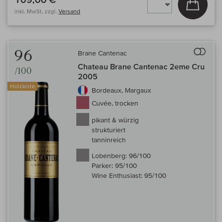
inkl. MwSt, zzgl.
Versand
Auf 
96
Brane Cantenac
Chateau Brane Cantenac 2eme Cru
/100
2005
Holzkiste
Bordeaux, Margaux
Cuvée, trocken
pikant & würzig
strukturiert
tanninreich
Lobenberg:
96/100
Parker:
95/100
Wine Enthusiast:
95/100