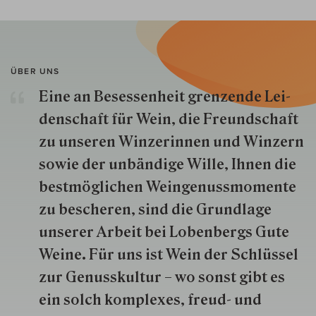
ÜBER UNS
Eine an Besessenheit gren­zende Lei­
den­schaft für Wein, die Freund­schaft
zu unseren Win­zer­innen und Win­zern
so­wie der un­bän­dige Wille, Ihnen die
best­mög­lich­en Wein­genuss­momente
zu besche­ren, sind die Grund­lage
unserer Arbeit bei Lobenbergs Gute
Weine. Für uns ist Wein der Schlüs­sel
zur Genuss­kultur – wo sonst gibt es
ein solch kom­plexes, freud- und