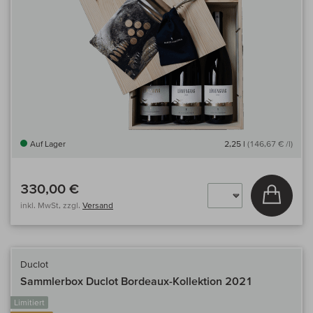
Auf Lager
2,25 l
(146,67 € /l)
330,00 €
In den
inkl. MwSt, zzgl.
Versand
Duclot
Sammlerbox Duclot Bordeaux-Kollektion 2021
Limitiert