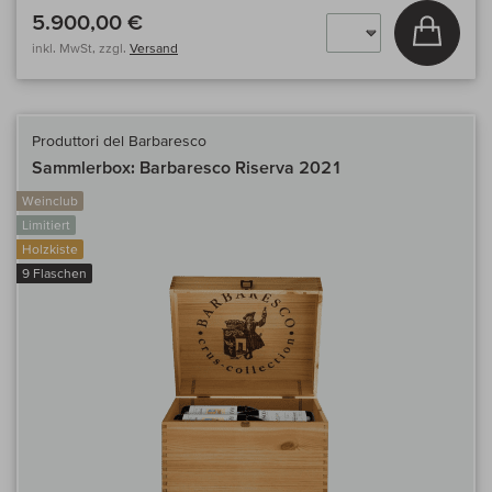
5.900,00 €
In den
inkl. MwSt, zzgl.
Versand
Produttori del Barbaresco
Sammlerbox: Barbaresco Riserva 2021
Weinclub
Limitiert
Holzkiste
9 Flaschen