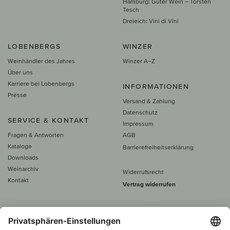
Hamburg: Guter Wein – Torsten
Tesch
Dreieich: Vini di Vini
LOBENBERGS
WINZER
Weinhändler des Jahres
Winzer A–Z
Über uns
Karriere bei Lobenbergs
INFORMATIONEN
Presse
Versand & Zahlung
Datenschutz
SERVICE & KONTAKT
Impressum
Fragen & Antworten
AGB
Kataloge
Barrierefreiheitserklärung
Downloads
Weinarchiv
Widerrufsrecht
Kontakt
Vertrag widerrufen
Alle Preise inkl. MwSt., zzgl. 5 €
Versand
– ab
60 € versand­kosten­
frei