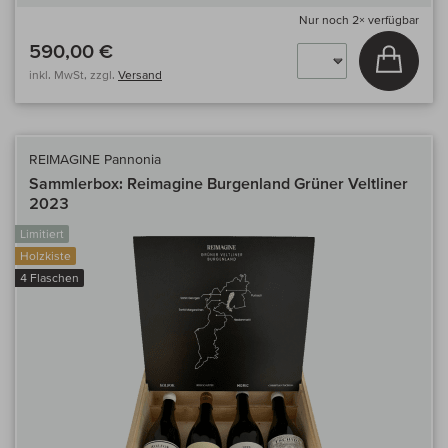
Nur noch
2×
verfügbar
590,00 €
In den
inkl. MwSt, zzgl.
Versand
REIMAGINE Pannonia
Sammlerbox: Reimagine Burgenland Grüner Veltliner
2023
Limitiert
Holzkiste
4 Flaschen