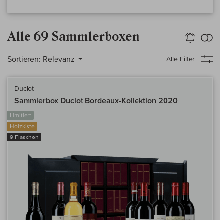
Alle 69 Sammlerboxen
k
Wein-Alarm
aktivieren
Verg
Sortieren:
Relevanz
Alle Filter
Duclot
Sammlerbox Duclot Bordeaux-Kollektion 2020
Limitiert
Holzkiste
9 Flaschen