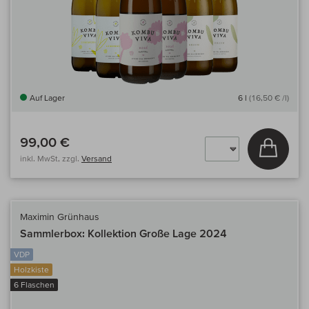
Auf Lager
6 l
(16,50 € /l)
99,00 €
In den
inkl. MwSt, zzgl.
Versand
Maximin Grünhaus
Sammlerbox: Kollektion Große Lage 2024
VDP
Holzkiste
6 Flaschen