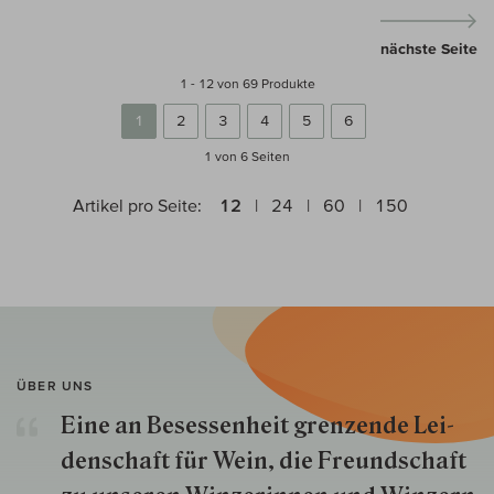
nächste Seite
1 - 12 von 69 Produkte
1
2
3
4
5
6
1 von 6
Seiten
Artikel pro Seite:
12
24
60
150
ÜBER UNS
Eine an Besessenheit gren­zende Lei­
den­schaft für Wein, die Freund­schaft