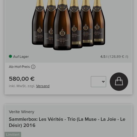
Auf Lager
4,5 l
(128,89 € /l)
Ab-Hof-Preis
580,00 €
In den
inkl. MwSt, zzgl.
Versand
Verite Winery
Sammlerbox: Les Vérités - Trio (La Muse - La Joie - Le
Désir) 2016
Limitiert