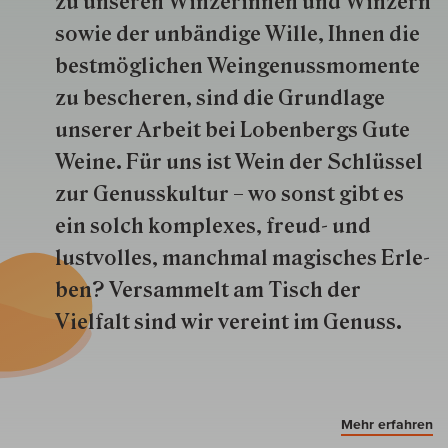
zu unseren Win­zer­innen und Win­zern
so­wie der un­bän­dige Wille, Ihnen die
best­mög­lich­en Wein­genuss­momente
zu besche­ren, sind die Grund­lage
unserer Arbeit bei Lobenbergs Gute
Weine. Für uns ist Wein der Schlüs­sel
zur Genuss­kultur – wo sonst gibt es
ein solch kom­plexes, freud- und
lustvolles, manchmal ma­gisch­es Er­le­
ben? Versammelt am Tisch der
Vielfalt sind wir ver­eint im Genuss.
Mehr erfahren