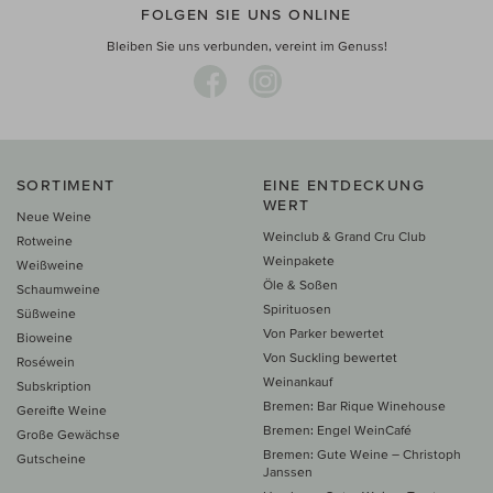
FOLGEN SIE UNS ONLINE
Bleiben Sie uns verbunden, vereint im Genuss!
SORTIMENT
EINE ENTDECKUNG
WERT
Neue Weine
Weinclub & Grand Cru Club
Rotweine
Weinpakete
Weißweine
Öle & Soßen
Schaumweine
Spirituosen
Süßweine
Von Parker bewertet
Bioweine
Von Suckling bewertet
Roséwein
Weinankauf
Subskription
Bremen: Bar Rique Winehouse
Gereifte Weine
Bremen: Engel WeinCafé
Große Gewächse
Bremen: Gute Weine – Christoph
Gutscheine
Janssen