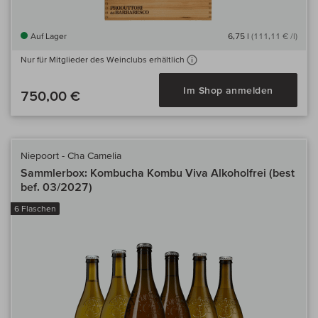
Auf Lager
6,75 l
(111,11 € /l)
Nur für Mitglieder des Weinclubs erhältlich
Im Shop anmelden
750,00 €
Niepoort - Cha Camelia
Sammlerbox: Kombucha Kombu Viva Alkoholfrei (best
bef. 03/2027)
6 Flaschen