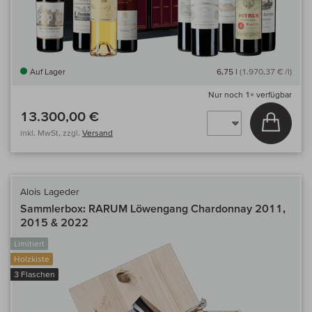
Auf Lager
6,75 l
(1.970,37 € /l)
Nur noch
1×
verfügbar
13.300,00 €
In den
inkl. MwSt, zzgl.
Versand
Alois Lageder
Sammlerbox: RARUM Löwengang Chardonnay 2011,
2015 & 2022
Limitiert
Holzkiste
3 Flaschen