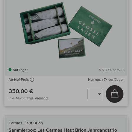
Auf Lager
4,5 l
(77,78 € /l)
Nur noch
7×
verfügbar
Ab-Hof-Preis
350,00 €
In den
inkl. MwSt, zzgl.
Versand
Carmes Haut Brion
Sammlerbox: Les Carmes Haut Brion Jahrgangstrio