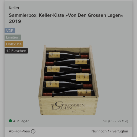
Keller
Sammlerbox: Keller-Kiste »Von Den Grossen Lagen«
2019
VDP
Limitiert
Holzkiste
12 Flaschen
Auf Lager
9 l
(655,56 € /l)
Nur noch
1×
verfügbar
Ab-Hof-Preis