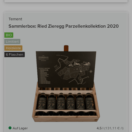
Tement
Sammlerbox: Ried Zieregg Parzellenkollektion 2020
BIO
Limitiert
Holzkiste
6 Flaschen
Auf Lager
4,5 l
(131,11 € /l)