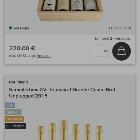
Auf Lager
3 l
(73,33 € /l)
Nur noch
2×
verfügbar
220,00 €
In den
inkl. MwSt, zzgl.
Versand
Raumland
Sammlerbox: XV. Triumvirat Grande Cuvee Brut
Unplugged 2015
VDP
Limitiert
Holzkiste
6 Flaschen