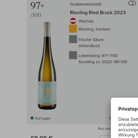
97+
Grabenwerkstatt
Riesling Ried Bruck 2023
/100
Wachau
Riesling, trocken
frische Säure
mineralisch
Lobenberg:
97+/100
Suckling zu 2022:
96/100
Auf Lager
0,75 l
(92,00 € /l)
Nur noch
11×
verfügbar