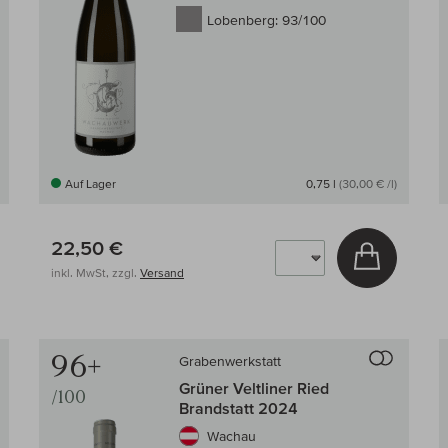
Lobenberg:
93/100
Auf Lager
0,75 l
(30,00 € /l)
22,50 €
 den Warenkorb
In den W
inkl. MwSt, zzgl.
Versand
Auf den Wein-Vergleich
Auf den
96+
Grabenwerkstatt
Grüner Veltliner Ried
/100
Brandstatt 2024
Wachau