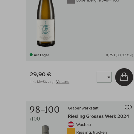
Lobenberg:
93–94/100
Auf Lager
0,75 l
(39,87 € /l)
29,90 €
In
inkl. MwSt, zzgl.
Versand
98–100
Grabenwerkstatt
Riesling Grosses Werk 2024
/100
Wachau
Riesling, trocken