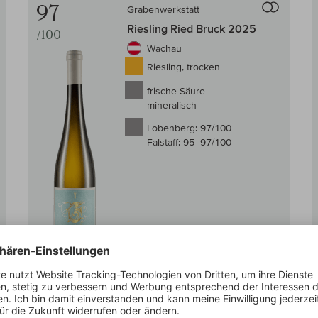
97
Grabenwerkstatt
Riesling Ried Bruck 2025
/100
Wachau
Riesling, trocken
frische Säure
mineralisch
Lobenberg:
97/100
Falstaff:
95–97/100
Auf Lager
0,75 l
(92,00 € /l)