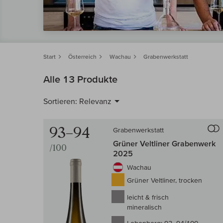
Start
Österreich
Wachau
Grabenwerkstatt
Alle 13 Produkte
Sortieren:
Relevanz
93–94
Grabenwerkstatt
Grüner Veltliner Grabenwerk
/100
2025
Wachau
Grüner Veltliner, trocken
leicht & frisch
mineralisch