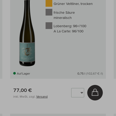
Grüner Veltliner, trocken
frische Säure
mineralisch
Lobenberg:
96+/100
A La Carte:
96/100
Auf Lager
0,75 l
(102,67 € /l)
77,00 €
 den Warenkorb
In den W
inkl. MwSt, zzgl.
Versand
Auf den Wein-Vergleich
Auf den