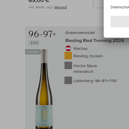
69,00 €
In
inkl. MwSt, zzgl.
Versand
96–97+
Grabenwerkstatt
Riesling Ried Trenning 2024
/100
Wachau
Limitiert
Riesling, trocken
frische Säure
mineralisch
Lobenberg:
96–97+/100