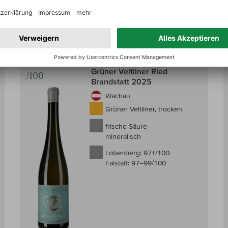
69,00 €
 den Warenkorb
In den W
inkl. MwSt, zzgl.
Versand
Auf den Wein-Vergleich
Auf den
97+
Grabenwerkstatt
Grüner Veltliner Ried
/100
Brandstatt 2025
Wachau
Grüner Veltliner, trocken
frische Säure
mineralisch
Lobenberg:
97+/100
Falstaff:
97–99/100