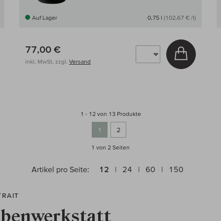
Auf Lager
0,75 l
(102,67 € /l)
77,00 €
 den Warenkorb
In den W
inkl. MwSt, zzgl.
Versand
1 - 12 von 13 Produkte
1
2
1 von 2
Seiten
Artikel pro Seite:
12
24
60
150
TRAIT
benwerkstatt