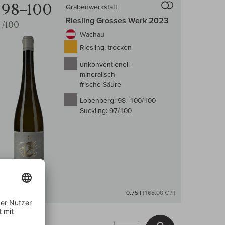
98–100
Grabenwerkstatt
Riesling Grosses Werk 2023
/100
Wachau
Riesling, trocken
unkonventionell
mineralisch
frische Säure
Lobenberg:
98–100/100
Suckling:
97/100
Auf Lager
0,75 l
(168,00 € /l)