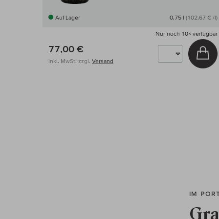
Auf Lager
0,75 l
(102,67 € /l)
Nur noch
10×
verfügbar
77,00 €
In
inkl. MwSt, zzgl.
Versand
IM POR
Gra