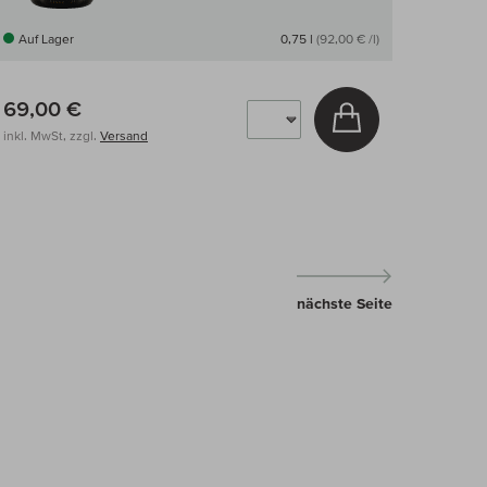
Auf Lager
0,75 l
(92,00 € /l)
69,00 €
arenkorb
In den Warenkor
inkl. MwSt, zzgl.
Versand
nächste Seite