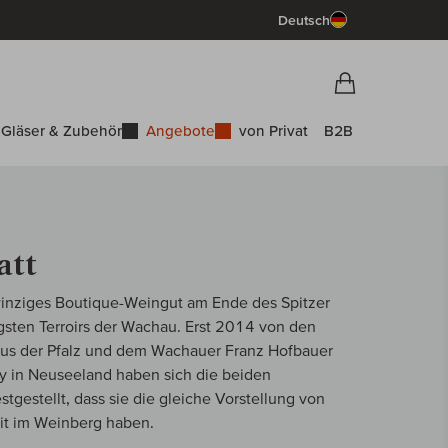
Deutsch
Vorschau War
Warenkorb
Gläser & Zubehör
Angebote
von Privat
B2B
att
 winziges Boutique-Weingut am Ende des Spitzer
gsten Terroirs der Wachau. Erst 2014 von den
aus der Pfalz und dem Wachauer Franz Hofbauer
ey in Neuseeland haben sich die beiden
tgestellt, dass sie die gleiche Vorstellung von
eit im Weinberg haben.