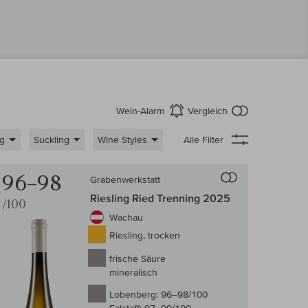
kein Produkt
Wein-Alarm
Vergleich
aktivieren
g
Suckling
Wine Styles
Alle Filter
 Wein-Vergleich
Auf den Wein-Ve
96–98
Grabenwerkstatt
Riesling Ried Trenning 2025
/100
Wachau
Riesling, trocken
frische Säure
mineralisch
Lobenberg:
96–98/100