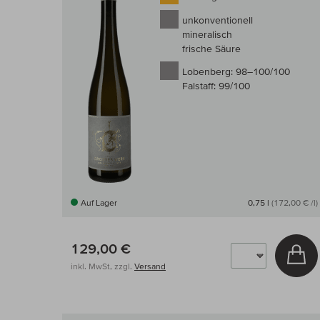
unkonventionell
mineralisch
frische Säure
Lobenberg:
98–100/100
Falstaff:
99/100
Auf Lager
0,75 l
(172,00 € /l)
129,00 €
In
inkl. MwSt, zzgl.
Versand