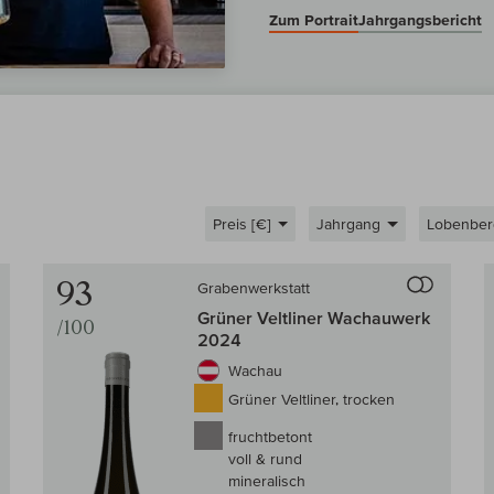
Zum Portrait
Jahrgangsbericht
Preis [€]
Jahrgang
Lobenber
Auf den Wein-Vergleich
Auf den
93
Grabenwerkstatt
Grüner Veltliner Wachauwerk
/100
2024
Wachau
Grüner Veltliner, trocken
fruchtbetont
voll & rund
mineralisch