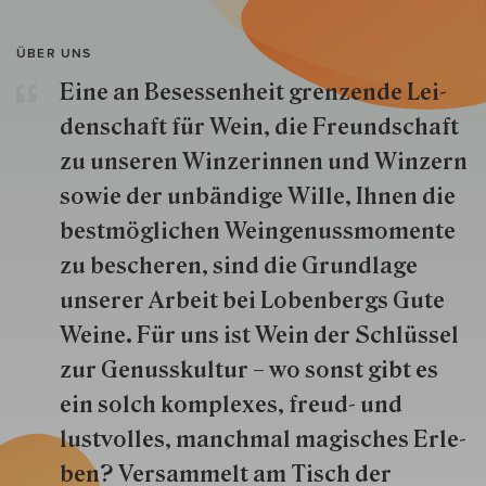
ÜBER UNS
Eine an Besessenheit gren­zende Lei­
den­schaft für Wein, die Freund­schaft
zu unseren Win­zer­innen und Win­zern
so­wie der un­bän­dige Wille, Ihnen die
best­mög­lich­en Wein­genuss­momente
zu besche­ren, sind die Grund­lage
unserer Arbeit bei Lobenbergs Gute
Weine. Für uns ist Wein der Schlüs­sel
zur Genuss­kultur – wo sonst gibt es
ein solch kom­plexes, freud- und
lustvolles, manchmal ma­gisch­es Er­le­
ben? Versammelt am Tisch der