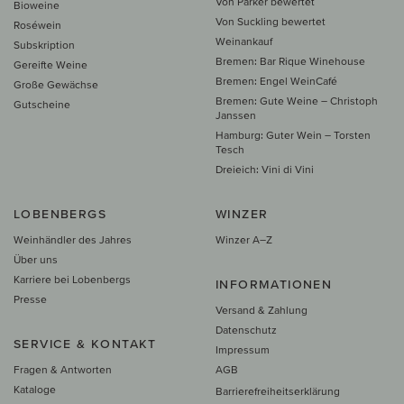
Von Parker bewertet
Bioweine
Von Suckling bewertet
Roséwein
Weinankauf
Subskription
Bremen: Bar Rique Winehouse
Gereifte Weine
Bremen: Engel WeinCafé
Große Gewächse
Bremen: Gute Weine – Christoph
Gutscheine
Janssen
Hamburg: Guter Wein – Torsten
Tesch
Dreieich: Vini di Vini
LOBENBERGS
WINZER
Weinhändler des Jahres
Winzer A–Z
Über uns
Karriere bei Lobenbergs
INFORMATIONEN
Presse
Versand & Zahlung
Datenschutz
SERVICE & KONTAKT
Impressum
Fragen & Antworten
AGB
Kataloge
Barrierefreiheitserklärung