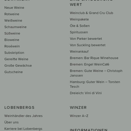
WERT
Neue Weine
Weinclub & Grand Cru Club
Rotweine
Weinpakete
Weißweine
Öle & Soßen
Schaumweine
Spirituosen
Süßweine
Von Parker bewertet
Bioweine
Von Suckling bewertet
Roséwein
Weinankauf
Subskription
Bremen: Bar Rique Winehouse
Gereifte Weine
Bremen: Engel WeinCafé
Große Gewächse
Bremen: Gute Weine – Christoph
Gutscheine
Janssen
Hamburg: Guter Wein – Torsten
Tesch
Dreieich: Vini di Vini
LOBENBERGS
WINZER
Weinhändler des Jahres
Winzer A–Z
Über uns
Karriere bei Lobenbergs
INFORMATIONEN