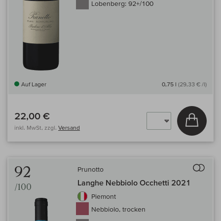
Lobenberg:
92+/100
Auf Lager
0,75 l
(29,33 € /l)
22,00 €
In den
inkl. MwSt, zzgl.
Versand
Auf 
92
Prunotto
Langhe Nebbiolo Occhetti 2021
/100
Piemont
Nebbiolo, trocken