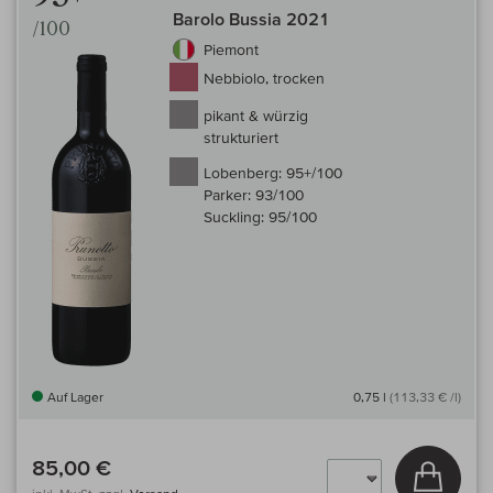
Barolo Bussia 2021
/100
Piemont
Nebbiolo, trocken
pikant & würzig
strukturiert
Lobenberg:
95+/100
Parker:
93/100
Suckling:
95/100
Auf Lager
0,75 l
(113,33 € /l)
85,00 €
In den