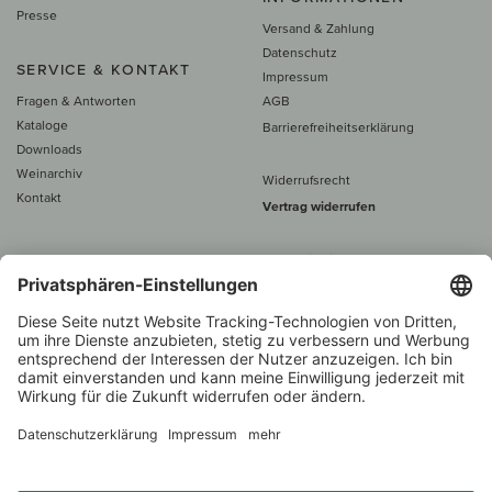
Presse
Versand & Zahlung
Datenschutz
SERVICE & KONTAKT
Impressum
Fragen & Antworten
AGB
Kataloge
Barrierefreiheitserklärung
Downloads
Weinarchiv
Widerrufsrecht
Kontakt
Vertrag widerrufen
Alle Preise inkl. MwSt., zzgl. 5 €
Versand
– ab
60 € versand­kosten­
frei
Beratung unter
+49 421 696 797-0