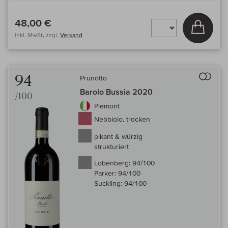
48,00 €
In den
inkl. MwSt, zzgl.
Versand
Auf 
94
Prunotto
Barolo Bussia 2020
/100
Piemont
Nebbiolo, trocken
pikant & würzig
strukturiert
Lobenberg:
94/100
Parker:
94/100
Suckling:
94/100