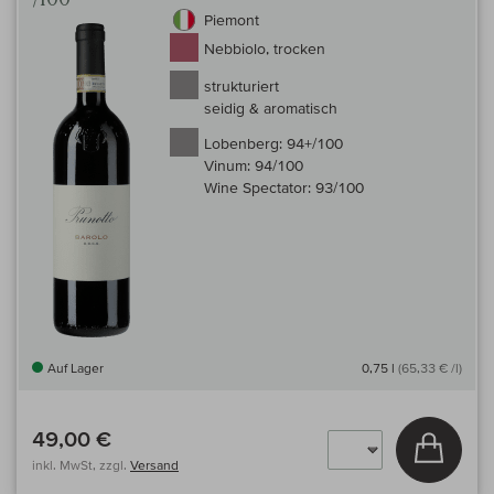
Piemont
Nebbiolo, trocken
strukturiert
seidig & aromatisch
Lobenberg:
94+/100
Vinum:
94/100
Wine Spectator:
93/100
Auf Lager
0,75 l
(65,33 € /l)
49,00 €
In den
inkl. MwSt, zzgl.
Versand