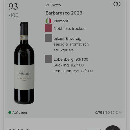
93
Prunotto
Barbaresco 2023
/100
Piemont
Nebbiolo, trocken
pikant & würzig
seidig & aromatisch
strukturiert
Lobenberg:
93/100
Suckling:
92/100
Jeb Dunnuck:
92/100
Auf Lager
0,75 l
(50,67 € /l)