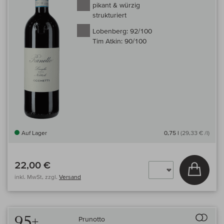
pikant & würzig
strukturiert
Lobenberg:
92/100
Tim Atkin:
90/100
Auf Lager
0,75 l
(29,33 € /l)
22,00 €
In den
inkl. MwSt, zzgl.
Versand
Auf 
95+
Prunotto