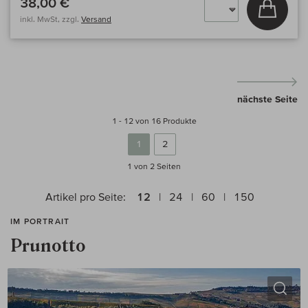
38,00 €
In den
inkl. MwSt, zzgl.
Versand
nächste Seite
1 - 12 von 16 Produkte
1
2
1 von 2
Seiten
Artikel pro Seite:
12
24
60
150
IM PORTRAIT
Prunotto