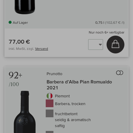
Auf Lager
0,75 l
(102,67 € /l)
Nur noch
6×
verfügbar
77,00 €
In den
inkl. MwSt, zzgl.
Versand
Auf 
92+
Prunotto
Barbera d’Alba Pian Romualdo
/100
2021
Piemont
Barbera, trocken
fruchtbetont
seidig & aromatisch
saftig