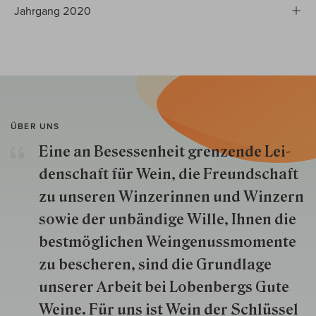
Jahrgang 2020
ÜBER UNS
Eine an Besessenheit gren­zende Lei­
den­schaft für Wein, die Freund­schaft
zu unseren Win­zer­innen und Win­zern
so­wie der un­bän­dige Wille, Ihnen die
best­mög­lich­en Wein­genuss­momente
zu besche­ren, sind die Grund­lage
unserer Arbeit bei Lobenbergs Gute
Weine. Für uns ist Wein der Schlüs­sel