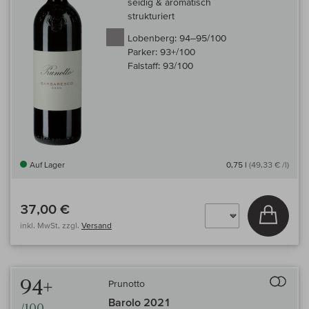
seidig & aromatisch
strukturiert
Lobenberg:
94–95/100
Parker:
93+/100
Falstaff:
93/100
Auf Lager
0,75 l
(49,33 € /l)
37,00 €
In den
inkl. MwSt, zzgl.
Versand
Auf 
94+
Prunotto
Barolo 2021
/100