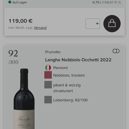
Auf Lager
0,75 l
(158,67 € /l)
119,00 €
In den
inkl. MwSt, zzgl.
Versand
Auf 
92
Prunotto
Langhe Nebbiolo Occhetti 2022
/100
Piemont
Nebbiolo, trocken
pikant & würzig
strukturiert
Lobenberg:
92/100