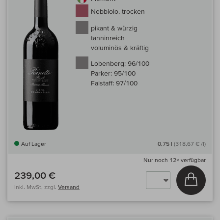
Nebbiolo, trocken
pikant & würzig
tanninreich
voluminös & kräftig
Lobenberg:
96/100
Parker:
95/100
Falstaff:
97/100
Auf Lager
0,75 l
(318,67 € /l)
Nur noch
12×
verfügbar
239,00 €
In den
inkl. MwSt, zzgl.
Versand
Auf 