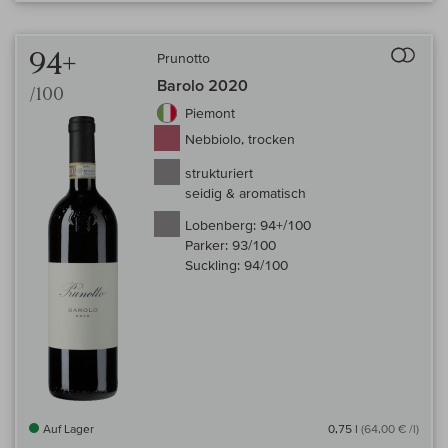
Auf 
94+
Prunotto
Barolo 2020
/100
Piemont
Nebbiolo, trocken
strukturiert
seidig & aromatisch
Lobenberg:
94+/100
Parker:
93/100
Suckling:
94/100
Auf Lager
0,75 l
(64,00 € /l)