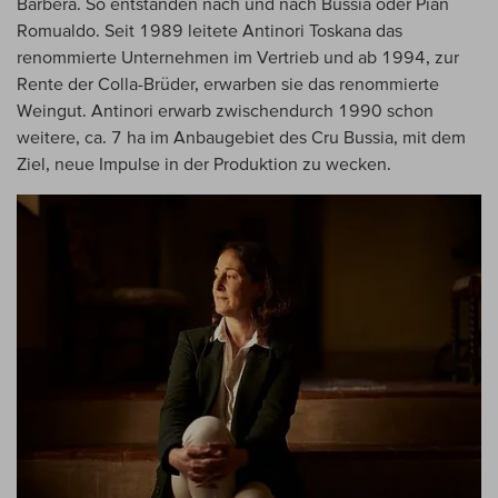
Barbera. So entstanden nach und nach Bussia oder Pian
Romualdo. Seit 1989 leitete Antinori Toskana das
renommierte Unternehmen im Vertrieb und ab 1994, zur
Rente der Colla-Brüder, erwarben sie das renommierte
Weingut. Antinori erwarb zwischendurch 1990 schon
weitere, ca. 7 ha im Anbaugebiet des Cru Bussia, mit dem
Ziel, neue Impulse in der Produktion zu wecken.