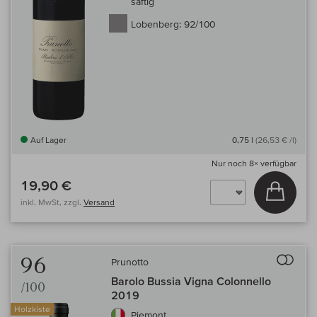
saftig
Lobenberg:
92/100
Auf Lager
0,75 l
(26,53 € /l)
Nur noch
8×
verfügbar
19,90 €
In den
inkl. MwSt, zzgl.
Versand
Auf 
96
Prunotto
Barolo Bussia Vigna Colonnello
/100
2019
Holzkiste
Piemont