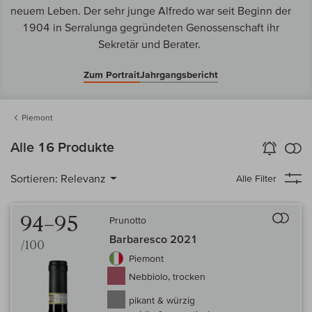
neuem Leben. Der sehr junge Alfredo war seit Beginn der
1904 in Serralunga gegründeten Genossenschaft ihr
Sekretär und Berater.
Zum Portrait
Jahrgangsbericht
Piemont
k
Alle 16 Produkte
Wein-Alarm
aktivieren
Verg
Sortieren:
Relevanz
Alle Filter
Auf 
94–95
Prunotto
Barbaresco 2021
/100
Piemont
Nebbiolo, trocken
pikant & würzig