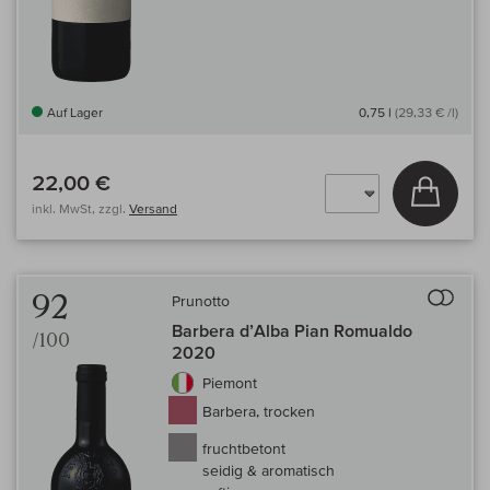
Auf Lager
0,75 l
(29,33 € /l)
22,00 €
In den
inkl. MwSt, zzgl.
Versand
Auf 
92
Prunotto
Barbera d’Alba Pian Romualdo
/100
2020
Piemont
Barbera, trocken
fruchtbetont
seidig & aromatisch