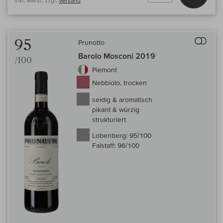
inkl. MwSt, zzgl.
Versand
Auf 
95
Prunotto
Barolo Mosconi 2019
/100
Piemont
Nebbiolo, trocken
seidig & aromatisch
pikant & würzig
strukturiert
Lobenberg:
95/100
Falstaff:
96/100