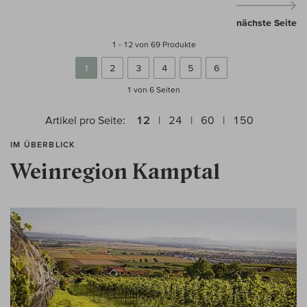
nächste Seite
1 - 12 von 69 Produkte
1
2
3
4
5
6
1 von 6
Seiten
Artikel pro Seite:
12
24
60
150
IM ÜBERBLICK
Weinregion Kamptal