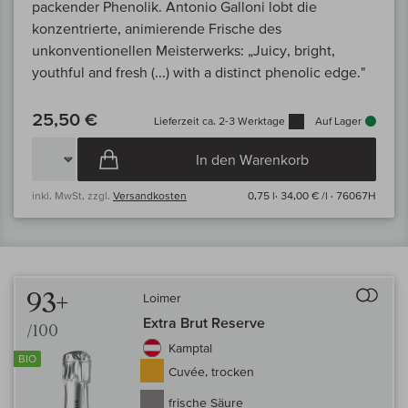
packender Phenolik. Antonio Galloni lobt die
konzentrierte, animierende Frische des
unkonventionellen Meisterwerks: „Juicy, bright,
youthful and fresh (...) with a distinct phenolic edge."
25,50 €
Lieferzeit ca. 2-3 Werktage
Auf Lager
In den Warenkorb
inkl. MwSt, zzgl.
Versandkosten
0,75 l·
34,00 € /l
· 76067H
Auf 
93+
Loimer
Extra Brut Reserve
/100
Kamptal
BIO
Cuvée, trocken
frische Säure