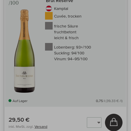
Brut Reserve
/100
Kamptal
Cuvée, trocken
frische Säure
fruchtbetont
leicht & frisch
Lobenberg:
93+/100
Suckling:
94/100
Vinum:
94–95/100
Auf Lager
0,75 l
(39,33 € /l)
29,50 €
In den
inkl. MwSt, zzgl.
Versand