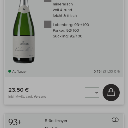
mineralisch
voll & rund
leicht & frisch
Lobenberg:
93+/100
Parker:
92/100
Suckling:
92/100
Auf Lager
0,75 l
(31,33 € /l)
23,50 €
In den
inkl. MwSt, zzgl.
Versand
Auf 
93+
Bründlmayer