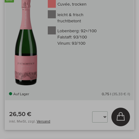
Cuvée, trocken
leicht & frisch
fruchtbetont
Lobenberg:
92+/100
Falstaff:
93/100
Vinum:
93/100
Auf Lager
0,75 l
(35,33 € /l)
26,50 €
In den
inkl. MwSt, zzgl.
Versand