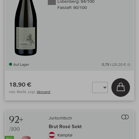
Lobenberg:
94/100
Falstaff:
90/100
Auf Lager
0,75 l
(25,20 € /l)
18,90 €
In den
inkl. MwSt, zzgl.
Versand
Auf 
92+
Jurtschitsch
Brut Rosé Sekt
/100
Kamptal
BIO