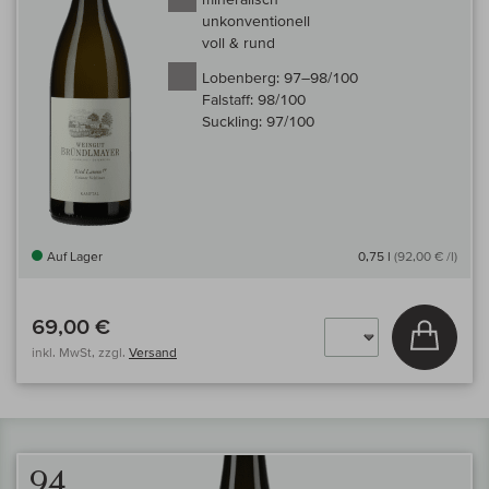
unkonventionell
voll & rund
Lobenberg:
97–98/100
Falstaff:
98/100
Suckling:
97/100
Auf Lager
0,75 l
(92,00 € /l)
69,00 €
In den
inkl. MwSt, zzgl.
Versand
94