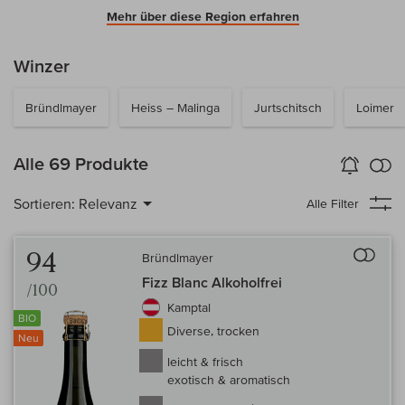
Mehr über diese Region erfahren
Winzer
Bründlmayer
Heiss – Malinga
Jurtschitsch
Loimer
k
Alle 69 Produkte
Wein-Alarm
aktivieren
Verg
Sortieren:
Relevanz
Alle Filter
Auf 
94
Bründlmayer
Fizz Blanc Alkoholfrei
/100
Kamptal
BIO
Diverse, trocken
Neu
leicht & frisch
exotisch & aromatisch