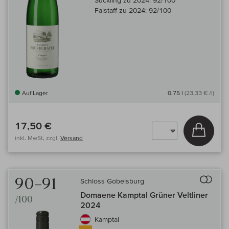
Suckling zu 2024:
92/100
Falstaff zu 2024:
92/100
Auf Lager
0,75 l
(23,33 € /l)
17,50 €
In den
inkl. MwSt, zzgl.
Versand
Auf 
90–91
Schloss Gobelsburg
Domaene Kamptal Grüner Veltliner
/100
2024
Kamptal