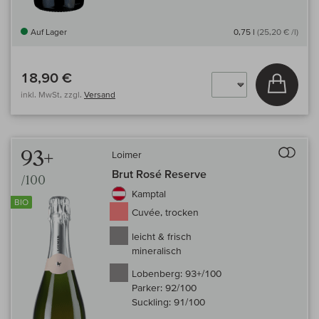
Auf Lager
0,75 l
(25,20 € /l)
18,90 €
In den
inkl. MwSt, zzgl.
Versand
Auf 
93+
Loimer
Brut Rosé Reserve
/100
Kamptal
BIO
Cuvée, trocken
leicht & frisch
mineralisch
Lobenberg:
93+/100
Parker:
92/100
Suckling:
91/100