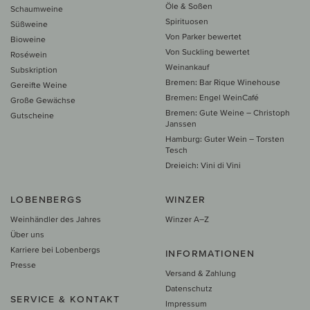
Öle & Soßen
Schaumweine
Spirituosen
Süßweine
Von Parker bewertet
Bioweine
Von Suckling bewertet
Roséwein
Weinankauf
Subskription
Bremen: Bar Rique Winehouse
Gereifte Weine
Bremen: Engel WeinCafé
Große Gewächse
Bremen: Gute Weine – Christoph
Gutscheine
Janssen
Hamburg: Guter Wein – Torsten
Tesch
Dreieich: Vini di Vini
LOBENBERGS
WINZER
Weinhändler des Jahres
Winzer A–Z
Über uns
Karriere bei Lobenbergs
INFORMATIONEN
Presse
Versand & Zahlung
Datenschutz
SERVICE & KONTAKT
Impressum