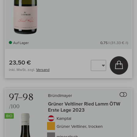
Auf Lager
0,75 l
(31,33 € /l)
23,50 €
In den
inkl. MwSt, zzgl.
Versand
Auf 
97–98
Bründlmayer
Grüner Veltliner Ried Lamm ÖTW
/100
Erste Lage 2023
BIO
Kamptal
Grüner Veltliner, trocken
mineralisch