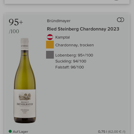
Auf 
95+
Bründlmayer
Ried Steinberg Chardonnay 2023
/100
Kamptal
Chardonnay, trocken
Lobenberg:
95+/100
Suckling:
94/100
Falstaff:
96/100
Auf Lager
0,75 l
(62,00 € /l)