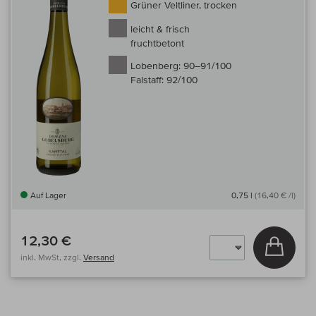
Grüner Veltliner, trocken
leicht & frisch
fruchtbetont
Lobenberg:
90–91/100
Falstaff:
92/100
Auf Lager
0,75 l
(16,40 € /l)
12,30 €
In den
inkl. MwSt, zzgl.
Versand