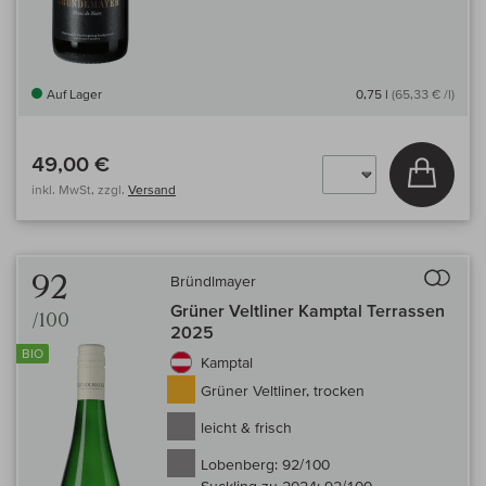
Auf Lager
0,75 l
(65,33 € /l)
49,00 €
In den
inkl. MwSt, zzgl.
Versand
Auf 
92
Bründlmayer
Grüner Veltliner Kamptal Terrassen
/100
2025
BIO
Kamptal
Grüner Veltliner, trocken
leicht & frisch
Lobenberg:
92/100