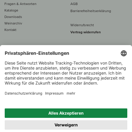
Fragen & Antworten
AGB
Kataloge
Barrierefreiheitserklärung
Downloads
Weinarchiv
Widerrufsrecht
Kontakt
Vertrag widerrufen
Alle Preise inkl. MwSt., zzgl. 5 €
Versand
– ab
60 € versand­kosten­
frei
Beratung unter
+49 421 696 797-0
1.000 Winzer –
Weinhändler
Zurück
Über 7.000 Weine
des Jahres 2022