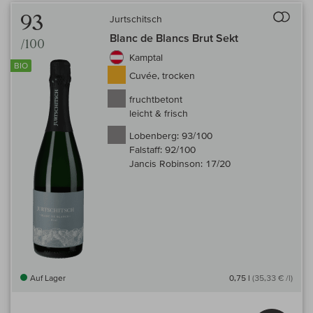
Auf 
93
Jurtschitsch
Blanc de Blancs Brut Sekt
/100
Kamptal
BIO
Cuvée, trocken
fruchtbetont
leicht & frisch
Lobenberg:
93/100
Falstaff:
92/100
Jancis Robinson:
17/20
Auf Lager
0,75 l
(35,33 € /l)