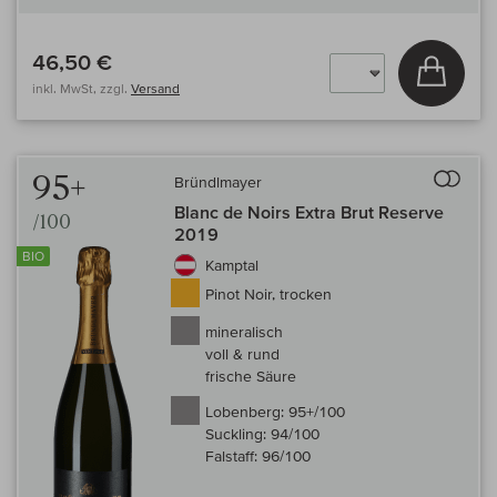
46,50 €
In den
inkl. MwSt, zzgl.
Versand
Auf 
95+
Bründlmayer
Blanc de Noirs Extra Brut Reserve
/100
2019
BIO
Kamptal
Pinot Noir, trocken
mineralisch
voll & rund
frische Säure
Lobenberg:
95+/100
Suckling:
94/100
Falstaff:
96/100