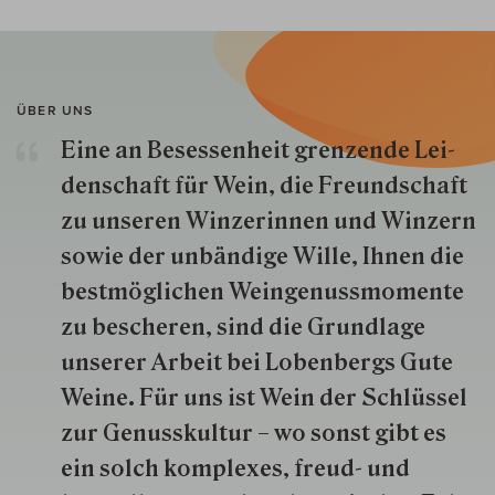
ÜBER UNS
Eine an Besessenheit gren­zende Lei­
den­schaft für Wein, die Freund­schaft
zu unseren Win­zer­innen und Win­zern
so­wie der un­bän­dige Wille, Ihnen die
best­mög­lich­en Wein­genuss­momente
zu besche­ren, sind die Grund­lage
unserer Arbeit bei Lobenbergs Gute
Weine. Für uns ist Wein der Schlüs­sel
zur Genuss­kultur – wo sonst gibt es
ein solch kom­plexes, freud- und