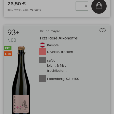
26,50 €
In den
inkl. MwSt, zzgl.
Versand
Auf 
93+
Bründlmayer
Fizz Rosé Alkoholfrei
/100
Kamptal
BIO
Diverse, trocken
Neu
saftig
leicht & frisch
fruchtbetont
Lobenberg:
93+/100