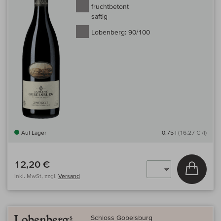
fruchtbetont
saftig
Lobenberg:
90/100
Auf Lager
0,75 l
(16,27 € /l)
12,20 €
In den
inkl. MwSt, zzgl.
Versand
Schloss Gobelsburg