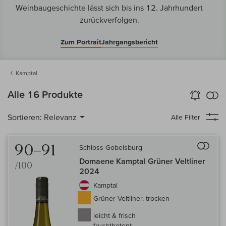
Weinbaugeschichte lässt sich bis ins 12. Jahrhundert
zurückverfolgen.
Zum Portrait
Jahrgangsbericht
Kamptal
k
Alle 16 Produkte
Wein-Alarm
aktivieren
Verg
Sortieren:
Relevanz
Alle Filter
Auf 
90–91
Schloss Gobelsburg
Domaene Kamptal Grüner Veltliner
/100
2024
Kamptal
Grüner Veltliner, trocken
leicht & frisch
fruchtbetont