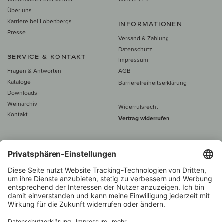
Über uns
Karriere bei Lobenbergs
INFORMATIONEN
Presse
Versand & Zahlung
Datenschutz
SERVICE & KONTAKT
Impressum
Fragen & Antworten
AGB
Kataloge
Barrierefreiheitserklärung
Downloads
Weinarchiv
Widerrufsrecht
Kontakt
Vertrag widerrufen
Alle Preise inkl. MwSt., zzgl. 5 €
Versand
– ab
60 € versand­kosten­
frei
Beratung unter