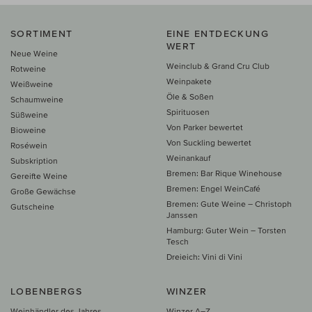
SORTIMENT
EINE ENTDECKUNG
WERT
Neue Weine
Weinclub & Grand Cru Club
Rotweine
Weinpakete
Weißweine
Öle & Soßen
Schaumweine
Spirituosen
Süßweine
Von Parker bewertet
Bioweine
Von Suckling bewertet
Roséwein
Weinankauf
Subskription
Bremen: Bar Rique Winehouse
Gereifte Weine
Bremen: Engel WeinCafé
Große Gewächse
Bremen: Gute Weine – Christoph
Gutscheine
Janssen
Hamburg: Guter Wein – Torsten
Tesch
Dreieich: Vini di Vini
LOBENBERGS
WINZER
Weinhändler des Jahres
Winzer A–Z