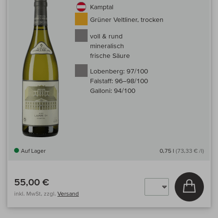
Kamptal
Grüner Veltliner, trocken
voll & rund
mineralisch
frische Säure
Lobenberg:
97/100
Falstaff:
96–98/100
Galloni:
94/100
Auf Lager
0,75 l
(73,33 € /l)
55,00 €
In den
inkl. MwSt, zzgl.
Versand