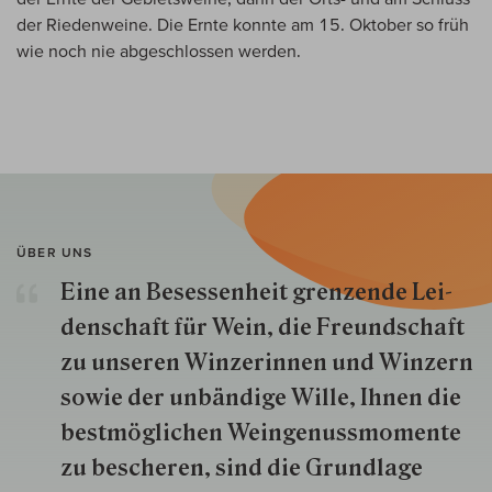
der Riedenweine. Die Ernte konnte am 15. Oktober so früh
wie noch nie abgeschlossen werden.
ÜBER UNS
Eine an Besessenheit gren­zende Lei­
den­schaft für Wein, die Freund­schaft
zu unseren Win­zer­innen und Win­zern
so­wie der un­bän­dige Wille, Ihnen die
best­mög­lich­en Wein­genuss­momente
zu besche­ren, sind die Grund­lage