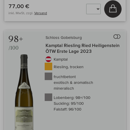
77,00 €
In den
inkl. MwSt, zzgl.
Versand
Auf 
98+
Schloss Gobelsburg
Kamptal Riesling Ried Heiligenstein
/100
ÖTW Erste Lage 2023
Kamptal
Riesling, trocken
fruchtbetont
exotisch & aromatisch
mineralisch
Lobenberg:
98+/100
Suckling:
95/100
Falstaff:
96/100