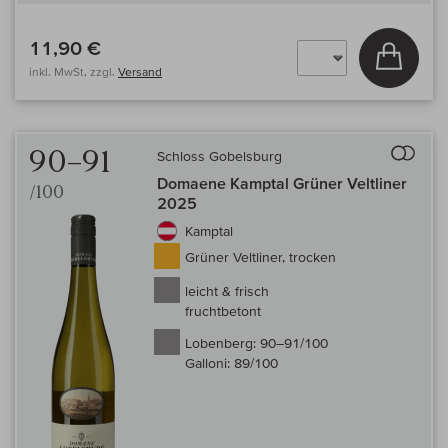
11,90 €
In den
inkl. MwSt, zzgl.
Versand
Auf 
90–91
Schloss Gobelsburg
Domaene Kamptal Grüner Veltliner
/100
2025
Kamptal
Grüner Veltliner, trocken
leicht & frisch
fruchtbetont
Lobenberg:
90–91/100
Galloni:
89/100