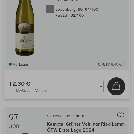
Lobenberg:
90–91/100
Falstaff:
92/100
Auf Lager
0,75 l
(16,40 € /l)
12,30 €
In den
inkl. MwSt, zzgl.
Versand
Auf 
97
Schloss Gobelsburg
Kamptal Grüner Veltliner Ried Lamm
/100
ÖTW Erste Lage 2024