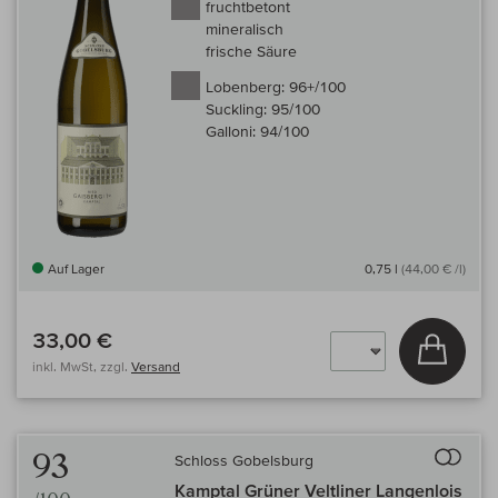
fruchtbetont
mineralisch
frische Säure
Lobenberg:
96+/100
Suckling:
95/100
Galloni:
94/100
Auf Lager
0,75 l
(44,00 € /l)
33,00 €
In den
inkl. MwSt, zzgl.
Versand
Auf 
93
Schloss Gobelsburg
Kamptal Grüner Veltliner Langenlois