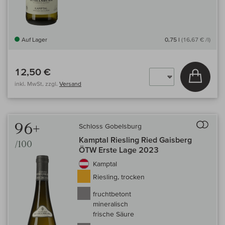
Auf Lager
0,75 l
(16,67 € /l)
12,50 €
In den
inkl. MwSt, zzgl.
Versand
Auf 
96+
Schloss Gobelsburg
Kamptal Riesling Ried Gaisberg
/100
ÖTW Erste Lage 2023
Kamptal
Riesling, trocken
fruchtbetont
mineralisch
frische Säure