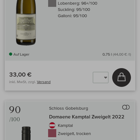
Lobenberg:
96+/100
Suckling:
95/100
Galloni:
95/100
Auf Lager
0,75 l
(44,00 € /l)
33,00 €
In den
inkl. MwSt, zzgl.
Versand
Auf 
90
Schloss Gobelsburg
Domaene Kamptal Zweigelt 2022
/100
Kamptal
Zweigelt, trocken