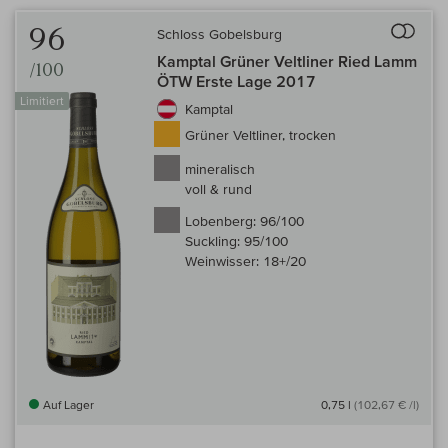
Auf 
96
Schloss Gobelsburg
Kamptal Grüner Veltliner Ried Lamm
/100
ÖTW Erste Lage 2017
Limitiert
Kamptal
Grüner Veltliner, trocken
mineralisch
voll & rund
Lobenberg:
96/100
Suckling:
95/100
Weinwisser:
18+/20
Auf Lager
0,75 l
(102,67 € /l)