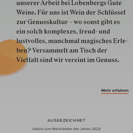
unserer Arbeit bei Lobenbergs Gute
Weine. Für uns ist Wein der Schlüs­sel
zur Genuss­kultur – wo sonst gibt es
ein solch kom­plexes, freud- und
lustvolles, manchmal ma­gisch­es Er­le­
ben? Versammelt am Tisch der
Vielfalt sind wir ver­eint im Genuss.
Mehr erfahren
AUSGEZEICHNET
Gekürt zum Weinhändler des Jahres 2022!