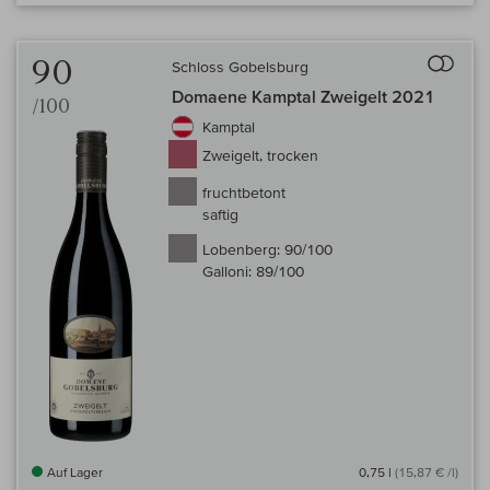
Auf 
90
Schloss Gobelsburg
Domaene Kamptal Zweigelt 2021
/100
Kamptal
Zweigelt, trocken
fruchtbetont
saftig
Lobenberg:
90/100
Galloni:
89/100
Auf Lager
0,75 l
(15,87 € /l)