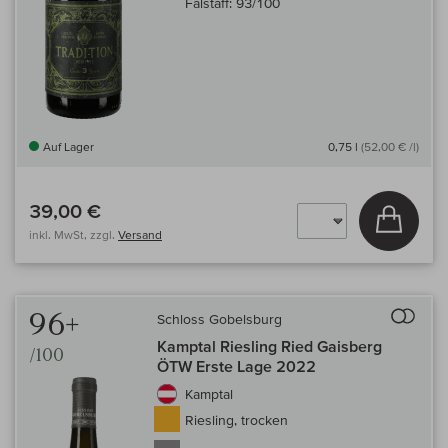
Falstaff:
93/100
Auf Lager
0,75 l
(52,00 € /l)
39,00 €
In den
inkl. MwSt, zzgl.
Versand
Auf 
96+
Schloss Gobelsburg
Kamptal Riesling Ried Gaisberg
/100
ÖTW Erste Lage 2022
Kamptal
Riesling, trocken