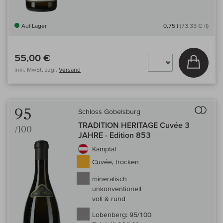
Auf Lager
0,75 l
(73,33 € /l)
55,00 €
In den
inkl. MwSt, zzgl.
Versand
Auf 
95
Schloss Gobelsburg
TRADITION HERITAGE Cuvée 3
/100
JAHRE - Edition 853
Kamptal
Cuvée, trocken
mineralisch
unkonventionell
voll & rund
Lobenberg:
95/100