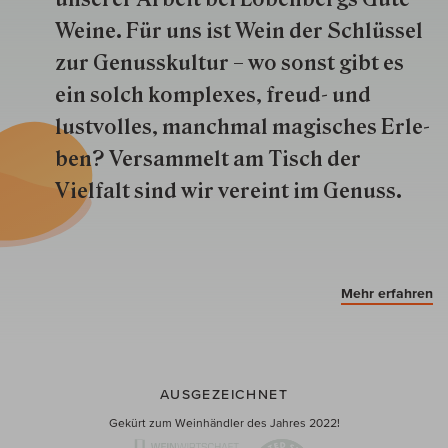
Weine. Für uns ist Wein der Schlüs­sel
zur Genuss­kultur – wo sonst gibt es
ein solch kom­plexes, freud- und
lustvolles, manchmal ma­gisch­es Er­le­
ben? Versammelt am Tisch der
Vielfalt sind wir ver­eint im Genuss.
Mehr erfahren
AUSGEZEICHNET
Gekürt zum Weinhändler des Jahres 2022!