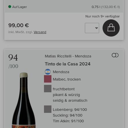
Auf Lager
0,75 l
(132,00 € /l)
Nur noch
9×
verfügbar
99,00 €
In den
inkl. MwSt, zzgl.
Versand
Auf 
94
Matias Riccitelli - Mendoza
Tinto de la Casa 2024
/100
Mendoza
Malbec, trocken
fruchtbetont
pikant & würzig
seidig & aromatisch
Lobenberg:
94/100
Suckling:
94/100
Tim Atkin:
91/100