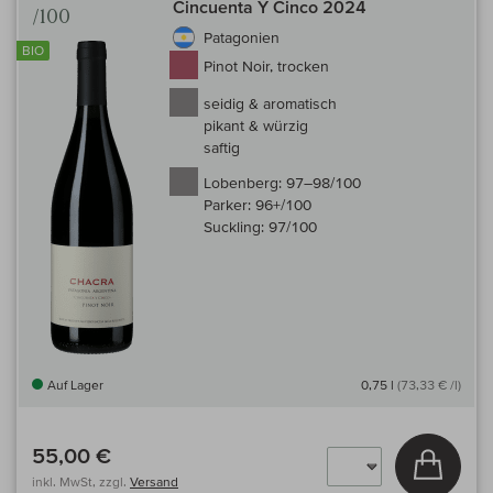
Cincuenta Y Cinco 2024
/100
Patagonien
BIO
Pinot Noir, trocken
seidig & aromatisch
pikant & würzig
saftig
Lobenberg:
97–98/100
Parker:
96+/100
Suckling:
97/100
Auf Lager
0,75 l
(73,33 € /l)
55,00 €
In den
inkl. MwSt, zzgl.
Versand