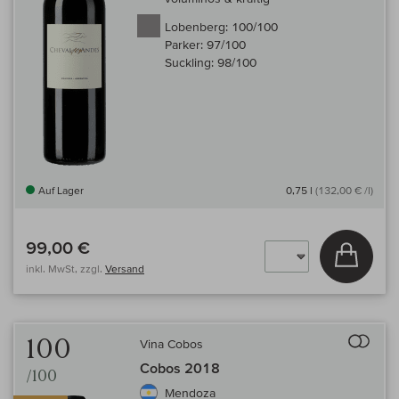
Lobenberg:
100/100
Parker:
97/100
Suckling:
98/100
Auf Lager
0,75 l
(132,00 € /l)
99,00 €
In den
inkl. MwSt, zzgl.
Versand
Auf 
100
Vina Cobos
Cobos 2018
/100
Mendoza