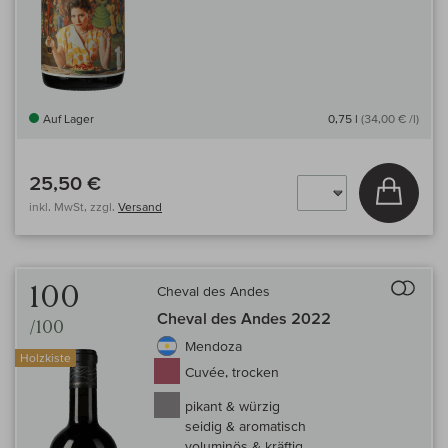
Auf Lager
0,75 l
(34,00 € /l)
25,50 €
In den
inkl. MwSt, zzgl.
Versand
Auf 
100
Cheval des Andes
Cheval des Andes 2022
/100
Mendoza
Holzkiste
Cuvée, trocken
pikant & würzig
seidig & aromatisch
voluminös & kräftig