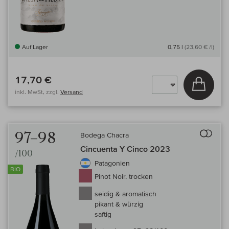
Auf Lager
0,75 l
(23,60 € /l)
17,70 €
In den
inkl. MwSt, zzgl.
Versand
Auf 
97–98
Bodega Chacra
Cincuenta Y Cinco 2023
/100
Patagonien
BIO
Pinot Noir, trocken
seidig & aromatisch
pikant & würzig
saftig