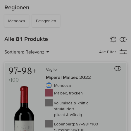
Regionen
Mendoza
Patagonien
k
Alle 81 Produkte
Wein-Alarm
aktivieren
Verg
Sortieren:
Relevanz
Alle Filter
Auf 
97–98+
Vaglio
Miperal Malbec 2022
/100
Mendoza
Malbec, trocken
voluminös & kräftig
strukturiert
pikant & würzig
Lobenberg:
97–98+/100
Suckling:
96/100