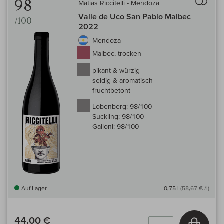
98
Matias Riccitelli - Mendoza
Valle de Uco San Pablo Malbec
/100
2022
Mendoza
Malbec, trocken
pikant & würzig
seidig & aromatisch
fruchtbetont
Lobenberg:
98/100
Suckling:
98/100
Galloni:
98/100
Auf Lager
0,75 l
(58,67 € /l)
44,00 €
In den