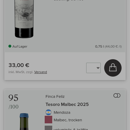
Auf Lager
0,75 l
(44,00 € /l)
33,00 €
In den
inkl. MwSt, zzgl.
Versand
Auf 
95
Finca Feliz
Tesoro Malbec 2025
/100
Mendoza
Malbec, trocken
voluminös & kräftig