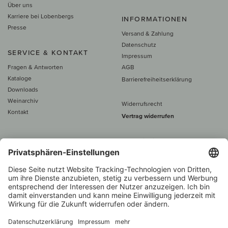
Über uns
Karriere bei Lobenbergs
INFORMATIONEN
Presse
Versand & Zahlung
Datenschutz
SERVICE & KONTAKT
Impressum
Fragen & Antworten
AGB
Kataloge
Barrierefreiheitserklärung
Downloads
Weinarchiv
Widerrufsrecht
Kontakt
Vertrag widerrufen
Alle Preise inkl. MwSt., zzgl. 5 €
Versand
– ab
60 € versand­kosten­
frei
Beratung unter