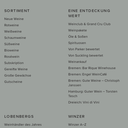
SORTIMENT
EINE ENTDECKUNG
WERT
Neue Weine
Weinclub & Grand Cru Club
Rotweine
Weinpakete
Weißweine
Öle & Soßen
Schaumweine
Spirituosen
Süßweine
Von Parker bewertet
Bioweine
Von Suckling bewertet
Roséwein
Weinankauf
Subskription
Bremen: Bar Rique Winehouse
Gereifte Weine
Bremen: Engel WeinCafé
Große Gewächse
Bremen: Gute Weine – Christoph
Gutscheine
Janssen
Hamburg: Guter Wein – Torsten
Tesch
Dreieich: Vini di Vini
LOBENBERGS
WINZER
Weinhändler des Jahres
Winzer A–Z