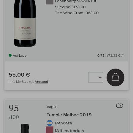
Lobenberg:
97–98/100
Suckling:
97/100
The Wine Front:
96/100
Auf Lager
0,75 l
(73,33 € /l)
55,00 €
In den
inkl. MwSt, zzgl.
Versand
Auf 
95
Vaglio
Temple Malbec 2019
/100
Mendoza
Malbec, trocken