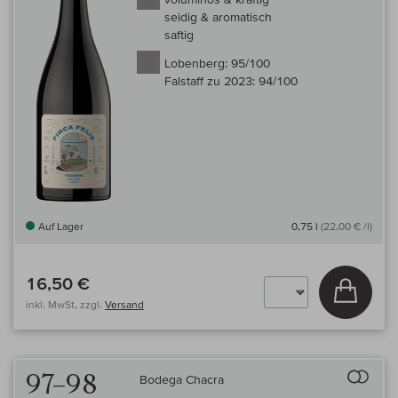
seidig & aromatisch
saftig
Lobenberg:
95/100
Falstaff zu 2023:
94/100
Auf Lager
0,75 l
(22,00 € /l)
16,50 €
In den
inkl. MwSt, zzgl.
Versand
Auf 
97–98
Bodega Chacra