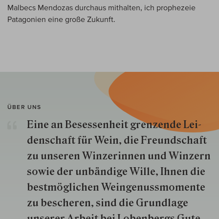
Malbecs Mendozas durchaus mithalten, ich prophezeie
Patagonien eine große Zukunft.
ÜBER UNS
Eine an Besessenheit gren­zende Lei­
den­schaft für Wein, die Freund­schaft
zu unseren Win­zer­innen und Win­zern
so­wie der un­bän­dige Wille, Ihnen die
best­mög­lich­en Wein­genuss­momente
zu besche­ren, sind die Grund­lage
unserer Arbeit bei Lobenbergs Gute