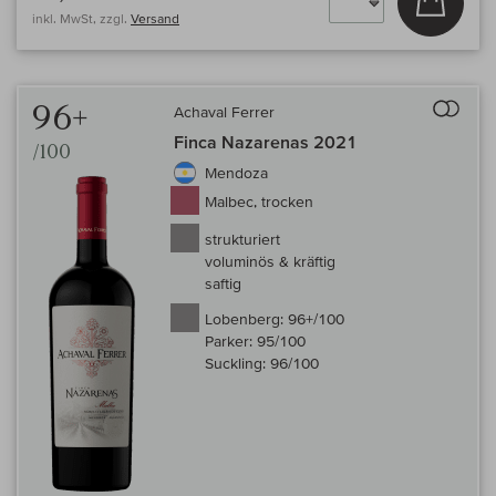
inkl. MwSt, zzgl.
Versand
Auf 
96+
Achaval Ferrer
Finca Nazarenas 2021
/100
Mendoza
Malbec, trocken
strukturiert
voluminös & kräftig
saftig
Lobenberg:
96+/100
Parker:
95/100
Suckling:
96/100