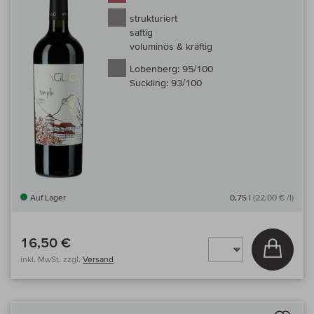
strukturiert
saftig
voluminös & kräftig
Lobenberg:
95/100
Suckling:
93/100
Auf Lager
0,75 l
(22,00 € /l)
16,50 €
In den
inkl. MwSt, zzgl.
Versand
Auf 