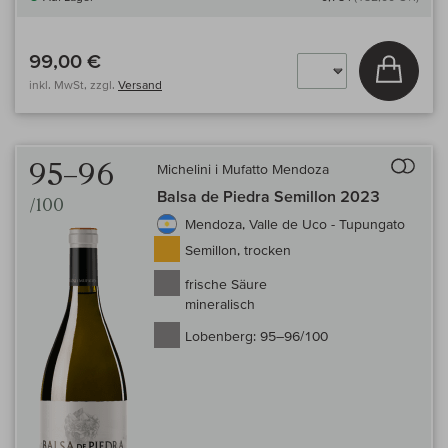
99,00 €
In den
inkl. MwSt, zzgl.
Versand
Auf 
95–96
Michelini i Mufatto Mendoza
Balsa de Piedra Semillon 2023
/100
Mendoza, Valle de Uco - Tupungato
Semillon, trocken
frische Säure
mineralisch
Lobenberg:
95–96/100