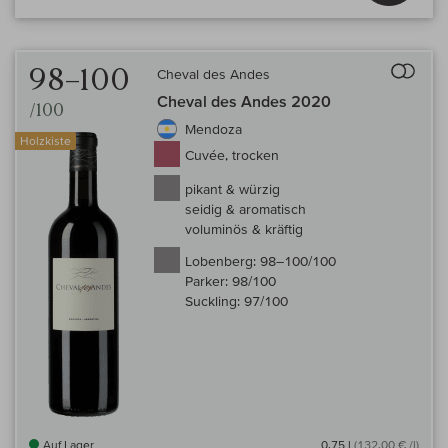
Auf 
98–100
Cheval des Andes
Cheval des Andes 2020
/100
Mendoza
Holzkiste
Cuvée, trocken
pikant & würzig
seidig & aromatisch
voluminös & kräftig
Lobenberg:
98–100/100
Parker:
98/100
Suckling:
97/100
Auf Lager
0,75 l
(132,00 € /l)