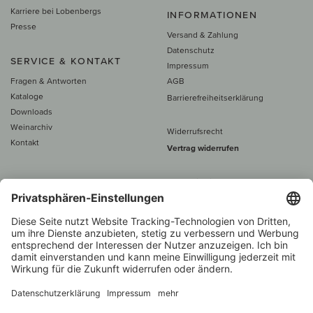
Karriere bei Lobenbergs
INFORMATIONEN
Presse
Versand & Zahlung
Datenschutz
SERVICE & KONTAKT
Impressum
Fragen & Antworten
AGB
Kataloge
Barrierefreiheitserklärung
Downloads
Weinarchiv
Widerrufsrecht
Kontakt
Vertrag widerrufen
Alle Preise inkl. MwSt., zzgl. 5 €
Versand
– ab
60 € versand­kosten­
frei
Beratung unter
+49 421 696 797-0