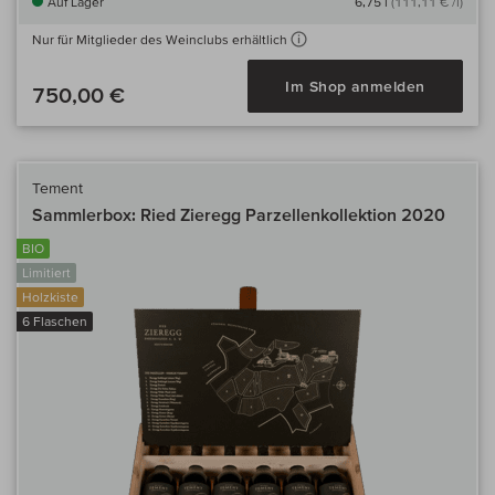
Auf Lager
6,75 l
(111,11 € /l)
Nur für Mitglieder des Weinclubs erhältlich
Im Shop anmelden
750,00 €
Tement
Sammlerbox: Ried Zieregg Parzellenkollektion 2020
BIO
Limitiert
Holzkiste
6 Flaschen