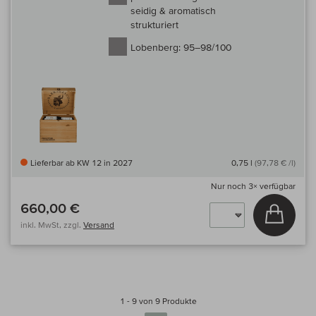
seidig & aromatisch
strukturiert
Lobenberg:
95–98/100
Lieferbar ab KW 12 in 2027
0,75 l
(97,78 € /l)
Nur noch
3×
verfügbar
660,00 €
In den
inkl. MwSt, zzgl.
Versand
1 - 9 von 9 Produkte