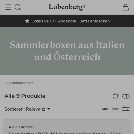
V
W
Suche
Exklusive 5+1 Angebote
Jetzt entdecken
Sammlerboxen aus Italien
und Österreich
Sammlerboxen
k
Alle 9 Produkte
Wein-Alarm
aktivieren
Verg
Sortieren:
Relevanz
Alle Filter
Alois Lageder