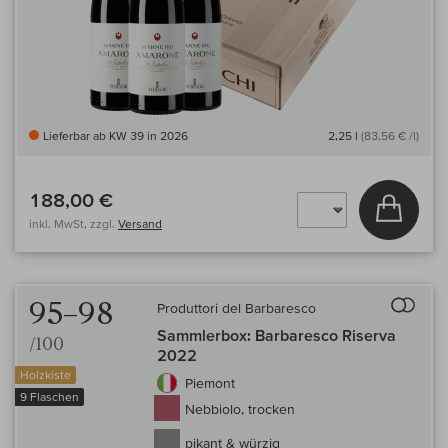
Lieferbar ab KW 39 in 2026
2,25 l
(83,56 € /l)
188,00 €
In den
inkl. MwSt, zzgl.
Versand
Auf 
95–98
Produttori del Barbaresco
Sammlerbox: Barbaresco Riserva
/100
2022
Holzkiste
Piemont
9 Flaschen
Nebbiolo, trocken
pikant & würzig