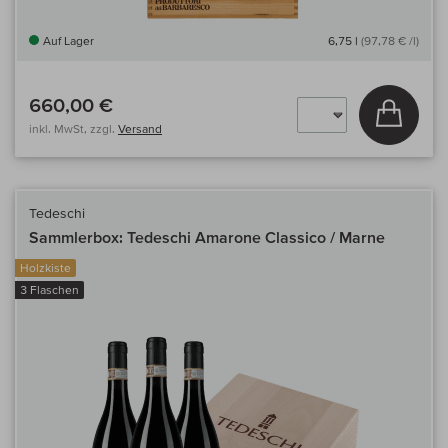
Auf Lager
6,75 l
(97,78 € /l)
660,00 €
In den
inkl. MwSt, zzgl.
Versand
Tedeschi
Sammlerbox: Tedeschi Amarone Classico / Marne
Holzkiste
3 Flaschen