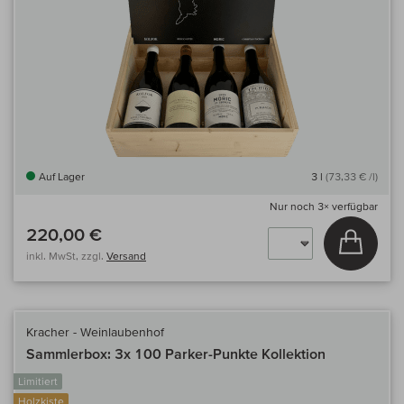
Auf Lager
3 l
(73,33 € /l)
Nur noch
3×
verfügbar
220,00 €
In den
inkl. MwSt, zzgl.
Versand
Kracher - Weinlaubenhof
Sammlerbox: 3x 100 Parker-Punkte Kollektion
Limitiert
Holzkiste