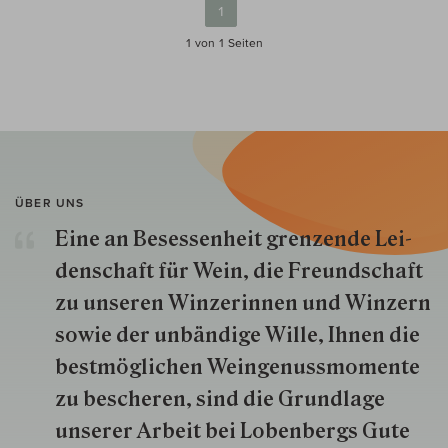
1
1 von 1
Seiten
ÜBER UNS
Eine an Besessenheit gren­zende Lei­
den­schaft für Wein, die Freund­schaft
zu unseren Win­zer­innen und Win­zern
so­wie der un­bän­dige Wille, Ihnen die
best­mög­lich­en Wein­genuss­momente
zu besche­ren, sind die Grund­lage
unserer Arbeit bei Lobenbergs Gute