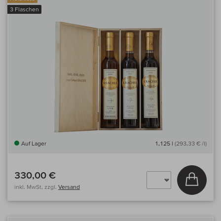
3 Flaschen
Auf Lager
1,125 l
(293,33 € /l)
330,00 €
In den
inkl. MwSt, zzgl.
Versand