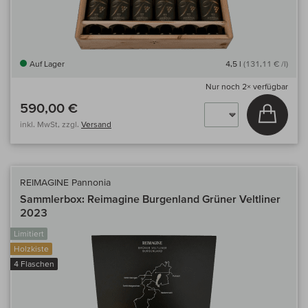
Auf Lager
4,5 l
(131,11 € /l)
Nur noch
2×
verfügbar
590,00 €
In den
inkl. MwSt, zzgl.
Versand
REIMAGINE Pannonia
Sammlerbox: Reimagine Burgenland Grüner Veltliner
2023
Limitiert
Holzkiste
4 Flaschen