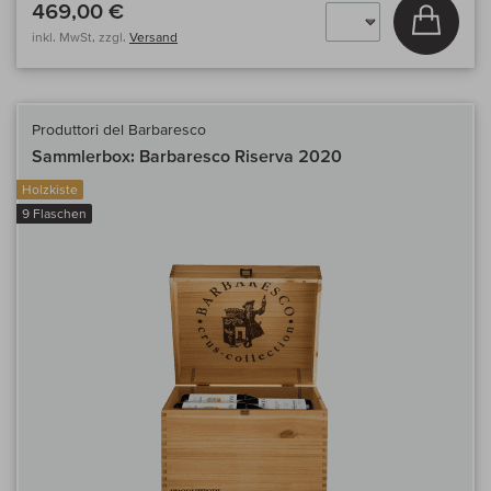
469,00 €
In den
inkl. MwSt, zzgl.
Versand
Produttori del Barbaresco
Sammlerbox: Barbaresco Riserva 2020
Holzkiste
9 Flaschen