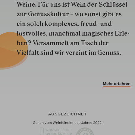
Weine. Für uns ist Wein der Schlüs­sel
zur Genuss­kultur – wo sonst gibt es
ein solch kom­plexes, freud- und
lustvolles, manchmal ma­gisch­es Er­le­
ben? Versammelt am Tisch der
Vielfalt sind wir ver­eint im Genuss.
Mehr erfahren
AUSGEZEICHNET
Gekürt zum Weinhändler des Jahres 2022!