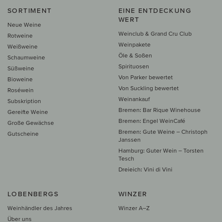
SORTIMENT
EINE ENTDECKUNG
WERT
Neue Weine
Weinclub & Grand Cru Club
Rotweine
Weinpakete
Weißweine
Öle & Soßen
Schaumweine
Spirituosen
Süßweine
Von Parker bewertet
Bioweine
Von Suckling bewertet
Roséwein
Weinankauf
Subskription
Bremen: Bar Rique Winehouse
Gereifte Weine
Bremen: Engel WeinCafé
Große Gewächse
Bremen: Gute Weine – Christoph
Gutscheine
Janssen
Hamburg: Guter Wein – Torsten
Tesch
Dreieich: Vini di Vini
LOBENBERGS
WINZER
Weinhändler des Jahres
Winzer A–Z
Über uns