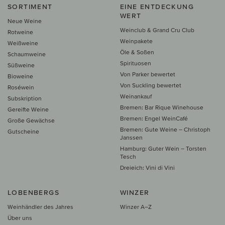
SORTIMENT
EINE ENTDECKUNG
WERT
Neue Weine
Weinclub & Grand Cru Club
Rotweine
Weinpakete
Weißweine
Öle & Soßen
Schaumweine
Spirituosen
Süßweine
Von Parker bewertet
Bioweine
Von Suckling bewertet
Roséwein
Weinankauf
Subskription
Bremen: Bar Rique Winehouse
Gereifte Weine
Bremen: Engel WeinCafé
Große Gewächse
Bremen: Gute Weine – Christoph
Gutscheine
Janssen
Hamburg: Guter Wein – Torsten
Tesch
Dreieich: Vini di Vini
LOBENBERGS
WINZER
Weinhändler des Jahres
Winzer A–Z
Über uns