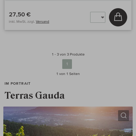
27,50 €
In den
inkl. MwSt, zzgl.
Versand
1 - 3 von 3 Produkte
1
1 von 1
Seiten
IM PORTRAIT
Terras Gauda