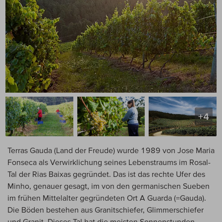
+4
Terras Gauda (Land der Freude) wurde 1989 von Jose Maria
Fonseca als Verwirklichung seines Lebenstraums im Rosal-
Tal der Rias Baixas gegründet. Das ist das rechte Ufer des
Minho, genauer gesagt, im von den germanischen Sueben
im frühen Mittelalter gegründeten Ort A Guarda (=Gauda).
Die Böden bestehen aus Granitschiefer, Glimmerschiefer
und Granit. Dieses Tal hat die meisten Sonnenstunden