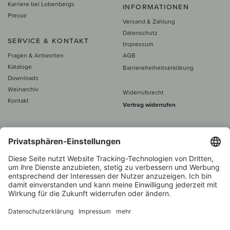
Karriere bei Lobenbergs
INFORMATIONEN
Presse
Versand & Zahlung
Datenschutz
SERVICE & KONTAKT
Impressum
Fragen & Antworten
AGB
Kataloge
Barrierefreiheitserklärung
Downloads
Weinarchiv
Widerrufsrecht
Kontakt
Vertrag widerrufen
Alle Preise inkl. MwSt., zzgl. 5 €
Versand
– ab
60 € versand­kosten­
frei
Beratung unter
+49 421 696 797-0