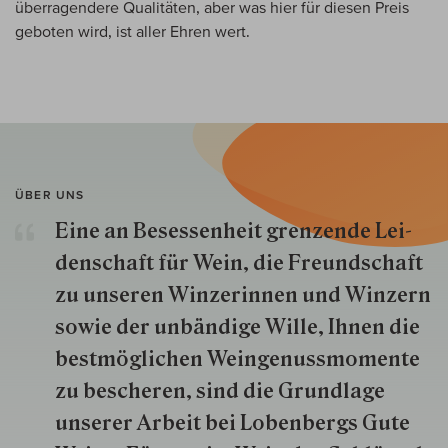
überragendere Qualitäten, aber was hier für diesen Preis
geboten wird, ist aller Ehren wert.
ÜBER UNS
Eine an Besessenheit gren­zende Lei­
den­schaft für Wein, die Freund­schaft
zu unseren Win­zer­innen und Win­zern
so­wie der un­bän­dige Wille, Ihnen die
best­mög­lich­en Wein­genuss­momente
zu besche­ren, sind die Grund­lage
unserer Arbeit bei Lobenbergs Gute