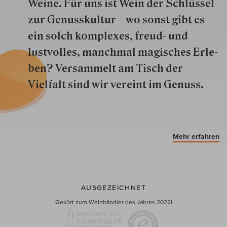
Weine. Für uns ist Wein der Schlüs­sel
zur Genuss­kultur – wo sonst gibt es
ein solch kom­plexes, freud- und
lustvolles, manchmal ma­gisch­es Er­le­
ben? Versammelt am Tisch der
Vielfalt sind wir ver­eint im Genuss.
Mehr erfahren
AUSGEZEICHNET
Gekürt zum Weinhändler des Jahres 2022!