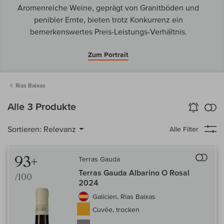
Aromenreiche Weine, geprägt von Granitböden und
penibler Ernte, bieten trotz Konkurrenz ein
bemerkenswertes Preis-Leistungs-Verhältnis.
Zum Portrait
Rias Baixas
k
Alle 3 Produkte
Wein-Alarm
aktivieren
Verg
Sortieren:
Relevanz
Alle Filter
Auf 
93+
Terras Gauda
Terras Gauda Albarino O Rosal
/100
2024
Galicien, Rias Baixas
Cuvée, trocken