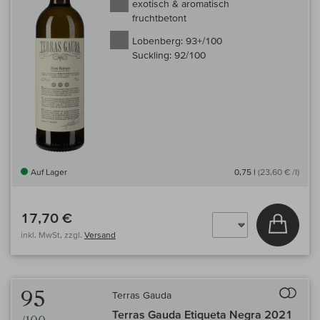
exotisch & aromatisch
fruchtbetont
Lobenberg:
93+/100
Suckling:
92/100
Auf Lager
0,75 l
(23,60 € /l)
17,70 €
In den
inkl. MwSt, zzgl.
Versand
Auf 
95
Terras Gauda
Terras Gauda Etiqueta Negra 2021