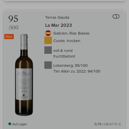
Auf 
95
Terras Gauda
La Mar 2023
/100
Galicien, Rias Baixas
Neu
Cuvée, trocken
voll & rund
fruchtbetont
Lobenberg:
95/100
Tim Atkin zu 2022:
94/100
Auf Lager
0,75 l
(36,67 € /l)