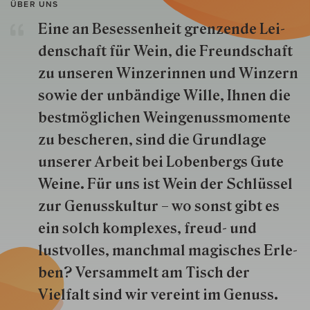
ÜBER UNS
Eine an Besessenheit gren­zende Lei­
den­schaft für Wein, die Freund­schaft
zu unseren Win­zer­innen und Win­zern
so­wie der un­bän­dige Wille, Ihnen die
best­mög­lich­en Wein­genuss­momente
zu besche­ren, sind die Grund­lage
unserer Arbeit bei Lobenbergs Gute
Weine. Für uns ist Wein der Schlüs­sel
zur Genuss­kultur – wo sonst gibt es
ein solch kom­plexes, freud- und
lustvolles, manchmal ma­gisch­es Er­le­
ben? Versammelt am Tisch der
Vielfalt sind wir ver­eint im Genuss.