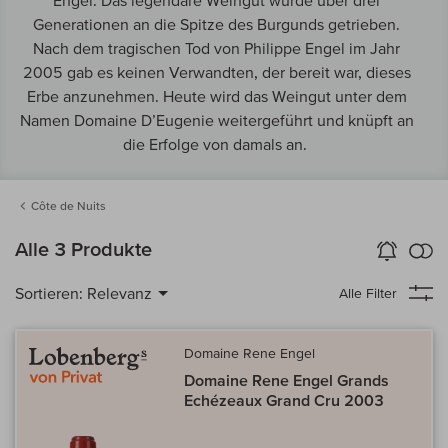
Engel. Das legendäre Weingut wurde über drei
Generationen an die Spitze des Burgunds getrieben.
Nach dem tragischen Tod von Philippe Engel im Jahr
2005 gab es keinen Verwandten, der bereit war, dieses
Erbe anzunehmen. Heute wird das Weingut unter dem
Namen Domaine D’Eugenie weitergeführt und knüpft an
die Erfolge von damals an.
Côte de Nuits
k
Alle 3 Produkte
Wein-Alarm
aktivieren
Verg
Sortieren:
Relevanz
Alle Filter
Domaine Rene Engel
Domaine Rene Engel Grands
Echézeaux Grand Cru 2003