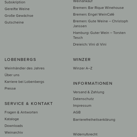
Weinankauf
Subskription
Bremen: Bar Rique Winehouse
Gereifte Weine
Bremen: Engel WeinCafé
Große Gewächse
Bremen: Gute Weine – Christoph
Gutscheine
Janssen
Hamburg: Guter Wein – Torsten
Tesch
Dreieich: Vini di Vini
LOBENBERGS
WINZER
Weinhändler des Jahres
Winzer A–Z
Über uns
Karriere bei Lobenbergs
INFORMATIONEN
Presse
Versand & Zahlung
Datenschutz
SERVICE & KONTAKT
Impressum
Fragen & Antworten
AGB
Kataloge
Barrierefreiheitserklärung
Downloads
Weinarchiv
Widerrufsrecht