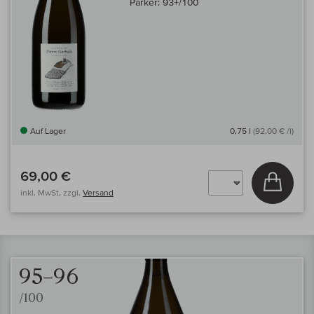
Parker:
93+/100
Auf Lager
0,75 l
(92,00 € /l)
69,00 €
In den
inkl. MwSt, zzgl.
Versand
95–96
/100