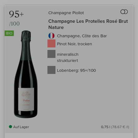
Auf 
95+
Champagne Piollot
Champagne Les Protelles Rosé Brut
/100
Nature
BIO
Champagne, Côte des Bar
Pinot Noir, trocken
mineralisch
strukturiert
Lobenberg:
95+/100
Auf Lager
0,75 l
(78,67 € /l)