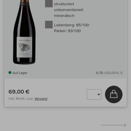
strukturiert
unkonventionell
mineralisch
Lobenberg:
95/100
Parker:
93/100
Auf Lager
0,75 l
(92,00 € /l)
69,00 €
In den
inkl. MwSt, zzgl.
Versand