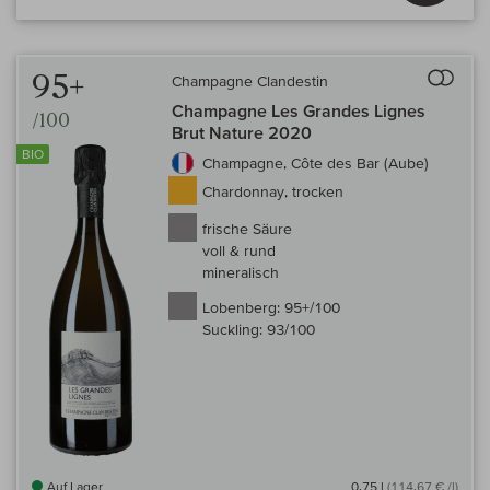
Auf 
95+
Champagne Clandestin
Champagne Les Grandes Lignes
/100
Brut Nature 2020
BIO
Champagne, Côte des Bar (Aube)
Chardonnay, trocken
frische Säure
voll & rund
mineralisch
Lobenberg:
95+/100
Suckling:
93/100
Auf Lager
0,75 l
(114,67 € /l)