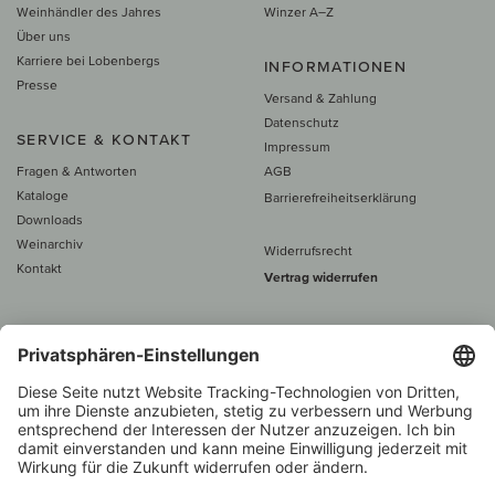
Weinhändler des Jahres
Winzer A–Z
Über uns
Karriere bei Lobenbergs
INFORMATIONEN
Presse
Versand & Zahlung
Datenschutz
SERVICE & KONTAKT
Impressum
Fragen & Antworten
AGB
Kataloge
Barrierefreiheitserklärung
Downloads
Weinarchiv
Widerrufsrecht
Kontakt
Vertrag widerrufen
Alle Preise inkl. MwSt., zzgl. 5 €
Versand
– ab
60 € versand­kosten­
frei