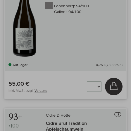
Lobenberg:
94/100
Galloni:
94/100
Auf Lager
0,75 l
(73,33 € /l)
55,00 €
In den
inkl. MwSt, zzgl.
Versand
Auf 
93+
Cidre D'Hotte
Cidre Brut Tradition
/100
Apfelschaumwein