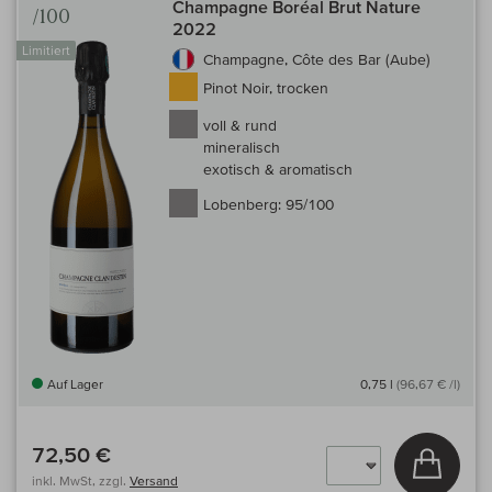
Champagne Boréal Brut Nature
/100
2022
Limitiert
Champagne, Côte des Bar (Aube)
Pinot Noir, trocken
voll & rund
mineralisch
exotisch & aromatisch
Lobenberg:
95/100
Auf Lager
0,75 l
(96,67 € /l)
72,50 €
In den
inkl. MwSt, zzgl.
Versand