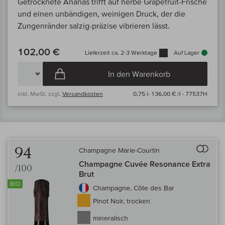
Getrocknete Ananas trifft auf herbe Grapefruit-Frische
und einen unbändigen, weinigen Druck, der die
Zungenränder salzig-präzise vibrieren lässt.
102,00 €
Lieferzeit ca. 2-3 Werktage
Auf Lager
In den Warenkorb
inkl. MwSt, zzgl.
Versandkosten
0,75 l·
136,00 € /l
· 77537H
Auf 
94
Champagne Marie-Courtin
Champagne Cuvée Resonance Extra
/100
Brut
BIO
Champagne, Côte des Bar
Pinot Noir, trocken
mineralisch