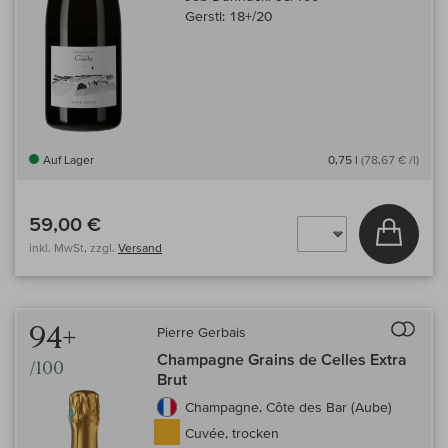
Gerstl:
18+/20
Auf Lager
0,75 l
(78,67 € /l)
59,00 €
In den
inkl. MwSt, zzgl.
Versand
Auf 
94+
Pierre Gerbais
Champagne Grains de Celles Extra
/100
Brut
Champagne, Côte des Bar (Aube)
Cuvée, trocken