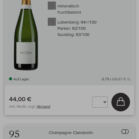
mineralisch
fruchtbetont
Lobenberg:
94+/100
Parker:
92/100
Suckling:
93/100
Auf Lager
0,75 l
(58,67 € /l)
44,00 €
In den
inkl. MwSt, zzgl.
Versand
Auf 
95
Champagne Clandestin