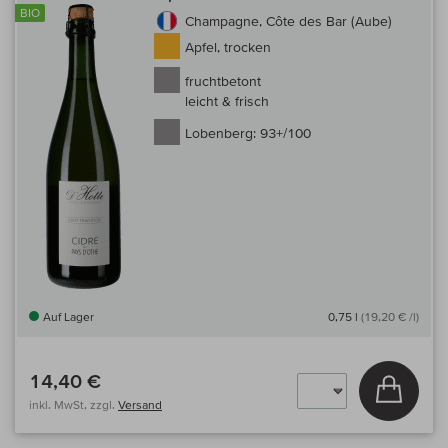
BIO
Champagne, Côte des Bar (Aube)
Apfel, trocken
fruchtbetont
leicht & frisch
Lobenberg:
93+/100
Auf Lager
0,75 l
(19,20 € /l)
14,40 €
In den
inkl. MwSt, zzgl.
Versand