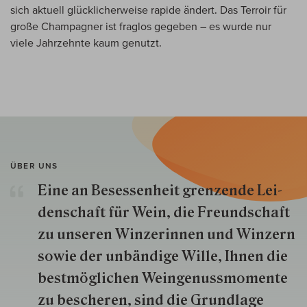
sich aktuell glücklicherweise rapide ändert. Das Terroir für
große Champagner ist fraglos gegeben – es wurde nur
viele Jahrzehnte kaum genutzt.
ÜBER UNS
Eine an Besessenheit gren­zende Lei­
den­schaft für Wein, die Freund­schaft
zu unseren Win­zer­innen und Win­zern
so­wie der un­bän­dige Wille, Ihnen die
best­mög­lich­en Wein­genuss­momente
zu besche­ren, sind die Grund­lage