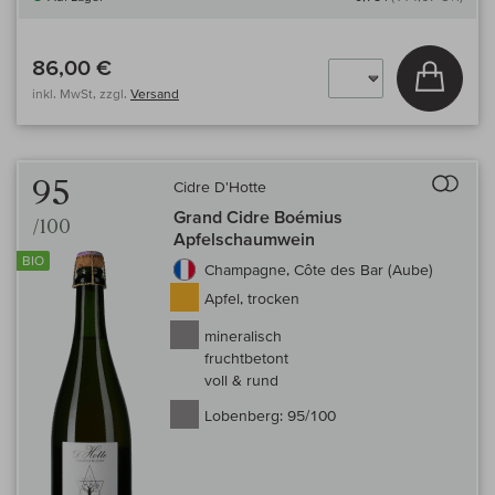
86,00 €
In den
inkl. MwSt, zzgl.
Versand
Auf 
95
Cidre D'Hotte
Grand Cidre Boémius
/100
Apfelschaumwein
BIO
Champagne, Côte des Bar (Aube)
Apfel, trocken
mineralisch
fruchtbetont
voll & rund
Lobenberg:
95/100