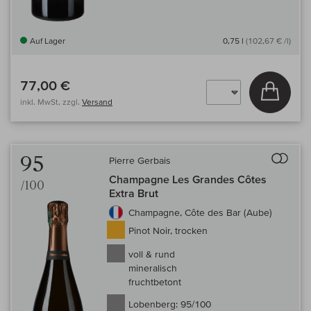
Auf Lager
0,75 l
(102,67 € /l)
77,00 €
In den
inkl. MwSt, zzgl.
Versand
Auf 
95
Pierre Gerbais
Champagne Les Grandes Côtes
/100
Extra Brut
Champagne, Côte des Bar (Aube)
Pinot Noir, trocken
voll & rund
mineralisch
fruchtbetont
Lobenberg:
95/100