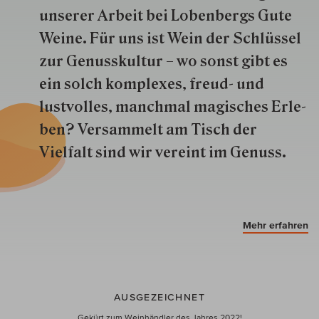
unserer Arbeit bei Lobenbergs Gute
Weine. Für uns ist Wein der Schlüs­sel
zur Genuss­kultur – wo sonst gibt es
ein solch kom­plexes, freud- und
lustvolles, manchmal ma­gisch­es Er­le­
ben? Versammelt am Tisch der
Vielfalt sind wir ver­eint im Genuss.
Mehr erfahren
AUSGEZEICHNET
Gekürt zum Weinhändler des Jahres 2022!