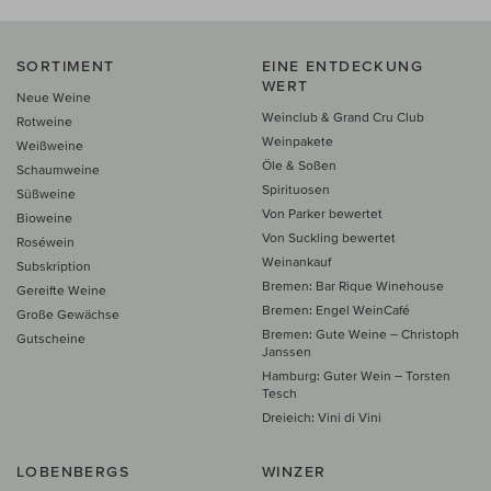
SORTIMENT
EINE ENTDECKUNG
WERT
Neue Weine
Weinclub & Grand Cru Club
Rotweine
Weinpakete
Weißweine
Öle & Soßen
Schaumweine
Spirituosen
Süßweine
Von Parker bewertet
Bioweine
Von Suckling bewertet
Roséwein
Weinankauf
Subskription
Bremen: Bar Rique Winehouse
Gereifte Weine
Bremen: Engel WeinCafé
Große Gewächse
Bremen: Gute Weine – Christoph
Gutscheine
Janssen
Hamburg: Guter Wein – Torsten
Tesch
Dreieich: Vini di Vini
LOBENBERGS
WINZER