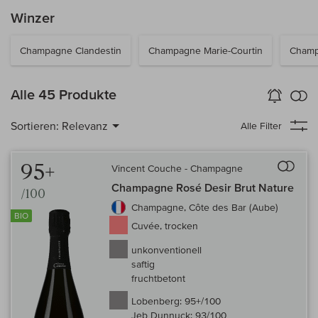
Winzer
Champagne Clandestin
Champagne Marie-Courtin
Champ
k
Alle 45 Produkte
Wein-Alarm
aktivieren
Verg
Sortieren:
Relevanz
Alle Filter
Auf 
95+
Vincent Couche - Champagne
Champagne Rosé Desir Brut Nature
/100
Champagne, Côte des Bar (Aube)
BIO
Cuvée, trocken
unkonventionell
saftig
fruchtbetont
Lobenberg:
95+/100
Jeb Dunnuck:
93/100