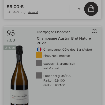
59,00 €
In den
inkl. MwSt, zzgl.
Versand
Auf 
95
Champagne Clandestin
Champagne Austral Brut Nature
/100
2022
Limitiert
Champagne, Côte des Bar (Aube)
Pinot Noir, trocken
exotisch & aromatisch
voll & rund
Lobenberg:
95/100
Parker:
92/100
Galloni:
93/100