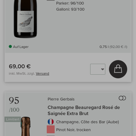
Parker:
96/100
Galloni:
93/100
Auf Lager
0,75 l
(92,00 € /l)
69,00 €
In den
inkl. MwSt, zzgl.
Versand
Auf 
95
Pierre Gerbais
Champagne Beauregard Rosé de
/100
Saignée Extra Brut
Limitiert
Champagne, Côte des Bar (Aube)
Pinot Noir, trocken