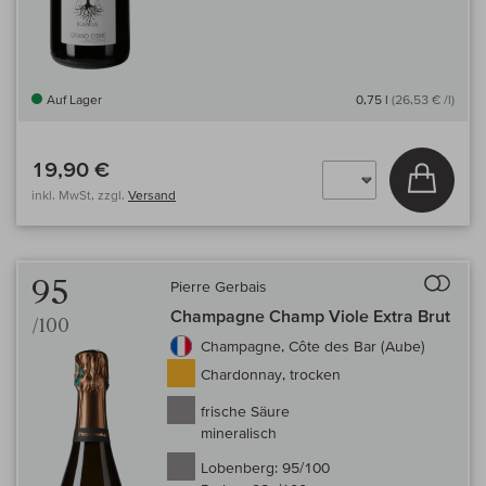
Auf Lager
0,75 l
(26,53 € /l)
19,90 €
In den
inkl. MwSt, zzgl.
Versand
Auf 
95
Pierre Gerbais
Champagne Champ Viole Extra Brut
/100
Champagne, Côte des Bar (Aube)
Chardonnay, trocken
frische Säure
mineralisch
Lobenberg:
95/100