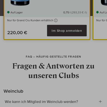
Auf Lager
0,75 l
(293,33 € /l)
Auf L
Nur für Grand Cru Kunden erhältlich
Nur für 
Im Shop anmelden
220,00 €
FAQ – HÄUFIG GESTELLTE FRAGEN
Fragen & Antworten
zu
unseren Clubs
Weinclub
Wie kann ich Mitglied im Weinclub werden?