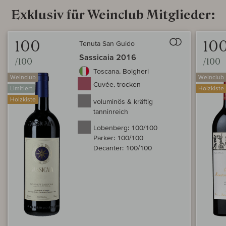
Exklusiv für Weinclub Mitglieder:
Auf den Wein
100
10
Tenuta San Guido
Sassicaia 2016
/100
/100
Toscana, Bolgheri
Weinclub
Weinclub
Cuvée, trocken
Limitiert
Holzkiste
Holzkiste
voluminös & kräftig
tanninreich
Lobenberg:
100/100
Parker:
100/100
Decanter:
100/100