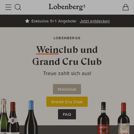
V
W
Suche
Exklusive 5+1 Angebote
Jetzt entdecken
LOBENBERGS
Wein
club und
Grand Cru Club
Treue zahlt sich aus!
Weinclub
Grand Cru Club
FAQ