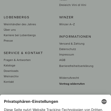
Dreieich: Vini di Vini
LOBENBERGS
WINZER
Weinhändler des Jahres
Winzer A–Z
Über uns
Karriere bei Lobenbergs
INFORMATIONEN
Presse
Versand & Zahlung
Datenschutz
SERVICE & KONTAKT
Impressum
Fragen & Antworten
AGB
Kataloge
Barrierefreiheitserklärung
Downloads
Weinarchiv
Widerrufsrecht
Kontakt
Vertrag widerrufen
Alle Preise inkl. MwSt., zzgl. 5 €
Versand
– ab
60 € versand­kosten­
frei