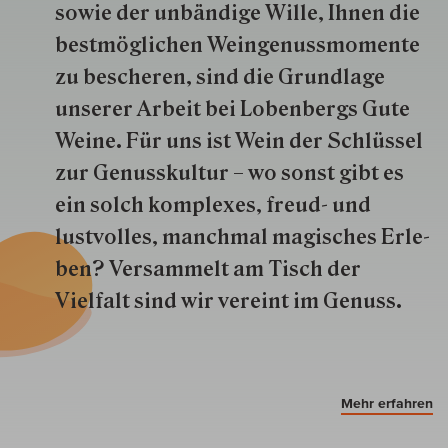
so­wie der un­bän­dige Wille, Ihnen die
best­mög­lich­en Wein­genuss­momente
zu besche­ren, sind die Grund­lage
unserer Arbeit bei Lobenbergs Gute
Weine. Für uns ist Wein der Schlüs­sel
zur Genuss­kultur – wo sonst gibt es
ein solch kom­plexes, freud- und
lustvolles, manchmal ma­gisch­es Er­le­
ben? Versammelt am Tisch der
Vielfalt sind wir ver­eint im Genuss.
Mehr erfahren