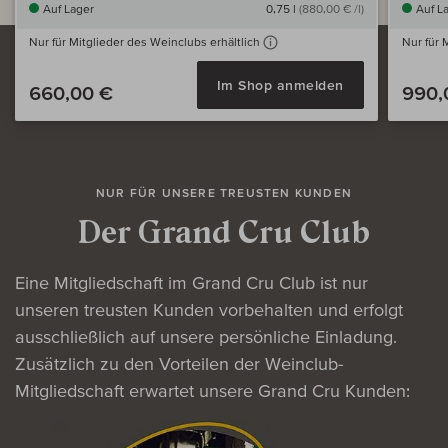
Auf Lager
0,75 l
(880,00 € /l)
Auf L
Nur für Mitglieder des Weinclubs erhältlich
Nur für 
Im Shop anmelden
660,00 €
990,
NUR FÜR UNSERE TREUSTEN KUNDEN
Der Grand Cru Club
Eine Mitgliedschaft im Grand Cru Club ist nur
unseren treusten Kunden vorbehalten und erfolgt
ausschließlich auf unsere persönliche Einladung.
Zusätzlich zu den Vorteilen der Weinclub-
Mitgliedschaft erwartet unsere Grand Cru Kunden: