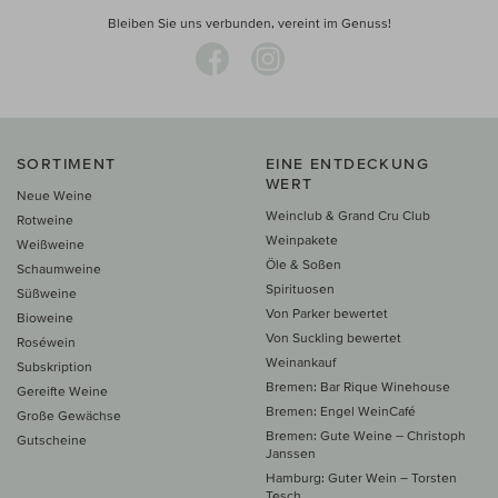
Bleiben Sie uns verbunden, vereint im Genuss!
SORTIMENT
EINE ENTDECKUNG
WERT
Neue Weine
Weinclub & Grand Cru Club
Rotweine
Weinpakete
Weißweine
Öle & Soßen
Schaumweine
Spirituosen
Süßweine
Von Parker bewertet
Bioweine
Von Suckling bewertet
Roséwein
Weinankauf
Subskription
Bremen: Bar Rique Winehouse
Gereifte Weine
Bremen: Engel WeinCafé
Große Gewächse
Bremen: Gute Weine – Christoph
Gutscheine
Janssen
Hamburg: Guter Wein – Torsten
Tesch