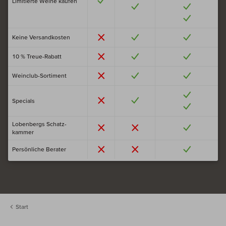
Limitierte Weine kaufen
Keine Versand­kosten
10 % Treue-Rabatt
Weinclub-Sortiment
Specials
Loben­bergs Schatz­
kammer
Persönliche Berater
Start