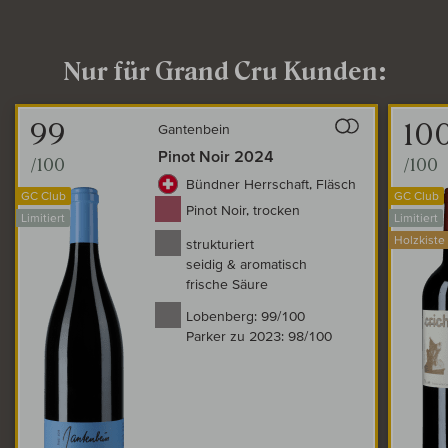
Nur für Grand Cru Kunden:
Auf den Wein
99
10
Gantenbein
Pinot Noir 2024
/100
/100
Bündner Herrschaft, Fläsch
GC Club
GC Club
Pinot Noir, trocken
Limitiert
Limitiert
Holzkiste
strukturiert
seidig & aromatisch
frische Säure
Lobenberg:
99/100
Parker zu 2023:
98/100