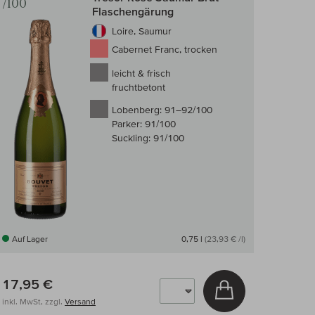
/100
Flaschengärung
Loire, Saumur
Cabernet Franc, trocken
leicht & frisch
fruchtbetont
Lobenberg:
91–92/100
Parker:
91/100
Suckling:
91/100
Auf Lager
0,75 l
(23,93 € /l)
17,95 €
arenkorb
In den Warenkor
inkl. MwSt, zzgl.
Versand