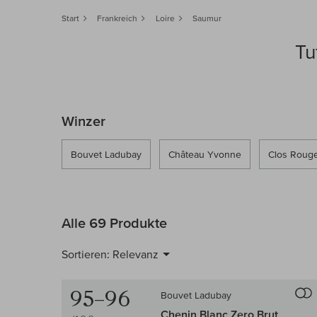
Start
Frankreich
Loire
Saumur
Tu
Winzer
Bouvet Ladubay
Château Yvonne
Clos Roug
Alle 69 Produkte
Sortieren:
Relevanz
95–96
Bouvet Ladubay
Chenin Blanc Zero Brut