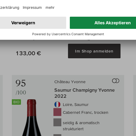
Auf Lager
0,75 l
(177,33 € /l)
Nur für Mitglieder des Weinclubs erhältlich
 den Warenkorb
Im Shop anmelden
133,00 €
Auf den Wein-Vergleich
Auf den
95
Château Yvonne
Saumur Champigny Yvonne
/100
2022
BIO
Loire, Saumur
Cabernet Franc, trocken
seidig & aromatisch
strukturiert