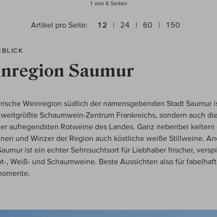
1 von 6
Seiten
Artikel pro Seite:
12
24
60
150
RBLICK
nregion Saumur
rische Weinregion südlich der namensgebenden Stadt Saumur is
zweitgrößte Schaumwein-Zentrum Frankreichs, sondern auch di
der aufregendsten Rotweine des Landes. Ganz nebenbei keltern 
nen und Winzer der Region auch köstliche weiße Stillweine. An
Saumur ist ein echter Sehnsuchtsort für Liebhaber frischer, verspi
ot-, Weiß- und Schaumweine. Beste Aussichten also für fabelhaf
momente.