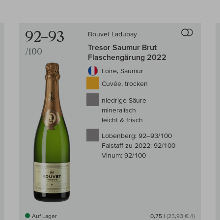
Auf den Wein-Vergleich
Auf den
92–93
Bouvet Ladubay
Tresor Saumur Brut
/100
Flaschengärung 2022
Loire, Saumur
Cuvée, trocken
niedrige Säure
mineralisch
leicht & frisch
Lobenberg:
92–93/100
Falstaff zu 2022:
92/100
Vinum:
92/100
Auf Lager
0,75 l
(23,93 € /l)