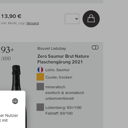
13,90 €
arenkorb
In den Warenkor
inkl. MwSt, zzgl.
Versand
 Wein-Vergleich
Auf den Wein-Ve
93+
Bouvet Ladubay
Zero Saumur Brut Nature
/100
Flaschengärung 2021
Loire, Saumur
Cuvée, trocken
mineralisch
exotisch & aromatisch
unkonventionell
Lobenberg:
93+/100
Falstaff:
93/100