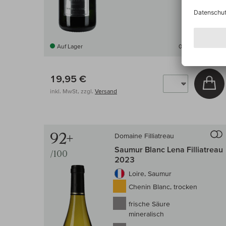
Auf Lager
0,75 l
(26,60 € /l)
19,95 €
In
inkl. MwSt, zzgl.
Versand
92+
Domaine Filliatreau
Saumur Blanc Lena Filliatreau
/100
2023
Loire, Saumur
Chenin Blanc, trocken
frische Säure
mineralisch