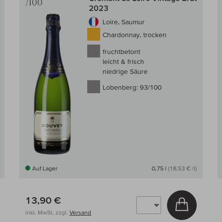
/100
2023
Loire, Saumur
Chardonnay, trocken
fruchtbetont
leicht & frisch
niedrige Säure
Lobenberg:
93/100
Auf Lager
0,75 l
(18,53 € /l)
13,90 €
 den Warenkorb
In den W
inkl. MwSt, zzgl.
Versand