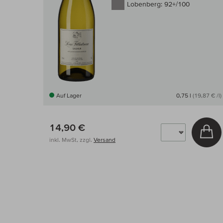
Lobenberg:
92+/100
Auf Lager
0,75 l
(19,87 € /l)
14,90 €
In
inkl. MwSt, zzgl.
Versand