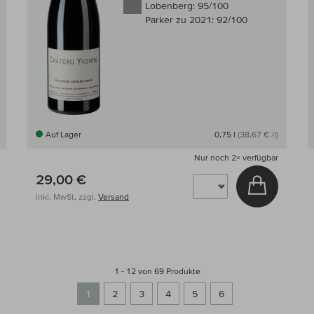
Lobenberg:
95/100
Parker zu 2021:
92/100
Auf Lager
0,75 l
(38,67 € /l)
Nur noch
2×
verfügbar
29,00 €
 den Warenkorb
In den W
inkl. MwSt, zzgl.
Versand
1 - 12 von 69 Produkte
1
2
3
4
5
6