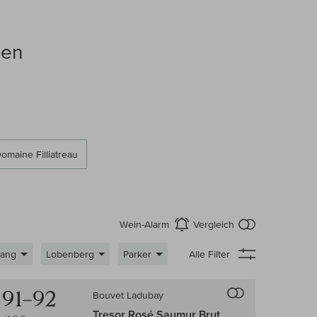
sen
omaine Filliatreau
kein Produkt
Wein-Alarm
Vergleich
aktivieren
gang
Lobenberg
Parker
Alle Filter
 Wein-Vergleich
Auf den Wein-Ve
91–92
Bouvet Ladubay
Tresor Rosé Saumur Brut