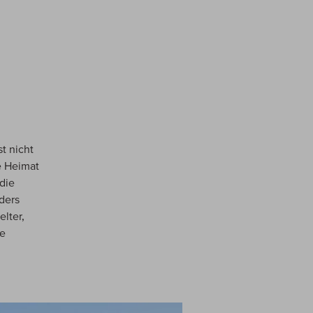
t nicht
e Heimat
die
ders
elter,
te