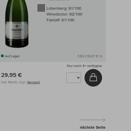
Lobenberg:
91/100
Winedoctor:
92/100
Falstaff:
91/100
Auf Lager
1,5 l
(19,97 € /l)
Nur noch
4×
verfügbar
29,95 €
arenkorb
In den Warenkor
inkl. MwSt, zzgl.
Versand
nächste Seite