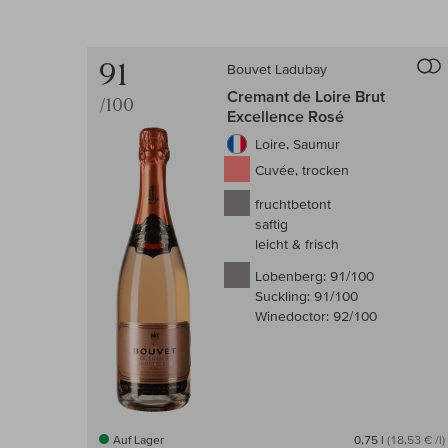
91
Bouvet Ladubay
Cremant de Loire Brut
/100
Excellence Rosé
Loire, Saumur
Cuvée, trocken
fruchtbetont
saftig
leicht & frisch
Lobenberg:
91/100
Suckling:
91/100
Winedoctor:
92/100
Auf Lager
0,75 l
(18,53 € /l)