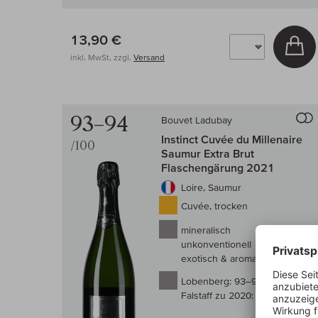
13,90 €
In
inkl. MwSt, zzgl.
Versand
93–94
Bouvet Ladubay
Instinct Cuvée du Millenaire
/100
Saumur Extra Brut
Flaschengärung 2021
Loire, Saumur
Cuvée, trocken
mineralisch
unkonventionell
exotisch & aromatisch
Lobenberg:
93–94/100
Falstaff zu 2020:
93/100