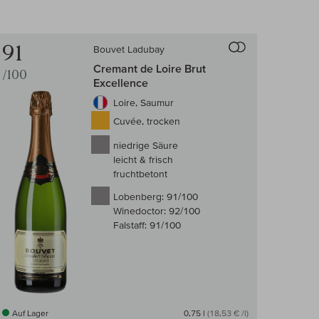
 Wein-Vergleich
Auf den Wein-Ve
91
Bouvet Ladubay
Cremant de Loire Brut
/100
Excellence
Loire, Saumur
Cuvée, trocken
niedrige Säure
leicht & frisch
fruchtbetont
Lobenberg:
91/100
Winedoctor:
92/100
Falstaff:
91/100
Auf Lager
0,75 l
(18,53 € /l)