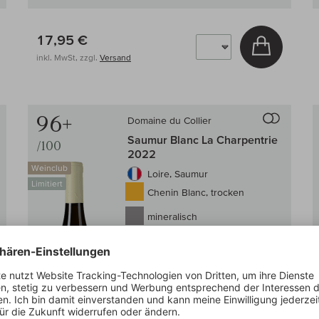
17,95 €
 den Warenkorb
In den W
inkl. MwSt, zzgl.
Versand
Auf den Wein-Vergleich
Auf den
96+
Domaine du Collier
Saumur Blanc La Charpentrie
/100
2022
Weinclub
Loire, Saumur
Limitiert
Chenin Blanc, trocken
mineralisch
voll & rund
Lobenberg:
96+/100