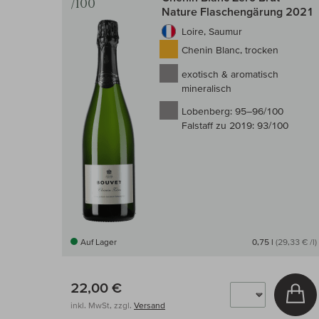
/100
Nature Flaschengärung 2021
Loire, Saumur
Chenin Blanc, trocken
exotisch & aromatisch
mineralisch
Lobenberg:
95–96/100
Falstaff zu 2019:
93/100
Auf Lager
0,75 l
(29,33 € /l)
22,00 €
In
inkl. MwSt, zzgl.
Versand