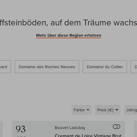
ffsteinböden, auf dem Träume wach
Mehr über diese Region erfahren
eard
Domaine des Roches Neuves
Domaine du Collier
D
Farbe
Preis [€]
Jahr
Auf den Wein-Vergleich
Auf den
93
Bouvet Ladubay
Cremant de Loire Vintage Brut