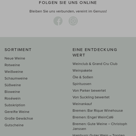
FOLGEN SIE UNS ONLINE
Bleiben Sie uns verbunden, vereint im Genuss!
SORTIMENT
EINE ENTDECKUNG
WERT
Neue Weine
Weinclub & Grand Cru Club
Rotweine
Weinpakete
Weißweine
Öle & Soßen
Schaumweine
Spirituosen
Süßweine
Von Parker bewertet
Bioweine
Von Suckling bewertet
Roséwein
Weinankauf
Subskription
Bremen: Bar Rique Winehouse
Gereifte Weine
Bremen: Engel WeinCafé
Große Gewächse
Bremen: Gute Weine – Christoph
Gutscheine
Janssen
Hamburg: Guter Wein – Torsten