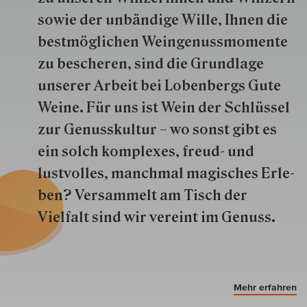
so­wie der un­bän­dige Wille, Ihnen die
best­mög­lich­en Wein­genuss­momente
zu besche­ren, sind die Grund­lage
unserer Arbeit bei Lobenbergs Gute
Weine. Für uns ist Wein der Schlüs­sel
zur Genuss­kultur – wo sonst gibt es
ein solch kom­plexes, freud- und
lustvolles, manchmal ma­gisch­es Er­le­
ben? Versammelt am Tisch der
Vielfalt sind wir ver­eint im Genuss.
Mehr erfahren