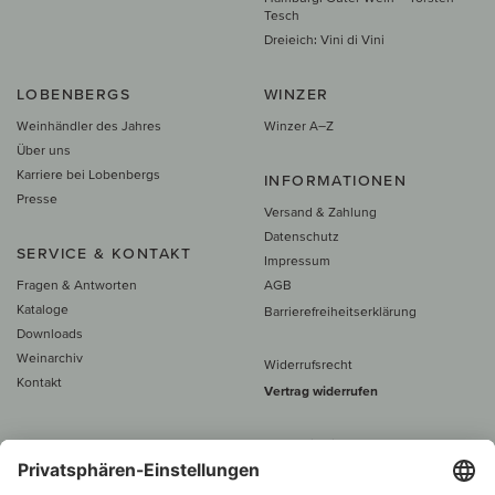
Tesch
Dreieich: Vini di Vini
LOBENBERGS
WINZER
Weinhändler des Jahres
Winzer A–Z
Über uns
Karriere bei Lobenbergs
INFORMATIONEN
Presse
Versand & Zahlung
Datenschutz
SERVICE & KONTAKT
Impressum
Fragen & Antworten
AGB
Kataloge
Barrierefreiheitserklärung
Downloads
Weinarchiv
Widerrufsrecht
Kontakt
Vertrag widerrufen
Alle Preise inkl. MwSt., zzgl. 5 €
Versand
– ab
60 € versand­kosten­
frei