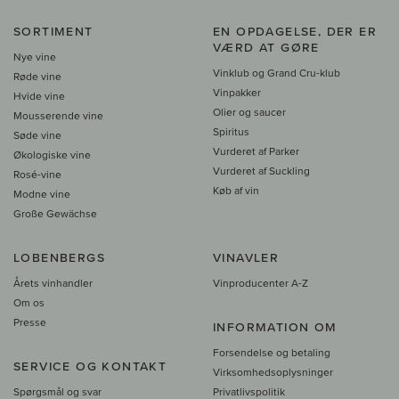
SORTIMENT
EN OPDAGELSE, DER ER
VÆRD AT GØRE
Nye vine
Vinklub og Grand Cru-klub
Røde vine
Vinpakker
Hvide vine
Olier og saucer
Mousserende vine
Spiritus
Søde vine
Vurderet af Parker
Økologiske vine
Vurderet af Suckling
Rosé-vine
Køb af vin
Modne vine
Große Gewächse
LOBENBERGS
VINAVLER
Årets vinhandler
Vinproducenter A-Z
Om os
Presse
INFORMATION OM
Forsendelse og betaling
SERVICE OG KONTAKT
Virksomhedsoplysninger
Spørgsmål og svar
Privatlivspolitik