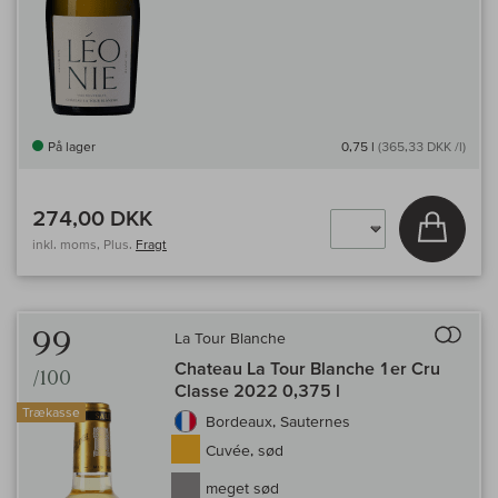
På lager
0,75 l
(365,33 DKK /l)
274,00 DKK
Læg i 
inkl. moms, Plus.
Fragt
Til 
99
La Tour Blanche
Chateau La Tour Blanche 1er Cru
/100
Classe 2022 0,375 l
Trækasse
Bordeaux, Sauternes
Cuvée, sød
meget sød