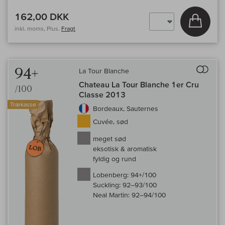
162,00 DKK
Læg i 
inkl. moms, Plus.
Fragt
Til 
94+
La Tour Blanche
Chateau La Tour Blanche 1er Cru
/100
Classe 2013
Trækasse
Bordeaux, Sauternes
Cuvée, sød
meget sød
eksotisk & aromatisk
fyldig og rund
Lobenberg:
94+/100
Suckling:
92–93/100
Neal Martin:
92–94/100