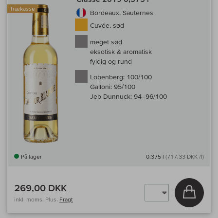
Trækasse
Bordeaux, Sauternes
Cuvée, sød
meget sød
eksotisk & aromatisk
fyldig og rund
Lobenberg:
100/100
Galloni:
95/100
Jeb Dunnuck:
94–96/100
På lager
0,375 l
(717,33 DKK /l)
269,00 DKK
Læg i 
inkl. moms, Plus.
Fragt