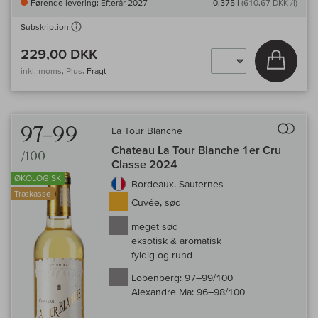
Førende levering: Efterår 2027
0,375 l
(610,67 DKK /l)
Subskription
229,00 DKK
Læg i 
inkl. moms, Plus.
Fragt
Til 
97–99
La Tour Blanche
Chateau La Tour Blanche 1er Cru
/100
Classe 2024
ØKOLOGISK
Bordeaux, Sauternes
Trækasse
Cuvée, sød
meget sød
eksotisk & aromatisk
fyldig og rund
Lobenberg:
97–99/100
Alexandre Ma:
96–98/100