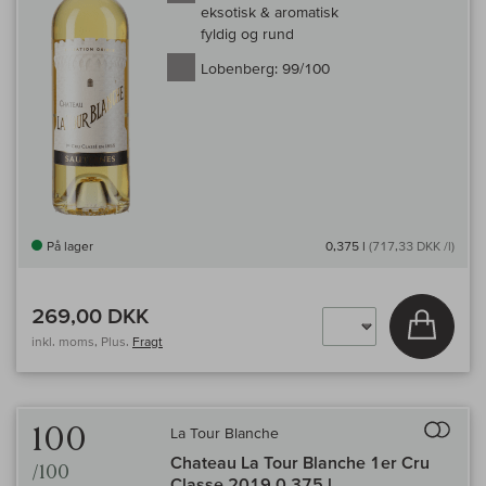
eksotisk & aromatisk
fyldig og rund
Lobenberg:
99/100
På lager
0,375 l
(717,33 DKK /l)
269,00 DKK
Læg i 
inkl. moms, Plus.
Fragt
Til 
100
La Tour Blanche
Chateau La Tour Blanche 1er Cru
/100
Classe 2019 0,375 l