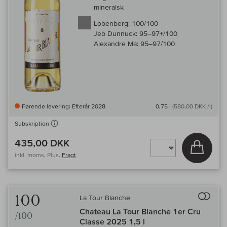
mineralsk
Lobenberg:
100/100
Jeb Dunnuck:
95–97+/100
Alexandre Ma:
95–97/100
Førende levering: Efterår 2028
0,75 l
(580,00 DKK /l)
Subskription
435,00 DKK
Læg i 
inkl. moms, Plus.
Fragt
Til 
100
La Tour Blanche
Chateau La Tour Blanche 1er Cru
/100
Classe 2025 1,5 l