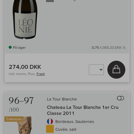
På lager
0,75 l
(365,33 DKK /l)
274,00 DKK
Læg i 
inkl. moms, Plus.
Fragt
Til 
96–97
La Tour Blanche
Chateau La Tour Blanche 1er Cru
/100
Classe 2011
Trækasse
Bordeaux, Sauternes
Cuvée, sød