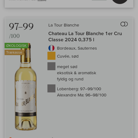
Til 
97–99
La Tour Blanche
Chateau La Tour Blanche 1er Cru
/100
Classe 2024 0,375 l
ØKOLOGISK
Bordeaux, Sauternes
Trækasse
Cuvée, sød
meget sød
eksotisk & aromatisk
fyldig og rund
Lobenberg:
97–99/100
Alexandre Ma:
96–98/100