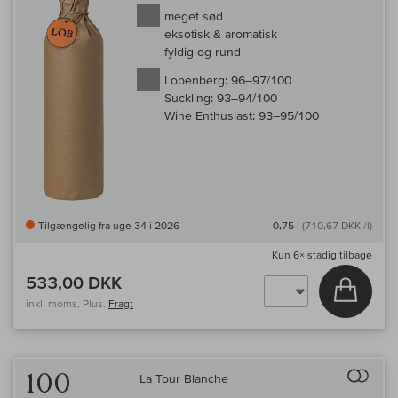
meget sød
eksotisk & aromatisk
fyldig og rund
Lobenberg:
96–97/100
Suckling:
93–94/100
Wine Enthusiast:
93–95/100
Tilgængelig fra uge 34 i 2026
0,75 l
(710,67 DKK /l)
Kun
6×
stadig tilbage
533,00 DKK
Læg i 
inkl. moms, Plus.
Fragt
Til 
100
La Tour Blanche