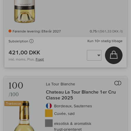
Førende levering: Efterår 2027
0,75 l
(561,33 DKK /l)
Kun
10×
stadig tilbage
Subskription
421,00 DKK
Læg i 
inkl. moms, Plus.
Fragt
Til 
100
La Tour Blanche
Chateau La Tour Blanche 1er Cru
/100
Classe 2025
Trækasse
Bordeaux, Sauternes
Cuvée, sød
eksotisk & aromatisk
frugt-orienteret