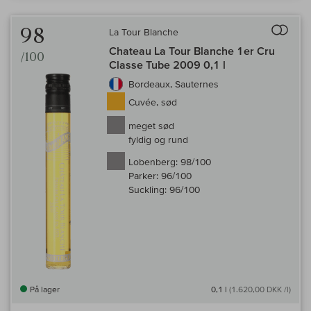
Til 
98
La Tour Blanche
Chateau La Tour Blanche 1er Cru
/100
Classe Tube 2009 0,1 l
Bordeaux, Sauternes
Cuvée, sød
meget sød
fyldig og rund
Lobenberg:
98/100
Parker:
96/100
Suckling:
96/100
På lager
0,1 l
(1.620,00 DKK /l)