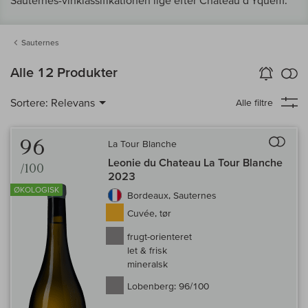
Sauternes-vinklassifikationen lige efter Chateau d'Yquem.
Sauternes
in
Alle 12 Produkter
Vin-Alarm
aktiver
Samm
Sortere:
Relevans
Alle filtre
Til 
96
La Tour Blanche
Leonie du Chateau La Tour Blanche
/100
2023
ØKOLOGISK
Bordeaux, Sauternes
Cuvée, tør
frugt-orienteret
let & frisk
mineralsk
Lobenberg:
96/100