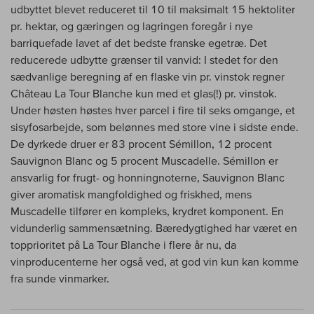
udbyttet blevet reduceret til 10 til maksimalt 15 hektoliter
pr. hektar, og gæringen og lagringen foregår i nye
barriquefade lavet af det bedste franske egetræ. Det
reducerede udbytte grænser til vanvid: I stedet for den
sædvanlige beregning af en flaske vin pr. vinstok regner
Château La Tour Blanche kun med et glas(!) pr. vinstok.
Under høsten høstes hver parcel i fire til seks omgange, et
sisyfosarbejde, som belønnes med store vine i sidste ende.
De dyrkede druer er 83 procent Sémillon, 12 procent
Sauvignon Blanc og 5 procent Muscadelle. Sémillon er
ansvarlig for frugt- og honningnoterne, Sauvignon Blanc
giver aromatisk mangfoldighed og friskhed, mens
Muscadelle tilfører en kompleks, krydret komponent. En
vidunderlig sammensætning. Bæredygtighed har været en
topprioritet på La Tour Blanche i flere år nu, da
vinproducenterne her også ved, at god vin kun kan komme
fra sunde vinmarker.