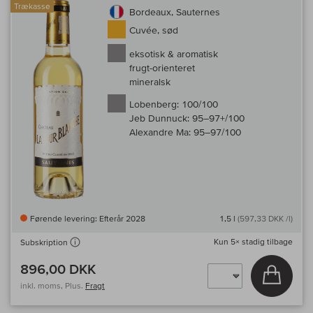
Trækasse
Bordeaux, Sauternes
Cuvée, sød
eksotisk & aromatisk
frugt-orienteret
mineralsk
Lobenberg:
100/100
Jeb Dunnuck:
95–97+/100
Alexandre Ma:
95–97/100
Førende levering: Efterår 2028
1,5 l
(597,33 DKK /l)
Kun
5×
stadig tilbage
Subskription
896,00 DKK
Læg i 
inkl. moms, Plus.
Fragt