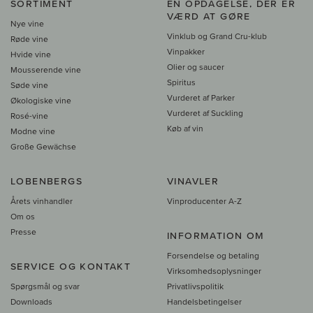
SORTIMENT
EN OPDAGELSE, DER ER
VÆRD AT GØRE
Nye vine
Vinklub og Grand Cru-klub
Røde vine
Vinpakker
Hvide vine
Olier og saucer
Mousserende vine
Spiritus
Søde vine
Vurderet af Parker
Økologiske vine
Vurderet af Suckling
Rosé-vine
Køb af vin
Modne vine
Große Gewächse
LOBENBERGS
VINAVLER
Årets vinhandler
Vinproducenter A-Z
Om os
Presse
INFORMATION OM
Forsendelse og betaling
SERVICE OG KONTAKT
Virksomhedsoplysninger
Spørgsmål og svar
Privatlivspolitik
Downloads
Handelsbetingelser