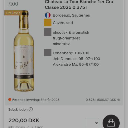
Chateau La Tour Blanche 1er Cru
/100
Classe 2025 0,375 l
Trækasse
Bordeaux, Sauternes
Cuvée, sød
eksotisk & aromatisk
frugt-orienteret
mineralsk
Lobenberg:
100/100
Jeb Dunnuck:
95–97+/100
Alexandre Ma:
95–97/100
Førende levering: Efterår 2028
0,375 l
(586,67 DKK /l)
Subskription
220,00 DKK
Læg i 
inkl. moms, Plus.
Fragt