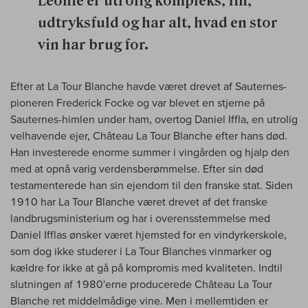
Léonie er utrolig kompleks, fin,
udtryksfuld og har alt, hvad en stor
vin har brug for.
Efter at La Tour Blanche havde været drevet af Sauternes-
pioneren Frederick Focke og var blevet en stjerne på
Sauternes-himlen under ham, overtog Daniel Iffla, en utrolig
velhavende ejer, Château La Tour Blanche efter hans død.
Han investerede enorme summer i vingården og hjalp den
med at opnå varig verdensberømmelse. Efter sin død
testamenterede han sin ejendom til den franske stat. Siden
1910 har La Tour Blanche været drevet af det franske
landbrugsministerium og har i overensstemmelse med
Daniel Ifflas ønsker været hjemsted for en vindyrkerskole,
som dog ikke studerer i La Tour Blanches vinmarker og
kældre for ikke at gå på kompromis med kvaliteten. Indtil
slutningen af 1980'erne producerede Château La Tour
Blanche ret middelmådige vine. Men i mellemtiden er