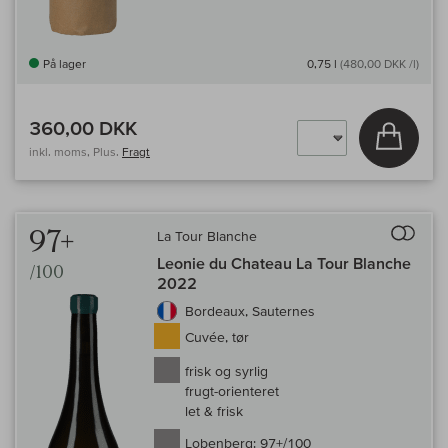
På lager
0,75 l
(480,00 DKK /l)
360,00 DKK
Læg i 
inkl. moms, Plus.
Fragt
Til 
97+
La Tour Blanche
Leonie du Chateau La Tour Blanche
/100
2022
Bordeaux, Sauternes
Cuvée, tør
frisk og syrlig
frugt-orienteret
let & frisk
Lobenberg:
97+/100