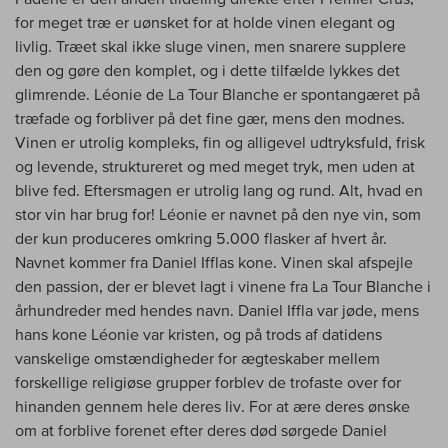
for meget træ er uønsket for at holde vinen elegant og
livlig. Træet skal ikke sluge vinen, men snarere supplere
den og gøre den komplet, og i dette tilfælde lykkes det
glimrende. Léonie de La Tour Blanche er spontangæret på
træfade og forbliver på det fine gær, mens den modnes.
Vinen er utrolig kompleks, fin og alligevel udtryksfuld, frisk
og levende, struktureret og med meget tryk, men uden at
blive fed. Eftersmagen er utrolig lang og rund. Alt, hvad en
stor vin har brug for! Léonie er navnet på den nye vin, som
der kun produceres omkring 5.000 flasker af hvert år.
Navnet kommer fra Daniel Ifflas kone. Vinen skal afspejle
den passion, der er blevet lagt i vinene fra La Tour Blanche i
århundreder med hendes navn. Daniel Iffla var jøde, mens
hans kone Léonie var kristen, og på trods af datidens
vanskelige omstændigheder for ægteskaber mellem
forskellige religiøse grupper forblev de trofaste over for
hinanden gennem hele deres liv. For at ære deres ønske
om at forblive forenet efter deres død sørgede Daniel