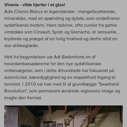
Vinene - vilde hjerter i et glas!
Adis Chenin Blancs er legendariske - mangefacetterede,
mineralske, med en spænding og dybde, som omdefinerer
sydafrikansk hvidvin. Hans rødvine, ofte cuvéer fra gamle
vinstokke som Cinsault, Syrah og Grenache, er sensuelle,
krydrede og præget af en livlig friskhed og derfor altid en
stor drikkeglæde.
Helt fra begyndelsen var Adi Badenhorst en af
hovedambassadørerne for den nye sydafrikanske
vinbevægelse, som i dette århundrede har fokuseret på
autenticitet, bæredygtighed og en respektfuld tilgang til
terroiret. I 2010 var han med til at grundlægge "Swartland
Revolution", som permanent ændrede regionens image og
bragte den fremad.