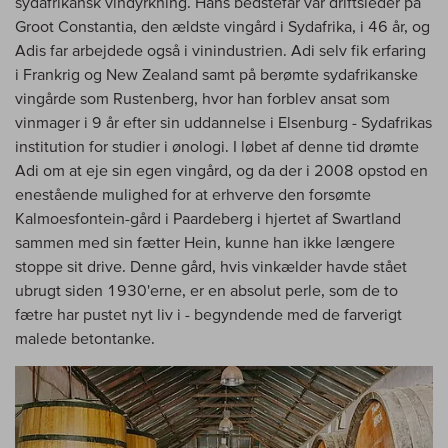
sydafrikansk vindyrkning. Hans bedstefar var driftsleder på
Groot Constantia, den ældste vingård i Sydafrika, i 46 år, og
Adis far arbejdede også i vinindustrien. Adi selv fik erfaring
i Frankrig og New Zealand samt på berømte sydafrikanske
vingårde som Rustenberg, hvor han forblev ansat som
vinmager i 9 år efter sin uddannelse i Elsenburg - Sydafrikas
institution for studier i ønologi. I løbet af denne tid drømte
Adi om at eje sin egen vingård, og da der i 2008 opstod en
enestående mulighed for at erhverve den forsømte
Kalmoesfontein-gård i Paardeberg i hjertet af Swartland
sammen med sin fætter Hein, kunne han ikke længere
stoppe sit drive. Denne gård, hvis vinkælder havde stået
ubrugt siden 1930'erne, er en absolut perle, som de to
fætre har pustet nyt liv i - begyndende med de farverigt
malede betontanke.