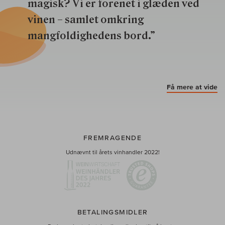
magisk? Vi er forenet i glæden ved
vinen – samlet omkring
mangfoldighedens bord.”
Få mere at vide
FREMRAGENDE
Udnævnt til årets vinhandler 2022!
BETALINGSMIDLER