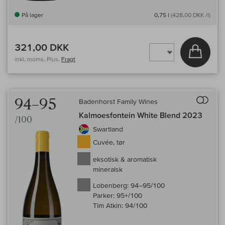
På lager
0,75 l
(428,00 DKK /l)
321,00 DKK
Læg i 
inkl. moms, Plus.
Fragt
Til 
94–95
Badenhorst Family Wines
Kalmoesfontein White Blend 2023
/100
Swartland
Cuvée, tør
eksotisk & aromatisk
mineralsk
Lobenberg:
94–95/100
Parker:
95+/100
Tim Atkin:
94/100