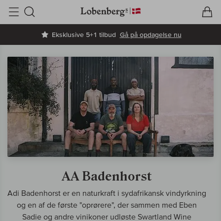
V
I
Søg
Eksklusive 5+1 tilbud
Gå på opdagelse nu
AA Badenhorst
Adi Badenhorst er en naturkraft i sydafrikansk vindyrkning
og en af de første "oprørere", der sammen med Eben
Sadie og andre vinikoner udløste Swartland Wine