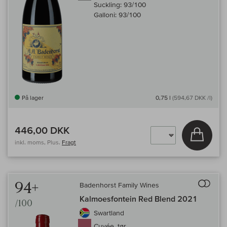
Suckling:
93/100
Galloni:
93/100
På lager
0,75 l
(594,67 DKK /l)
446,00 DKK
Læg i 
inkl. moms, Plus.
Fragt
Til 
94+
Badenhorst Family Wines
Kalmoesfontein Red Blend 2021
/100
Swartland
Cuvée, tør