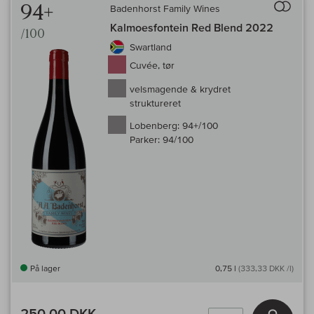
94+
Badenhorst Family Wines
Kalmoesfontein Red Blend 2022
/100
Swartland
Cuvée, tør
velsmagende & krydret
struktureret
Lobenberg:
94+/100
Parker:
94/100
På lager
0,75 l
(333,33 DKK /l)
250,00 DKK
Læg i 