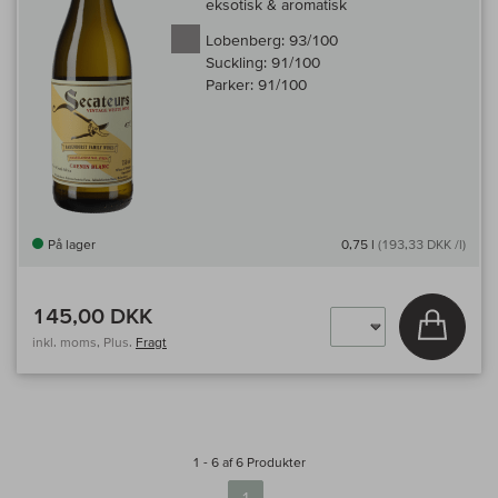
eksotisk & aromatisk
Lobenberg:
93/100
Suckling:
91/100
Parker:
91/100
På lager
0,75 l
(193,33 DKK /l)
145,00 DKK
Læg i 
inkl. moms, Plus.
Fragt
1 - 6 af 6 Produkter
1