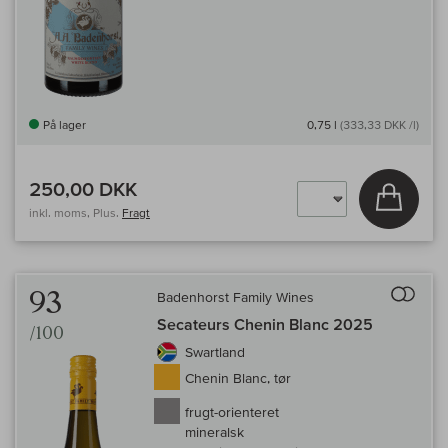
På lager
0,75 l
(333,33 DKK /l)
250,00 DKK
Læg i 
inkl. moms, Plus.
Fragt
Til 
93
Badenhorst Family Wines
Secateurs Chenin Blanc 2025
/100
Swartland
Chenin Blanc, tør
frugt-orienteret
mineralsk