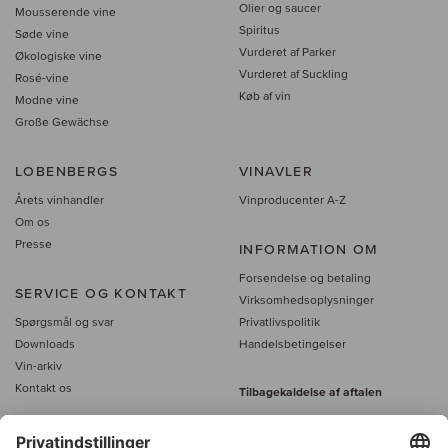
Olier og saucer
Mousserende vine
Spiritus
Søde vine
Vurderet af Parker
Økologiske vine
Vurderet af Suckling
Rosé-vine
Køb af vin
Modne vine
Große Gewächse
LOBENBERGS
VINAVLER
Årets vinhandler
Vinproducenter A-Z
Om os
Presse
INFORMATION OM
Forsendelse og betaling
SERVICE OG KONTAKT
Virksomhedsoplysninger
Spørgsmål og svar
Privatlivspolitik
Downloads
Handelsbetingelser
Vin-arkiv
Kontakt os
Tilbagekaldelse af aftalen
Alle priser er inkl. moms, plus 39