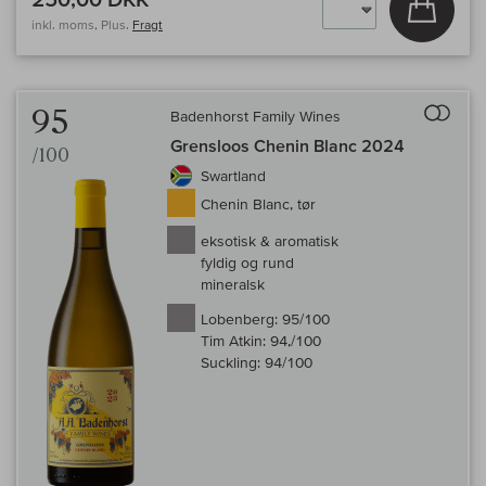
inkl. moms, Plus.
Fragt
Til 
95
Badenhorst Family Wines
Grensloos Chenin Blanc 2024
/100
Swartland
Chenin Blanc, tør
eksotisk & aromatisk
fyldig og rund
mineralsk
Lobenberg:
95/100
Tim Atkin:
94,/100
Suckling:
94/100