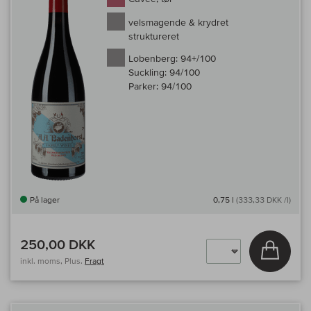
velsmagende & krydret
struktureret
Lobenberg:
94+/100
Suckling:
94/100
Parker:
94/100
På lager
0,75 l
(333,33 DKK /l)
250,00 DKK
Læg i 
inkl. moms, Plus.
Fragt
Til 