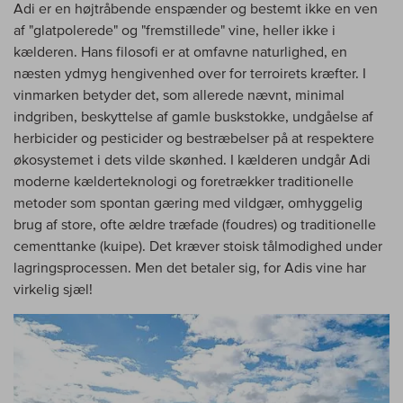
Adi er en højtråbende enspænder og bestemt ikke en ven
af "glatpolerede" og "fremstillede" vine, heller ikke i
kælderen. Hans filosofi er at omfavne naturlighed, en
næsten ydmyg hengivenhed over for terroirets kræfter. I
vinmarken betyder det, som allerede nævnt, minimal
indgriben, beskyttelse af gamle buskstokke, undgåelse af
herbicider og pesticider og bestræbelser på at respektere
økosystemet i dets vilde skønhed. I kælderen undgår Adi
moderne kælderteknologi og foretrækker traditionelle
metoder som spontan gæring med vildgær, omhyggelig
brug af store, ofte ældre træfade (foudres) og traditionelle
cementtanke (kuipe). Det kræver stoisk tålmodighed under
lagringsprocessen. Men det betaler sig, for Adis vine har
virkelig sjæl!