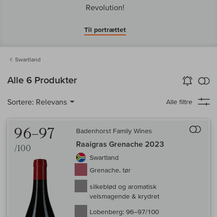
Revolution!
Til portrættet
Swartland
in
Alle 6 Produkter
Vin-Alarm
aktiver
Samm
Sortere:
Relevans
Alle filtre
Til 
96–97
Badenhorst Family Wines
Raaigras Grenache 2023
/100
Swartland
Grenache, tør
silkeblød og aromatisk
velsmagende & krydret
Lobenberg:
96–97/100