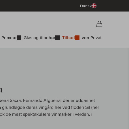
Dansk
Vorschau War
Indkøbskurv
 Primeur
Glas og tilbehør
Tilbud
von Privat
a
beira Sacra. Fernando Algueira, der er uddannet
grundlagde deres vingård her ved floden Sil (her
nok de mest spektakulære vinmarker i verden, i