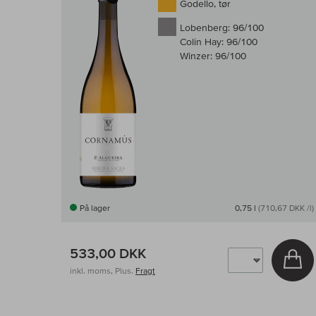
Godello, tør
Lobenberg:
96/100
Colin Hay:
96/100
Winzer:
96/100
På lager
0,75 l
(710,67 DKK /l)
533,00 DKK
Læ
inkl. moms, Plus.
Fragt