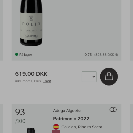
På lager
0,75 l
(825,33 DKK /l)
619,00 DKK
Læg i kur
g i kurv
inkl. moms, Plus.
Fragt
Til sammenligningen af vin
Til samm
93
Adega Algueira
Patrimonio 2022
/100
Galicien, Ribeira Sacra