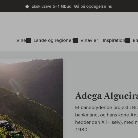
Eksklusive 5+1 tilbud
Gå på opdagelse nu
Vine
Lande og regioner
Vinavler
Inspiration
En
Adega Algueir
Et banebrydende projekt i Ri
bankmand, og hans kone Ana 
hedder den Xil = sølv), med 
1980.