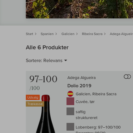
Start
Spanien
Galicien
Ribeira Sacra
Adega Algueir
Alle 6 Produkter
Sortere:
Relevans
97–100
Adega Algueira
Dolio 2019
/100
Galicien, Ribeira Sacra
Udsalg
Cuvée, tør
Trækasse
saftig
struktureret
Lobenberg:
97–100/100