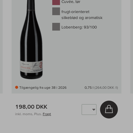
Cuvée, tør
frugt-orienteret
silkeblød og aromatisk
Lobenberg:
93/100
Tilgængelig fra uge 38 i 2026
0,75 l
(264,00 DKK /l)
198,00 DKK
g i kurv
Læg i kur
inkl. moms, Plus.
Fragt