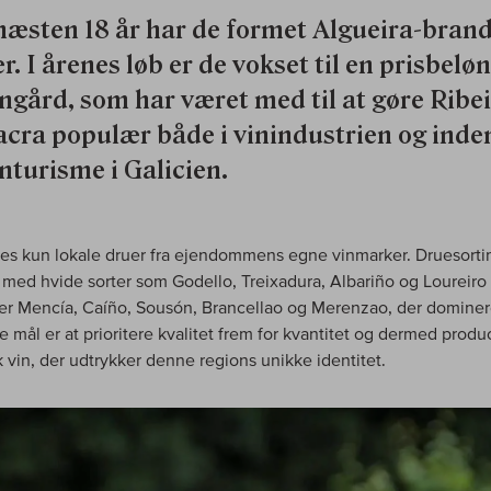
 næsten 18 år har de formet Algueira-bran
r. I årenes løb er de vokset til en prisbelø
ingård, som har været med til at gøre Ribe
acra populær både i vinindustrien og inde
nturisme i Galicien.
es kun lokale druer fra ejendommens egne vinmarker. Druesort
, med hvide sorter som Godello, Treixadura, Albariño og Loureiro
er Mencía, Caíño, Sousón, Brancellao og Merenzao, der dominer
ve mål er at prioritere kvalitet frem for kvantitet og dermed prod
k vin, der udtrykker denne regions unikke identitet.