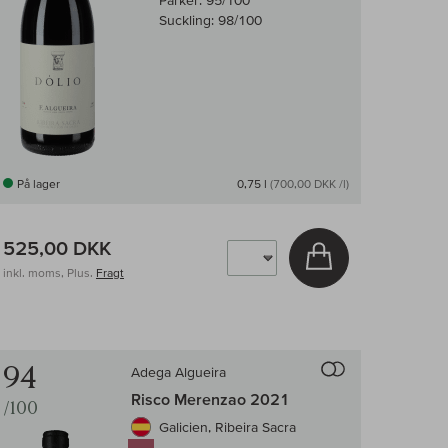
Parker:
95/100
Suckling:
98/100
På lager
0,75 l
(700,00 DKK /l)
525,00 DKK
v
Læg i kurv
inkl. moms, Plus.
Fragt
enligningen af vin
Til sammenligni
94
Adega Algueira
Risco Merenzao 2021
/100
Galicien, Ribeira Sacra