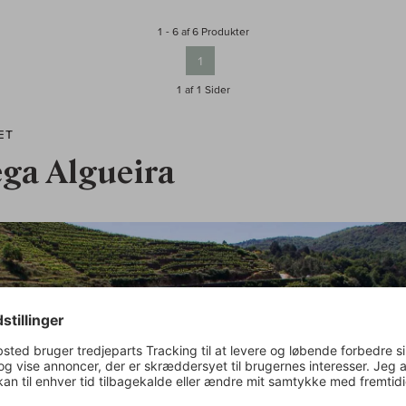
1 - 6 af 6 Produkter
1
1 af 1
Sider
ÆT
ga Algueira