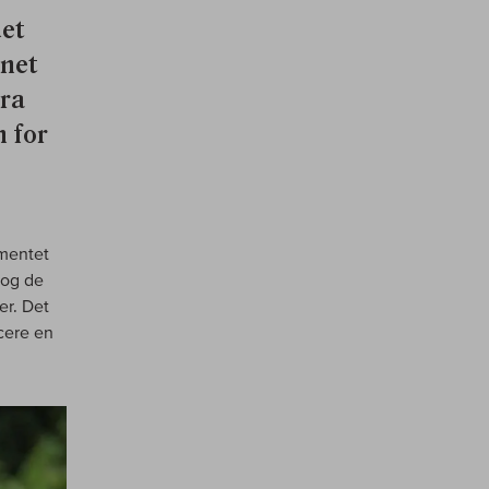
det
nnet
ira
n for
imentet
 og de
er. Det
ucere en