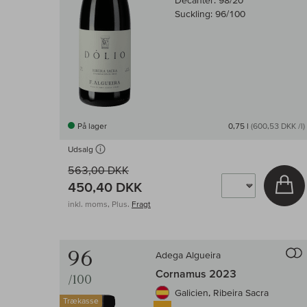
Decanter:
98/20
Suckling:
96/100
På lager
0,75 l
(600,53 DKK /l)
Udsalg
563,00 DKK
Læ
450,40 DKK
inkl. moms, Plus.
Fragt
96
Adega Algueira
Cornamus 2023
/100
Galicien, Ribeira Sacra
Trækasse