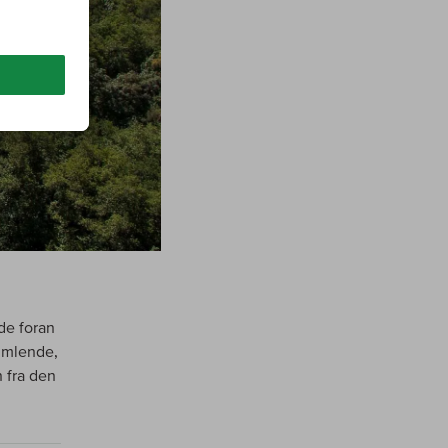
de foran
vimlende,
 fra den