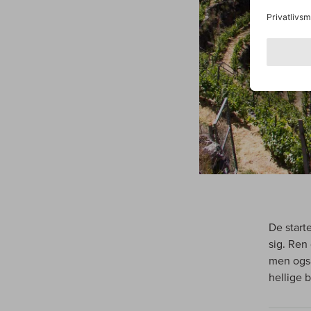
De start
sig. Ren
men også
hellige b