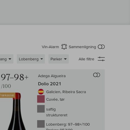
intet produkt 
Vin-Alarm
Sammenligning
aktiver
gang
Lobenberg
Parker
Alle filtre
enligningen af vin
Til sammenligni
97–98+
Adega Algueira
Dolio 2021
/100
Galicien, Ribeira Sacra
Trækasse
Cuvée, tør
saftig
struktureret
Lobenberg:
97–98+/100