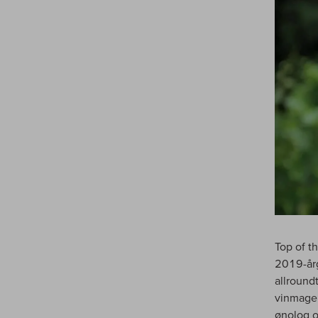
Top of t
2019-årg
allround
vinmager
ønolog o