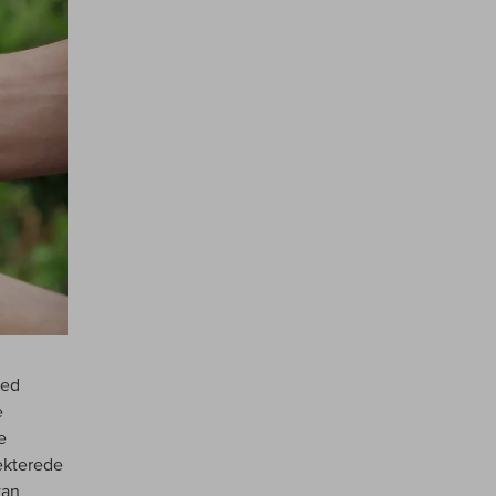
med
e
e
ekterede
kan