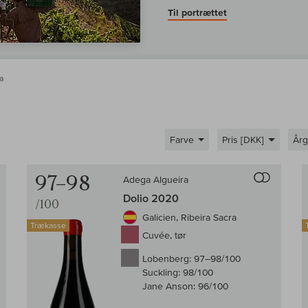
Til portrættet
a
Farve
Pris [DKK]
År
Til sammenligningen af vin
Til samm
97–98
Adega Algueira
Dolio 2020
/100
Galicien, Ribeira Sacra
Trækasse
Cuvée, tør
Lobenberg:
97–98/100
Suckling:
98/100
Jane Anson:
96/100