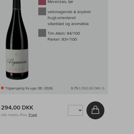
Merenzao, tør
velsmagende & krydret
frugt-orienteret
silkeblød og aromatisk
Tim Atkin:
94/100
Parker:
93+/100
Tilgængelig fra uge 38 i 2026
0,75 l
(392,00 DKK /l)
294,00 DKK
v
Læg i kurv
inkl. moms, Plus.
Fragt