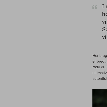
I
he
v
S
vi
Her brug
er bredt
røde dru
ultimati
autentis