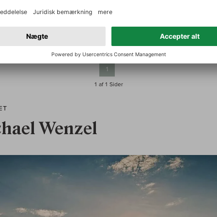
1 - 7 af 7 Produkter
1
1 af 1
Sider
ÆT
hael Wenzel