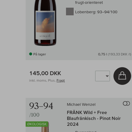
frugt-orienteret
Lobenberg:
93–94/100
På lager
0,75 l
(193,33 DKK /l)
145,00 DKK
Læ
inkl. moms, Plus.
Fragt
93–94
Michael Wenzel
FRÄNK Wild + Free
/100
Blaufränkisch - Pinot Noir
2024
ØKOLOGISK