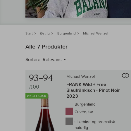
Start
Østrig
Burgenland
Michael Wenzel
Alle 7 Produkter
Sortere:
Relevans
93–94
Michael Wenzel
FRÄNK Wild + Free
/100
Blaufränkisch - Pinot Noir
2023
ØKOLOGISK
Burgenland
Cuvée, tør
silkeblød og aromatisk
naturlig