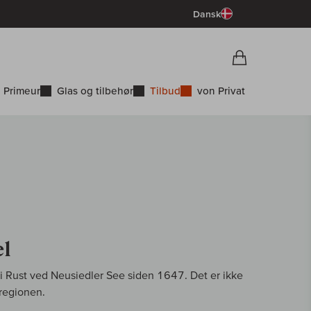
Dansk
Vorschau War
Indkøbskurv
 Primeur
Glas og tilbehør
Tilbud
von Privat
el
i Rust ved Neusiedler See siden 1647. Det er ikke
 regionen.