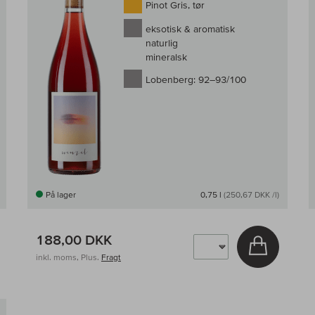
Pinot Gris, tør
eksotisk & aromatisk
naturlig
mineralsk
Lobenberg:
92–93/100
På lager
0,75 l
(250,67 DKK /l)
188,00 DKK
g i kurv
Læg i kur
inkl. moms, Plus.
Fragt
Til sammenligningen af vin