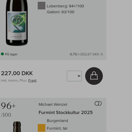
Lobenberg:
94+/100
Galloni:
93/100
På lager
0,75 l
(302,67 DKK /l)
227,00 DKK
v
Læg i kurv
inkl. moms, Plus.
Fragt
enligningen af vin
Til sammenligni
96+
Michael Wenzel
Furmint Stockkultur 2025
/100
Burgenland
Furmint, tør