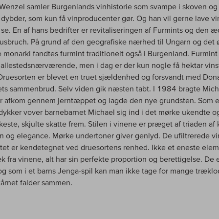
Wenzel samler Burgenlands vinhistorie som svampe i skoven og
i dybder, som kun få vinproducenter gør. Og han vil gerne lave vi
se. En af hans bedrifter er revitaliseringen af Furmints og den 
usbruch. På grund af den geografiske nærhed til Ungarn og det ø
 monarki fandtes furmint traditionelt også i Burgenland. Furmint
e allestedsnærværende, men i dag er der kun nogle få hektar vin
 Druesorten er blevet en truet sjældenhed og forsvandt med Don
ts sammenbrud. Selv viden gik næsten tabt. I 1984 bragte Mich
ar afkom gennem jerntæppet og lagde den nye grundsten. Som 
ykker vover barnebarnet Michael sig ind i det mørke ukendte o
este, skjulte skatte frem. Stilen i vinene er præget af triaden af 
n og elegance. Mørke undertoner giver genlyd. De ufiltrerede vi
tet er kendetegnet ved druesortens renhed. Ikke et eneste ele
 fra vinene, alt har sin perfekte proportion og berettigelse. De er
og som i et barns Jenga-spil kan man ikke tage for mange træklo
tårnet falder sammen.