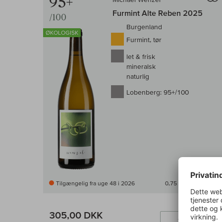
95+
Furmint Alte Reben 2025
/100
Burgenland
ØKOLOGISK
Furmint, tør
let & frisk
mineralsk
naturlig
Lobenberg:
95+/100
Tilgængelig fra uge 48 i 2026
0,75 l
(406,67 DKK /l)
305,00 DKK
Læ