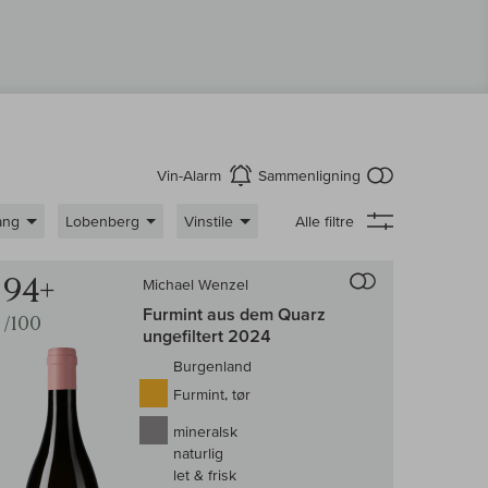
intet produkt 
Vin-Alarm
Sammenligning
aktiver
ang
Lobenberg
Vinstile
Alle filtre
enligningen af vin
Til sammenligni
94+
Michael Wenzel
Furmint aus dem Quarz
/100
ungefiltert 2024
Burgenland
Furmint, tør
mineralsk
naturlig
let & frisk