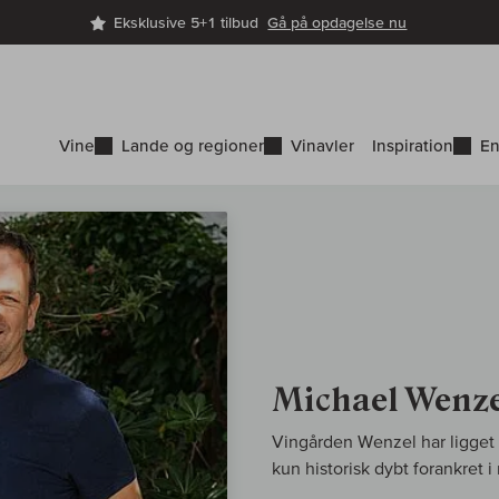
Eksklusive 5+1 tilbud
Gå på opdagelse nu
Vine
Lande og regioner
Vinavler
Inspiration
En
Michael Wenz
Vingården Wenzel har ligget 
kun historisk dybt forankret i