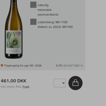
naturlig
mineralsk
ukonventionel
Lobenberg:
96+/100
Galloni zu 2023:
95/100
Tilgængelig fra uge 48 i 2026
0,75 l
(614,67 DKK /l)
461,00 DKK
v
Læg i kurv
inkl. moms, Plus.
Fragt