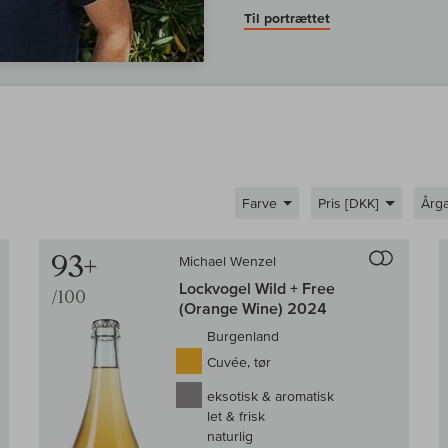
Til portrættet
Farve
Pris [DKK]
Årg
Til sammenligningen af vin
Til samm
93+
Michael Wenzel
Lockvogel Wild + Free
/100
(Orange Wine) 2024
Burgenland
Cuvée, tør
eksotisk & aromatisk
let & frisk
naturlig