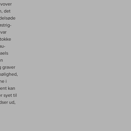
 vover
n, det
ædelsøde
strig-
 var
stokke
au-
aels
en
g graver
kølighed,
ne i
ment kan
 syet til
dser ud,