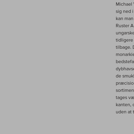
Michael 
sig ned 
kan man 
Ruster A
ungarske
tidliger
tilbage.
monarkie
bedstef
dybhavsd
de smukk
præcisio
sortimen
tages væk
kanten, 
uden at 