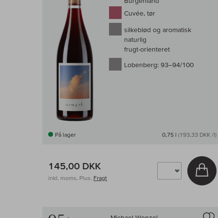
Burgenland
Cuvée, tør
silkeblød og aromatisk
naturlig
frugt-orienteret
Lobenberg:
93–94/100
På lager
0,75 l
(193,33 DKK /l)
145,00 DKK
Læ
inkl. moms, Plus.
Fragt
Michael Wenzel