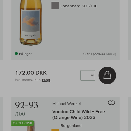
Lobenberg:
93+/100
På lager
0,75 l
(229,33 DKK /l)
172,00 DKK
g i kurv
Læg i kur
inkl. moms, Plus.
Fragt
Til sammenligningen af vin
Til samm
92–93
Michael Wenzel
Voodoo Child Wild + Free
/100
(Orange Wine) 2023
ØKOLOGISK
Burgenland