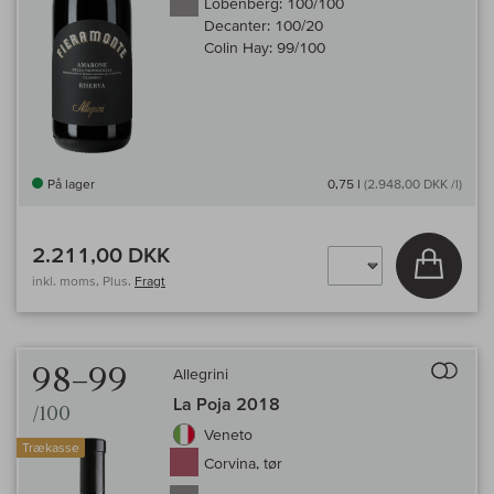
Lobenberg:
100/100
Decanter:
100/20
Colin Hay:
99/100
På lager
0,75 l
(2.948,00 DKK /l)
2.211,00 DKK
Læg i 
inkl. moms, Plus.
Fragt
Til 
98–99
Allegrini
La Poja 2018
/100
Veneto
Trækasse
Corvina, tør