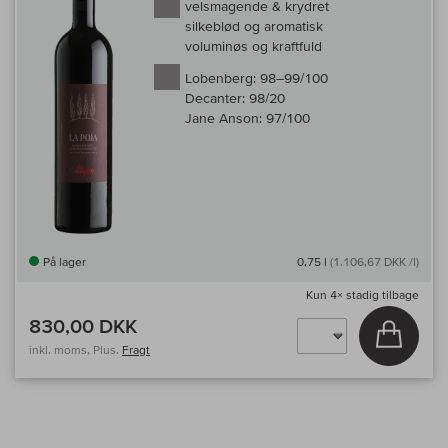
velsmagende & krydret
silkeblød og aromatisk
voluminøs og kraftfuld
Lobenberg:
98–99/100
Decanter:
98/20
Jane Anson:
97/100
På lager
0,75 l
(1.106,67 DKK /l)
Kun
4×
stadig tilbage
830,00 DKK
Læg i 
inkl. moms, Plus.
Fragt