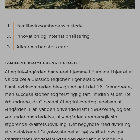
Familievirksomhedens historie
Innovation og internationalisering
Allegrinis bedste steder
FAMILIEVIRKSOMHEDENS HISTORIE
Allegrini-vingården har været hjemme i Fumane i hjertet af
Valpolicella Classico-regionen i generationer.
Familievirksomheden blev grundlagt i det 16. århundrede,
men succeshistorien tog først rigtig fart i midten af det 19.
århundrede, da Giovanni Allegrini overtog ledelsen af
vingården. Han var den drivende kraft i 1960'erne, og det
var under hans ledelse, at vingården gennemgik sin
afgørende kvalitetsudvikling. Det begyndte med dyrkning
af vinstokkene i Guyot-systemet af høj kvalitet, dvs. på
trådrammer i modsætning til den dengang almindelige