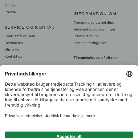
Om os
Presse
INFORMATION OM
Forsendelse og betaling
SERVICE OG KONTAKT
Virksomhedsoplysninger
Spørgsmål og svar
Privatlivspolitik
Downloads
Handelsbetingelser
Vin-arkiv
Kontakt os
Tilbagekaldelse af aftalen
Alle priser er inkl. moms, plus 39
DKK i fragt
- fra
450 DKK gratis fragt
Kundeservice:
+49 421 696 797-0
1.000 vinavlere –
Vinhandler