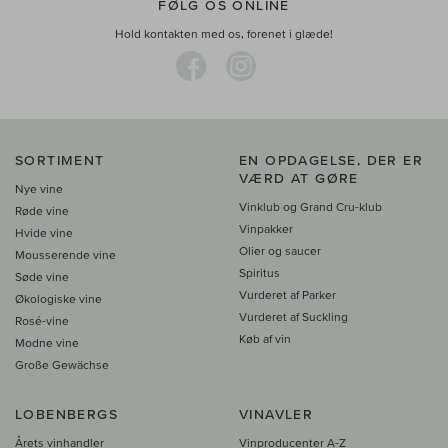
FØLG OS ONLINE
Hold kontakten med os, forenet i glæde!
SORTIMENT
EN OPDAGELSE, DER ER
VÆRD AT GØRE
Nye vine
Vinklub og Grand Cru-klub
Røde vine
Vinpakker
Hvide vine
Olier og saucer
Mousserende vine
Spiritus
Søde vine
Vurderet af Parker
Økologiske vine
Vurderet af Suckling
Rosé-vine
Køb af vin
Modne vine
Große Gewächse
LOBENBERGS
VINAVLER
Årets vinhandler
Vinproducenter A-Z