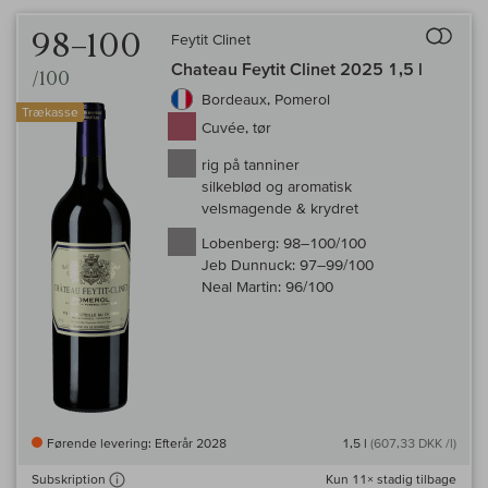
Til 
98–100
Feytit Clinet
Chateau Feytit Clinet 2025 1,5 l
/100
Bordeaux, Pomerol
Trækasse
Cuvée, tør
rig på tanniner
silkeblød og aromatisk
velsmagende & krydret
Lobenberg:
98–100/100
Jeb Dunnuck:
97–99/100
Neal Martin:
96/100
Førende levering: Efterår 2028
1,5 l
(607,33 DKK /l)
Kun
11×
stadig tilbage
Subskription