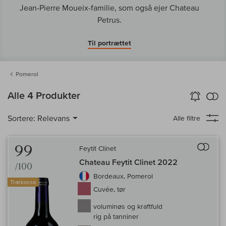
Jean-Pierre Moueix-familie, som også ejer Chateau
Petrus.
Til portrættet
Pomerol
in
Alle 4 Produkter
Vin-Alarm
aktiver
Samm
Sortere:
Relevans
Alle filtre
Til 
99
Feytit Clinet
Chateau Feytit Clinet 2022
/100
Bordeaux, Pomerol
Trækasse
Cuvée, tør
voluminøs og kraftfuld
rig på tanniner