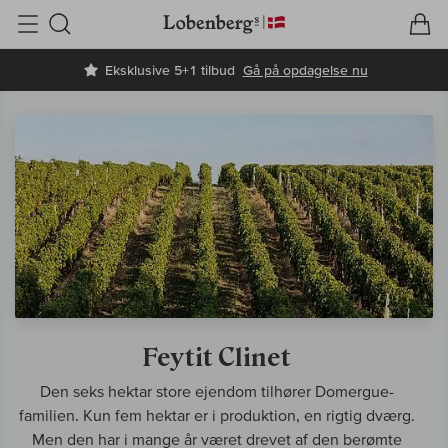
V
I
Søg
Eksklusive 5+1 tilbud
Gå på opdagelse nu
Feytit Clinet
Den seks hektar store ejendom tilhører Domergue-
familien. Kun fem hektar er i produktion, en rigtig dværg.
Men den har i mange år været drevet af den berømte