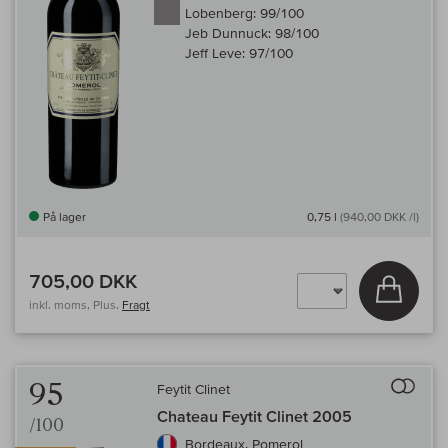
Lobenberg:
99/100
Jeb Dunnuck:
98/100
Jeff Leve:
97/100
På lager
0,75 l
(940,00 DKK /l)
705,00 DKK
Læg i 
inkl. moms, Plus.
Fragt
Til 
95
Feytit Clinet
Chateau Feytit Clinet 2005
/100
Bordeaux, Pomerol