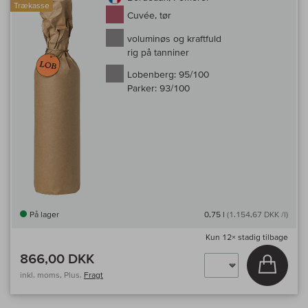
Trækasse
Cuvée, tør
voluminøs og kraftfuld
rig på tanniner
Lobenberg:
95/100
Parker:
93/100
På lager
0,75 l
(1.154,67 DKK /l)
Kun
12×
stadig tilbage
866,00 DKK
Læg i 
inkl. moms, Plus.
Fragt