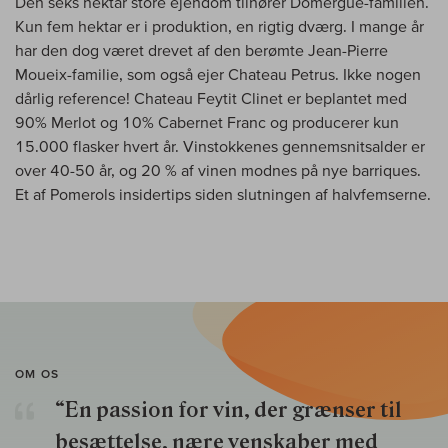
Den seks hektar store ejendom tilhører Domergue-familien.
Kun fem hektar er i produktion, en rigtig dværg. I mange år
har den dog været drevet af den berømte Jean-Pierre
Moueix-familie, som også ejer Chateau Petrus. Ikke nogen
dårlig reference! Chateau Feytit Clinet er beplantet med
90% Merlot og 10% Cabernet Franc og producerer kun
15.000 flasker hvert år. Vinstokkenes gennemsnitsalder er
over 40-50 år, og 20 % af vinen modnes på nye barriques.
Et af Pomerols insidertips siden slutningen af halvfemserne.
OM OS
“En passion for vin, der grænser til
besættelse, nære venskaber med