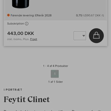
Førende levering: Efterår 2028
0,75 l
(590,67 DKK /l)
Subskription
443,00 DKK
Læg i 
inkl. moms, Plus.
Fragt
1 - 4 af 4 Produkter
1
1 af 1
Sider
I PORTRÆT
Feytit Clinet