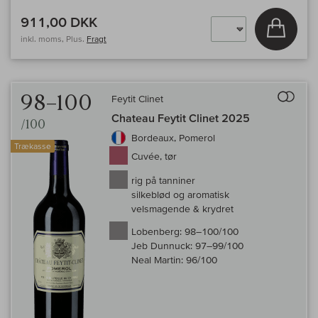
911,00 DKK
Læg i 
inkl. moms, Plus.
Fragt
Til 
98–100
Feytit Clinet
Chateau Feytit Clinet 2025
/100
Bordeaux, Pomerol
Trækasse
Cuvée, tør
rig på tanniner
silkeblød og aromatisk
velsmagende & krydret
Lobenberg:
98–100/100
Jeb Dunnuck:
97–99/100
Neal Martin:
96/100