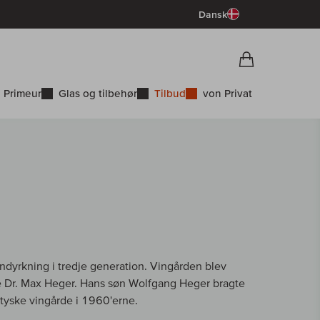
Dansk
Vorschau War
Indkøbskurv
 Primeur
Glas og tilbehør
Tilbud
von Privat
ndyrkning i tredje generation. Vingården blev
e Dr. Max Heger. Hans søn Wolfgang Heger bragte
 tyske vingårde i 1960'erne.