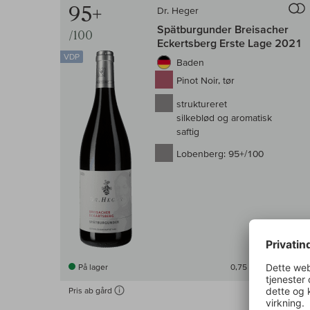
95+
Dr. Heger
Spätburgunder Breisacher
/100
Eckertsberg Erste Lage 2021
VDP
Baden
Pinot Noir, tør
struktureret
silkeblød og aromatisk
saftig
Lobenberg:
95+/100
På lager
0,75 l
(321,33 DKK /l)
Pris ab gård