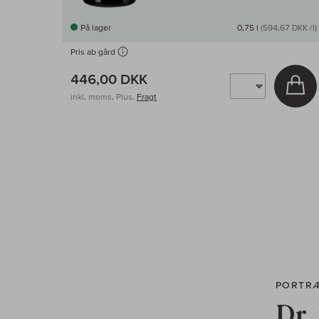
På lager
0,75 l
(594,67 DKK /l)
Pris ab gård
446,00 DKK
Læ
inkl. moms, Plus.
Fragt
PORTR
Dr.