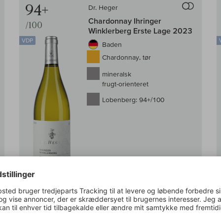
94+
Dr. Heger
Chardonnay Ihringer
/100
Winklerberg Erste Lage 2023
VDP
Baden
Chardonnay, tør
mineralsk
frugt-orienteret
Lobenberg:
94+/100
På lager
0,75 l
(293,33 DKK /l)
Kun
1×
stadig tilbage
Pris ab gård