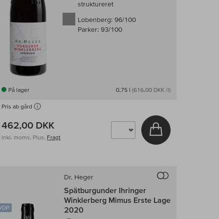
struktureret
Lobenberg:
96/100
Parker:
93/100
På lager
0,75 l
(616,00 DKK /l)
Pris ab gård
462,00 DKK
v
Læg i kurv
inkl. moms, Plus.
Fragt
enligningen af vin
Til sammenligni
Dr. Heger
Spätburgunder Ihringer
Winklerberg Mimus Erste Lage
VDP
2020