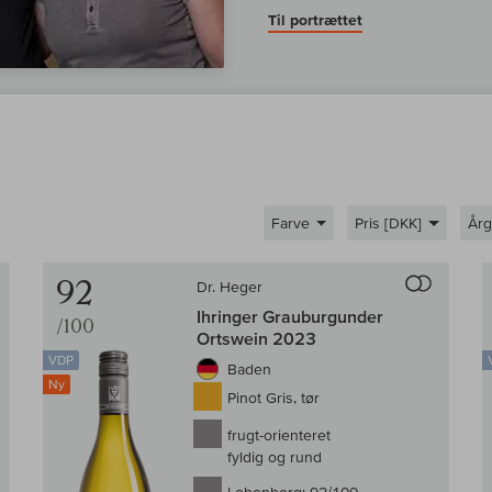
Til portrættet
Farve
Pris [DKK]
År
Til sammenligningen af vin
Til samm
92
Dr. Heger
Ihringer Grauburgunder
/100
Ortswein 2023
VDP
Baden
Ny
Pinot Gris, tør
frugt-orienteret
fyldig og rund