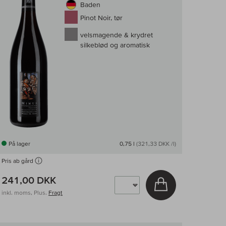
Baden
Pinot Noir, tør
velsmagende & krydret
silkeblød og aromatisk
På lager
0,75 l
(321,33 DKK /l)
Pris ab gård
241,00 DKK
v
Læg i kurv
inkl. moms, Plus.
Fragt
enligningen af vin
Til sammenligni