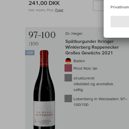
241,00 DKK
Læ
inkl. moms, Plus.
Fragt
97–100
Dr. Heger
Spätburgunder Ihringer
/100
Winklerberg Rappenecker
Großes Gewächs 2021
VDP
Baden
Pinot Noir, tør
struktureret
silkeblød og aromatisk
saftig
Lobenberg in Wiesbaden:
97–
100/100