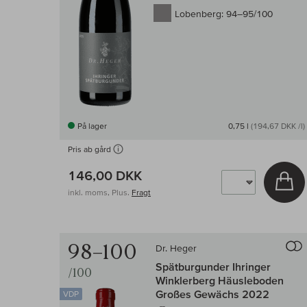
Lobenberg:
94–95/100
På lager
0,75 l
(194,67 DKK /l)
Pris ab gård
146,00 DKK
Læ
inkl. moms, Plus.
Fragt
98–100
Dr. Heger
Spätburgunder Ihringer
/100
Winklerberg Häusleboden
Großes Gewächs 2022
VDP