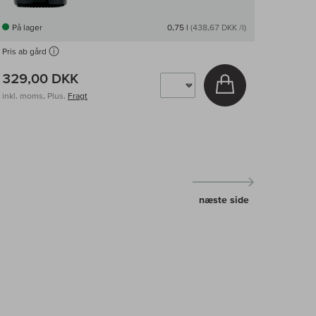
På lager
0,75 l
(438,67 DKK /l)
Pris ab gård
329,00 DKK
v
Læg i kurv
inkl. moms, Plus.
Fragt
næste side