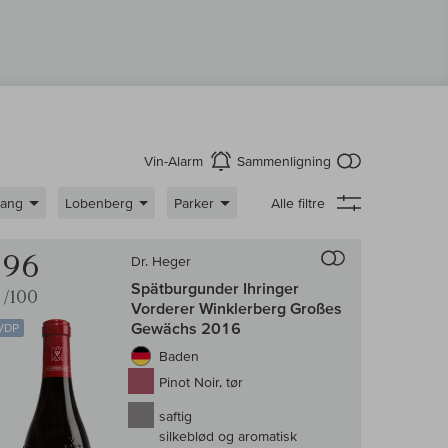
intet produkt 
Vin-Alarm
Sammenligning
aktiver
gang
Lobenberg
Parker
Alle filtre
enligningen af vin
Til sammenligni
96
Dr. Heger
Spätburgunder Ihringer
/100
Vorderer Winklerberg Großes
Gewächs 2016
VDP
Baden
Pinot Noir, tør
saftig
silkeblød og aromatisk