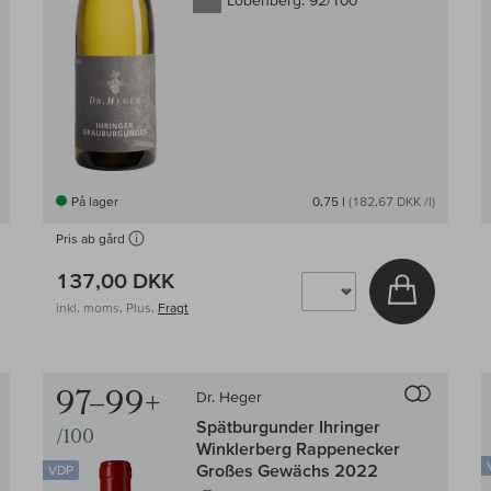
Lobenberg:
92/100
På lager
0,75 l
(182,67 DKK /l)
Pris ab gård
137,00 DKK
g i kurv
Læg i kur
inkl. moms, Plus.
Fragt
Til sammenligningen af vin
Til samm
97–99+
Dr. Heger
Spätburgunder Ihringer
/100
Winklerberg Rappenecker
Großes Gewächs 2022
VDP