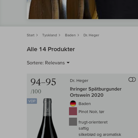
Start
Tyskland
Baden
Dr. Heger
Alle 14 Produkter
Sortere:
Relevans
94–95
Dr. Heger
Ihringer Spätburgunder
/100
Ortswein 2020
VDP
Baden
Pinot Noir, tør
frugt-orienteret
saftig
silkeblød og aromatisk