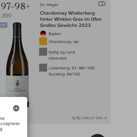
97–98+
Dr. Heger
Chardonnay Winklerberg
/100
hinter Winklen Gras im Ofen
Großes Gewächs 2023
VDP
Baden
Chardonnay, tør
fyldig og rund
mineralsk
Lobenberg:
97–98+/100
Suckling:
94/100
På lager
0,75 l
(490,67 DKK /l)
Pris ab gård