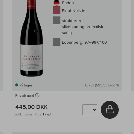
Baden
Pinot Noir, tør
struktureret
silkeblød og aromatisk
saftig
Lobenberg:
97–99+/100
På lager
0,75 l
(593,33 DKK /l)
Pris ab gård
445,00 DKK
g i kurv
Læg i kur
inkl. moms, Plus.
Fragt
Til sammenligningen af vin
Til samm