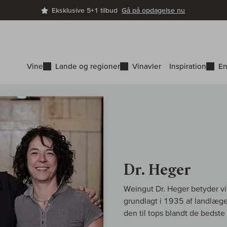
Eksklusive 5+1 tilbud
Gå på opdagelse nu
Vine
Lande og regioner
Vinavler
Inspiration
En
Dr. Heger
Weingut Dr. Heger betyder vi
grundlagt i 1935 af landlæg
den til tops blandt de bedste