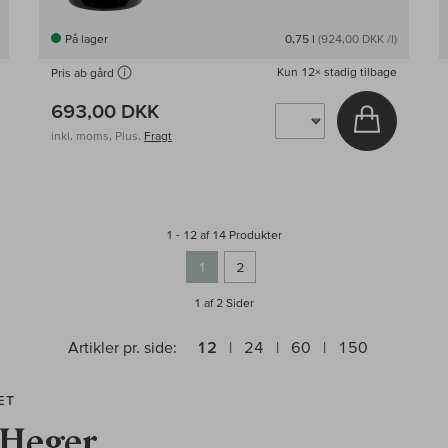
På lager
0,75 l
(924,00 DKK /l)
Kun
12×
stadig tilbage
Pris ab gård
693,00 DKK
g i kurv
Læg i kur
inkl. moms, Plus.
Fragt
1 - 12 af 14 Produkter
1
2
1 af 2
Sider
Artikler pr. side:
12
24
60
150
ÆT
 Heger