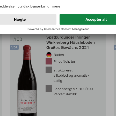
220,00 DKK
g i kurv
Læg i kur
inkl. moms, Plus.
Fragt
Til sammenligningen af vin
Til samm
97–100
Dr. Heger
Spätburgunder Ihringer
/100
Winklerberg Häusleboden
Großes Gewächs 2021
VDP
Baden
Pinot Noir, tør
struktureret
silkeblød og aromatisk
saftig
Lobenberg:
97–100/100
Parker:
94/100