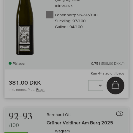
mineralsk
Lobenberg:
95–97/100
Suckling:
97/100
Galloni:
94/100
På lager
0,75 l
(508,00 DKK /l)
Kun
4×
stadig tilbage
381,00 DKK
Læg i 
inkl. moms, Plus.
Fragt
Til 
92–93
Bernhard Ott
Grüner Veltliner Am Berg 2025
/100
Wagram