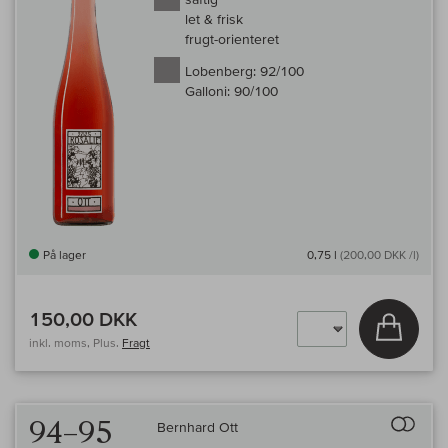
let & frisk
frugt-orienteret
Lobenberg:
92/100
Galloni:
90/100
På lager
0,75 l
(200,00 DKK /l)
150,00 DKK
Læg i 
inkl. moms, Plus.
Fragt
Til 
94–95
Bernhard Ott