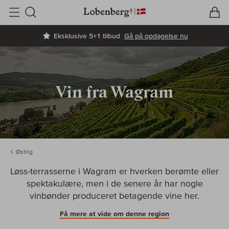
V
I
Søg
Eksklusive 5+1 tilbud
Gå på opdagelse nu
Vin fra Wagram
Østrig
Løss-terrasserne i Wagram er hverken berømte eller
spektakulære, men i de senere år har nogle
vinbønder produceret betagende vine her.
Få mere at vide om denne region