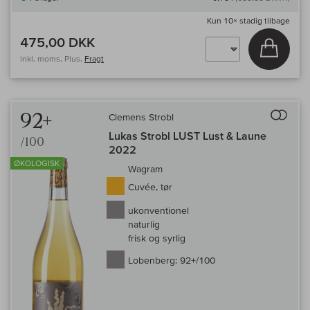
Kun
10×
stadig tilbage
475,00 DKK
Læg i 
inkl. moms, Plus.
Fragt
Til 
92+
Clemens Strobl
Lukas Strobl LUST Lust & Laune
/100
2022
ØKOLOGISK
Wagram
Cuvée, tør
ukonventionel
naturlig
frisk og syrlig
Lobenberg:
92+/100