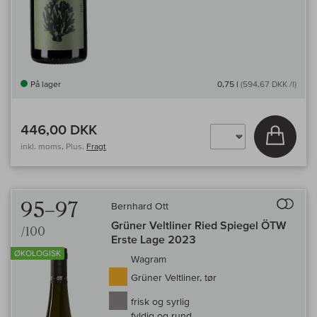
På lager
0,75 l
(594,67 DKK /l)
446,00 DKK
Læg i 
inkl. moms, Plus.
Fragt
Til 
95–97
Bernhard Ott
Grüner Veltliner Ried Spiegel ÖTW
/100
Erste Lage 2023
ØKOLOGISK
Wagram
Grüner Veltliner, tør
frisk og syrlig
fyldig og rund