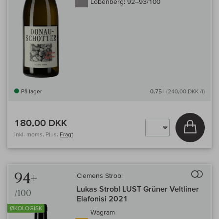
Lobenberg:
92–93/100
På lager
0,75 l
(240,00 DKK /l)
180,00 DKK
Læg i 
inkl. moms, Plus.
Fragt
Til 
94+
Clemens Strobl
Lukas Strobl LUST Grüner Veltliner
/100
Elafonisi 2021
ØKOLOGISK
Wagram