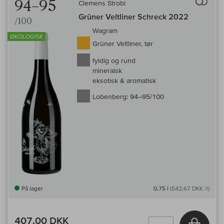
94–95
Clemens Strobl
Grüner Veltliner Schreck 2022
/100
Wagram
ØKOLOGISK
Grüner Veltliner, tør
fyldig og rund
mineralsk
eksotisk & aromatisk
Lobenberg:
94–95/100
På lager
0,75 l
(542,67 DKK /l)
407,00 DKK
Læg i 