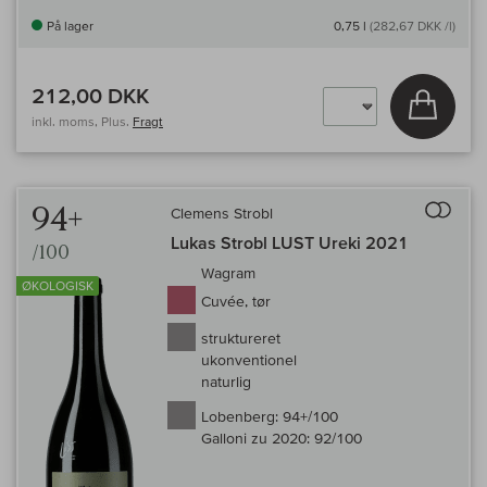
På lager
0,75 l
(282,67 DKK /l)
212,00 DKK
Læg i 
inkl. moms, Plus.
Fragt
Til 
94+
Clemens Strobl
Lukas Strobl LUST Ureki 2021
/100
Wagram
ØKOLOGISK
Cuvée, tør
struktureret
ukonventionel
naturlig
Lobenberg:
94+/100
Galloni zu 2020:
92/100