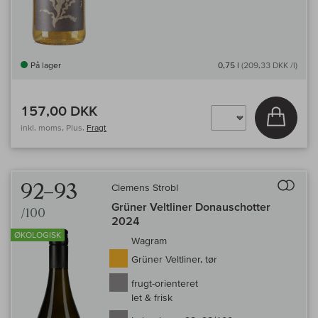
På lager
0,75 l
(209,33 DKK /l)
157,00 DKK
Læg i 
inkl. moms, Plus.
Fragt
Til 
92–93
Clemens Strobl
Grüner Veltliner Donauschotter
/100
2024
ØKOLOGISK
Wagram
Grüner Veltliner, tør
frugt-orienteret
let & frisk