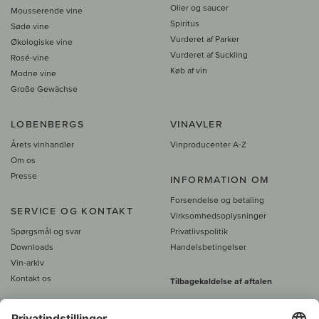
Olier og saucer
Mousserende vine
Spiritus
Søde vine
Vurderet af Parker
Økologiske vine
Vurderet af Suckling
Rosé-vine
Køb af vin
Modne vine
Große Gewächse
LOBENBERGS
VINAVLER
Årets vinhandler
Vinproducenter A-Z
Om os
Presse
INFORMATION OM
Forsendelse og betaling
SERVICE OG KONTAKT
Virksomhedsoplysninger
Spørgsmål og svar
Privatlivspolitik
Downloads
Handelsbetingelser
Vin-arkiv
Kontakt os
Tilbagekaldelse af aftalen
Alle priser er inkl. moms, plus 39