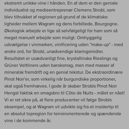
ekstremt unikke vine i hånden. En af dem er den geniale
individualist og medieentreprenør Clemens Strobl, som
blev tiltrukket af regionen på grund af de klimatiske
ligheder mellem Wagram og dens forbillede, Bourgogne.
Økologisk arbejde er lige så selvfølgeligt for ham som så
meget manuelt arbejde som muligt. Omhyggelig
udvælgelse i vinmarken, vinificering uden "make-up" - med
andre ord, for Strobl, unødvendige klaringsmidler.
Resultatet er usædvanligt fine, krystallinske Rieslings og
Grüner Veltliners uden baroksmag, men med masser af
mineralsk fremdrift og en genial tekstur. De ekstraordinære
Pinot Noir'er, som virkelig når burgundiske proportioner,
skal også fremhæves. I gode år skaber Strobls Pinot Noir
Hengst faktisk en smagsbro til Côte de Nuits - målet er nået!
Vi er ret sikre på, at flere producenter vil følge Strobls
eksempel, og at Wagram vil udvikle sig fra et insidertip til
en absolut topregion for terroirorienterede og spændende
vine i de kommende år.