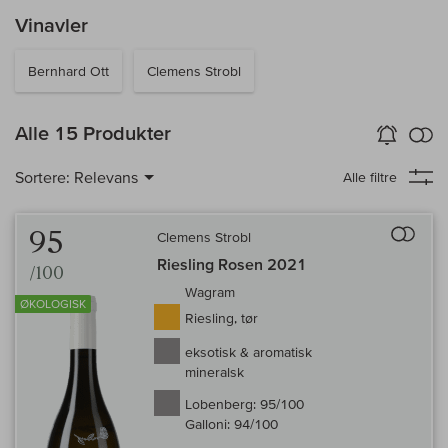
Vinavler
Bernhard Ott
Clemens Strobl
in
Alle 15 Produkter
Vin-Alarm
aktiver
Samm
Sortere:
Relevans
Alle filtre
Til 
95
Clemens Strobl
Riesling Rosen 2021
/100
Wagram
ØKOLOGISK
Riesling, tør
eksotisk & aromatisk
mineralsk
Lobenberg:
95/100
Galloni:
94/100