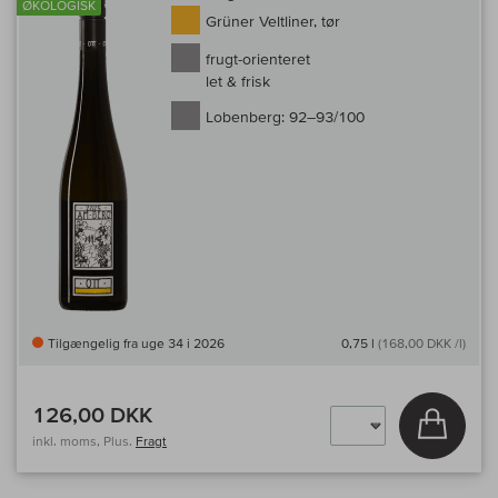
ØKOLOGISK
Grüner Veltliner, tør
frugt-orienteret
let & frisk
Lobenberg:
92–93/100
Tilgængelig fra uge 34 i 2026
0,75 l
(168,00 DKK /l)
126,00 DKK
Læg i 
inkl. moms, Plus.
Fragt