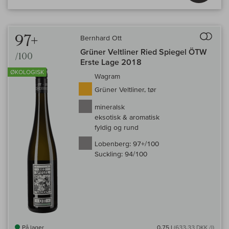
Til 
97+
Bernhard Ott
Grüner Veltliner Ried Spiegel ÖTW
/100
Erste Lage 2018
ØKOLOGISK
Wagram
Grüner Veltliner, tør
mineralsk
eksotisk & aromatisk
fyldig og rund
Lobenberg:
97+/100
Suckling:
94/100
På lager
0,75 l
(633,33 DKK /l)