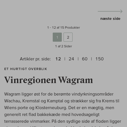
næste side
1 - 12 af 15 Produkter
1
2
1 af 2
Sider
Artikler pr. side:
12
24
60
150
ET HURTIGT OVERBLIK
Vinregionen Wagram
Wagram ligger øst for de berømte vindyrkningsområder
Wachau, Kremstal og Kamptal og strækker sig fra Krems til
Wiens porte og Klosterneuburg. Det er en mægtig, men
generelt ret flad bakkekæde med hovedsageligt
terrasserede vinmarker. På den sydlige side af floden ligger