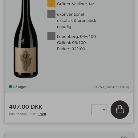
Grüner Veltliner, tør
ukonventionel
eksotisk & aromatisk
naturlig
Lobenberg:
94+/100
Galloni:
93/100
Parker:
92/100
På lager
0,75 l
(542,67 DKK /l)
407,00 DKK
Læg i 
inkl. moms, Plus.
Fragt
Til 