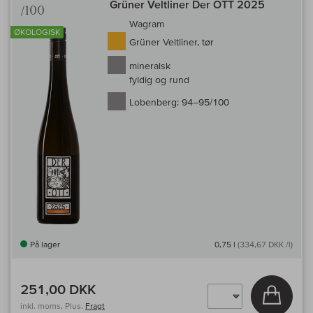
Grüner Veltliner Der OTT 2025
/100
Wagram
ØKOLOGISK
Grüner Veltliner, tør
mineralsk
fyldig og rund
Lobenberg:
94–95/100
På lager
0,75 l
(334,67 DKK /l)
251,00 DKK
Læg i 
inkl. moms, Plus.
Fragt