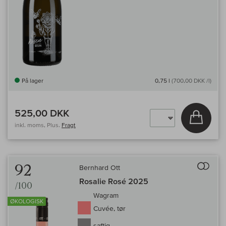
På lager
0,75 l
(700,00 DKK /l)
525,00 DKK
Læg i 
inkl. moms, Plus.
Fragt
Til 
92
Bernhard Ott
Rosalie Rosé 2025
/100
Wagram
ØKOLOGISK
Cuvée, tør
saftig