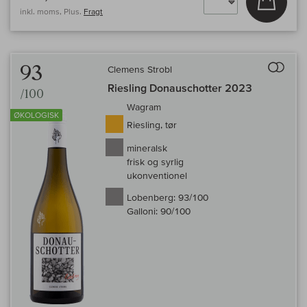
inkl. moms, Plus.
Fragt
Til 
93
Clemens Strobl
Riesling Donauschotter 2023
/100
Wagram
ØKOLOGISK
Riesling, tør
mineralsk
frisk og syrlig
ukonventionel
Lobenberg:
93/100
Galloni:
90/100