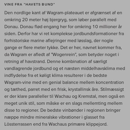
VINE FRA "HAVETS BUND"
Den nordlige kant af Wagram-plateauet er afgrænset af en
omkring 20 meter høj bjergryg, som løber parallelt med
Donau. Donau flød engang her for omkring 10 millioner år
siden. Derfor har vi ret komplekse jordbundsformationer fra
forhistoriske marine aflejringer med løsslag, der nogle
gange er flere meter tykke. Det er her, navnet kommer fra,
da Wagram er afledt af "Wogenrein", som betyder noget i
retning af havstrand. Denne kombination af særligt
vandlagrende jordbund og et næsten middelhavsklima med
indflydelse fra et køligt klima resulterer i de bedste
Wagram-vine med en genial balance mellem koncentration
og tæthed, parret med en frisk, krystallinsk åre. Stilmæssigt
er der klare paralleller til Wachau og Kremstal, men også en
meget unik stil, som måske er en slags mellemting mellem
disse to regioner. De bedste vinbønder i regionen bringer
næppe mindre mineralske vibrationer i glasset fra
Lössterrassen end fra Wachaus primære klippejord.