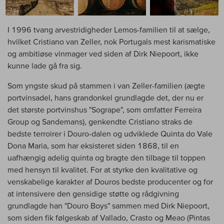
I 1996 tvang arvestridigheder Lemos-familien til at sælge,
hvilket Cristiano van Zeller, nok Portugals mest karismatiske
og ambitiøse vinmager ved siden af Dirk Niepoort, ikke
kunne lade gå fra sig.
Som yngste skud på stammen i van Zeller-familien (ægte
portvinsadel, hans grandonkel grundlagde det, der nu er
det største portvinshus "Sogrape", som omfatter Ferreira
Group og Sandemans), genkendte Cristiano straks de
bedste terroirer i Douro-dalen og udviklede Quinta do Vale
Dona Maria, som har eksisteret siden 1868, til en
uafhængig adelig quinta og bragte den tilbage til toppen
med hensyn til kvalitet. For at styrke den kvalitative og
venskabelige karakter af Douros bedste producenter og for
at intensivere den gensidige støtte og rådgivning
grundlagde han "Douro Boys" sammen med Dirk Niepoort,
som siden fik følgeskab af Vallado, Crasto og Meao (Pintas