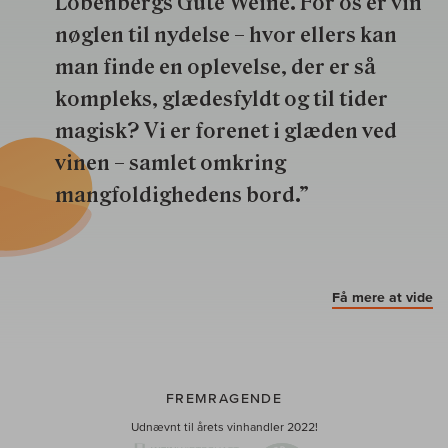
Lobenbergs Gute Weine. For os er vin
nøglen til nydelse – hvor ellers kan
man finde en oplevelse, der er så
kompleks, glædesfyldt og til tider
magisk? Vi er forenet i glæden ved
vinen – samlet omkring
mangfoldighedens bord.”
Få mere at vide
FREMRAGENDE
Udnævnt til årets vinhandler 2022!