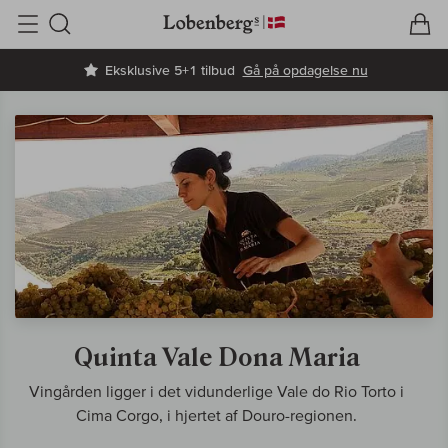
V
I
Søg
Eksklusive 5+1 tilbud
Gå på opdagelse nu
Quinta Vale Dona Maria
Vingården ligger i det vidunderlige Vale do Rio Torto i
Cima Corgo, i hjertet af Douro-regionen.