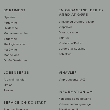
SORTIMENT
EN OPDAGELSE, DER ER
VÆRD AT GØRE
Nye vine
Vinklub og Grand Cru-klub
Røde vine
Vinpakker
Hvide vine
Olier og saucer
Mousserende vine
Spiritus
Søde vine
Vurderet af Parker
Økologiske vine
Vurderet af Suckling
Rosé-vine
Køb af vin
Modne vine
Große Gewächse
LOBENBERGS
VINAVLER
Årets vinhandler
Vinproducenter A-Z
Om os
Presse
INFORMATION OM
Forsendelse og betaling
SERVICE OG KONTAKT
Virksomhedsoplysninger
Spørgsmål og svar
Privatlivspolitik