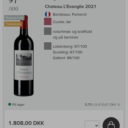
97
Chateau L’Evangile 2021
/100
Bordeaux, Pomerol
Begrænset
Cuvée, tør
Trækasse
voluminøs og kraftfuld
rig på tanniner
Lobenberg:
97/100
Suckling:
97/100
Galloni:
96/100
På lager
0,75 l
(2.410,67 DKK /l)
1.808,00 DKK
Læg i 