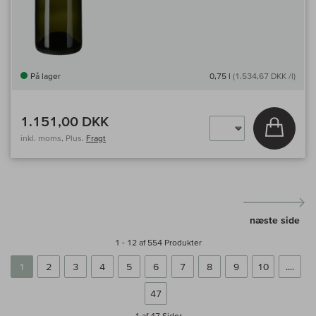
På lager
0,75 l
(1.534,67 DKK /l)
1.151,00 DKK
Læg i 
inkl. moms, Plus.
Fragt
næste side
1 - 12 af 554 Produkter
1
2
3
4
5
6
7
8
9
10
....
47
1 af 47
Sider