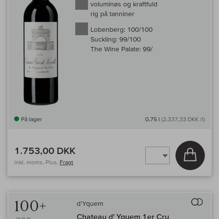
voluminøs og kraftfuld
rig på tanniner
Lobenberg:
100/100
Suckling:
99/100
The Wine Palate:
99/
På lager
0,75 l
(2.337,33 DKK /l)
1.753,00 DKK
Læg i 
inkl. moms, Plus.
Fragt
Til 
100+
d'Yquem
Chateau d' Yquem 1er Cru