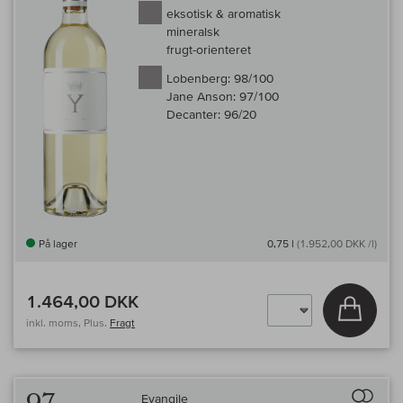
eksotisk & aromatisk
mineralsk
frugt-orienteret
Lobenberg:
98/100
Jane Anson:
97/100
Decanter:
96/20
På lager
0,75 l
(1.952,00 DKK /l)
1.464,00 DKK
Læg i 
inkl. moms, Plus.
Fragt
Til 
Evangile