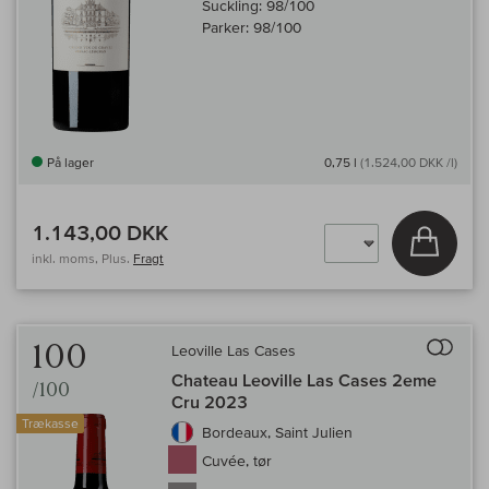
Suckling:
98/100
Parker:
98/100
På lager
0,75 l
(1.524,00 DKK /l)
1.143,00 DKK
Læg i 
inkl. moms, Plus.
Fragt
Til 
100
Leoville Las Cases
Chateau Leoville Las Cases 2eme
/100
Cru 2023
Trækasse
Bordeaux, Saint Julien
Cuvée, tør