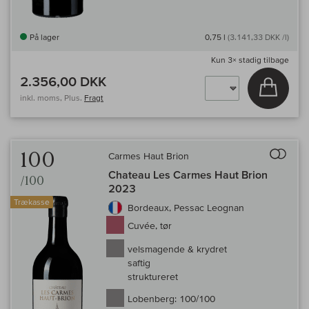
På lager
0,75 l
(3.141,33 DKK /l)
Kun
3×
stadig tilbage
2.356,00 DKK
Læg i 
inkl. moms, Plus.
Fragt
Til 
100
Carmes Haut Brion
Chateau Les Carmes Haut Brion
/100
2023
Trækasse
Bordeaux, Pessac Leognan
Cuvée, tør
velsmagende & krydret
saftig
struktureret
Lobenberg:
100/100