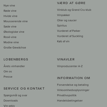
VÆRD AT GØRE
Nye vine
Vinklub og Grand Cru-klub
Røde vine
Vinpakker
Hvide vine
Olier og saucer
Mousserende vine
Spiritus
Søde vine
Vurderet af Parker
Økologiske vine
Vurderet af Suckling
Rosé-vine
Køb af vin
Modne vine
Große Gewächse
LOBENBERGS
VINAVLER
Årets vinhandler
Vinproducenter A-Z
Om os
Presse
INFORMATION OM
Forsendelse og betaling
SERVICE OG KONTAKT
Virksomhedsoplysninger
Spørgsmål og svar
Privatlivspolitik
Downloads
Handelsbetingelser
Vin-arkiv