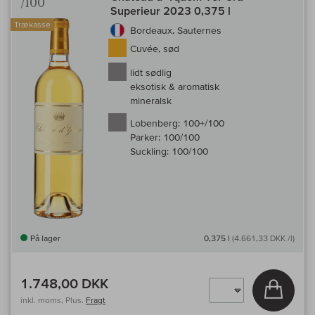
/100
Superieur 2023 0,375 l
Trækasse
Bordeaux, Sauternes
Cuvée, sød
lidt sødlig
eksotisk & aromatisk
mineralsk
Lobenberg:
100+/100
Parker:
100/100
Suckling:
100/100
På lager
0,375 l
(4.661,33 DKK /l)
1.748,00 DKK
Læg i 
inkl. moms, Plus.
Fragt