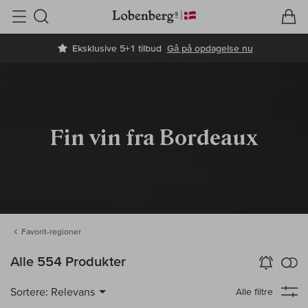
V
I
Søg
Eksklusive 5+1 tilbud
Gå på opdagelse nu
Fin vin fra Bordeaux
Favorit-regioner
in
Alle 554 Produkter
Vin-Alarm
aktiver
Samm
Sortere:
Relevans
Alle filtre