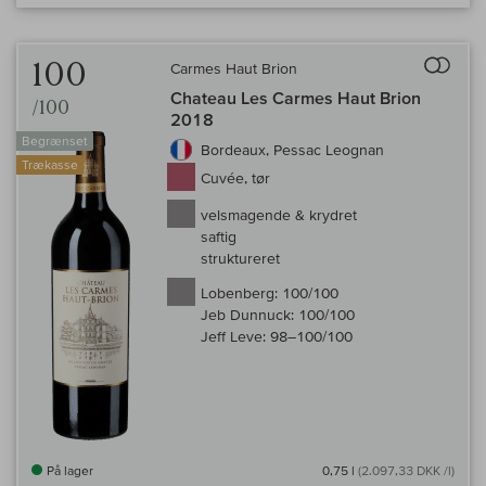
Til 
100
Carmes Haut Brion
Chateau Les Carmes Haut Brion
/100
2018
Begrænset
Bordeaux, Pessac Leognan
Trækasse
Cuvée, tør
velsmagende & krydret
saftig
struktureret
Lobenberg:
100/100
Jeb Dunnuck:
100/100
Jeff Leve:
98–100/100
På lager
0,75 l
(2.097,33 DKK /l)