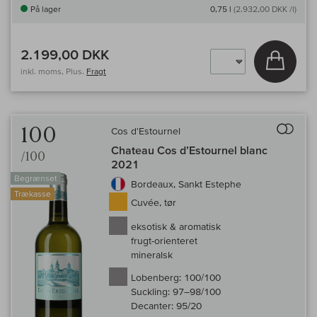
På lager
0,75 l
(2.932,00 DKK /l)
2.199,00 DKK
Læg i 
inkl. moms, Plus.
Fragt
Til 
100
Cos d'Estournel
Chateau Cos d’Estournel blanc
/100
2021
Begrænset
Bordeaux, Sankt Estephe
Trækasse
Cuvée, tør
eksotisk & aromatisk
frugt-orienteret
mineralsk
Lobenberg:
100/100
Suckling:
97–98/100
Decanter:
95/20