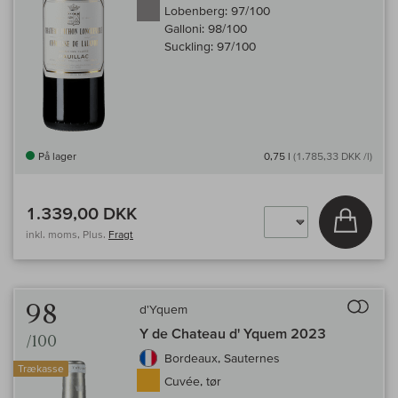
Lobenberg:
97/100
Galloni:
98/100
Suckling:
97/100
På lager
0,75 l
(1.785,33 DKK /l)
1.339,00 DKK
Læg i 
inkl. moms, Plus.
Fragt
Til 
98
d'Yquem
Y de Chateau d' Yquem 2023
/100
Bordeaux, Sauternes
Trækasse
Cuvée, tør