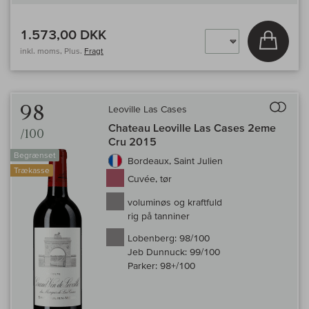
1.573,00 DKK
Læg i 
inkl. moms, Plus.
Fragt
Til 
98
Leoville Las Cases
Chateau Leoville Las Cases 2eme
/100
Cru 2015
Begrænset
Bordeaux, Saint Julien
Trækasse
Cuvée, tør
voluminøs og kraftfuld
rig på tanniner
Lobenberg:
98/100
Jeb Dunnuck:
99/100
Parker:
98+/100