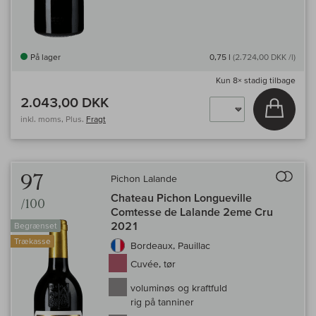
På lager
0,75 l
(2.724,00 DKK /l)
Kun
8×
stadig tilbage
2.043,00 DKK
Læg i 
inkl. moms, Plus.
Fragt
Til 
97
Pichon Lalande
Chateau Pichon Longueville
/100
Comtesse de Lalande 2eme Cru
2021
Begrænset
Trækasse
Bordeaux, Pauillac
Cuvée, tør
voluminøs og kraftfuld
rig på tanniner