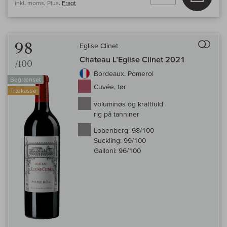
inkl. moms, Plus.
Fragt
Til 
98
Eglise Clinet
Chateau L’Eglise Clinet 2021
/100
Bordeaux, Pomerol
Begrænset
Cuvée, tør
Trækasse
voluminøs og kraftfuld
rig på tanniner
Lobenberg:
98/100
Suckling:
99/100
Galloni:
96/100