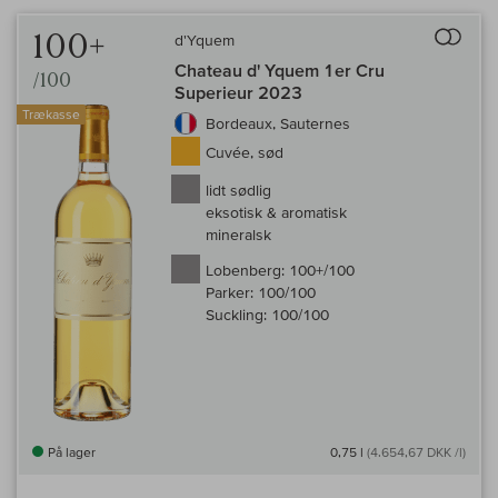
Til 
100+
d'Yquem
Chateau d' Yquem 1er Cru
/100
Superieur 2023
Trækasse
Bordeaux, Sauternes
Cuvée, sød
lidt sødlig
eksotisk & aromatisk
mineralsk
Lobenberg:
100+/100
Parker:
100/100
Suckling:
100/100
På lager
0,75 l
(4.654,67 DKK /l)