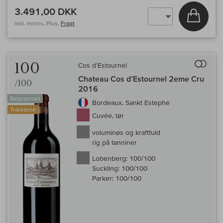
3.491,00 DKK
Læg i 
inkl. moms, Plus.
Fragt
Til 
100
Cos d'Estournel
Chateau Cos d’Estournel 2eme Cru
/100
2016
Begrænset
Bordeaux, Sankt Estephe
Trækasse
Cuvée, tør
voluminøs og kraftfuld
rig på tanniner
Lobenberg:
100/100
Suckling:
100/100
Parker:
100/100