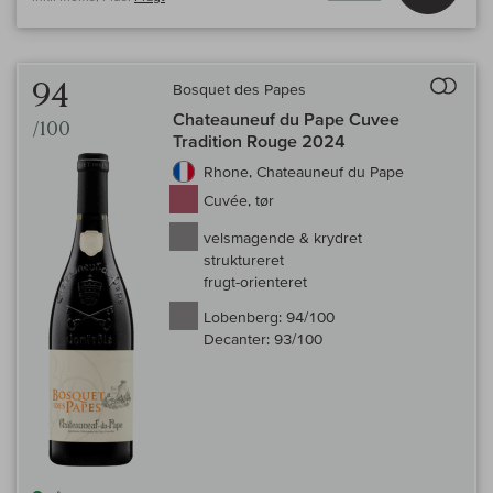
Til 
94
Bosquet des Papes
Chateauneuf du Pape Cuvee
/100
Tradition Rouge 2024
Rhone, Chateauneuf du Pape
Cuvée, tør
velsmagende & krydret
struktureret
frugt-orienteret
Lobenberg:
94/100
Decanter:
93/100