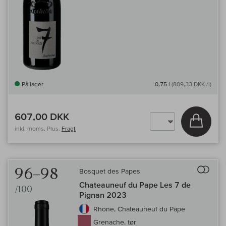
På lager
0,75 l
(809,33 DKK /l)
607,00 DKK
Læg i 
inkl. moms, Plus.
Fragt
Til 
96–98
Bosquet des Papes
Chateauneuf du Pape Les 7 de
/100
Pignan 2023
Rhone, Chateauneuf du Pape
Grenache, tør