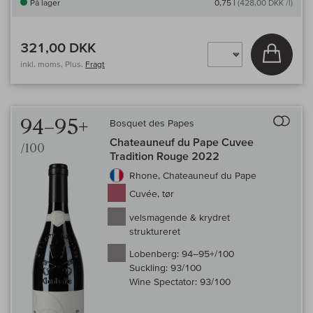
På lager
0,75 l
(428,00 DKK /l)
321,00 DKK
Læg i 
inkl. moms, Plus.
Fragt
Til 
94–95+
Bosquet des Papes
Chateauneuf du Pape Cuvee
/100
Tradition Rouge 2022
Rhone, Chateauneuf du Pape
Cuvée, tør
velsmagende & krydret
struktureret
Lobenberg:
94–95+/100
Suckling:
93/100
Wine Spectator:
93/100