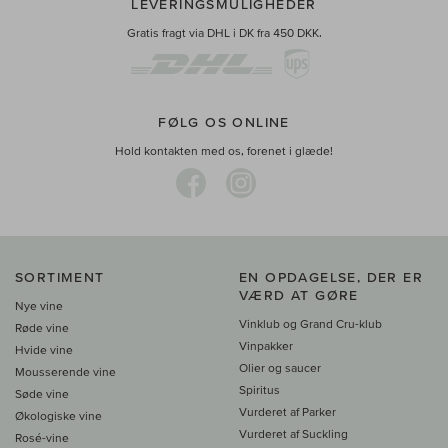
LEVERINGSMULIGHEDER
Gratis fragt via DHL i DK fra 450 DKK.
FØLG OS ONLINE
Hold kontakten med os, forenet i glæde!
SORTIMENT
EN OPDAGELSE, DER ER
VÆRD AT GØRE
Nye vine
Vinklub og Grand Cru-klub
Røde vine
Vinpakker
Hvide vine
Olier og saucer
Mousserende vine
Spiritus
Søde vine
Vurderet af Parker
Økologiske vine
Vurderet af Suckling
Rosé-vine