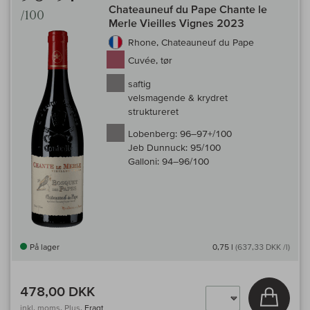
Chateauneuf du Pape Chante le
/100
Merle Vieilles Vignes 2023
Rhone, Chateauneuf du Pape
Cuvée, tør
saftig
velsmagende & krydret
struktureret
Lobenberg:
96–97+/100
Jeb Dunnuck:
95/100
Galloni:
94–96/100
På lager
0,75 l
(637,33 DKK /l)
478,00 DKK
Læg i 
inkl. moms, Plus.
Fragt