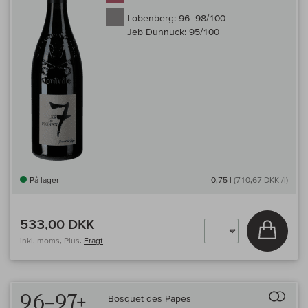
Lobenberg:
96–98/100
Jeb Dunnuck:
95/100
På lager
0,75 l
(710,67 DKK /l)
533,00 DKK
Læg i 
inkl. moms, Plus.
Fragt
Til 
96–97+
Bosquet des Papes