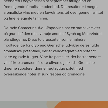
nedbøren i begyndelsen af september muliggjort en
fremragende fenolisk modenhed. Det resulterer i meget
aromatiske vine med en farveintensitet over gennemsnittet
og fine, elegante tanniner.
De røde Châteauneuf-du-Pape-vine har en stærk karakter
på grund af den relativt høje andel af Syrah og Mourvèdre i
blandingerne. Disse to druesorter, som er mindre
modtagelige for dryp end Grenache, udvikler deres fulde
aromatiske potentiale, der er kendetegnet ved noter af
sorte og røde frugter. Vine fra parceller, der høstes senere,
vil afsløre aromaer af sorte oliven og lakrids. Grenache-
druerne supplerer denne frugtagtige palet med
overraskende noter af surkirsebær og grenadine.