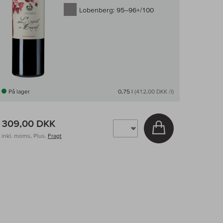
Lobenberg:
95–96+/100
På lager
0,75 l
(412,00 DKK /l)
309,00 DKK
v
Læg i kurv
inkl. moms, Plus.
Fragt