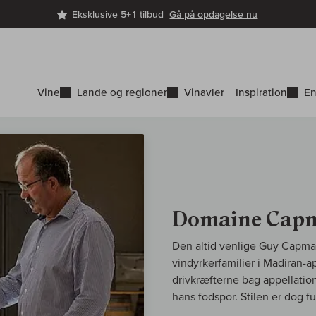
Eksklusive 5+1 tilbud
Gå på opdagelse nu
Vine
Lande og regioner
Vinavler
Inspiration
En
Domaine Capm
Den altid venlige Guy Capmar
vindyrkerfamilier i Madiran-a
drivkræfterne bag appellation
hans fodspor. Stilen er dog 