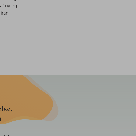
af ny eg
iran.
lse,
n