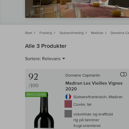
Start
Frankrig
Sydvestfrankrig
Madiran
Domaine Ca
Alle 3 Produkter
Sortere:
Relevans
92
Domaine Capmartin
Madiran Les Vieilles Vignes
/100
2020
ØKOLOGISK
Südwestfrankreich, Madiran
Cuvée, tør
voluminøs og kraftfuld
rig på tanniner
frugt-orienteret