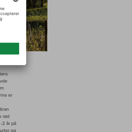
Hans
avde
om
ine er
diran
k rød
-2 år på
urter og