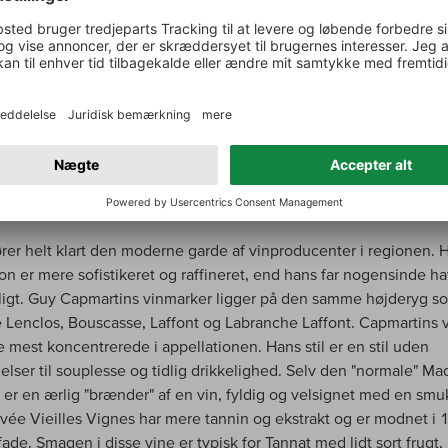
ører helt klart den moderne garde af vinproducenter i regionen. 
tion er mere sofistikeret og raffineret, end hans far nogensinde h
ligt. Guy Capmartins vinmarker ligger på den samme højderyg s
 Lenclos, Bouscasse, Laffont og Labranche Laffont. Capmartins v
e mest koncentrerede i appellationen. Hans stil er en stil uden
lser til souplesse og tidlig drikkelighed. Selv den "normale" Ma
n er en ærlig "brænder" af en vin, fyldig og velsignet med en smu
uvée Vieilles Vignes har mere tannin og ekstrakt og er modnet i 1
ade. Smagen i disse vine er typisk for Tannat med lidt sort frugt, 