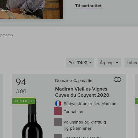
Til portrættet
pmartin
Pris [DKK]
Årgang
Lobe
Til sammenligningen af vin
Til samm
94
Domaine Capmartin
Madiran Vieilles Vignes
/100
Cuvee du Couvent 2020
ØKOLOGISK
Südwestfrankreich, Madiran
Tannat, tør
voluminøs og kraftfuld
rig på tanniner