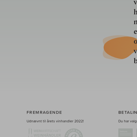
v
h
n
e
o
b
FREMRAGENDE
BETALI
Udnævnt til årets vinhandler 2022!
Du har valge