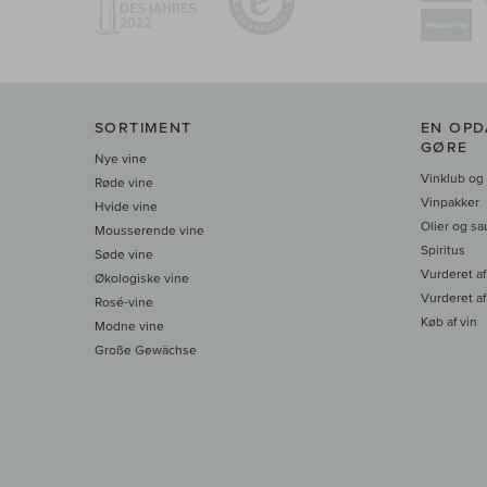
SORTIMENT
EN OPD
GØRE
Nye vine
Vinklub og
Røde vine
Vinpakker
Hvide vine
Olier og sa
Mousserende vine
Spiritus
Søde vine
Vurderet af
Økologiske vine
Vurderet af
Rosé-vine
Køb af vin
Modne vine
Große Gewächse