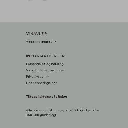
VINAVLER
Vinproducenter A-Z
INFORMATION OM
Forsendelse og betaling
Virksomhedsoplysninger
Privatlivspolitik
Handelsbetingelser
Tilbagekaldelse af aftalen
Alle priser er inkl. moms, plus 39 DKK i fragt
- fra
450 DKK gratis fragt