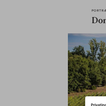
PORTR
Dom