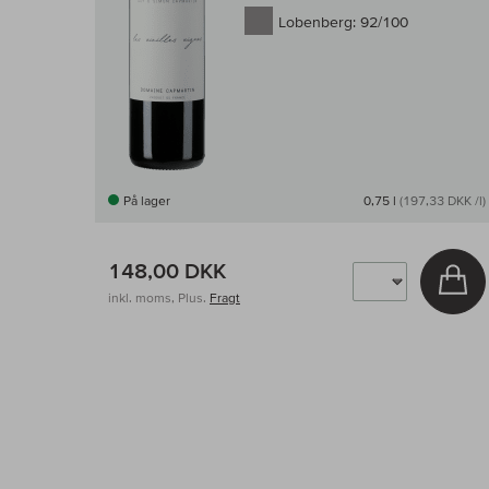
Lobenberg:
92/100
På lager
0,75 l
(197,33 DKK /l)
148,00 DKK
Læ
inkl. moms, Plus.
Fragt