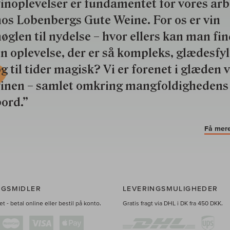
inoplevelser er fundamentet for vores ar
os Lobenbergs Gute Weine. For os er vin
øglen til nydelse – hvor ellers kan man fi
n oplevelse, der er så kompleks, glædesfy
g til tider magisk? Vi er forenet i glæden 
vinen – samlet omkring mangfoldighedens
ord.”
Få mere
NGSMIDLER
LEVERINGSMULIGHEDER
t - betal online eller bestil på konto.
Gratis fragt via DHL i DK fra 450 DKK.