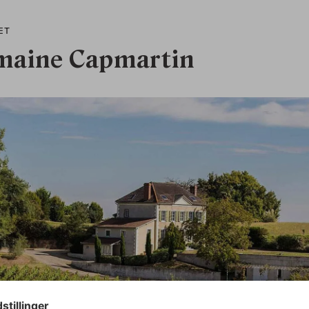
ÆT
aine Capmartin