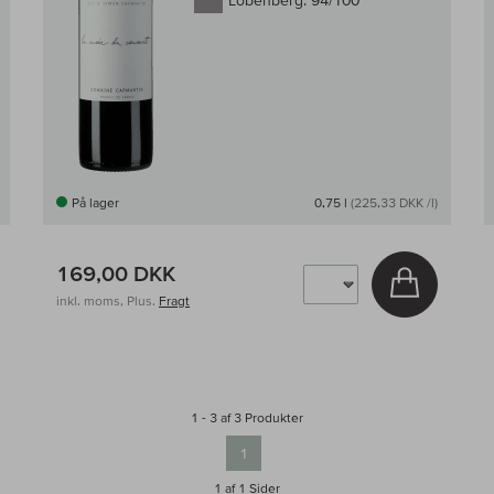
Lobenberg:
94/100
På lager
0,75 l
(225,33 DKK /l)
169,00 DKK
g i kurv
Læg i kur
inkl. moms, Plus.
Fragt
1 - 3 af 3 Produkter
1
1 af 1
Sider