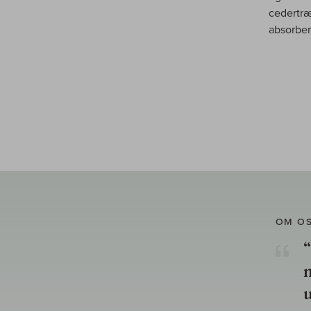
cedertræ
absorber
OM O
“
u