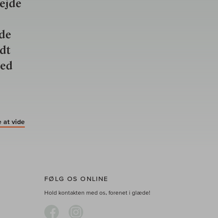
bejde
nde
ldt
ved
 at vide
FØLG OS ONLINE
Hold kontakten med os, forenet i glæde!