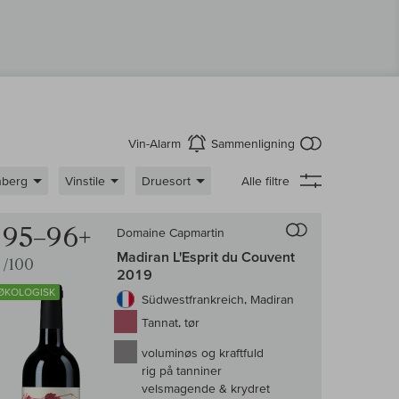
intet produkt 
Vin-Alarm
Sammenligning
aktiver
nberg
Vinstile
Druesort
Alle filtre
enligningen af vin
Til sammenligni
95–96+
Domaine Capmartin
Madiran L'Esprit du Couvent
/100
2019
ØKOLOGISK
Südwestfrankreich, Madiran
Tannat, tør
voluminøs og kraftfuld
rig på tanniner
velsmagende & krydret