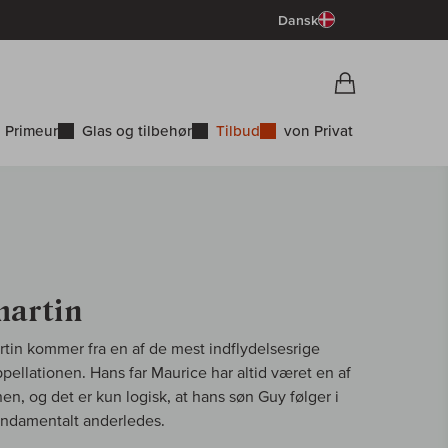
Dansk
Vorschau War
Indkøbskurv
 Primeur
Glas og tilbehør
Tilbud
von Privat
artin
tin kommer fra en af de mest indflydelsesrige
ppellationen. Hans far Maurice har altid været en af
en, og det er kun logisk, at hans søn Guy følger i
fundamentalt anderledes.