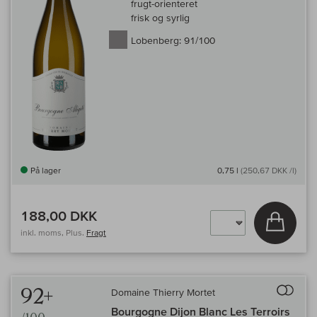
frugt-orienteret
frisk og syrlig
Lobenberg:
91/100
På lager
0,75 l
(250,67 DKK /l)
188,00 DKK
Læg i 
inkl. moms, Plus.
Fragt
Til 
92+
Domaine Thierry Mortet
Bourgogne Dijon Blanc Les Terroirs