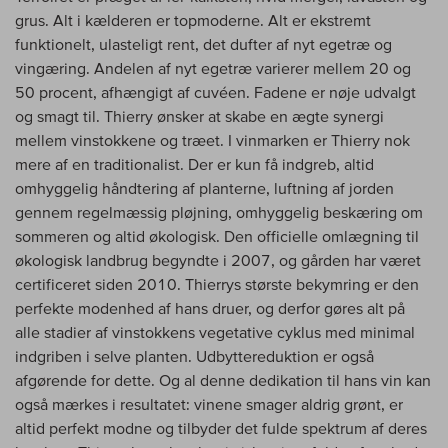
grus. Alt i kælderen er topmoderne. Alt er ekstremt
funktionelt, ulasteligt rent, det dufter af nyt egetræ og
vingæring. Andelen af nyt egetræ varierer mellem 20 og
50 procent, afhængigt af cuvéen. Fadene er nøje udvalgt
og smagt til. Thierry ønsker at skabe en ægte synergi
mellem vinstokkene og træet. I vinmarken er Thierry nok
mere af en traditionalist. Der er kun få indgreb, altid
omhyggelig håndtering af planterne, luftning af jorden
gennem regelmæssig pløjning, omhyggelig beskæring om
sommeren og altid økologisk. Den officielle omlægning til
økologisk landbrug begyndte i 2007, og gården har været
certificeret siden 2010. Thierrys største bekymring er den
perfekte modenhed af hans druer, og derfor gøres alt på
alle stadier af vinstokkens vegetative cyklus med minimal
indgriben i selve planten. Udbyttereduktion er også
afgørende for dette. Og al denne dedikation til hans vin kan
også mærkes i resultatet: vinene smager aldrig grønt, er
altid perfekt modne og tilbyder det fulde spektrum af deres