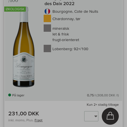
/100
des Daix 2022
ØKOLOGISK
Bourgogne, Cote de Nuits
Chardonnay, tør
mineralsk
let & frisk
frugt-orienteret
Lobenberg:
92+/100
På lager
0,75 l
(308,00 DKK /l)
Kun
2×
stadig tilbage
231,00 DKK
Læg i 
inkl. moms, Plus.
Fragt