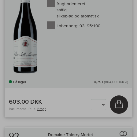
frugt-orienteret
saftig
silkeblød og aromatisk
Lobenberg:
93–95/100
På lager
0,75 l
(804,00 DKK /l)
603,00 DKK
Læg i 
inkl. moms, Plus.
Fragt
Til 
92
Domaine Thierry Mortet