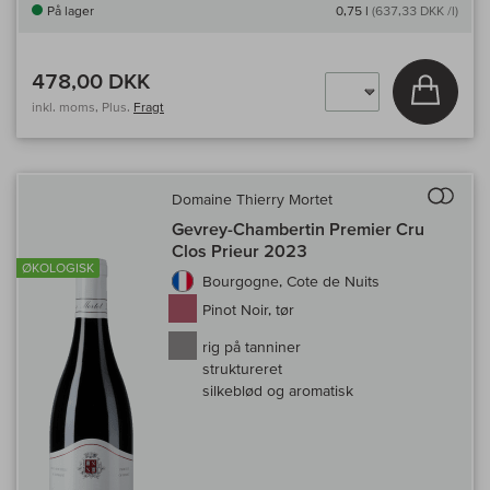
På lager
0,75 l
(637,33 DKK /l)
478,00 DKK
Læg i 
inkl. moms, Plus.
Fragt
Til 
Domaine Thierry Mortet
Gevrey-Chambertin Premier Cru
Clos Prieur 2023
ØKOLOGISK
Bourgogne, Cote de Nuits
Pinot Noir, tør
rig på tanniner
struktureret
silkeblød og aromatisk