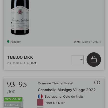
På lager
0,75 l
(250,67 DKK /l)
188,00 DKK
Læg i 
inkl. moms, Plus.
Fragt
Til 
93–95
Domaine Thierry Mortet
Chambolle-Musigny Village 2022
/100
Bourgogne, Cote de Nuits
ØKOLOGISK
Pinot Noir, tør
Begrænset