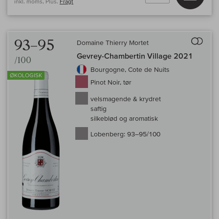
inkl. moms, Plus.
Fragt
Til 
93–95
Domaine Thierry Mortet
Gevrey-Chambertin Village 2021
/100
Bourgogne, Cote de Nuits
ØKOLOGISK
Pinot Noir, tør
velsmagende & krydret
saftig
silkeblød og aromatisk
Lobenberg:
93–95/100