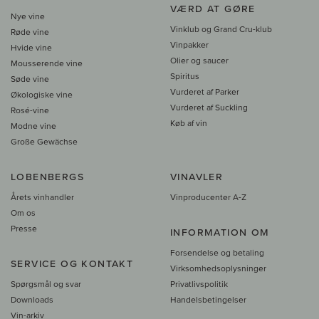
VÆRD AT GØRE
Nye vine
Vinklub og Grand Cru-klub
Røde vine
Vinpakker
Hvide vine
Olier og saucer
Mousserende vine
Spiritus
Søde vine
Vurderet af Parker
Økologiske vine
Vurderet af Suckling
Rosé-vine
Køb af vin
Modne vine
Große Gewächse
LOBENBERGS
VINAVLER
Årets vinhandler
Vinproducenter A-Z
Om os
Presse
INFORMATION OM
Forsendelse og betaling
SERVICE OG KONTAKT
Virksomhedsoplysninger
Spørgsmål og svar
Privatlivspolitik
Downloads
Handelsbetingelser
Vin-arkiv