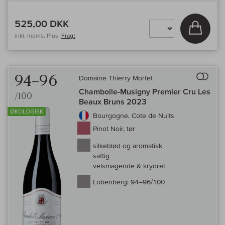
525,00 DKK
Læg i 
inkl. moms, Plus.
Fragt
Til 
94–96
Domaine Thierry Mortet
Chambolle-Musigny Premier Cru Les
/100
Beaux Bruns 2023
ØKOLOGISK
Bourgogne, Cote de Nuits
Pinot Noir, tør
silkeblød og aromatisk
saftig
velsmagende & krydret
Lobenberg:
94–96/100