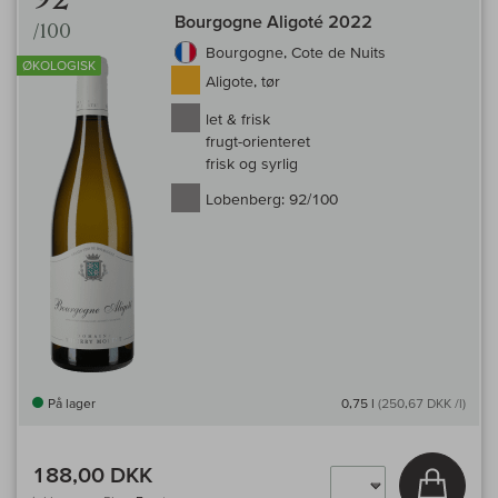
Bourgogne Aligoté 2022
/100
Bourgogne, Cote de Nuits
ØKOLOGISK
Aligote, tør
let & frisk
frugt-orienteret
frisk og syrlig
Lobenberg:
92/100
På lager
0,75 l
(250,67 DKK /l)
188,00 DKK
Læg i 