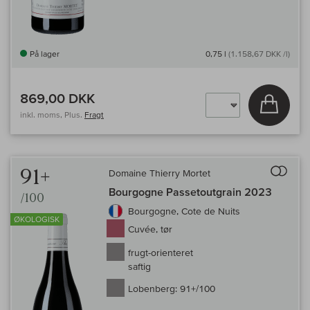
På lager
0,75 l
(1.158,67 DKK /l)
869,00 DKK
Læg i 
inkl. moms, Plus.
Fragt
Til 
91+
Domaine Thierry Mortet
Bourgogne Passetoutgrain 2023
/100
Bourgogne, Cote de Nuits
ØKOLOGISK
Cuvée, tør
frugt-orienteret
saftig
Lobenberg:
91+/100