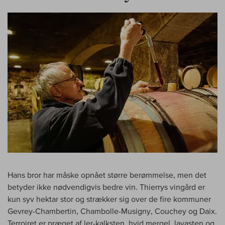
Hans bror har måske opnået større berømmelse, men det
betyder ikke nødvendigvis bedre vin. Thierrys vingård er
kun syv hektar stor og strækker sig over de fire kommuner
Gevrey-Chambertin, Chambolle-Musigny, Couchey og Daix.
Terroiret er præget af ler-kalksten, hvid mergel, lavasten og