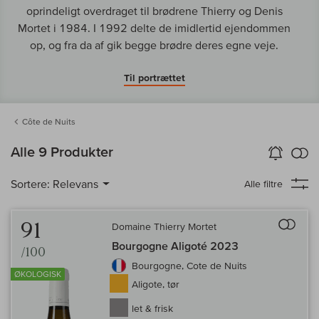
oprindeligt overdraget til brødrene Thierry og Denis
Mortet i 1984. I 1992 delte de imidlertid ejendommen
op, og fra da af gik begge brødre deres egne veje.
Til portrættet
Côte de Nuits
in
Alle 9 Produkter
Vin-Alarm
aktiver
Samm
Sortere:
Relevans
Alle filtre
Til 
91
Domaine Thierry Mortet
Bourgogne Aligoté 2023
/100
Bourgogne, Cote de Nuits
ØKOLOGISK
Aligote, tør
let & frisk