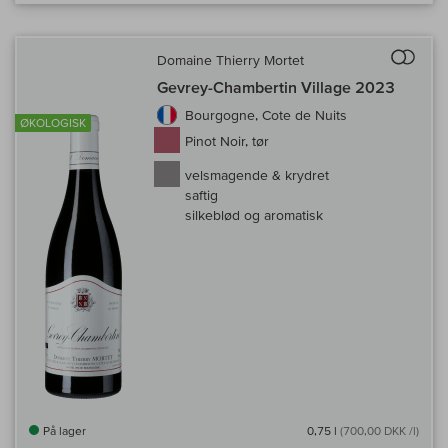
Til 
Domaine Thierry Mortet
Gevrey-Chambertin Village 2023
Bourgogne, Cote de Nuits
ØKOLOGISK
Pinot Noir, tør
velsmagende & krydret
saftig
silkeblød og aromatisk
På lager
0,75 l
(700,00 DKK /l)