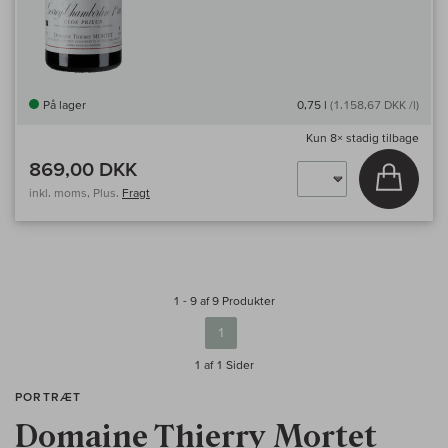
På lager
0,75 l
(1.158,67 DKK /l)
Kun
8×
stadig tilbage
869,00 DKK
Læg i 
inkl. moms, Plus.
Fragt
1 - 9 af 9 Produkter
1
1 af 1
Sider
PORTRÆT
Domaine Thierry Mortet