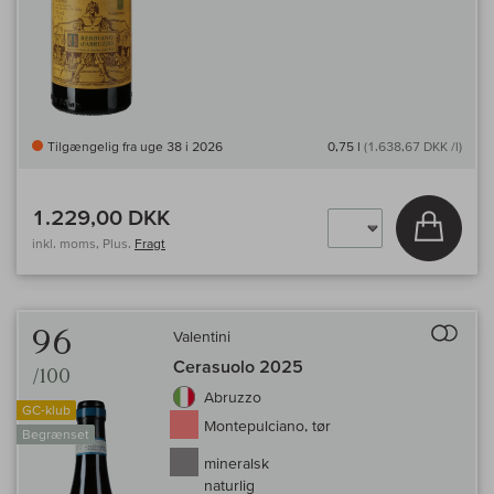
Tilgængelig fra uge 38 i 2026
0,75 l
(1.638,67 DKK /l)
1.229,00 DKK
Læg i 
inkl. moms, Plus.
Fragt
Til 
96
Valentini
Cerasuolo 2025
/100
Abruzzo
GC-klub
Montepulciano, tør
Begrænset
mineralsk
naturlig