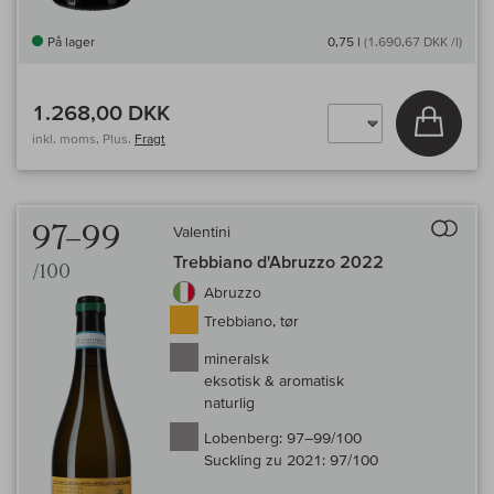
På lager
0,75 l
(1.690,67 DKK /l)
1.268,00 DKK
Læg i 
inkl. moms, Plus.
Fragt
Til 
97–99
Valentini
Trebbiano d'Abruzzo 2022
/100
Abruzzo
Trebbiano, tør
mineralsk
eksotisk & aromatisk
naturlig
Lobenberg:
97–99/100
Suckling zu 2021:
97/100