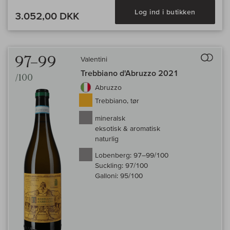
Log ind i butikken
3.052,00 DKK
Til 
97–99
Valentini
Trebbiano d'Abruzzo 2021
/100
Abruzzo
Trebbiano, tør
mineralsk
eksotisk & aromatisk
naturlig
Lobenberg:
97–99/100
Suckling:
97/100
Galloni:
95/100