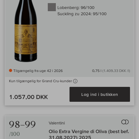
Lobenberg:
96/100
Suckling zu 2024:
95/100
Tilgængelig fra uge 42 i 2026
0,75 l
(1.409,33 DKK /l)
Kun tilgængelig for Grand Cru-kunder
Log ind i butikken
1.057,00 DKK
Til 
98–99
Valentini
Olio Extra Vergine di Oliva (best bef.
/100
31.08.2027) 2025