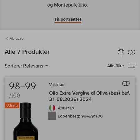
og Montepulciano.
Til portrættet
Abruzzo
in
Alle 7 Produkter
Vin-Alarm
aktiver
Samm
Sortere:
Relevans
Alle filtre
Til 
98–99
Valentini
Olio Extra Vergine di Oliva (best bef.
/100
31.08.2026) 2024
Udsalg
Abruzzo
Lobenberg:
98–99/100