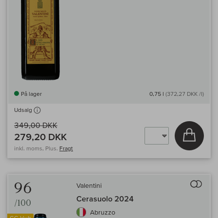
På lager
0,75 l
(372,27 DKK /l)
Udsalg
349,00 DKK
Læg i 
279,20 DKK
inkl. moms, Plus.
Fragt
Til 
96
Valentini
Cerasuolo 2024
/100
Abruzzo
GC-klub