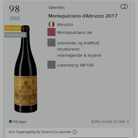
Til 
98
Valentini
Montepulciano d'Abruzzo 2017
/100
Abruzzo
GC-klub
Montepulciano, tør
Begrænset
voluminøs og kraftfuld
struktureret
velsmagende & krydret
Lobenberg:
98/100
På lager
0,75 l
(4.069,33 DKK /l)
Kun tilgængelig for Grand Cru-kunder