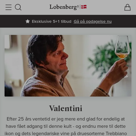
V
I
Søg
Eksklusive 5+1 tilbud
Gå på opdagelse nu
Valentini
Efter 25 års ventetid er jeg mere end glad for endelig at
have fået adgang til denne kult - og endnu mere til dette
ikon og dets legendariske vine på druesorterne Trebbiano