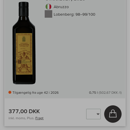
Abruzzo
Lobenberg:
98–99/100
Tilgængelig fra uge 42 i 2026
0,75 l
(502,67 DKK /l)
377,00 DKK
Læg i 
inkl. moms, Plus.
Fragt