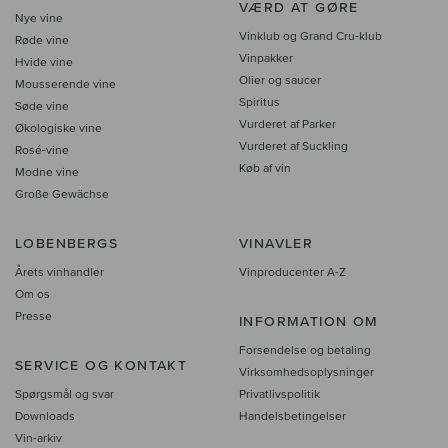
VÆRD AT GØRE
Nye vine
Vinklub og Grand Cru-klub
Røde vine
Vinpakker
Hvide vine
Olier og saucer
Mousserende vine
Spiritus
Søde vine
Vurderet af Parker
Økologiske vine
Vurderet af Suckling
Rosé-vine
Køb af vin
Modne vine
Große Gewächse
LOBENBERGS
VINAVLER
Årets vinhandler
Vinproducenter A-Z
Om os
Presse
INFORMATION OM
Forsendelse og betaling
SERVICE OG KONTAKT
Virksomhedsoplysninger
Spørgsmål og svar
Privatlivspolitik
Downloads
Handelsbetingelser
Vin-arkiv