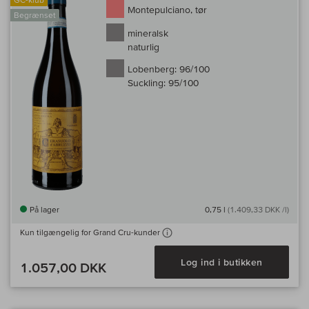
Montepulciano, tør
Begrænset
mineralsk
naturlig
Lobenberg:
96/100
Suckling:
95/100
På lager
0,75 l
(1.409,33 DKK /l)
Kun tilgængelig for Grand Cru-kunder
Log ind i butikken
1.057,00 DKK