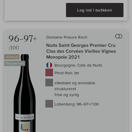
Log ind i butikken
Til 
96–97+
Domaine Prieure Roch
Nuits Saint Georges Premier Cru
/100
Clos des Corvées Vieilles Vignes
Monopole 2021
Vinklub
Begrænset
Bourgogne, Cote de Nuits
Pinot Noir, tør
silkeblød og aromatisk
struktureret
frisk og syrlig
Lobenberg:
96–97+/100