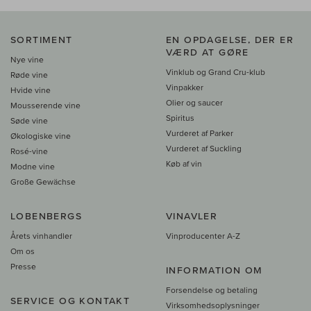
SORTIMENT
EN OPDAGELSE, DER ER
VÆRD AT GØRE
Nye vine
Vinklub og Grand Cru-klub
Røde vine
Vinpakker
Hvide vine
Olier og saucer
Mousserende vine
Spiritus
Søde vine
Vurderet af Parker
Økologiske vine
Vurderet af Suckling
Rosé-vine
Køb af vin
Modne vine
Große Gewächse
LOBENBERGS
VINAVLER
Årets vinhandler
Vinproducenter A-Z
Om os
Presse
INFORMATION OM
Forsendelse og betaling
SERVICE OG KONTAKT
Virksomhedsoplysninger