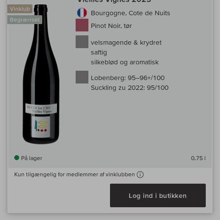
Vinklub
Bourgogne, Cote de Nuits
Begrænset
Pinot Noir, tør
velsmagende & krydret
saftig
silkeblød og aromatisk
Lobenberg:
95–96+/100
Suckling zu 2022:
95/100
På lager
0,75 l
Kun tilgængelig for medlemmer af vinklubben
Log ind i butikken