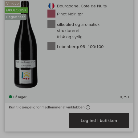
Vinklub
Bourgogne, Cote de Nuits
ØKOLOGISK
Pinot Noir, tør
Begrænset
silkeblød og aromatisk
struktureret
frisk og syrlig
Lobenberg:
98–100/100
På lager
0,75 l
Kun tilgængelig for medlemmer af vinklubben
Log ind i butikken