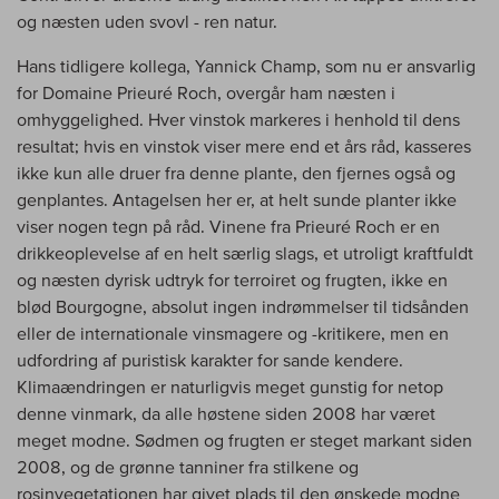
og næsten uden svovl - ren natur.
Hans tidligere kollega, Yannick Champ, som nu er ansvarlig
for Domaine Prieuré Roch, overgår ham næsten i
omhyggelighed. Hver vinstok markeres i henhold til dens
resultat; hvis en vinstok viser mere end et års råd, kasseres
ikke kun alle druer fra denne plante, den fjernes også og
genplantes. Antagelsen her er, at helt sunde planter ikke
viser nogen tegn på råd. Vinene fra Prieuré Roch er en
drikkeoplevelse af en helt særlig slags, et utroligt kraftfuldt
og næsten dyrisk udtryk for terroiret og frugten, ikke en
blød Bourgogne, absolut ingen indrømmelser til tidsånden
eller de internationale vinsmagere og -kritikere, men en
udfordring af puristisk karakter for sande kendere.
Klimaændringen er naturligvis meget gunstig for netop
denne vinmark, da alle høstene siden 2008 har været
meget modne. Sødmen og frugten er steget markant siden
2008, og de grønne tanniner fra stilkene og
rosinvegetationen har givet plads til den ønskede modne