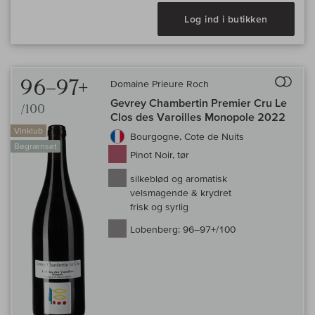
Log ind i butikken
Til 
96–97+
Domaine Prieure Roch
Gevrey Chambertin Premier Cru Le
/100
Clos des Varoilles Monopole 2022
Vinklub
Bourgogne, Cote de Nuits
Begrænset
Pinot Noir, tør
silkeblød og aromatisk
velsmagende & krydret
frisk og syrlig
Lobenberg:
96–97+/100