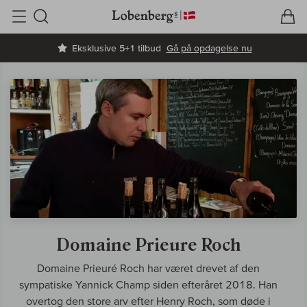
V
I
Søg
Eksklusive 5+1 tilbud
Gå på opdagelse nu
Domaine Prieure Roch
Domaine Prieuré Roch har været drevet af den
sympatiske Yannick Champ siden efteråret 2018. Han
overtog den store arv efter Henry Roch, som døde i