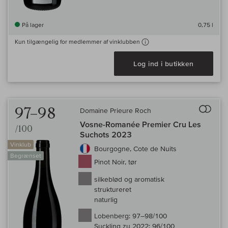
På lager
0,75 l
Kun tilgængelig for medlemmer af vinklubben
Log ind i butikken
Til 
97–98
Domaine Prieure Roch
Vosne-Romanée Premier Cru Les
/100
Suchots 2023
Vinklub
Bourgogne, Cote de Nuits
Begrænset
Pinot Noir, tør
silkeblød og aromatisk
struktureret
naturlig
Lobenberg:
97–98/100
Suckling zu 2022:
96/100