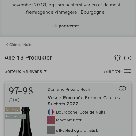
november 2018, og som bestemt var en af de mest
fremragende vinmagere i Bourgogne.
Til portrættet
Côte de Nuits
in
Alle 13 Produkter
Vin-Alarm
aktiver
Samm
Sortere:
Relevans
Alle filtre
Til 
97–98
Domaine Prieure Roch
Vosne-Romanée Premier Cru Les
/100
Suchots 2022
Vinklub
Bourgogne, Cote de Nuits
Begrænset
Pinot Noir, tør
silkeblød og aromatisk