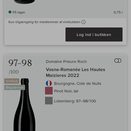
På lager
0,75 l
Kun tilgængelig for medlemmer af vinklubben
Log ind i butikken
Til 
97–98
Domaine Prieure Roch
Vosne-Romanée Les Hautes
/100
Maizieres 2022
Vinklub
Bourgogne, Cote de Nuits
Begrænset
Pinot Noir, tør
Lobenberg:
97–98/100