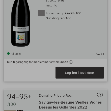
struktureret
naturlig
Lobenberg:
97–98/100
Suckling:
96/100
På lager
0,75 l
Kun tilgængelig for medlemmer af vinklubben
Log ind i butikken
Til 
94–95+
Domaine Prieure Roch
Savigny-les-Beaune Vieilles Vignes
/100
Dessus les Gollardes 2022