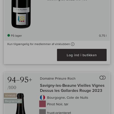
På lager
0,75 l
Kun tilgængelig for medlemmer af vinklubben
Log ind i butikken
Til 
94–95+
Domaine Prieure Roch
Savigny-les-Beaune Vieilles Vignes
/100
Dessus les Gollardes Rouge 2023
Vinklub
Bourgogne, Cote de Nuits
Begrænset
Pinot Noir, tør
frugt-orienteret