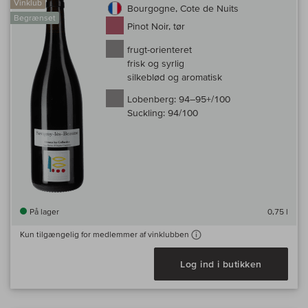
Vinklub
Bourgogne, Cote de Nuits
Begrænset
Pinot Noir, tør
frugt-orienteret
frisk og syrlig
silkeblød og aromatisk
Lobenberg:
94–95+/100
Suckling:
94/100
På lager
0,75 l
Kun tilgængelig for medlemmer af vinklubben
Log ind i butikken