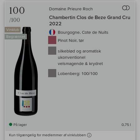
Til 
100
Domaine Prieure Roch
Chambertin Clos de Beze Grand Cru
/100
2022
Vinklub
Bourgogne, Cote de Nuits
Begrænset
Pinot Noir, tør
silkeblød og aromatisk
ukonventionel
velsmagende & krydret
Lobenberg:
100/100
På lager
0,75 l
Kun tilgængelig for medlemmer af vinklubben