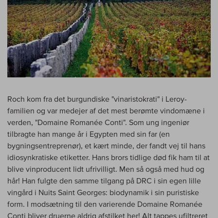
Roch kom fra det burgundiske "vinaristokrati" i Leroy-
familien og var medejer af det mest berømte vindomæne i
verden, "Domaine Romanée Conti". Som ung ingeniør
tilbragte han mange år i Egypten med sin far (en
bygningsentreprenør), et kært minde, der fandt vej til hans
idiosynkratiske etiketter. Hans brors tidlige død fik ham til at
blive vinproducent lidt ufrivilligt. Men så også med hud og
hår! Han fulgte den samme tilgang på DRC i sin egen lille
vingård i Nuits Saint Georges: biodynamik i sin puristiske
form. I modsætning til den varierende Domaine Romanée
Conti bliver druerne aldrig afstilket her! Alt tappes ufiltreret