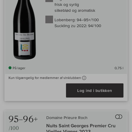
frisk og syrlig
silkeblød og aromatisk
Lobenberg:
94–95+/100
Suckling zu 2022:
94/100
På lager
0,75 l
Kun tilgængelig for medlemmer af vinklubben
Log ind i butikken
Til 
95–96+
Domaine Prieure Roch
Nuits Saint Georges Premier Cru
/100
Vieilles Vignes 2023