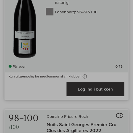
naturlig
Lobenberg:
95–97/100
På lager
0,75 l
Kun tilgængelig for medlemmer af vinklubben
Log ind i butikken
Til 
98–100
Domaine Prieure Roch
Nuits Saint Georges Premier Cru
/100
Clos des Argillieres 2022