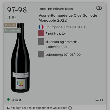
Til 
97–98
Domaine Prieure Roch
Vosne-Romanée Le Clos Goillotte
/100
Monopole 2022
Vinklub
Bourgogne, Cote de Nuits
Begrænset
Pinot Noir, tør
silkeblød og aromatisk
ukonventionel
Lobenberg:
97–98/100
På lager
0,75 l
Kun tilgængelig for medlemmer af vinklubben