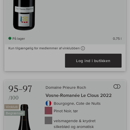
På lager
0,75 l
Kun tilgængelig for medlemmer af vinklubben
Log ind i butikken
Til 
95–97
Domaine Prieure Roch
Vosne-Romanée Le Clous 2022
/100
Bourgogne, Cote de Nuits
Vinklub
Pinot Noir, tør
Begrænset
velsmagende & krydret
silkeblød og aromatisk