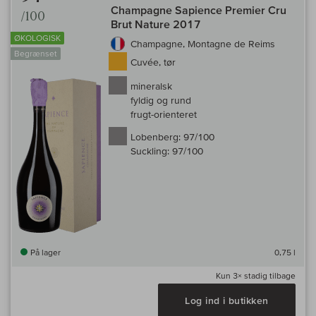
Champagne Sapience Premier Cru
/100
Brut Nature 2017
ØKOLOGISK
Champagne, Montagne de Reims
Begrænset
Cuvée, tør
mineralsk
fyldig og rund
frugt-orienteret
Lobenberg:
97/100
Suckling:
97/100
På lager
0,75 l
Kun
3×
stadig tilbage
Log ind i butikken