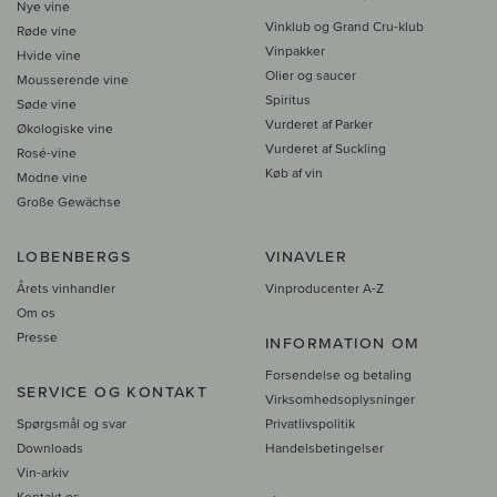
Nye vine
Vinklub og Grand Cru-klub
Røde vine
Vinpakker
Hvide vine
Olier og saucer
Mousserende vine
Spiritus
Søde vine
Vurderet af Parker
Økologiske vine
Vurderet af Suckling
Rosé-vine
Køb af vin
Modne vine
Große Gewächse
LOBENBERGS
VINAVLER
Årets vinhandler
Vinproducenter A-Z
Om os
Presse
INFORMATION OM
Forsendelse og betaling
SERVICE OG KONTAKT
Virksomhedsoplysninger
Spørgsmål og svar
Privatlivspolitik
Downloads
Handelsbetingelser
Vin-arkiv
Kontakt os