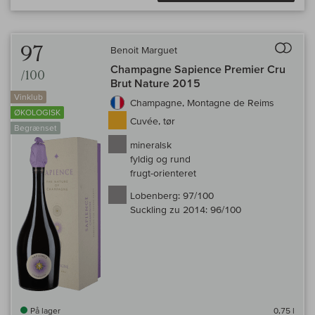
Til 
97
Benoit Marguet
Champagne Sapience Premier Cru
/100
Brut Nature 2015
Vinklub
Champagne, Montagne de Reims
ØKOLOGISK
Cuvée, tør
Begrænset
mineralsk
fyldig og rund
frugt-orienteret
Lobenberg:
97/100
Suckling zu 2014:
96/100
På lager
0,75 l