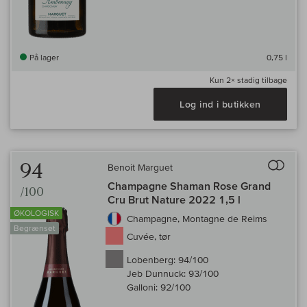
På lager
0,75 l
Kun
2×
stadig tilbage
Log ind i butikken
Til 
94
Benoit Marguet
Champagne Shaman Rose Grand
/100
Cru Brut Nature 2022 1,5 l
ØKOLOGISK
Champagne, Montagne de Reims
Begrænset
Cuvée, tør
Lobenberg:
94/100
Jeb Dunnuck:
93/100
Galloni:
92/100