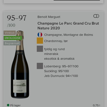
Til 
95–97
Benoit Marguet
Champagne Le Parc Grand Cru Brut
/100
Nature 2020
Vinklub
Champagne, Montagne de Reims
ØKOLOGISK
Chardonnay, tør
Begrænset
fyldig og rund
mineralsk
eksotisk & aromatisk
Lobenberg:
95–97/100
Suckling:
95/100
Jeb Dunnuck:
94+/100
På lager
0,75 l