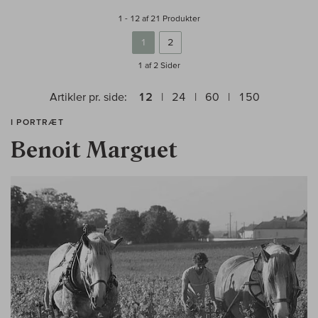
1 - 12 af 21 Produkter
1
2
1 af 2
Sider
Artikler pr. side:
12
24
60
150
I PORTRÆT
Benoit Marguet