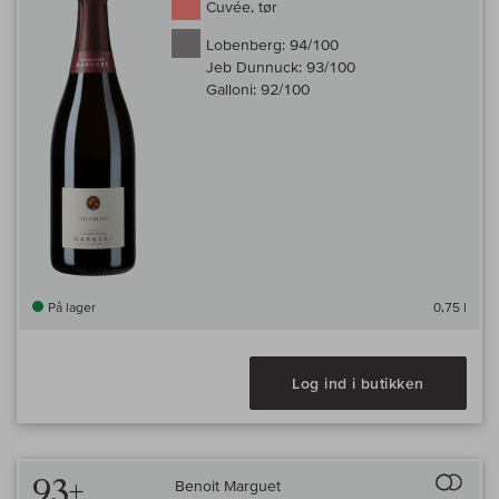
Cuvée, tør
Lobenberg:
94/100
Jeb Dunnuck:
93/100
Galloni:
92/100
På lager
0,75 l
Log ind i butikken
Til 
93+
Benoit Marguet