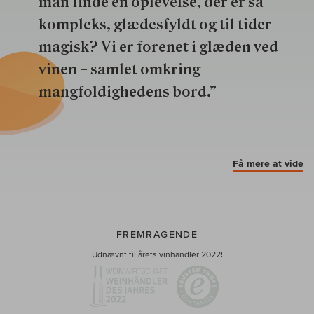
man finde en oplevelse, der er så
kompleks, glædesfyldt og til tider
magisk? Vi er forenet i glæden ved
vinen – samlet omkring
mangfoldighedens bord.”
Få mere at vide
FREMRAGENDE
Udnævnt til årets vinhandler 2022!