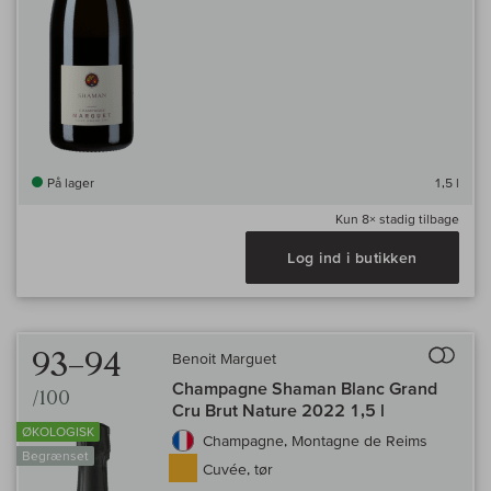
På lager
1,5 l
Kun
8×
stadig tilbage
Log ind i butikken
Til 
93–94
Benoit Marguet
Champagne Shaman Blanc Grand
/100
Cru Brut Nature 2022 1,5 l
ØKOLOGISK
Champagne, Montagne de Reims
Begrænset
Cuvée, tør