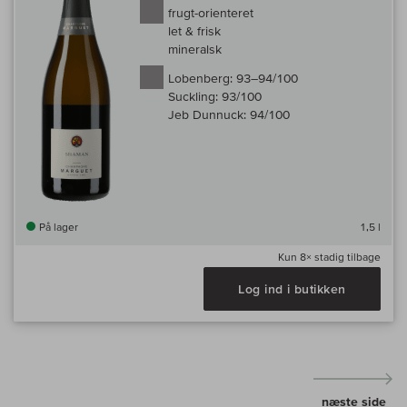
frugt-orienteret
let & frisk
mineralsk
Lobenberg:
93–94/100
Suckling:
93/100
Jeb Dunnuck:
94/100
På lager
1,5 l
Kun
8×
stadig tilbage
Log ind i butikken
næste side