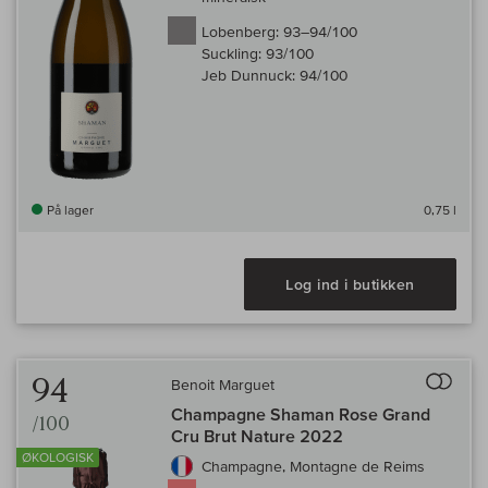
Lobenberg:
93–94/100
Suckling:
93/100
Jeb Dunnuck:
94/100
På lager
0,75 l
Log ind i butikken
Til 
94
Benoit Marguet
Champagne Shaman Rose Grand
/100
Cru Brut Nature 2022
ØKOLOGISK
Champagne, Montagne de Reims