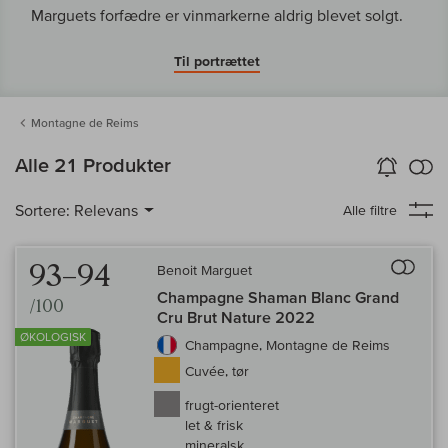
Marguets forfædre er vinmarkerne aldrig blevet solgt.
Til portrættet
Montagne de Reims
in
Alle 21 Produkter
Vin-Alarm
aktiver
Samm
Sortere:
Relevans
Alle filtre
Til 
93–94
Benoit Marguet
Champagne Shaman Blanc Grand
/100
Cru Brut Nature 2022
ØKOLOGISK
Champagne, Montagne de Reims
Cuvée, tør
frugt-orienteret
let & frisk
mineralsk