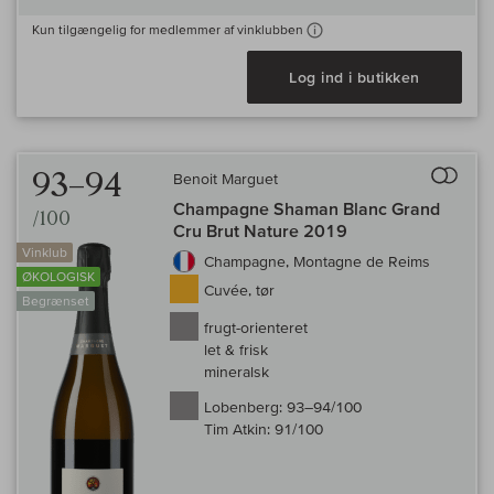
Kun tilgængelig for medlemmer af vinklubben
Log ind i butikken
Til 
93–94
Benoit Marguet
Champagne Shaman Blanc Grand
/100
Cru Brut Nature 2019
Vinklub
Champagne, Montagne de Reims
ØKOLOGISK
Cuvée, tør
Begrænset
frugt-orienteret
let & frisk
mineralsk
Lobenberg:
93–94/100
Tim Atkin:
91/100