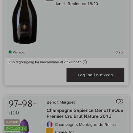
Jancis Robinson:
18/20
På lager
0,75 l
Kun tilgængelig for medlemmer af vinklubben
Log ind i butikken
Til 
97–98+
Benoit Marguet
Champagne Sapience OenoTheQue
/100
Premier Cru Brut Nature 2013
Vinklub
Champagne, Montagne de Reims
ØKOLOGISK
Cuvée, tør