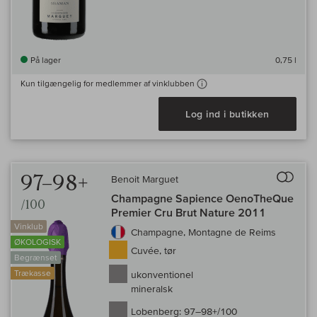
På lager
0,75 l
Kun tilgængelig for medlemmer af vinklubben
Log ind i butikken
Til 
97–98+
Benoit Marguet
Champagne Sapience OenoTheQue
/100
Premier Cru Brut Nature 2011
Vinklub
Champagne, Montagne de Reims
ØKOLOGISK
Cuvée, tør
Begrænset
Trækasse
ukonventionel
mineralsk
Lobenberg:
97–98+/100