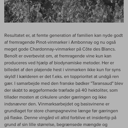
Resultatet er, at femte generation af familien kan nyde godt
af fremragende Pinot-vinmarker i Ambonnay og nu også
meget gode Chardonnay-vinmarker på Côte des Blancs.
Benoît er overbevist om, at fremragende vine kun kan
produceres ved hjælp af biodynamiske metoder. Her er
billedet af den pløjende hest i vinmarken ikke kun for syns
skyld! I kælderen er det f.eks. en topprioritet at undgå ren
gær. I samarbejde med den franske bødker "Taransaud" blev
der skabt to æggeformede træfade på 40 hektoliter, som
tillader mosten at cirkulere under gæringen og ikke
indsnævrer den. Vinmarksarbejdet og basisvinene er
grundlaget for store champagnevine længe før gæringen
på flaske. Denne vingård vil altid forblive et insidertip på
grund af sin lille størrelse, begrænsede mængde og