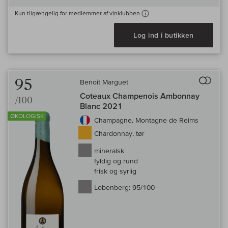
Kun tilgængelig for medlemmer af vinklubben
Log ind i butikken
Til 
95
Benoit Marguet
Coteaux Champenois Ambonnay
/100
Blanc 2021
ØKOLOGISK
Champagne, Montagne de Reims
Chardonnay, tør
mineralsk
fyldig og rund
frisk og syrlig
Lobenberg:
95/100