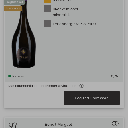
Begrænset
Trækasse
ukonventionel
mineralsk
Lobenberg:
97–98+/100
På lager
0,75 l
Kun tilgængelig for medlemmer af vinklubben
Log ind i butikken
Til 
97
Benoit Marguet