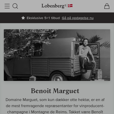
V
I
Søg
Eksklusive 5+1 tilbud
Gå på opdagelse nu
Benoit Marguet
Domaine Marguet, som kun dækker otte hektar, er en af
de mest fremragende repræsentanter for vinproducent-
champagne i Montagne de Reims. Takket være Benoît