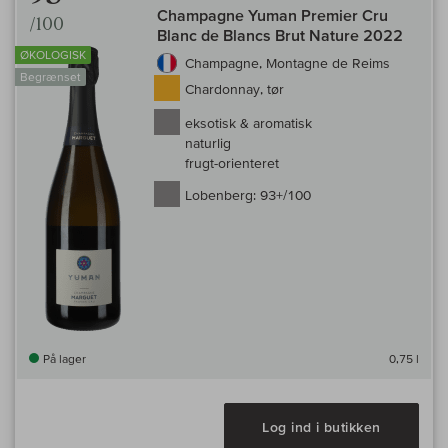
Champagne Yuman Premier Cru
/100
Blanc de Blancs Brut Nature 2022
ØKOLOGISK
Champagne, Montagne de Reims
Begrænset
Chardonnay, tør
eksotisk & aromatisk
naturlig
frugt-orienteret
Lobenberg:
93+/100
På lager
0,75 l
Log ind i butikken