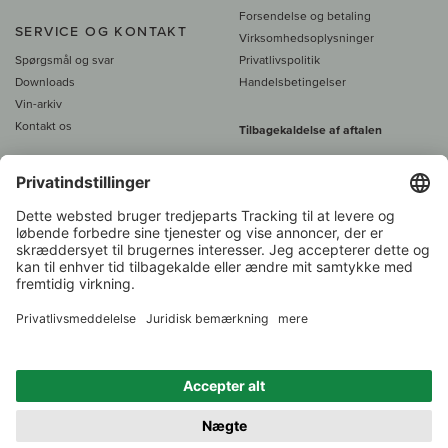
Forsendelse og betaling
SERVICE OG KONTAKT
Virksomhedsoplysninger
Spørgsmål og svar
Privatlivspolitik
Downloads
Handelsbetingelser
Vin-arkiv
Kontakt os
Tilbagekaldelse af aftalen
Alle priser er inkl. moms, plus 39
DKK i fragt
- fra
450 DKK gratis fragt
Kundeservice:
+49 421 696 797-0
1.000 vinavlere –
Vinhandler
Tilbage
Over 7.000 vine
i år 2022