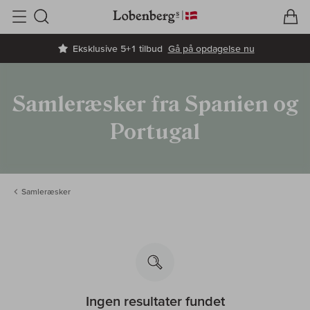
V
I
Søg
Eksklusive 5+1 tilbud
Gå på opdagelse nu
Samleræsker fra Spanien og
Portugal
Samleræsker
Ingen resultater fundet