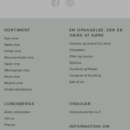
SORTIMENT
EN OPDAGELSE, DER ER
VÆRD AT GØRE
Nye vine
Vinklub og Grand Cru-klub
Røde vine
Vinpakker
Hvide vine
Olier og saucer
Mousserende vine
Spiritus
Søde vine
Vurderet af Parker
Økologiske vine
Vurderet af Suckling
Rosé-vine
Køb af vin
Modne vine
Große Gewächse
LOBENBERGS
VINAVLER
Årets vinhandler
Vinproducenter A-Z
Om os
Presse
INFORMATION OM