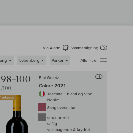
intet produkt 
Vin-Alarm
Sammenligning
aktiver
gang
Lobenberg
Parker
Alle filtre
enligningen af vin
Til sammenligni
98–100
Bibi Graetz
Colore 2021
/100
Toscana, Chianti og Vino
Trækasse
Nobile
Sangiovese, tør
struktureret
saftig
velsmagende & krydret