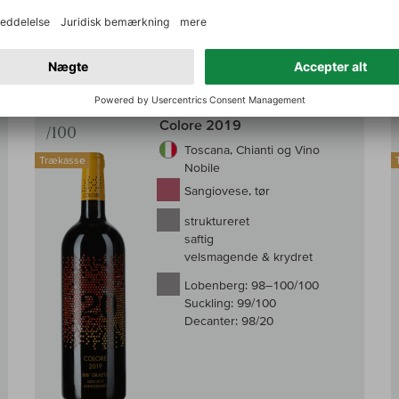
1.730,00 DKK
g i kurv
Læg i kur
inkl. moms, Plus.
Fragt
Til sammenligningen af vin
Til samm
98–100
Bibi Graetz
Colore 2019
/100
Toscana, Chianti og Vino
Trækasse
Nobile
Sangiovese, tør
struktureret
saftig
velsmagende & krydret
Lobenberg:
98–100/100
Suckling:
99/100
Decanter:
98/20