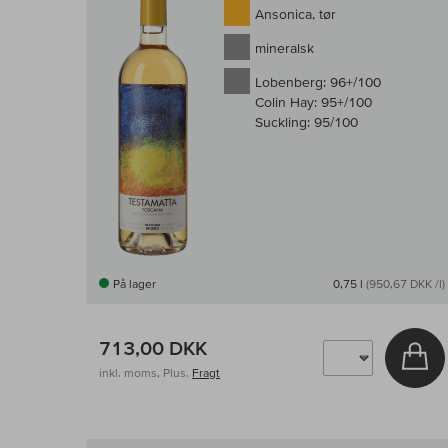
Ansonica, tør
mineralsk
Lobenberg:
96+/100
Colin Hay:
95+/100
Suckling:
95/100
På lager
0,75 l
(950,67 DKK /l)
713,00 DKK
Læ
inkl. moms, Plus.
Fragt