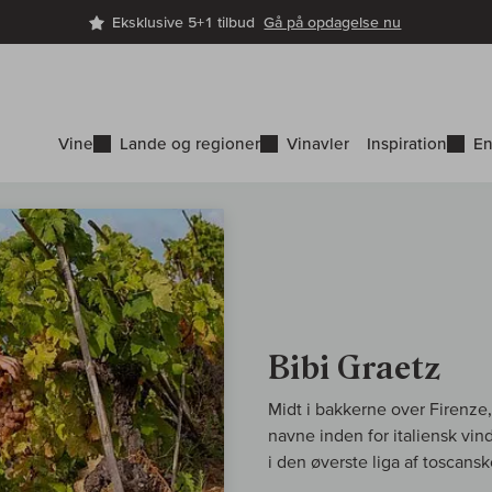
Eksklusive 5+1 tilbud
Gå på opdagelse nu
Vine
Lande og regioner
Vinavler
Inspiration
En
Bibi Graetz
Midt i bakkerne over Firenze,
navne inden for italiensk vindy
i den øverste liga af toscans