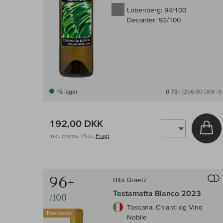
Lobenberg:
94/100
Decanter:
92/100
På lager
0,75 l
(256,00 DKK /l)
192,00 DKK
Læ
inkl. moms, Plus.
Fragt
96+
Bibi Graetz
Testamatta Bianco 2023
/100
Toscana, Chianti og Vino
Trækasse
Nobile