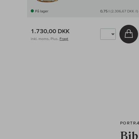
På lager
0,75 l
(2.306,67 DKK /l)
1.730,00 DKK
Læ
inkl. moms, Plus.
Fragt
PORTR
Bib