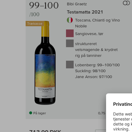
99–100
Bibi Graetz
Testamatta 2021
/100
Toscana, Chianti og Vino
Trækasse
Nobile
Sangiovese, tør
struktureret
velsmagende & krydret
rig på tanniner
Lobenberg:
99–100/100
Suckling:
98/100
Jane Anson:
97/100
På lager
0,75 l
(950,67 DKK /l)