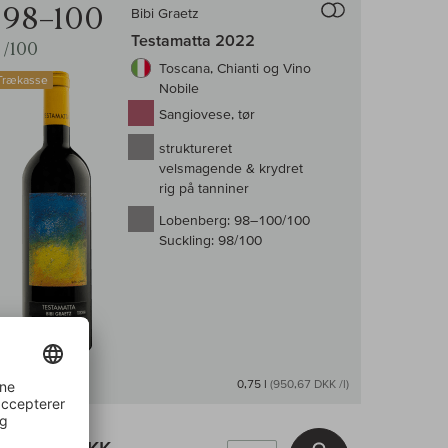
98–100
Bibi Graetz
Testamatta 2022
/100
Toscana, Chianti og Vino
Trækasse
Nobile
Sangiovese, tør
struktureret
velsmagende & krydret
rig på tanniner
Lobenberg:
98–100/100
Suckling:
98/100
På lager
0,75 l
(950,67 DKK /l)