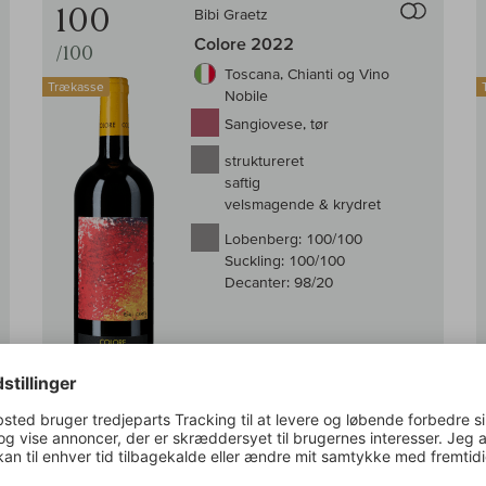
100
Bibi Graetz
Colore 2022
/100
Toscana, Chianti og Vino
Trækasse
Nobile
Sangiovese, tør
struktureret
saftig
velsmagende & krydret
Lobenberg:
100/100
Suckling:
100/100
Decanter:
98/20
På lager
0,75 l
(2.306,67 DKK /l)