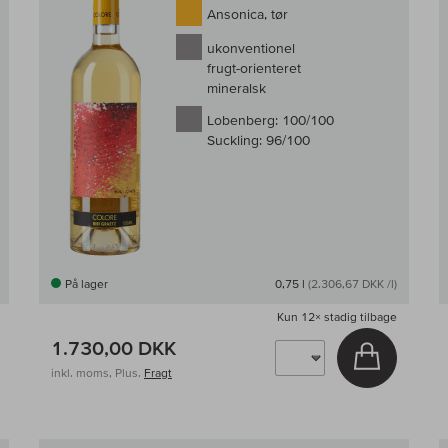
Ansonica, tør
ukonventionel
frugt-orienteret
mineralsk
Lobenberg:
100/100
Suckling:
96/100
På lager
0,75 l
(2.306,67 DKK /l)
Kun
12×
stadig tilbage
1.730,00 DKK
g i kurv
Læg i kur
inkl. moms, Plus.
Fragt
Til sammenligningen af vin
Til samm