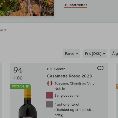
Til portrættet
raetz
Farve
Pris [DKK]
År
Til sammenligningen af vin
Til samm
94
Bibi Graetz
Casamatta Rosso 2023
/100
Toscana, Chianti og Vino
ØKOLOGISK
Nobile
Sangiovese, tør
frugt-orienteret
silkeblød og aromatisk
saftig