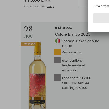
713,00 DKK
Læ
inkl. moms, Plus.
Fragt
98
Bibi Graetz
Colore Bianco 2023
/100
Toscana, Chianti og Vino
Trækasse
Nobile
Ansonica, tør
ukonventionel
frugt-orienteret
mineralsk
Lobenberg:
98/100
Colin Hay:
98/100
Suckling:
96/100