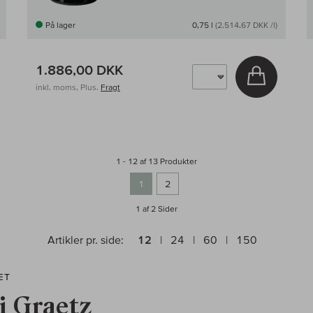
På lager
0,75 l
(2.514,67 DKK /l)
1.886,00 DKK
g i kurv
Læg i kur
inkl. moms, Plus.
Fragt
1 - 12 af 13 Produkter
1
2
1 af 2
Sider
Artikler pr. side:
12
24
60
150
ÆT
i Graetz