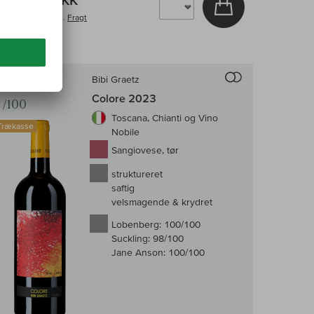
713,00 DKK
v
Læg i kurv
inkl. moms, Plus.
Fragt
enligningen af vin
Til sammenligni
100
Bibi Graetz
Colore 2023
/100
Toscana, Chianti og Vino
Trækasse
Nobile
Sangiovese, tør
struktureret
saftig
velsmagende & krydret
Lobenberg:
100/100
Suckling:
98/100
Jane Anson:
100/100