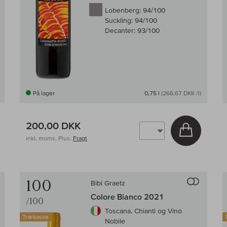
Lobenberg:
94/100
Suckling:
94/100
Decanter:
93/100
På lager
0,75 l
(266,67 DKK /l)
200,00 DKK
g i kurv
Læg i kur
inkl. moms, Plus.
Fragt
Til sammenligningen af vin
Til samm
100
Bibi Graetz
Colore Bianco 2021
/100
Toscana, Chianti og Vino
Trækasse
Nobile