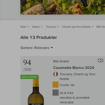
Start
Italien
Toscana
Chianti og Vino Nobile
Bibi G
Alle 13 Produkter
Sortere:
Relevans
94
Bibi Graetz
Casamatta Bianco 2024
/100
Toscana, Chianti og Vino
ØKOLOGISK
Nobile
Cuvée, tør
let & frisk
eksotisk & aromatisk
mineralsk