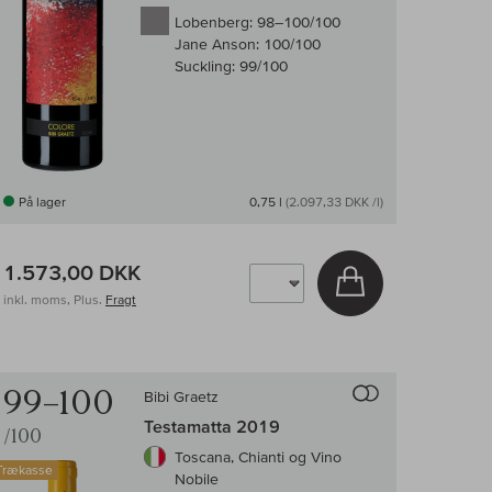
Lobenberg:
98–100/100
Jane Anson:
100/100
Suckling:
99/100
På lager
0,75 l
(2.097,33 DKK /l)
1.573,00 DKK
v
Læg i kurv
inkl. moms, Plus.
Fragt
enligningen af vin
Til sammenligni
99–100
Bibi Graetz
Testamatta 2019
/100
Toscana, Chianti og Vino
Trækasse
Nobile