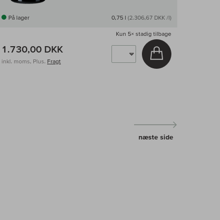
På lager
0,75 l
(2.306,67 DKK /l)
Kun
5×
stadig tilbage
1.730,00 DKK
v
Læg i kurv
inkl. moms, Plus.
Fragt
næste side