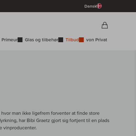
Dansk
Vorschau War
Indkøbskurv
 Primeur
Glas og tilbehør
Tilbud
von Privat
 hvor man ikke ligefrem forventer at finde store
rkning, har Bibi Graetz gjort sig fortjent til en plads
ke vinproducenter.