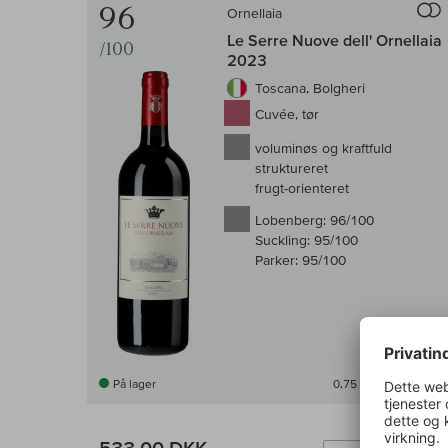
96
Ornellaia
Le Serre Nuove dell' Ornellaia
/100
2023
Toscana, Bolgheri
Cuvée, tør
voluminøs og kraftfuld
struktureret
frugt-orienteret
Lobenberg:
96/100
Suckling:
95/100
Parker:
95/100
På lager
0,75 l
(710,67 DKK /l)