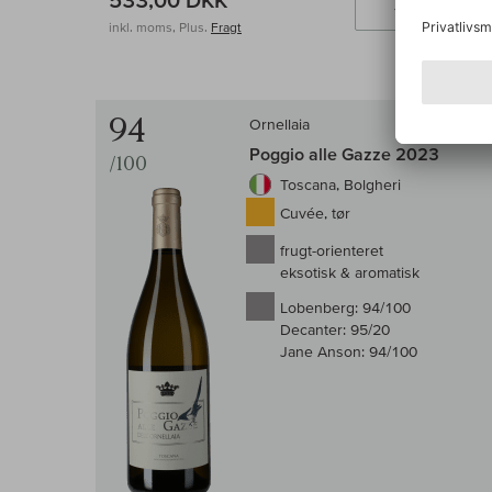
533,00 DKK
Læ
inkl. moms, Plus.
Fragt
94
Ornellaia
Poggio alle Gazze 2023
/100
Toscana, Bolgheri
Cuvée, tør
frugt-orienteret
eksotisk & aromatisk
Lobenberg:
94/100
Decanter:
95/20
Jane Anson:
94/100