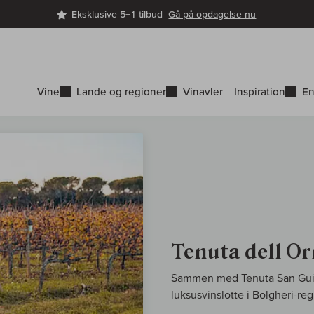
Eksklusive 5+1 tilbud
Gå på opdagelse nu
Vine
Lande og regioner
Vinavler
Inspiration
En
Tenuta dell Or
Sammen med Tenuta San Guido
luksusvinslotte i Bolgheri-re