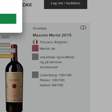
v
Log ind i butikken
2.270,00 DKK
enligningen af vin
Til sammenligni
100
Ornellaia
Masseto Merlot 2015
/100
Toscana, Bolgheri
Vinklub
Merlot, tør
Begrænset
Trækasse
voluminøs og kraftfuld
rig på tanniner
struktureret
Lobenberg:
100/100
Parker:
100/100
Galloni:
99/100