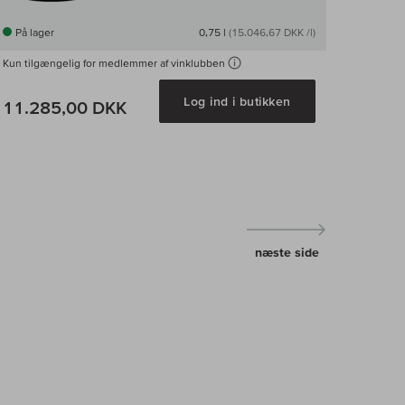
På lager
0,75 l
(15.046,67 DKK /l)
Kun tilgængelig for medlemmer af vinklubben
Log ind i butikken
11.285,00 DKK
næste side