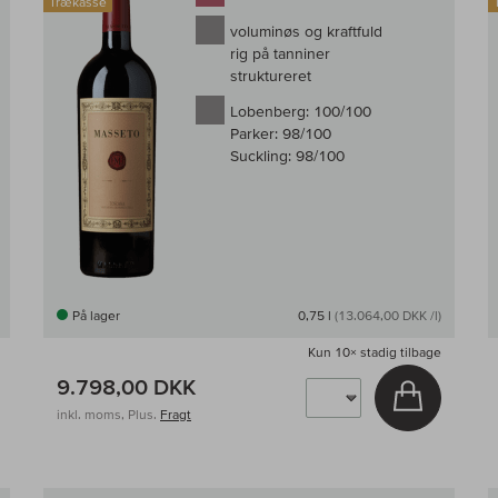
Trækasse
voluminøs og kraftfuld
rig på tanniner
struktureret
Lobenberg:
100/100
Parker:
98/100
Suckling:
98/100
På lager
0,75 l
(13.064,00 DKK /l)
Kun
10×
stadig tilbage
9.798,00 DKK
g i kurv
Læg i kur
inkl. moms, Plus.
Fragt
Til sammenligningen af vin
Til samm