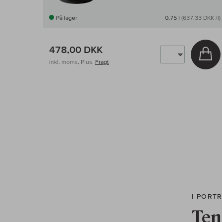
På lager
0,75 l
(637,33 DKK /l)
478,00 DKK
Læ
inkl. moms, Plus.
Fragt
I PORT
Ten