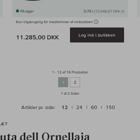
På lager
0,75 l
(15.046,67 DKK /l)
Kun tilgængelig for medlemmer af vinklubben
g i kurv
Log ind i butikken
11.285,00 DKK
1 - 12 af 16 Produkter
1
2
1 af 2
Sider
Artikler pr. side:
12
24
60
150
RÆT
uta dell Ornellaia