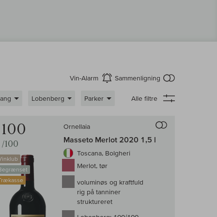
intet produkt 
Vin-Alarm
Sammenligning
aktiver
gang
Lobenberg
Parker
Alle filtre
enligningen af vin
Til sammenligni
100
Ornellaia
Masseto Merlot 2020 1,5 l
/100
Toscana, Bolgheri
Vinklub
Merlot, tør
Begrænset
Trækasse
voluminøs og kraftfuld
rig på tanniner
struktureret