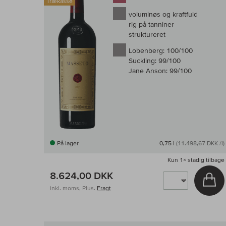
Trækasse
voluminøs og kraftfuld
rig på tanniner
struktureret
Lobenberg:
100/100
Suckling:
99/100
Jane Anson:
99/100
På lager
0,75 l
(11.498,67 DKK /l)
Kun
1×
stadig tilbage
8.624,00 DKK
Læ
inkl. moms, Plus.
Fragt