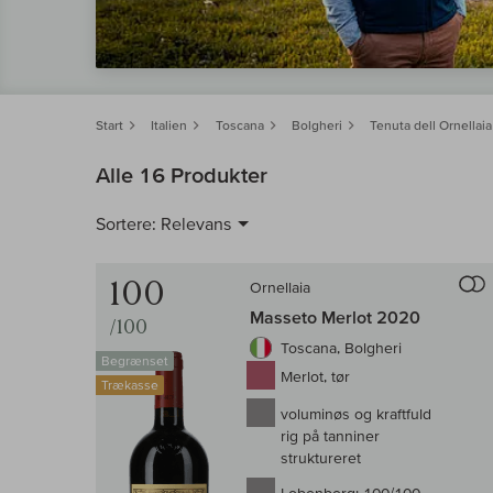
Start
Italien
Toscana
Bolgheri
Tenuta dell Ornellaia
Alle 16 Produkter
Sortere:
Relevans
100
Ornellaia
Masseto Merlot 2020
/100
Toscana, Bolgheri
Begrænset
Merlot, tør
Trækasse
voluminøs og kraftfuld
rig på tanniner
struktureret