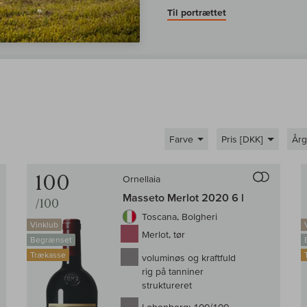
Til portrættet
Farve
Pris [DKK]
År
Til sammenligningen af vin
Til samm
100
Ornellaia
Masseto Merlot 2020 6 l
/100
Toscana, Bolgheri
Vinklub
Merlot, tør
Begrænset
Trækasse
voluminøs og kraftfuld
rig på tanniner
struktureret