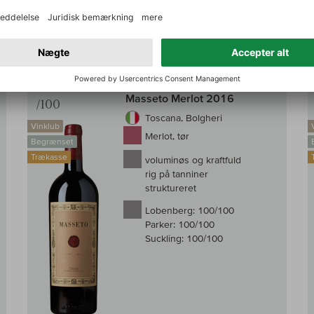
8.624,00 DKK
g i kurv
Læg i kur
inkl. moms, Plus.
Fragt
Til sammenligningen af vin
Til samm
100
Ornellaia
Masseto Merlot 2016
/100
Toscana, Bolgheri
Vinklub
Merlot, tør
Begrænset
Trækasse
voluminøs og kraftfuld
rig på tanniner
struktureret
Lobenberg:
100/100
Parker:
100/100
Suckling:
100/100