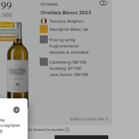
99
Ornellaia
Ornellaia Bianco 2023
/100
Toscana, Bolgheri
GC-klub
Sauvignon Blanc, tør
Begrænset
Trækasse
frisk og syrlig
frugt-orienteret
eksotisk & aromatisk
Lobenberg:
99/100
Suckling:
97/100
Jane Anson:
99/100
På lager
0,75 l
(3.026,67 DKK /l)
Kun tilgængelig for Grand Cru-kunder