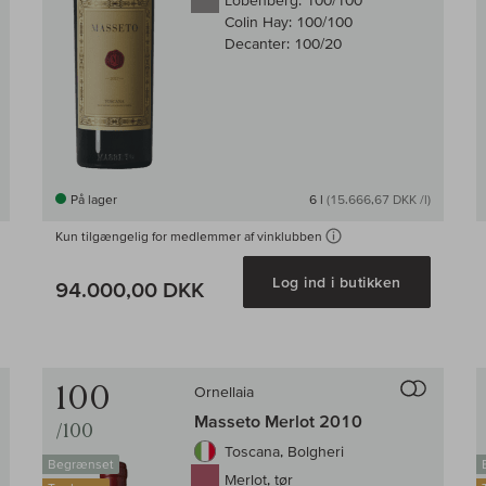
Lobenberg:
100/100
Colin Hay:
100/100
Decanter:
100/20
På lager
6 l
(15.666,67 DKK /l)
Kun tilgængelig for medlemmer af vinklubben
g i kurv
Log ind i butikken
94.000,00 DKK
Til sammenligningen af vin
Til samm
100
Ornellaia
Masseto Merlot 2010
/100
Toscana, Bolgheri
Begrænset
Merlot, tør