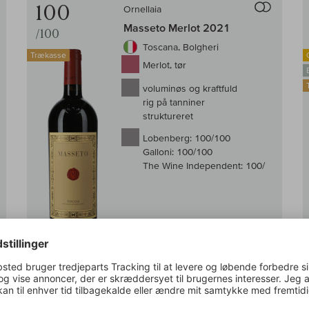
100
Ornellaia
Masseto Merlot 2021
/100
Toscana, Bolgheri
Trækasse
Merlot, tør
voluminøs og kraftfuld
rig på tanniner
struktureret
Lobenberg:
100/100
Galloni:
100/100
The Wine Independent:
100/
På lager
0,75 l
(11.498,67 DKK /l)