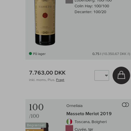
Lobenberg:
100/100
Colin Hay:
100/100
Decanter:
100/20
På lager
0,75 l
(10.350,67 DKK /l)
7.763,00 DKK
Læ
inkl. moms, Plus.
Fragt
100
Ornellaia
Masseto Merlot 2019
/100
Toscana, Bolgheri
Begrænset
Cuvée, tør