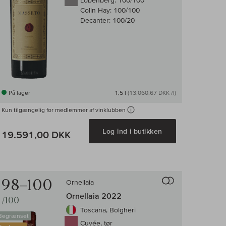
Lobenberg:
100/100
Colin Hay:
100/100
Decanter:
100/20
På lager
1,5 l
(13.060,67 DKK /l)
Kun tilgængelig for medlemmer af vinklubben
Log ind i butikken
19.591,00 DKK
enligningen af vin
Til sammenligni
98–100
Ornellaia
Ornellaia 2022
/100
Toscana, Bolgheri
Begrænset
Cuvée, tør