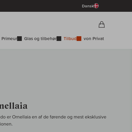
Dansk
Vorschau War
Indkøbskurv
 Primeur
Glas og tilbehør
Tilbud
von Privat
nellaia
 er Ornellaia en af de førende og mest eksklusive
gionen.