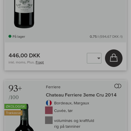
På lager
0,75 l
(594,67 DKK /l)
446,00 DKK
Læg i 
inkl. moms, Plus.
Fragt
Til 
93+
Ferriere
Chateau Ferriere 3eme Cru 2014
/100
Bordeaux, Margaux
ØKOLOGISK
Cuvée, tør
Trækasse
voluminøs og kraftfuld
rig på tanniner