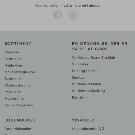
Hold kontakten med os, forenet i glæde!
SORTIMENT
EN OPDAGELSE, DER ER
VÆRD AT GØRE
Nye vine
Vinklub og Grand Cru-klub
Røde vine
Vinpakker
Hvide vine
Olier og saucer
Mousserende vine
Spiritus
Søde vine
Vurderet af Parker
Økologiske vine
Vurderet af Suckling
Rosé-vine
Køb af vin
Modne vine
Große Gewächse
LOBENBERGS
VINAVLER
Årets vinhandler
Vinproducenter A-Z