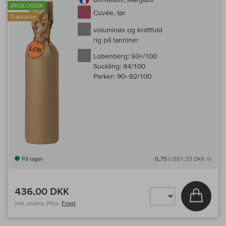
ØKOLOGISK
Cuvée, tør
Trækasse
voluminøs og kraftfuld
rig på tanniner
Lobenberg:
93+/100
Suckling:
94/100
Parker:
90–92/100
På lager
0,75 l
(581,33 DKK /l)
436,00 DKK
Læg i 
inkl. moms, Plus.
Fragt