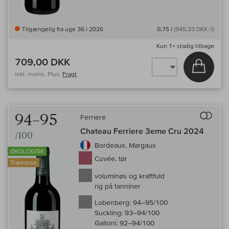
Tilgængelig fra uge 36 i 2026
0,75 l
(945,33 DKK /l)
Kun
1×
stadig tilbage
709,00 DKK
Læg i 
inkl. moms, Plus.
Fragt
Til 
94–95
Ferriere
Chateau Ferriere 3eme Cru 2024
/100
Bordeaux, Margaux
ØKOLOGISK
Cuvée, tør
Trækasse
voluminøs og kraftfuld
rig på tanniner
Lobenberg:
94–95/100
Suckling:
93–94/100
Galloni:
92–94/100