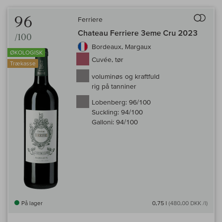
Til 
96
Ferriere
Chateau Ferriere 3eme Cru 2023
/100
Bordeaux, Margaux
ØKOLOGISK
Cuvée, tør
Trækasse
voluminøs og kraftfuld
rig på tanniner
Lobenberg:
96/100
Suckling:
94/100
Galloni:
94/100
På lager
0,75 l
(480,00 DKK /l)