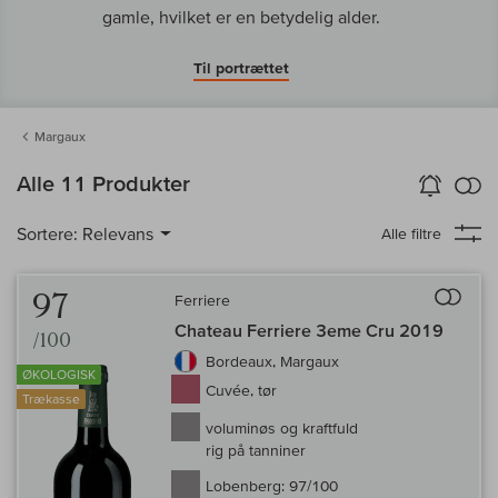
gamle, hvilket er en betydelig alder.
Til portrættet
Margaux
in
Alle 11 Produkter
Vin-Alarm
aktiver
Samm
Sortere:
Relevans
Alle filtre
Til 
97
Ferriere
Chateau Ferriere 3eme Cru 2019
/100
Bordeaux, Margaux
ØKOLOGISK
Cuvée, tør
Trækasse
voluminøs og kraftfuld
rig på tanniner
Lobenberg:
97/100