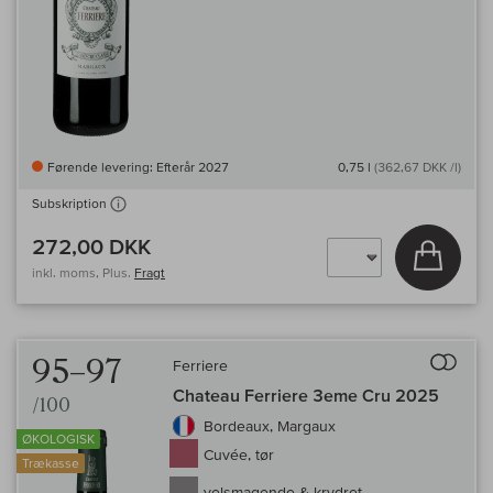
Førende levering: Efterår 2027
0,75 l
(362,67 DKK /l)
Subskription
272,00 DKK
Læg i 
inkl. moms, Plus.
Fragt
Til 
95–97
Ferriere
Chateau Ferriere 3eme Cru 2025
/100
Bordeaux, Margaux
ØKOLOGISK
Cuvée, tør
Trækasse
velsmagende & krydret