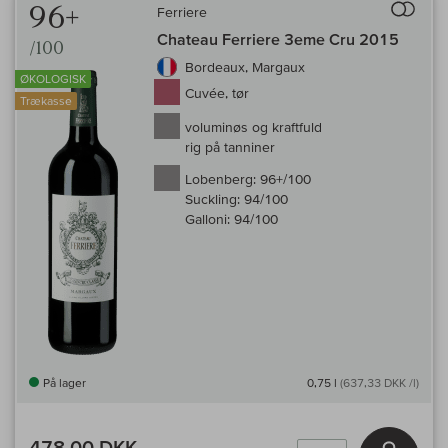
96+
Ferriere
Chateau Ferriere 3eme Cru 2015
/100
Bordeaux, Margaux
ØKOLOGISK
Cuvée, tør
Trækasse
voluminøs og kraftfuld
rig på tanniner
Lobenberg:
96+/100
Suckling:
94/100
Galloni:
94/100
På lager
0,75 l
(637,33 DKK /l)
478,00 DKK
Læg i 