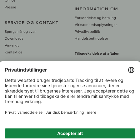
Om os
Presse
INFORMATION OM
Forsendelse og betaling
SERVICE OG KONTAKT
Virksomhedsoplysninger
Spørgsmål og svar
Privatlivspolitik
Downloads
Handelsbetingelser
Vin-arkiv
Kontakt os
Tilbagekaldelse af aftalen
Alle priser er inkl. moms, plus 39
DKK i fragt
- fra
450 DKK gratis fragt
Kundeservice:
+49 421 696 797-0
1.000 vinavlere –
Vinhandler
Tilbage
Over 7.000 vine
i år 2022