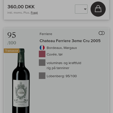
360,00 DKK
Læg i 
inkl. moms, Plus.
Fragt
Til 
95
Ferriere
Chateau Ferriere 3eme Cru 2005
/100
Bordeaux, Margaux
Trækasse
Cuvée, tør
voluminøs og kraftfuld
rig på tanniner
Lobenberg:
95/100