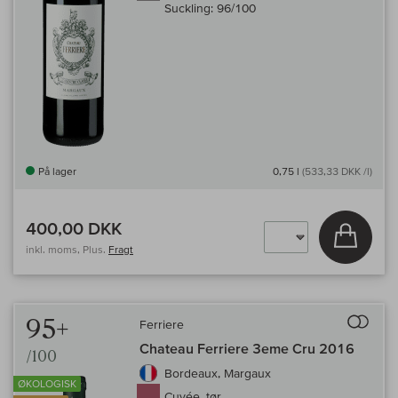
Suckling:
96/100
På lager
0,75 l
(533,33 DKK /l)
400,00 DKK
Læg i 
inkl. moms, Plus.
Fragt
Til 
95+
Ferriere
Chateau Ferriere 3eme Cru 2016
/100
Bordeaux, Margaux
ØKOLOGISK
Cuvée, tør