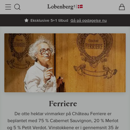
V
I
Søg
Eksklusive 5+1 tilbud
Gå på opdagelse nu
Ferriere
De otte hektar vinmarker på Château Ferriere er
beplantet med 75 % Cabernet Sauvignon, 20 % Merlot
og 5 % Petit Verdot. Vinstokkene er i gennemsnit 35 år