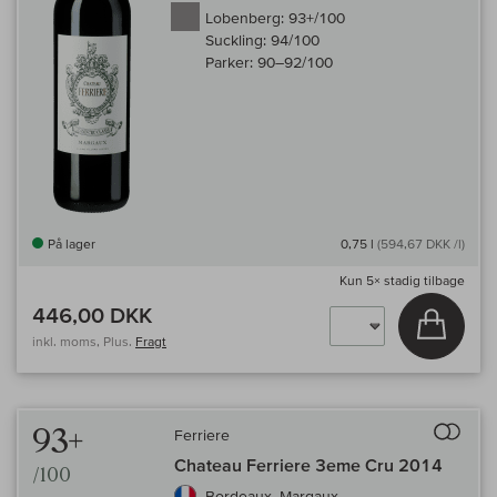
Lobenberg:
93+/100
Suckling:
94/100
Parker:
90–92/100
På lager
0,75 l
(594,67 DKK /l)
Kun
5×
stadig tilbage
446,00 DKK
Læg i 
inkl. moms, Plus.
Fragt
Til 
93+
Ferriere
Chateau Ferriere 3eme Cru 2014
/100
Bordeaux, Margaux