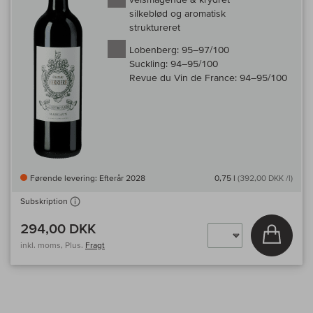
silkeblød og aromatisk
struktureret
Lobenberg:
95–97/100
Suckling:
94–95/100
Revue du Vin de France:
94–95/100
Førende levering: Efterår 2028
0,75 l
(392,00 DKK /l)
Subskription
294,00 DKK
Læg i 
inkl. moms, Plus.
Fragt