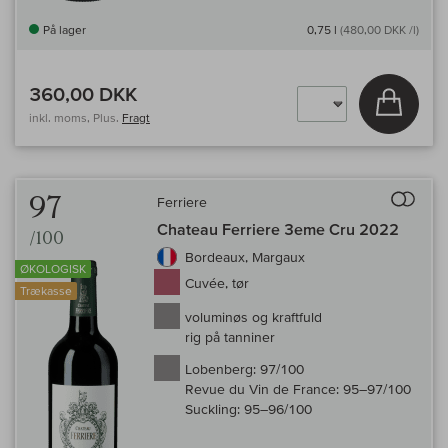
På lager
0,75 l
(480,00 DKK /l)
360,00 DKK
Læg i 
inkl. moms, Plus.
Fragt
Til 
97
Ferriere
Chateau Ferriere 3eme Cru 2022
/100
Bordeaux, Margaux
ØKOLOGISK
Cuvée, tør
Trækasse
voluminøs og kraftfuld
rig på tanniner
Lobenberg:
97/100
Revue du Vin de France:
95–97/100
Suckling:
95–96/100