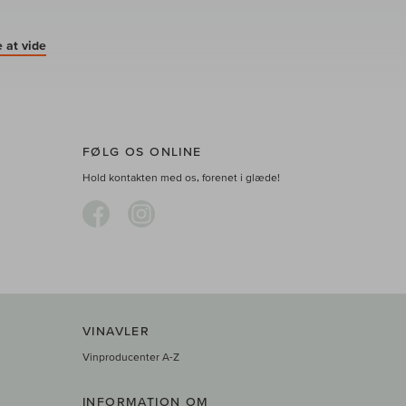
 at vide
FØLG OS ONLINE
Hold kontakten med os, forenet i glæde!
VINAVLER
Vinproducenter A-Z
INFORMATION OM