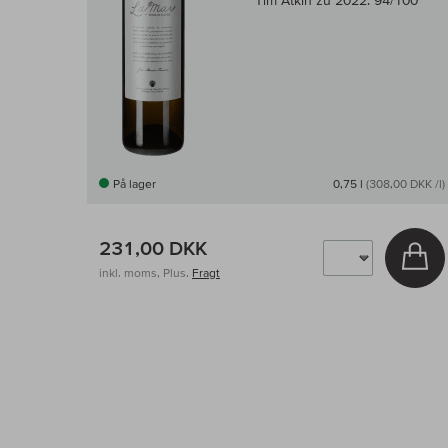
Tim Atkin zu 2022:
94/100
På lager
0,75 l
(308,00 DKK /l)
231,00 DKK
Læ
inkl. moms, Plus.
Fragt