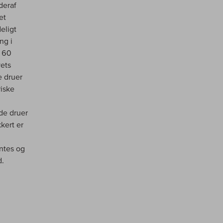
deraf
et
eligt
ng i
 160
vets
e druer
iske
de druer
kert er
antes og
d.