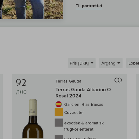
Til portrættet
Pris [DKK]
Årgang
Lobe
Til sammenligningen af vin
Til samm
92
Terras Gauda
Terras Gauda Albarino O
/100
Rosal 2024
Galicien, Rias Baixas
Cuvée, tør
eksotisk & aromatisk
frugt-orienteret