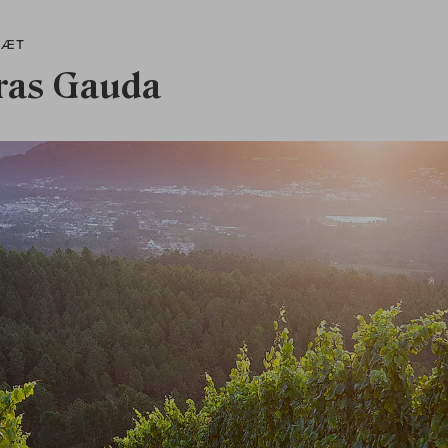
RÆT
ras Gauda