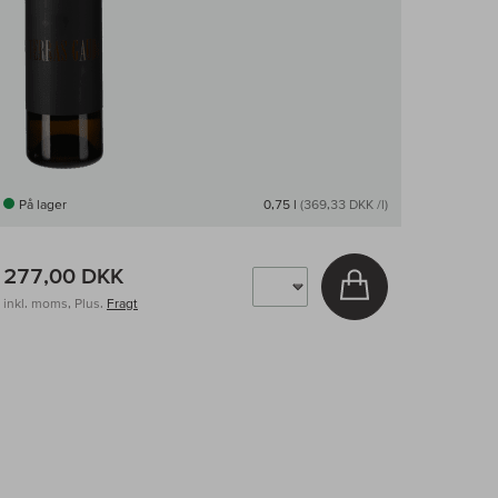
På lager
0,75 l
(369,33 DKK /l)
277,00 DKK
v
Læg i kurv
inkl. moms, Plus.
Fragt