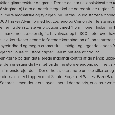
skifer, glimmerskifer og granit. Denne dal har flest solskinstimer (
å vingården) i den generelt meget kølige og regnfulde region. D
er i mere aromatiske og fyldige vine. Terras Gauda startede oprind
00 flasker Alvarino med lidt Loureiro og Caino i den første årga
n er nu den største vinproducent med 1,5 millioner flasker fra
Vinmarkerne strækker sig fra havniveau op til 300 meter over ha
e, hvilket skaber denne forførende kombination af koncentrered
 syreindhold og meget aromatiske, smidige og legende, endda fr
ger fra Loureiro i store højder. Den minutiøse kontrol af
punkterne og den detaljerede indgangskontrol af de håndplukke
er den enestående kvalitet på denne store ejendom, som helt sik
xas' mønsterejendom. Der er helt sikkert mere unikke stilarter og
nde kvaliteter i toppen med Zarate, Forjas del Salnes, Pazo Bar
Senorans, men det, der tilbydes her til denne pris, er al ære vær