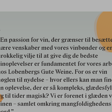
S
En passion for vin, der grænser til besætte
nære venskaber med vores vinbønder og e
rokkelig vilje til at give dig de bedste
inoplevelser er fundamentet for vores ar
os Lobenbergs Gute Weine. For os er vin
øglen til nydelse – hvor ellers kan man fi
n oplevelse, der er så kompleks, glædesfy
g til tider magisk? Vi er forenet i glæden 
vinen – samlet omkring mangfoldighedens
ord.”