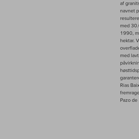
af granit
navnet p
resulter
med 30.0
1990, me
hektar. 
overflad
med lavt
påvirknin
høsttids
garanter
Rias Bai
fremrage
Pazo de 