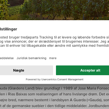
auda (Glædens Land) blev grundlagt i 1989 af Jose Maria Fonsec
len i Rias Baixas som realiseringen af hans livslange drøm. Det e
øjre bred, nærmere bestemt i landsbyen A Guarda (=Gauda), so
t af de germanske suebier i den tidlige middelalder. Jordbunden