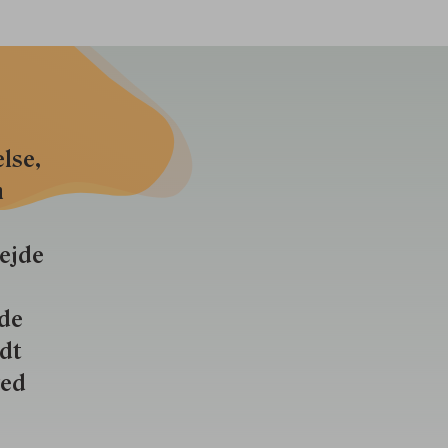
lse,
n
bejde
nde
ldt
ved