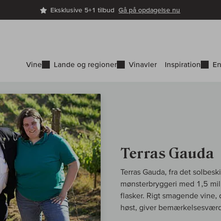
Eksklusive 5+1 tilbud
Gå på opdagelse nu
Vine
Lande og regioner
Vinavler
Inspiration
En
Terras Gauda
Terras Gauda, fra det solbesk
mønsterbryggeri med 1,5 mil
flasker. Rigt smagende vine,
høst, giver bemærkelsesværd