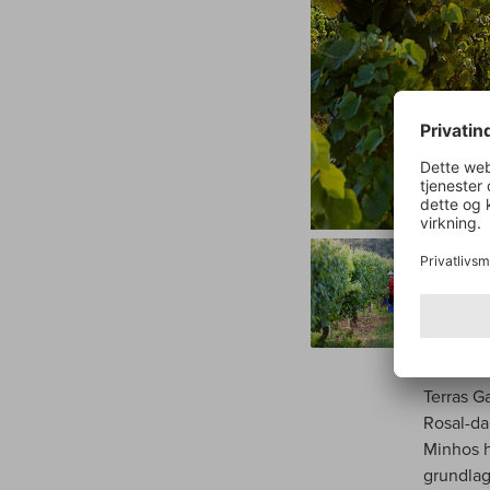
Terras G
Rosal-da
Minhos h
grundlag