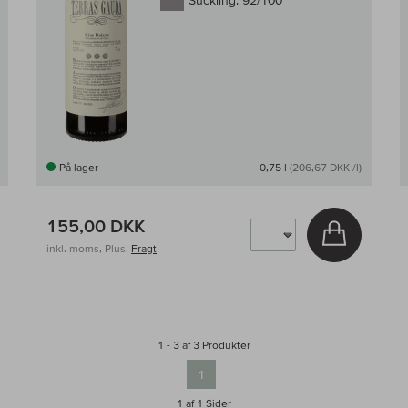
Suckling:
92/100
På lager
0,75 l
(206,67 DKK /l)
155,00 DKK
g i kurv
Læg i kur
inkl. moms, Plus.
Fragt
1 - 3 af 3 Produkter
1
1 af 1
Sider