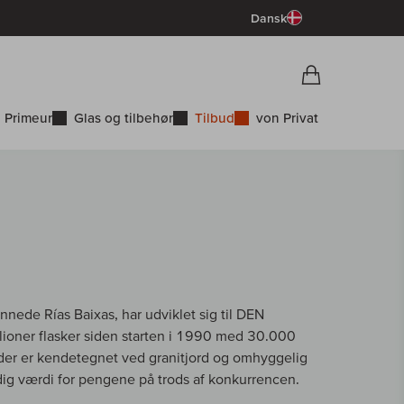
Dansk
Vorschau War
Indkøbskurv
 Primeur
Glas og tilbehør
Tilbud
von Privat
innede Rías Baixas, har udviklet sig til DEN
lioner flasker siden starten i 1990 med 30.000
 der er kendetegnet ved granitjord og omhyggelig
ig værdi for pengene på trods af konkurrencen.