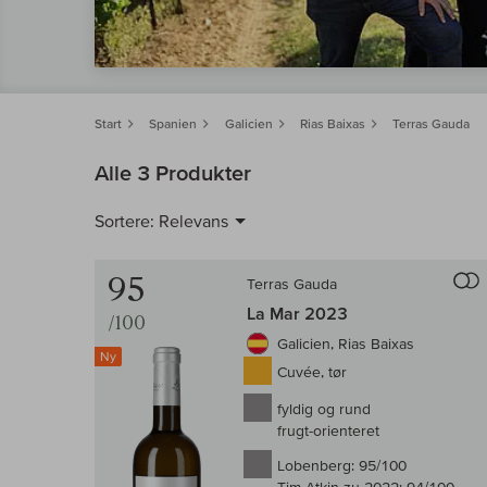
Start
Spanien
Galicien
Rias Baixas
Terras Gauda
Alle 3 Produkter
Sortere:
Relevans
95
Terras Gauda
La Mar 2023
/100
Galicien, Rias Baixas
Ny
Cuvée, tør
fyldig og rund
frugt-orienteret
Lobenberg:
95/100