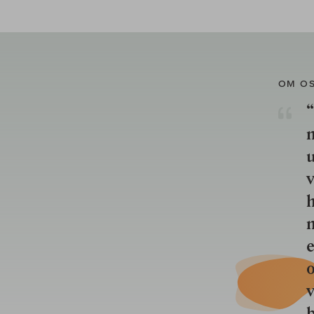
OM O
“
u
v
h
n
e
o
b