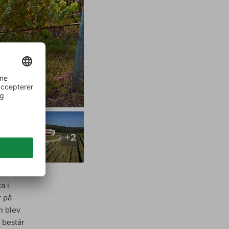
+2
a i
r på
m blev
 består