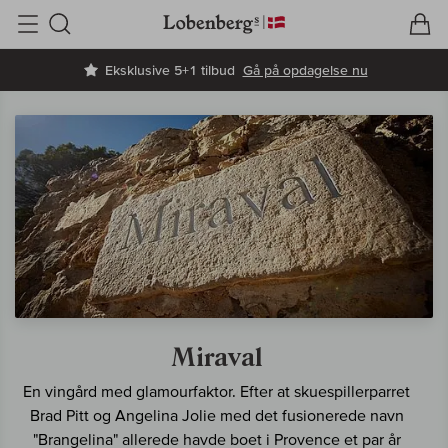
V
I
Søg
Eksklusive 5+1 tilbud
Gå på opdagelse nu
Miraval
En vingård med glamourfaktor. Efter at skuespillerparret
Brad Pitt og Angelina Jolie med det fusionerede navn
"Brangelina" allerede havde boet i Provence et par år