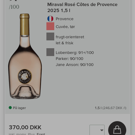
Miraval Rosé Côtes de Provence
/100
2025 1,5 l
Provence
Cuvée, tør
frugt-orienteret
let & frisk
Lobenberg:
91+/100
Parker:
90/100
Jane Anson:
90/100
På lager
1,5 l
(246,67 DKK /l)
370,00 DKK
Læg i 
inkl. moms, Plus.
Fragt