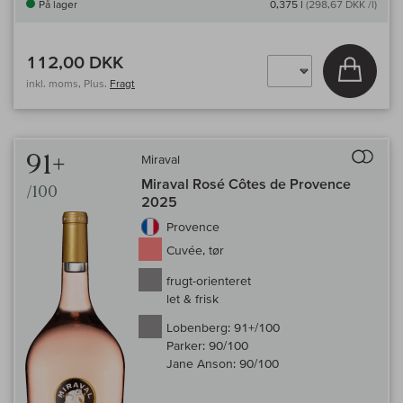
På lager
0,375 l
(298,67 DKK /l)
112,00 DKK
Læg i 
inkl. moms, Plus.
Fragt
Til 
91+
Miraval
Miraval Rosé Côtes de Provence
/100
2025
Provence
Cuvée, tør
frugt-orienteret
let & frisk
Lobenberg:
91+/100
Parker:
90/100
Jane Anson:
90/100