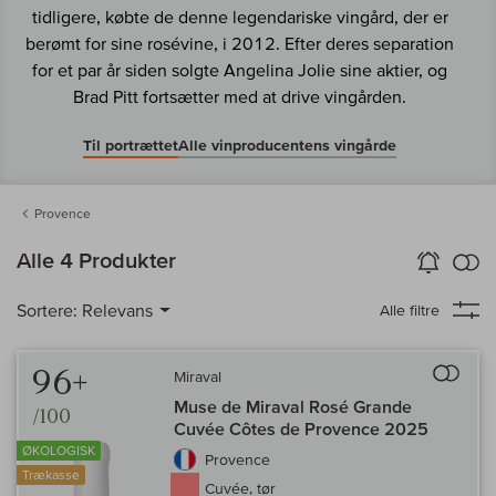
tidligere, købte de denne legendariske vingård, der er
berømt for sine rosévine, i 2012. Efter deres separation
for et par år siden solgte Angelina Jolie sine aktier, og
Brad Pitt fortsætter med at drive vingården.
Til portrættet
Alle vinproducentens vingårde
Provence
in
Alle 4 Produkter
Vin-Alarm
aktiver
Samm
Sortere:
Relevans
Alle filtre
Til 
96+
Miraval
Muse de Miraval Rosé Grande
/100
Cuvée Côtes de Provence 2025
ØKOLOGISK
Provence
Trækasse
Cuvée, tør