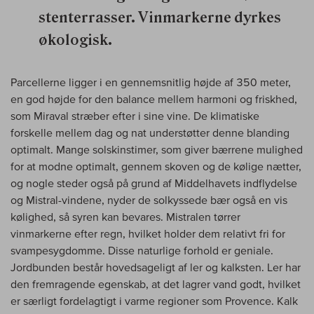
stenterrasser. Vinmarkerne dyrkes
økologisk.
Parcellerne ligger i en gennemsnitlig højde af 350 meter,
en god højde for den balance mellem harmoni og friskhed,
som Miraval stræber efter i sine vine. De klimatiske
forskelle mellem dag og nat understøtter denne blanding
optimalt. Mange solskinstimer, som giver bærrene mulighed
for at modne optimalt, gennem skoven og de kølige nætter,
og nogle steder også på grund af Middelhavets indflydelse
og Mistral-vindene, nyder de solkyssede bær også en vis
kølighed, så syren kan bevares. Mistralen tørrer
vinmarkerne efter regn, hvilket holder dem relativt fri for
svampesygdomme. Disse naturlige forhold er geniale.
Jordbunden består hovedsageligt af ler og kalksten. Ler har
den fremragende egenskab, at det lagrer vand godt, hvilket
er særligt fordelagtigt i varme regioner som Provence. Kalk