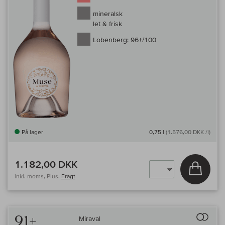
mineralsk
let & frisk
Lobenberg:
96+/100
På lager
0,75 l
(1.576,00 DKK /l)
1.182,00 DKK
Læg i 
inkl. moms, Plus.
Fragt
Til 
91+
Miraval