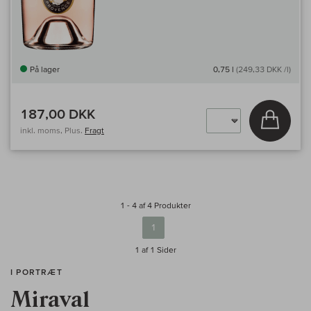
På lager
0,75 l
(249,33 DKK /l)
187,00 DKK
Læg i 
inkl. moms, Plus.
Fragt
1 - 4 af 4 Produkter
1
1 af 1
Sider
I PORTRÆT
Miraval