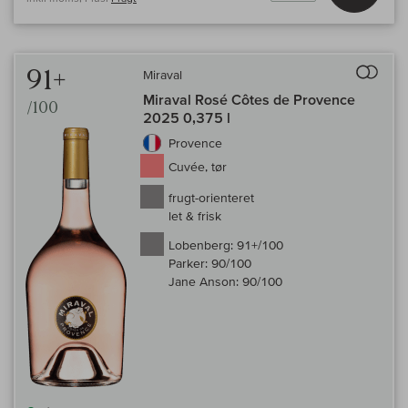
Til 
91+
Miraval
Miraval Rosé Côtes de Provence
/100
2025 0,375 l
Provence
Cuvée, tør
frugt-orienteret
let & frisk
Lobenberg:
91+/100
Parker:
90/100
Jane Anson:
90/100