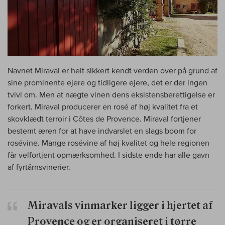
Navnet Miraval er helt sikkert kendt verden over på grund af
sine prominente ejere og tidligere ejere, det er der ingen
tvivl om. Men at nægte vinen dens eksistensberettigelse er
forkert. Miraval producerer en rosé af høj kvalitet fra et
skovklædt terroir i Côtes de Provence. Miraval fortjener
bestemt æren for at have indvarslet en slags boom for
rosévine. Mange rosévine af høj kvalitet og hele regionen
får velfortjent opmærksomhed. I sidste ende har alle gavn
af fyrtårnsvinerier.
Miravals vinmarker ligger i hjertet af
Provence og er organiseret i tørre