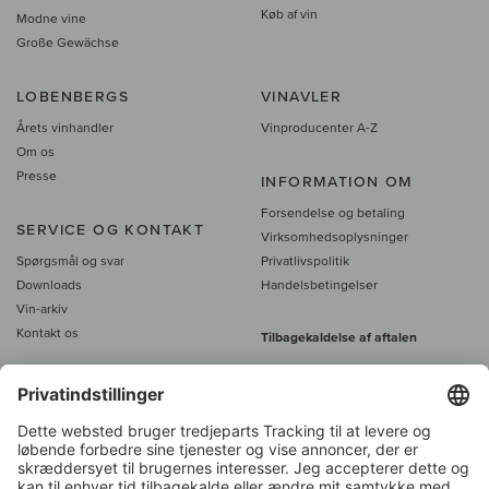
Køb af vin
Modne vine
Große Gewächse
LOBENBERGS
VINAVLER
Årets vinhandler
Vinproducenter A-Z
Om os
Presse
INFORMATION OM
Forsendelse og betaling
SERVICE OG KONTAKT
Virksomhedsoplysninger
Spørgsmål og svar
Privatlivspolitik
Downloads
Handelsbetingelser
Vin-arkiv
Kontakt os
Tilbagekaldelse af aftalen
Alle priser er inkl. moms, plus 39
DKK i fragt
- fra
450 DKK gratis fragt