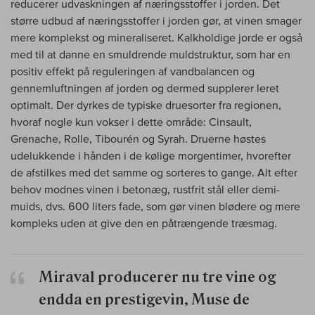
reducerer udvaskningen af næringsstoffer i jorden. Det
større udbud af næringsstoffer i jorden gør, at vinen smager
mere komplekst og mineraliseret. Kalkholdige jorde er også
med til at danne en smuldrende muldstruktur, som har en
positiv effekt på reguleringen af vandbalancen og
gennemluftningen af jorden og dermed supplerer leret
optimalt. Der dyrkes de typiske druesorter fra regionen,
hvoraf nogle kun vokser i dette område: Cinsault,
Grenache, Rolle, Tibourén og Syrah. Druerne høstes
udelukkende i hånden i de kølige morgentimer, hvorefter
de afstilkes med det samme og sorteres to gange. Alt efter
behov modnes vinen i betonæg, rustfrit stål eller demi-
muids, dvs. 600 liters fade, som gør vinen blødere og mere
kompleks uden at give den en påtrængende træsmag.
Miraval producerer nu tre vine og
endda en prestigevin, Muse de