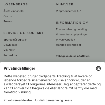
LOBENBERGS
VINAVLER
Årets vinhandler
Vinproducenter A-Z
Om os
Presse
INFORMATION OM
Forsendelse og betaling
SERVICE OG KONTAKT
Virksomhedsoplysninger
Spørgsmål og svar
Privatlivspolitik
Downloads
Handelsbetingelser
Vin-arkiv
Kontakt os
Tilbagekaldelse af aftalen
Alle priser er inkl. moms, plus 39
DKK i fragt
- fra
450 DKK gratis fragt
Kundeservice:
+49 421 696 797-0