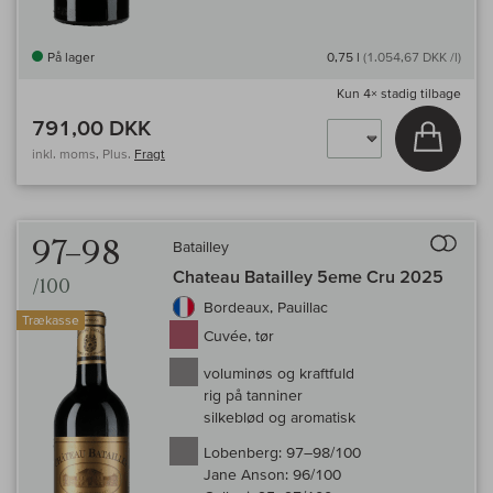
På lager
0,75 l
(1.054,67 DKK /l)
Kun
4×
stadig tilbage
791,00 DKK
Læg i 
inkl. moms, Plus.
Fragt
Til 
97–98
Batailley
Chateau Batailley 5eme Cru 2025
/100
Bordeaux, Pauillac
Trækasse
Cuvée, tør
voluminøs og kraftfuld
rig på tanniner
silkeblød og aromatisk
Lobenberg:
97–98/100
Jane Anson:
96/100