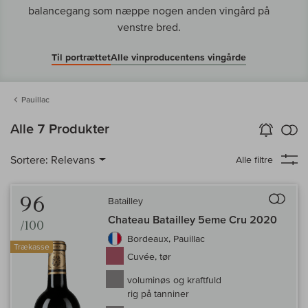
balancegang som næppe nogen anden vingård på
venstre bred.
Til portrættet
Alle vinproducentens vingårde
Pauillac
in
Alle 7 Produkter
Vin-Alarm
aktiver
Samm
Sortere:
Relevans
Alle filtre
Til 
96
Batailley
Chateau Batailley 5eme Cru 2020
/100
Bordeaux, Pauillac
Trækasse
Cuvée, tør
voluminøs og kraftfuld
rig på tanniner