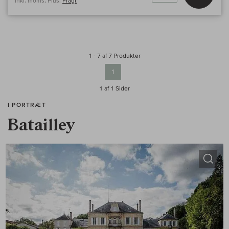
inkl. moms, Plus.
Fragt
1 - 7 af 7 Produkter
1
1 af 1
Sider
I PORTRÆT
Batailley