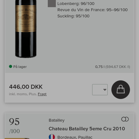
Lobenberg:
96/100
Revue du Vin de France:
95–96/100
Suckling:
95/100
På lager
0,75 l
(594,67 DKK /l)
446,00 DKK
Læg i 
inkl. moms, Plus.
Fragt
Til 
95
Batailley
Chateau Batailley 5eme Cru 2010
/100
Bordeaux, Pauillac