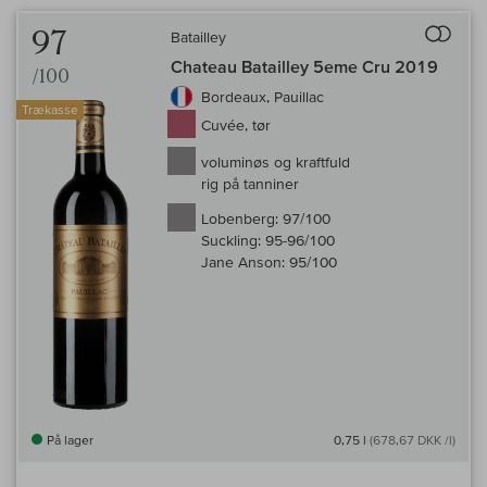
Til 
97
Batailley
Chateau Batailley 5eme Cru 2019
/100
Bordeaux, Pauillac
Trækasse
Cuvée, tør
voluminøs og kraftfuld
rig på tanniner
Lobenberg:
97/100
Suckling:
95-96/100
Jane Anson:
95/100
På lager
0,75 l
(678,67 DKK /l)