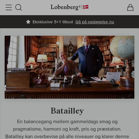
V
I
Søg
Eksklusive 5+1 tilbud
Gå på opdagelse nu
Batailley
En balancegang mellem gammeldags smag og
pragmatisme, harmoni og kraft, pris og præstation.
Batailley kan overbevise på alle niveauer og klarer denne