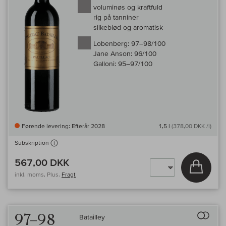
voluminøs og kraftfuld
rig på tanniner
silkeblød og aromatisk
Lobenberg:
97–98/100
Jane Anson:
96/100
Galloni:
95–97/100
Førende levering: Efterår 2028
1,5 l
(378,00 DKK /l)
Subskription
567,00 DKK
Læg i 
inkl. moms, Plus.
Fragt
Til 
97–98
Batailley