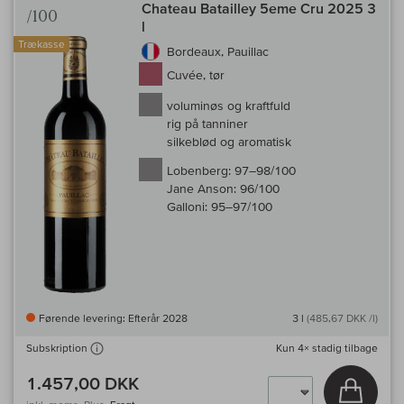
Chateau Batailley 5eme Cru 2025 3
/100
l
Trækasse
Bordeaux, Pauillac
Cuvée, tør
voluminøs og kraftfuld
rig på tanniner
silkeblød og aromatisk
Lobenberg:
97–98/100
Jane Anson:
96/100
Galloni:
95–97/100
Førende levering: Efterår 2028
3 l
(485,67 DKK /l)
Kun
4×
stadig tilbage
Subskription
1.457,00 DKK
Læg i 