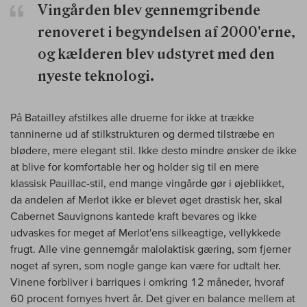
Vingården blev gennemgribende
renoveret i begyndelsen af 2000'erne,
og kælderen blev udstyret med den
nyeste teknologi.
På Batailley afstilkes alle druerne for ikke at trække
tanninerne ud af stilkstrukturen og dermed tilstræbe en
blødere, mere elegant stil. Ikke desto mindre ønsker de ikke
at blive for komfortable her og holder sig til en mere
klassisk Pauillac-stil, end mange vingårde gør i øjeblikket,
da andelen af Merlot ikke er blevet øget drastisk her, skal
Cabernet Sauvignons kantede kraft bevares og ikke
udvaskes for meget af Merlot'ens silkeagtige, vellykkede
frugt. Alle vine gennemgår malolaktisk gæring, som fjerner
noget af syren, som nogle gange kan være for udtalt her.
Vinene forbliver i barriques i omkring 12 måneder, hvoraf
60 procent fornyes hvert år. Det giver en balance mellem at