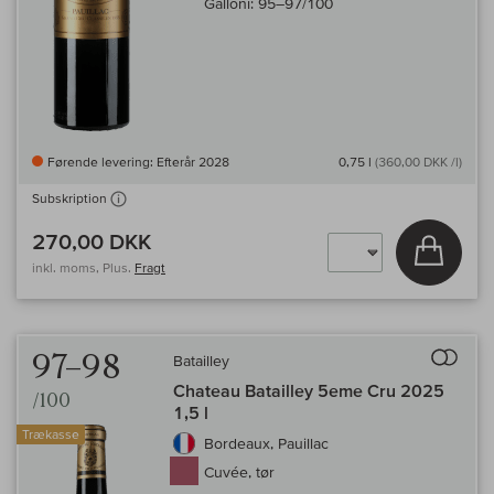
Galloni:
95–97/100
Førende levering: Efterår 2028
0,75 l
(360,00 DKK /l)
Subskription
270,00 DKK
Læg i 
inkl. moms, Plus.
Fragt
Til 
97–98
Batailley
Chateau Batailley 5eme Cru 2025
/100
1,5 l
Trækasse
Bordeaux, Pauillac
Cuvée, tør