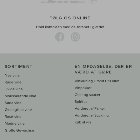
FØLG OS ONLINE
Hold kontakten med os, forenet i glæde!
SORTIMENT
EN OPDAGELSE, DER ER
VÆRD AT GØRE
Nye vine
Vinklub og Grand Cru-klub
Røde vine
Vinpakker
Hvide vine
Olier og saucer
Mousserende vine
Spiritus
Søde vine
Vurderet af Parker
Økologiske vine
Vurderet af Suckling
Rosé-vine
Køb af vin
Modne vine
Große Gewächse