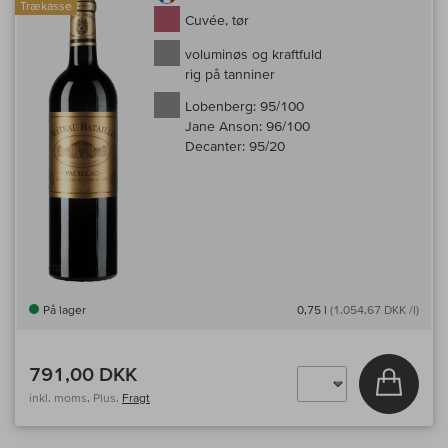
Trækasse
Cuvée, tør
voluminøs og kraftfuld
rig på tanniner
Lobenberg:
95/100
Jane Anson:
96/100
Decanter:
95/20
På lager
0,75 l
(1.054,67 DKK /l)
791,00 DKK
Læg i 
inkl. moms, Plus.
Fragt