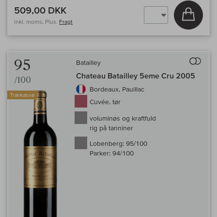
509,00 DKK
Læg i 
inkl. moms, Plus.
Fragt
Til 
95
Batailley
Chateau Batailley 5eme Cru 2005
/100
Bordeaux, Pauillac
Trækasse
Cuvée, tør
voluminøs og kraftfuld
rig på tanniner
Lobenberg:
95/100
Parker:
94/100