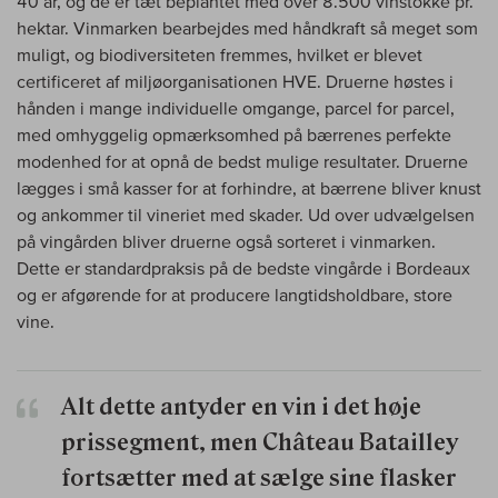
40 år, og de er tæt beplantet med over 8.500 vinstokke pr.
hektar. Vinmarken bearbejdes med håndkraft så meget som
muligt, og biodiversiteten fremmes, hvilket er blevet
certificeret af miljøorganisationen HVE. Druerne høstes i
hånden i mange individuelle omgange, parcel for parcel,
med omhyggelig opmærksomhed på bærrenes perfekte
modenhed for at opnå de bedst mulige resultater. Druerne
lægges i små kasser for at forhindre, at bærrene bliver knust
og ankommer til vineriet med skader. Ud over udvælgelsen
på vingården bliver druerne også sorteret i vinmarken.
Dette er standardpraksis på de bedste vingårde i Bordeaux
og er afgørende for at producere langtidsholdbare, store
vine.
Alt dette antyder en vin i det høje
prissegment, men Château Batailley
fortsætter med at sælge sine flasker