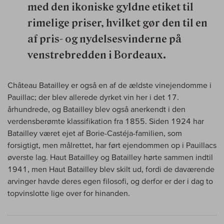
med den ikoniske gyldne etiket til
rimelige priser, hvilket gør den til en
af pris- og nydelsesvinderne på
venstrebredden i Bordeaux.
Château Batailley er også en af de ældste vinejendomme i
Pauillac; der blev allerede dyrket vin her i det 17.
århundrede, og Batailley blev også anerkendt i den
verdensberømte klassifikation fra 1855. Siden 1924 har
Batailley været ejet af Borie-Castéja-familien, som
forsigtigt, men målrettet, har ført ejendommen op i Pauillacs
øverste lag. Haut Batailley og Batailley hørte sammen indtil
1941, men Haut Batailley blev skilt ud, fordi de daværende
arvinger havde deres egen filosofi, og derfor er der i dag to
topvinslotte lige over for hinanden.