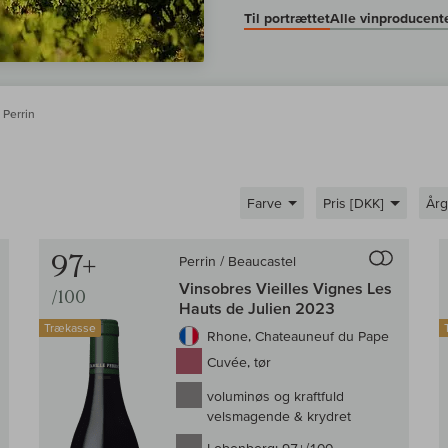
Til portrættet
Alle vinproducent
 Perrin
Farve
Pris [DKK]
År
Til sammenligningen af vin
Til samm
97+
Perrin / Beaucastel
Vinsobres Vieilles Vignes Les
/100
Hauts de Julien 2023
Trækasse
Rhone, Chateauneuf du Pape
Cuvée, tør
voluminøs og kraftfuld
velsmagende & krydret