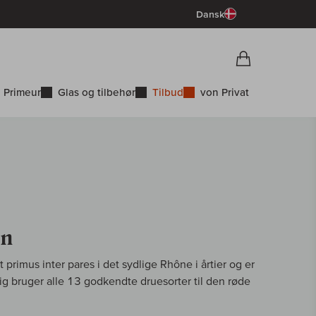
Dansk
Vorschau War
Indkøbskurv
 Primeur
Glas og tilbehør
Tilbud
von Privat
in
primus inter pares i det sydlige Rhône i årtier og er
dig bruger alle 13 godkendte druesorter til den røde