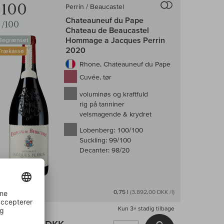
100
Perrin / Beaucastel
Chateauneuf du Pape
/100
Chateau de Beaucastel
Hommage a Jacques Perrin
Begrænset
2020
Trækasse
Rhone, Chateauneuf du Pape
Cuvée, tør
voluminøs og kraftfuld
rig på tanniner
velsmagende & krydret
Lobenberg:
100/100
Suckling:
99/100
Decanter:
98/20
På lager
0,75 l
(3.892,00 DKK /l)
Kun
3×
stadig tilbage