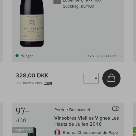
Lobenberg:
97+/100
Suckling:
95/100
På lager
0,75 l
(437,33 DKK /l)
328,00 DKK
g i kurv
Læg i kur
inkl. moms, Plus.
Fragt
Til sammenligningen af vin
Til samm
97+
Perrin / Beaucastel
Vinsobres Vieilles Vignes Les
/100
Hauts de Julien 2016
Begrænset
Rhone, Chateauneuf du Pape