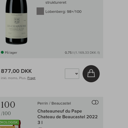
struktureret
Lobenberg:
98+/100
På lager
0,75 l
(1.169,33 DKK /l)
877,00 DKK
v
Læg i kurv
inkl. moms, Plus.
Fragt
enligningen af vin
Til sammenligni
100
Perrin / Beaucastel
Chateauneuf du Pape
/100
Chateau de Beaucastel 2022
3 l
ØKOLOGISK