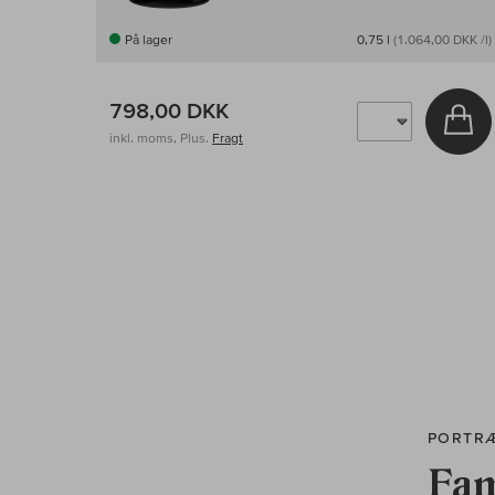
På lager
0,75 l
(1.064,00 DKK /l)
798,00 DKK
Læ
inkl. moms, Plus.
Fragt
PORTR
Fam