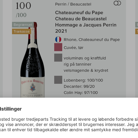
100
Perrin / Beaucastel
Chateauneuf du Pape
/100
Chateau de Beaucastel
Hommage a Jacques Perrin
Begrænset
2021
Trækasse
Rhone, Chateauneuf du Pape
Cuvée, tør
voluminøs og kraftfuld
rig på tanniner
velsmagende & krydret
Lobenberg:
100/100
Decanter:
99/20
Colin Hay:
97/100
På lager
0,75 l
(3.809,33 DKK /l)