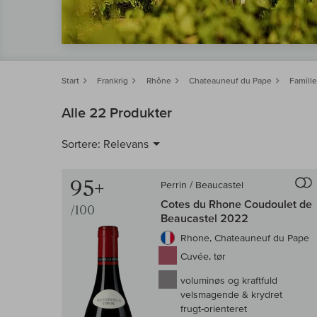
Start
Frankrig
Rhône
Chateauneuf du Pape
Famille
Alle 22 Produkter
Sortere:
Relevans
95+
Perrin / Beaucastel
Cotes du Rhone Coudoulet de
/100
Beaucastel 2022
Rhone, Chateauneuf du Pape
Cuvée, tør
voluminøs og kraftfuld
velsmagende & krydret
frugt-orienteret