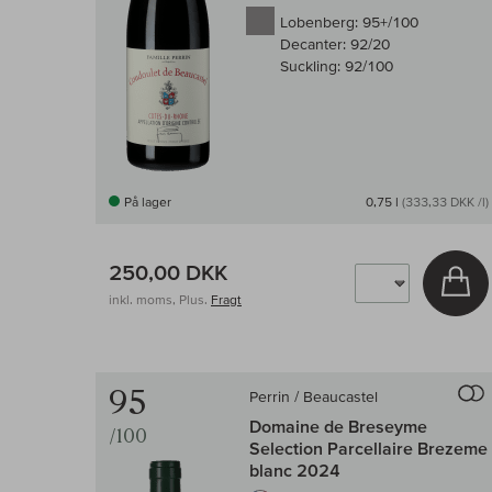
Lobenberg:
95+/100
Decanter:
92/20
Suckling:
92/100
På lager
0,75 l
(333,33 DKK /l)
250,00 DKK
Læ
inkl. moms, Plus.
Fragt
95
Perrin / Beaucastel
Domaine de Breseyme
/100
Selection Parcellaire Brezeme
blanc 2024