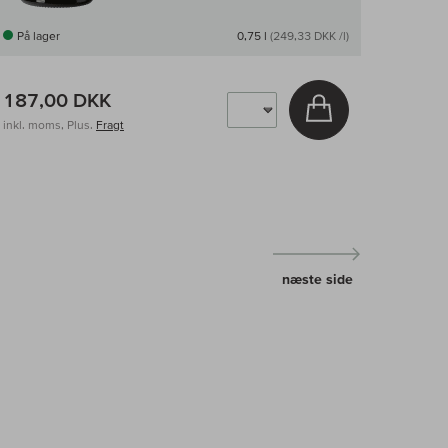
På lager
0,75 l
(249,33 DKK /l)
187,00 DKK
v
Læg i kurv
inkl. moms, Plus.
Fragt
næste side