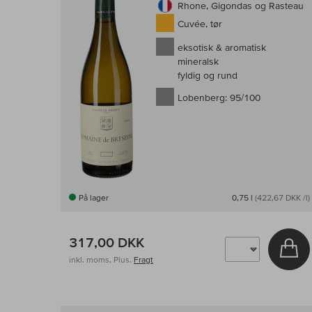
Rhone, Gigondas og Rasteau
Cuvée, tør
eksotisk & aromatisk
mineralsk
fyldig og rund
Lobenberg:
95/100
På lager
0,75 l
(422,67 DKK /l)
317,00 DKK
Læ
inkl. moms, Plus.
Fragt