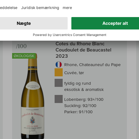
2.857,00 DKK
g i kurv
Læg i kur
inkl. moms, Plus.
Fragt
Til sammenligningen af vin
Til samm
93+
Perrin / Beaucastel
Cotes du Rhone Blanc
/100
Coudoulet de Beaucastel
2023
ØKOLOGISK
Rhone, Chateauneuf du Pape
Cuvée, tør
fyldig og rund
eksotisk & aromatisk
Lobenberg:
93+/100
Suckling:
92/100
Parker:
91/100