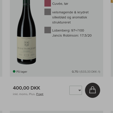
Cuvée, tør
velsmagende & krydret
silkeblød og aromatisk
struktureret
Lobenberg:
97+/100
Jancis Robinson:
17,5/20
På lager
0,75 l
(533,33 DKK /l)
400,00 DKK
g i kurv
Læg i kur
inkl. moms, Plus.
Fragt
Til sammenligningen af vin
Til samm