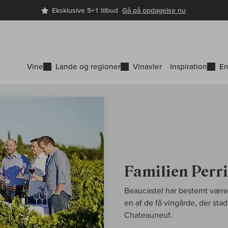
Eksklusive 5+1 tilbud
Gå på opdagelse nu
Vine
Lande og regioner
Vinavler
Inspiration
En
Familien Perr
Beaucastel har bestemt været 
en af de få vingårde, der sta
Chateauneuf.