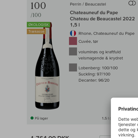
100
Perrin / Beaucastel
Chateauneuf du Pape
/100
Chateau de Beaucastel 2022
1,5 l
ØKOLOGISK
Trækasse
Rhone, Chateauneuf du Pape
Cuvée, tør
voluminøs og kraftfuld
velsmagende & krydret
Lobenberg:
100/100
Suckling:
97/100
Decanter:
96/20
På lager
1,5 l
(1.176,00 DKK /l)