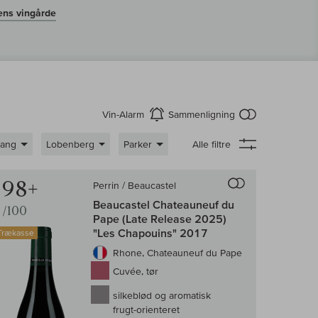
ens vingårde
intet produkt 
Vin-Alarm
Sammenligning
aktiver
gang
Lobenberg
Parker
Alle filtre
enligningen af vin
Til sammenligni
98+
Perrin / Beaucastel
Beaucastel Chateauneuf du
/100
Pape (Late Release 2025)
"Les Chapouins" 2017
Trækasse
Rhone, Chateauneuf du Pape
Cuvée, tør
silkeblød og aromatisk
frugt-orienteret