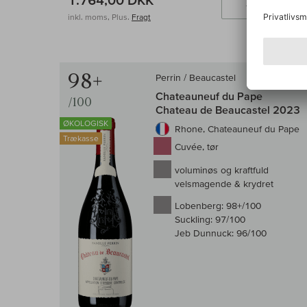
1.764,00 DKK
Læ
inkl. moms, Plus.
Fragt
98+
Perrin / Beaucastel
Chateauneuf du Pape
/100
Chateau de Beaucastel 2023
ØKOLOGISK
Rhone, Chateauneuf du Pape
Trækasse
Cuvée, tør
voluminøs og kraftfuld
velsmagende & krydret
Lobenberg:
98+/100
Suckling:
97/100
Jeb Dunnuck:
96/100