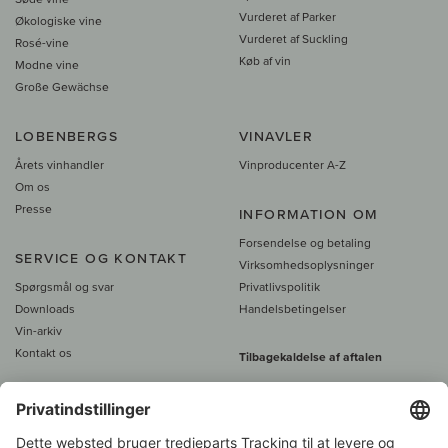
Vurderet af Parker
Økologiske vine
Vurderet af Suckling
Rosé-vine
Køb af vin
Modne vine
Große Gewächse
LOBENBERGS
VINAVLER
Årets vinhandler
Vinproducenter A-Z
Om os
Presse
INFORMATION OM
Forsendelse og betaling
SERVICE OG KONTAKT
Virksomhedsoplysninger
Spørgsmål og svar
Privatlivspolitik
Downloads
Handelsbetingelser
Vin-arkiv
Kontakt os
Tilbagekaldelse af aftalen
Alle priser er inkl. moms, plus 39
DKK i fragt
- fra
450 DKK gratis fragt