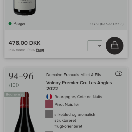
På lager
0,75 l
(637,33 DKK /l)
478,00 DKK
Læg i 
inkl. moms, Plus.
Fragt
Til 
94–96
Domaine Francois Millet & Fils
Volnay Premier Cru Les Angles
/100
2022
Begrænset
Bourgogne, Cote de Nuits
Pinot Noir, tør
silkeblød og aromatisk
struktureret
frugt-orienteret