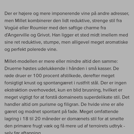
Der er højere og mere imponerende vine på andre adresser,
men Millet kombinerer den lidt reduktive, strenge stil fra
Vogüé eller Roumier med den saftige charme fra
d'Angerville og Grivot. Han ligger et sted midt imellem med
sine ret reduktive, stumpe, men alligevel meget aromatiske
og perfekt polerede vine.
Millet-modellen er mere eller mindre altid den samme:
Druerne høstes udelukkende i hånden i små kasser. De
røde druer er 100 procent afstilkede, derefter meget
forsigtigt knust og spontangæret i rustfrit stål. Der er ingen
ekstraktion overhovedet, kun en blid brusning, hvilket er
meget vigtigt for at forstå domaineets superdelikate stil. Det
handler altid om purisme og filigran. De hvide vine er alle
gæret og modnet spontant på fade. Meget omfattende
lagring i 18 til 20 måneder er domænets stil for at smelte
den primære frugt væk og få mere ud af terroirets udtryk -
selv før aftapning.