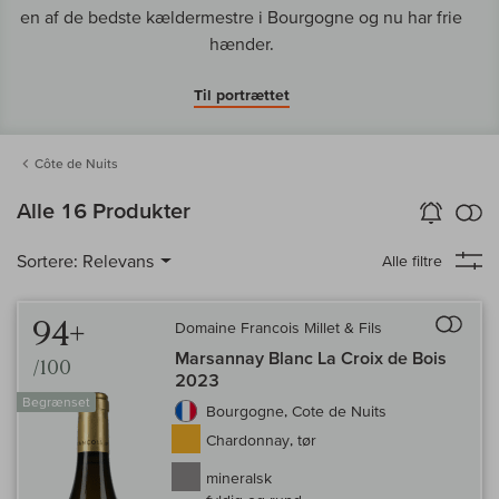
en af de bedste kældermestre i Bourgogne og nu har frie
hænder.
Til portrættet
Côte de Nuits
in
Alle 16 Produkter
Vin-Alarm
aktiver
Samm
Sortere:
Relevans
Alle filtre
Til 
94+
Domaine Francois Millet & Fils
Marsannay Blanc La Croix de Bois
/100
2023
Begrænset
Bourgogne, Cote de Nuits
Chardonnay, tør
mineralsk