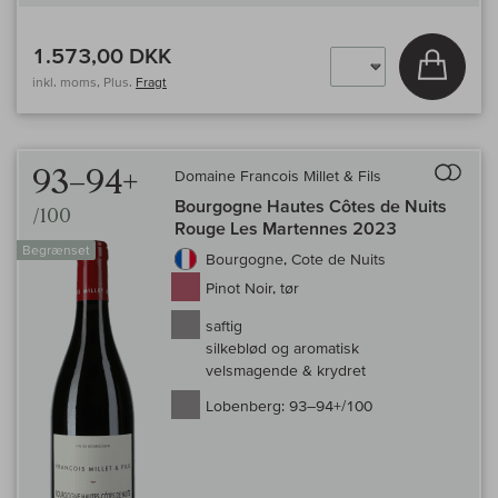
1.573,00 DKK
Læg i 
inkl. moms, Plus.
Fragt
Til 
93–94+
Domaine Francois Millet & Fils
Bourgogne Hautes Côtes de Nuits
/100
Rouge Les Martennes 2023
Begrænset
Bourgogne, Cote de Nuits
Pinot Noir, tør
saftig
silkeblød og aromatisk
velsmagende & krydret
Lobenberg:
93–94+/100