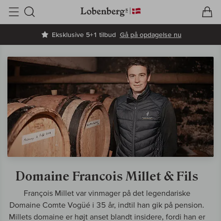
V
I
Søg
Eksklusive 5+1 tilbud
Gå på opdagelse nu
Domaine Francois Millet & Fils
François Millet var vinmager på det legendariske
Domaine Comte Vogüé i 35 år, indtil han gik på pension.
Millets domaine er højt anset blandt insidere, fordi han er