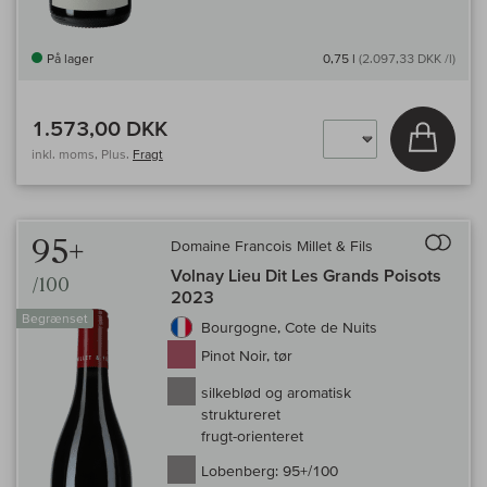
På lager
0,75 l
(2.097,33 DKK /l)
1.573,00 DKK
Læg i 
inkl. moms, Plus.
Fragt
Til 
95+
Domaine Francois Millet & Fils
Volnay Lieu Dit Les Grands Poisots
/100
2023
Begrænset
Bourgogne, Cote de Nuits
Pinot Noir, tør
silkeblød og aromatisk
struktureret
frugt-orienteret
Lobenberg:
95+/100