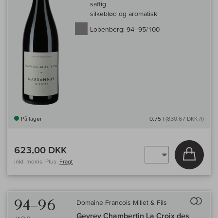
saftig
silkeblød og aromatisk
Lobenberg:
94–95/100
På lager
0,75 l
(830,67 DKK /l)
623,00 DKK
Læg i 
inkl. moms, Plus.
Fragt
Til 
94–96
Domaine Francois Millet & Fils
Gevrey Chambertin La Croix des