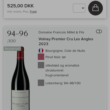
525,00 DKK
Læg i 
inkl. moms, Plus.
Fragt
Til 
94–96
Domaine Francois Millet & Fils
Volnay Premier Cru Les Angles
/100
2023
Begrænset
Bourgogne, Cote de Nuits
Pinot Noir, tør
silkeblød og aromatisk
struktureret
frugt-orienteret
Lobenberg:
94–96/100