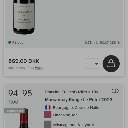
På lager
0,75 l
(1.158,67 DKK /l)
869,00 DKK
Læg i 
inkl. moms, Plus.
Fragt
Til 
94–95
Domaine Francois Millet & Fils
Marsannay Rouge Le Potet 2023
/100
Bourgogne, Cote de Nuits
Begrænset
Pinot Noir, tør
velsmagende & krydret