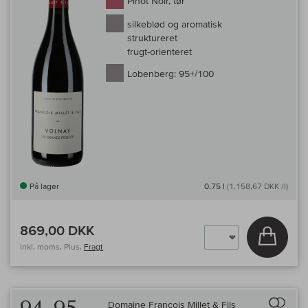
Pinot Noir, tør
silkeblød og aromatisk
struktureret
frugt-orienteret
Lobenberg:
95+/100
På lager
0,75 l
(1.158,67 DKK /l)
869,00 DKK
Læg i 
inkl. moms, Plus.
Fragt
Til 
Domaine Francois Millet & Fils