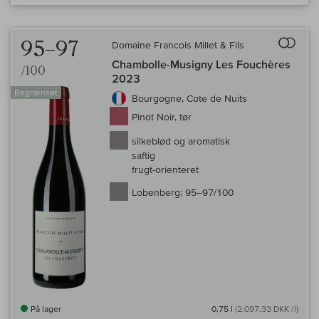
Til 
95–97
Domaine Francois Millet & Fils
Chambolle-Musigny Les Fouchères
/100
2023
Begrænset
Bourgogne, Cote de Nuits
Pinot Noir, tør
silkeblød og aromatisk
saftig
frugt-orienteret
Lobenberg:
95–97/100
På lager
0,75 l
(2.097,33 DKK /l)