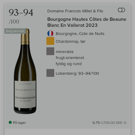
Til 
93–94
Domaine Francois Millet & Fils
Bourgogne Hautes Côtes de Beaune
/100
Blanc En Vallerot 2023
Begrænset
Bourgogne, Cote de Nuits
Chardonnay, tør
mineralsk
frugt-orienteret
fyldig og rund
Lobenberg:
93–94/100
På lager
0,75 l
(700,00 DKK /l)