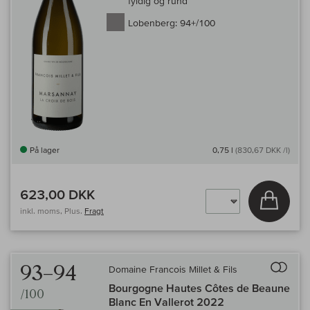
fyldig og rund
Lobenberg:
94+/100
På lager
0,75 l
(830,67 DKK /l)
623,00 DKK
Læg i 
inkl. moms, Plus.
Fragt
Til 
93–94
Domaine Francois Millet & Fils
Bourgogne Hautes Côtes de Beaune
/100
Blanc En Vallerot 2022