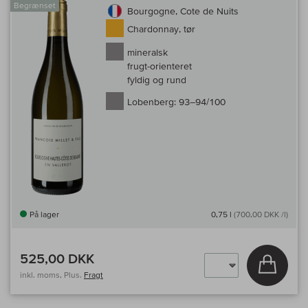
Begrænset
Bourgogne, Cote de Nuits
Chardonnay, tør
mineralsk
frugt-orienteret
fyldig og rund
Lobenberg:
93–94/100
På lager
0,75 l
(700,00 DKK /l)
525,00 DKK
Læg i 
inkl. moms, Plus.
Fragt