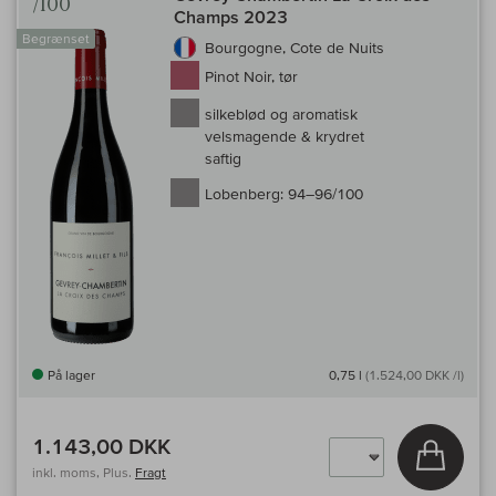
/100
Champs 2023
Begrænset
Bourgogne, Cote de Nuits
Pinot Noir, tør
silkeblød og aromatisk
velsmagende & krydret
saftig
Lobenberg:
94–96/100
På lager
0,75 l
(1.524,00 DKK /l)
1.143,00 DKK
Læg i 
inkl. moms, Plus.
Fragt