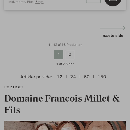
inkl. moms, Plus.
Fragt
næste side
1 - 12 af 16 Produkter
1
2
1 af 2
Sider
Artikler pr. side:
12
24
60
150
PORTRÆT
Domaine Francois Millet &
Fils