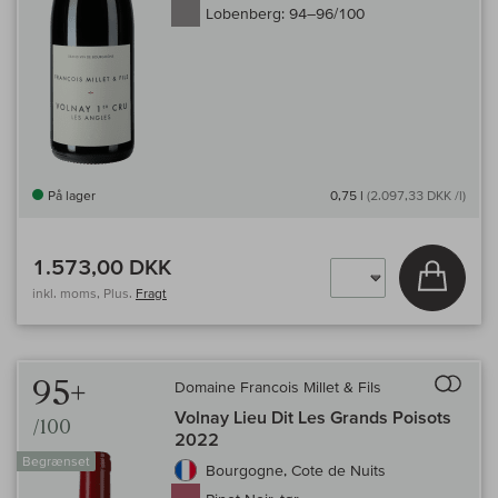
Lobenberg:
94–96/100
På lager
0,75 l
(2.097,33 DKK /l)
1.573,00 DKK
Læg i 
inkl. moms, Plus.
Fragt
Til 
95+
Domaine Francois Millet & Fils
Volnay Lieu Dit Les Grands Poisots
/100
2022
Begrænset
Bourgogne, Cote de Nuits