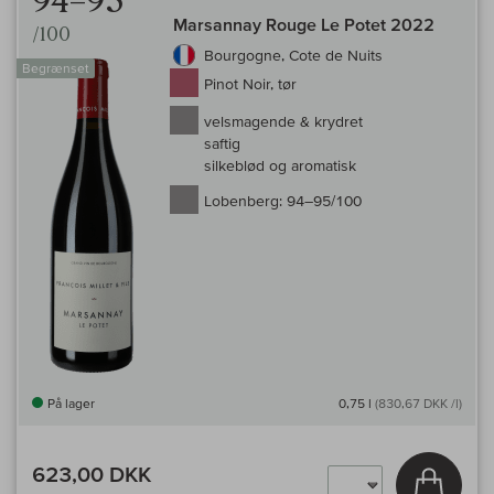
94–95
Marsannay Rouge Le Potet 2022
/100
Bourgogne, Cote de Nuits
Begrænset
Pinot Noir, tør
velsmagende & krydret
saftig
silkeblød og aromatisk
Lobenberg:
94–95/100
På lager
0,75 l
(830,67 DKK /l)
623,00 DKK
Læg i 